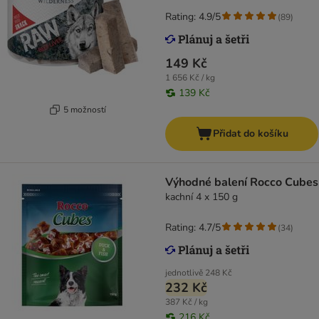
Rating: 4.9/5
(
89
)
149 Kč
1 656 Kč / kg
139 Kč
5 možností
Přidat do košíku
Výhodné balení Rocco Cubes
kachní 4 x 150 g
Rating: 4.7/5
(
34
)
jednotlivě
248 Kč
232 Kč
387 Kč / kg
216 Kč