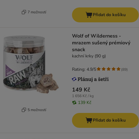
7 možností
Přidat do košíku
Wolf of Wilderness -
mrazem sušený prémiový
snack
kachní krky (90 g)
Rating: 4.9/5
(
89
)
149 Kč
1 656 Kč / kg
139 Kč
5 možností
Přidat do košíku