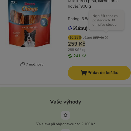
Mix: kuřecí prsa, kachní prsa,
hovězí 900 g
Nejnižší cena za
Rating: 3.8/5
(
76
)
posledních 30
dní před slevou
-10.38%
běžně
289 Kč
259 Kč
288 Kč / kg
241 Kč
7 možností
Přidat do košíku
Vaše výhody
5% sleva při objednávce nad 2 100 Kč