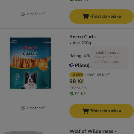
4 možností
Přidat do košíku
Rocco Curls
kuřecí 200g
Nejnižší cena za
Rating: 4.9/5
(
14
)
posledních 30
dní před slevou
-10.09%
běžně
109 Kč
98 Kč
490 Kč / kg
91 Kč
2 možností
Přidat do košíku
Wolf of Wilderness -