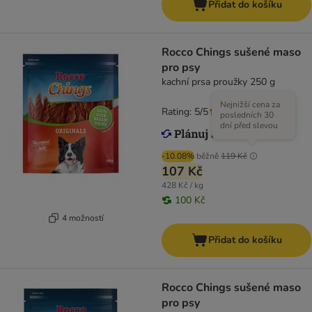
Přidat do košíku
Rocco Chings sušené maso
pro psy
kachní prsa proužky 250 g
Nejnižší cena za
Rating: 5/5
(
4
)
posledních 30
dní před slevou
-10.08%
běžně
119 Kč
107 Kč
428 Kč / kg
100 Kč
4 možností
Přidat do košíku
Rocco Chings sušené maso
pro psy