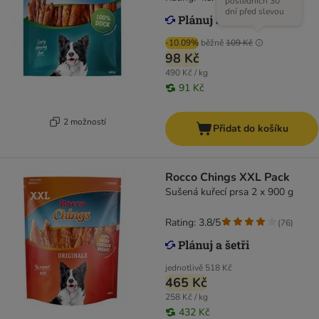
posledních 30
dní před slevou
-10.09%
běžně
109 Kč
98 Kč
490 Kč / kg
91 Kč
2 možností
Přidat do košíku
Rocco Chings XXL Pack
Sušená kuřecí prsa 2 x 900 g
Rating: 3.8/5
(
76
)
jednotlivě
518 Kč
465 Kč
258 Kč / kg
432 Kč