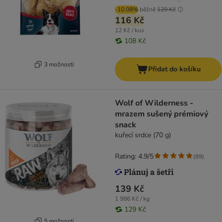
-10.08%
běžně
129 Kč
116 Kč
12 Kč / kus
108 Kč
3 možností
Přidat do košíku
Wolf of Wilderness -
mrazem sušený prémiový
snack
kuřecí srdce (70 g)
Rating: 4.9/5
(
89
)
139 Kč
1 986 Kč / kg
129 Kč
5 možností