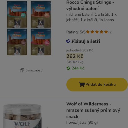
Rocco Chings Strings -
výhodné balení
míchané balení: 1 x krůtí, 1 x
jehněčí, 1 x králičí, 1x losos
Rating: 5/5
(
2
)
jednotlivě
302 Kč
262 Kč
349 Kč / kg
244 Kč
5 možností
Přidat do košíku
Wolf of Wilderness -
mrazem sušený prémiový
snack
hovězí játra (90 g)