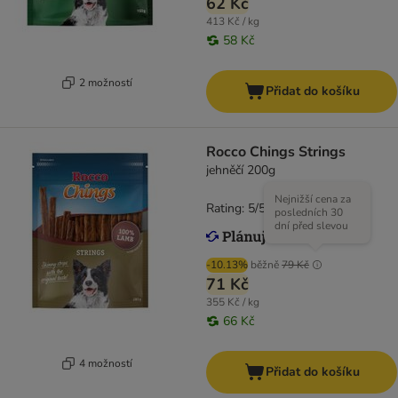
62 Kč
413 Kč / kg
58 Kč
2 možností
Přidat do košíku
Rocco Chings Strings
jehněčí 200g
Nejnižší cena za
Rating: 5/5
(
2
)
posledních 30
dní před slevou
-10.13%
běžně
79 Kč
71 Kč
355 Kč / kg
66 Kč
4 možností
Přidat do košíku