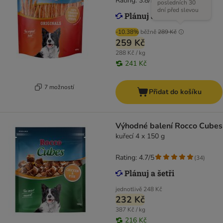
Rating: 3.8/5
(
76
)
posledních 30
dní před slevou
-10.38%
běžně
289 Kč
259 Kč
288 Kč / kg
241 Kč
7 možností
Přidat do košíku
Výhodné balení Rocco Cubes
kuřecí 4 x 150 g
Rating: 4.7/5
(
34
)
jednotlivě
248 Kč
232 Kč
387 Kč / kg
216 Kč