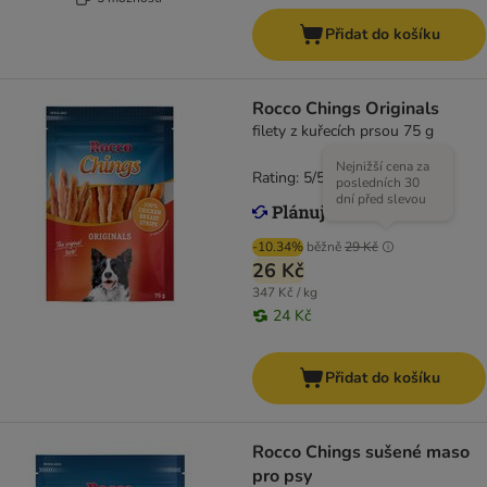
Přidat do košíku
Rocco Chings Originals
filety z kuřecích prsou 75 g
Nejnižší cena za
Rating: 5/5
(
2
)
posledních 30
dní před slevou
-10.34%
běžně
29 Kč
26 Kč
347 Kč / kg
24 Kč
Přidat do košíku
Rocco Chings sušené maso
pro psy