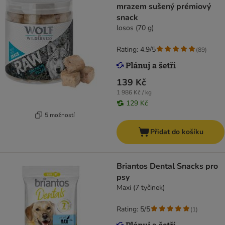
mrazem sušený prémiový
snack
losos (70 g)
Rating: 4.9/5
(
89
)
139 Kč
1 986 Kč / kg
129 Kč
5 možností
Přidat do košíku
Briantos Dental Snacks pro
psy
Maxi (7 tyčinek)
Rating: 5/5
(
1
)