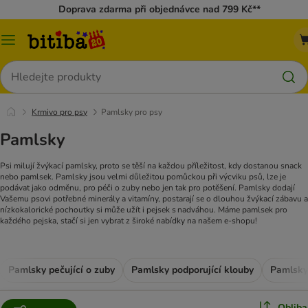
Doprava zdarma při objednávce nad 799 Kč**
Kategorie
Hledat
Krmivo pro psy
Pamlsky pro psy
Pamlsky
Psi milují žvýkací pamlsky, proto se těší na každou příležitost, kdy dostanou snack
nebo pamlsek. Pamlsky jsou velmi důležitou pomůckou při výcviku psů, lze je
podávat jako odměnu, pro péči o zuby nebo jen tak pro potěšení. Pamlsky dodají
Vašemu psovi potřebné minerály a vitamíny, postarají se o dlouhou žvýkací zábavu a
nízkokalorické pochoutky si může užít i pejsek s nadváhou. Máme pamlsek pro
každého pejska, stačí si jen vybrat z široké nabídky na našem e-shopu!
Pamlsky pečující o zuby
Pamlsky podporující klouby
Pamlsky
Obliba