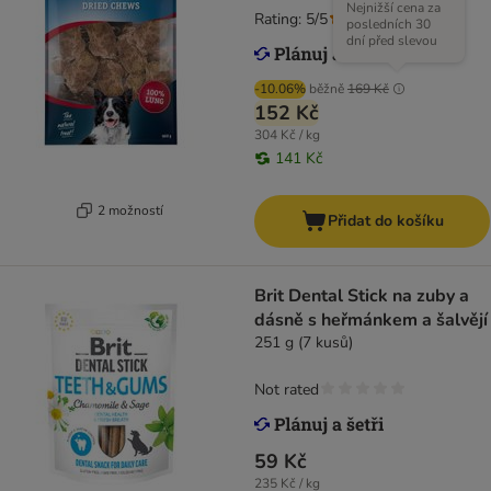
Nejnižší cena za
Rating: 5/5
(
3
)
posledních 30
dní před slevou
-10.06%
běžně
169 Kč
152 Kč
304 Kč / kg
141 Kč
2 možností
Přidat do košíku
Brit Dental Stick na zuby a
dásně s heřmánkem a šalvějí
251 g (7 kusů)
Not rated
59 Kč
235 Kč / kg