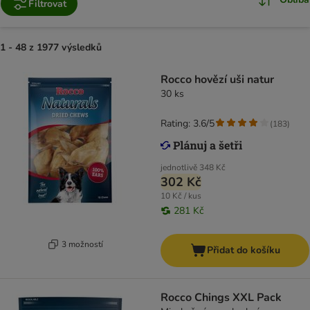
Filtrovat
1 - 48 z 1977 výsledků
Rocco hovězí uši natur
30 ks
Rating: 3.6/5
(
183
)
jednotlivě
348 Kč
302 Kč
10 Kč / kus
281 Kč
3 možností
Přidat do košíku
Rocco Chings XXL Pack