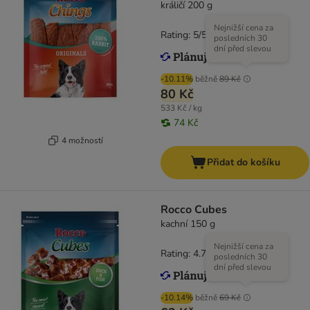
králičí 200 g
Nejnižší cena za
Rating: 5/5
(
4
)
posledních 30
dní před slevou
-10.11%
běžně
89 Kč
80 Kč
533 Kč / kg
74 Kč
4 možností
Přidat do košíku
Rocco Cubes
kachní 150 g
Nejnižší cena za
Rating: 4.7/5
(
34
)
posledních 30
dní před slevou
-10.14%
běžně
69 Kč