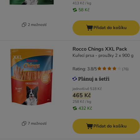
413 Kč / kg
58 Kč
2 možností
Přidat do košíku
Rocco Chings XXL Pack
Kuřecí prsa - proužky 2 x 900 g
Rating: 3.8/5
(
76
)
jednotlivě
518 Kč
465 Kč
258 Kč / kg
432 Kč
7 možností
Přidat do košíku