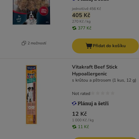
jednotlivě
456 Kč
405 Kč
270 Kč / kg
377 Kč
2 možností
Přidat do košíku
Vitakraft Beef Stick
Hypoallergenic
s krůtou a pštrosem (1 kus, 12 g)
Not rated
12 Kč
1 000 Kč / kg
11 Kč