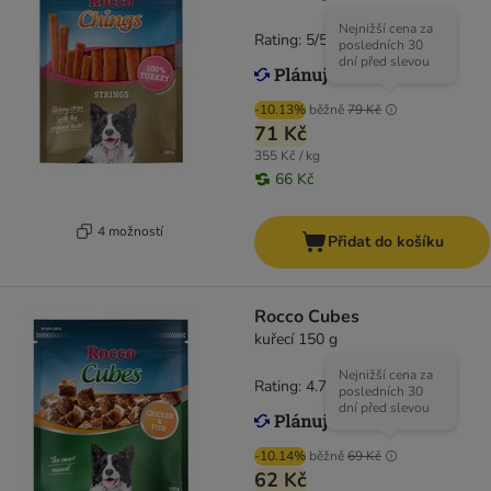
Nejnižší cena za
Rating: 5/5
(
2
)
posledních 30
dní před slevou
-10.13%
běžně
79 Kč
71 Kč
355 Kč / kg
66 Kč
4 možností
Přidat do košíku
Rocco Cubes
kuřecí 150 g
Nejnižší cena za
Rating: 4.7/5
(
34
)
posledních 30
dní před slevou
-10.14%
běžně
69 Kč
62 Kč