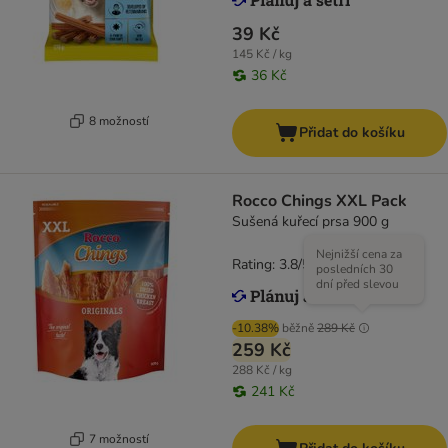
39 Kč
145 Kč / kg
36 Kč
8 možností
Přidat do košíku
Rocco Chings XXL Pack
Sušená kuřecí prsa 900 g
Nejnižší cena za
Rating: 3.8/5
(
76
)
posledních 30
dní před slevou
-10.38%
běžně
289 Kč
259 Kč
288 Kč / kg
241 Kč
7 možností