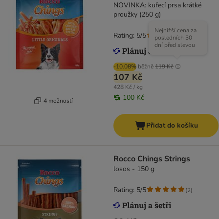
NOVINKA: kuřecí prsa krátké
proužky (250 g)
Nejnižší cena za
Rating: 5/5
(
4
)
posledních 30
dní před slevou
-10.08%
běžně
119 Kč
107 Kč
428 Kč / kg
100 Kč
4 možností
Přidat do košíku
Rocco Chings Strings
losos - 150 g
Rating: 5/5
(
2
)