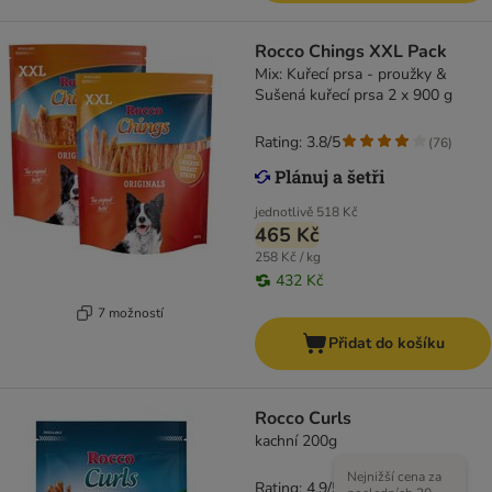
Rocco Chings XXL Pack
Mix: Kuřecí prsa - proužky &
Sušená kuřecí prsa 2 x 900 g
Rating: 3.8/5
(
76
)
jednotlivě
518 Kč
465 Kč
258 Kč / kg
432 Kč
7 možností
Přidat do košíku
Rocco Curls
kachní 200g
Nejnižší cena za
Rating: 4.9/5
(
14
)