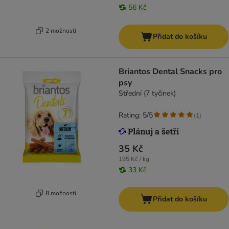
56 Kč
2 možností
Přidat do košíku
Briantos Dental Snacks pro
psy
Střední (7 tyčinek)
Rating: 5/5
(
1
)
35 Kč
195 Kč / kg
33 Kč
8 možností
Přidat do košíku