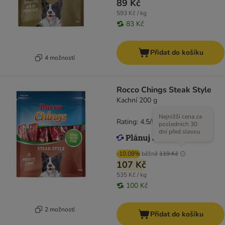
89 Kč
593 Kč / kg
83 Kč
Přidat do košíku
4 možností
Rocco Chings Steak Style
Kachní 200 g
Nejnižší cena za
Rating: 4.5/5
(
19
)
posledních 30
dní před slevou
-10.08%
běžně
119 Kč
107 Kč
535 Kč / kg
100 Kč
2 možností
Přidat do košíku