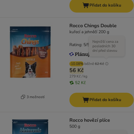
Přidat do košíku
Rocco Chings Double
kuřecí a jehněčí 200 g
Nejnižší cena za
Rating: 5/5
(
11
)
posledních 30
dní před slevou
-10.08%
běžně
62 Kč
56 Kč
279 Kč / kg
52 Kč
3 možností
Přidat do košíku
Rocco hovězí plíce
500 g