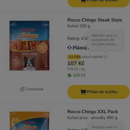
Přidat do košíku
Rocco Chings Steak Style
Kuřecí 200 g
Nejnižší cena za
Rating: 4.5/5
(
19
)
posledních 30
dní před slevou
-10.08%
běžně
119 Kč
107 Kč
535 Kč / kg
100 Kč
2 možností
Přidat do košíku
Rocco Chings XXL Pack
Kuřecí prsa - proužky 900 g
Nejnižší cena za