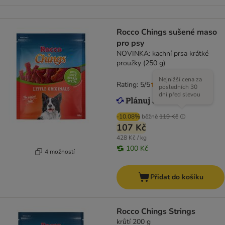
Rocco Chings sušené maso
pro psy
NOVINKA: kachní prsa krátké
proužky (250 g)
Nejnižší cena za
Rating: 5/5
(
4
)
posledních 30
dní před slevou
-10.08%
běžně
119 Kč
107 Kč
428 Kč / kg
100 Kč
4 možností
Přidat do košíku
Rocco Chings Strings
krůtí 200 g