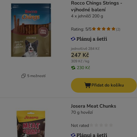
Rocco Chings Strings -
výhodné balení
4 x jehněčí 200 g
Rating: 5/5
(
2
)
jednotlivě
284 Kč
247 Kč
309 Kč / kg
230 Kč
5 možností
Přidat do košíku
Josera Meat Chunks
70 g hovězí
Not rated