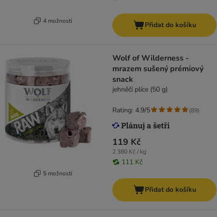
4 možností
Přidat do košíku
Wolf of Wilderness -
mrazem sušený prémiový
snack
jehněčí plíce (50 g)
Rating: 4.9/5
(
89
)
119 Kč
2 380 Kč / kg
111 Kč
5 možností
Přidat do košíku