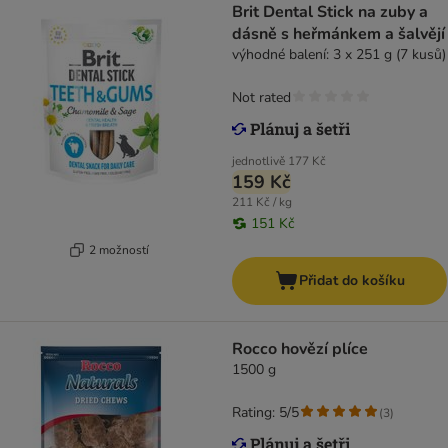
Brit Dental Stick na zuby a
dásně s heřmánkem a šalvějí
výhodné balení: 3 x 251 g (7 kusů)
Not rated
jednotlivě
177 Kč
159 Kč
211 Kč / kg
151 Kč
2 možností
Přidat do košíku
Rocco hovězí plíce
1500 g
Rating: 5/5
(
3
)