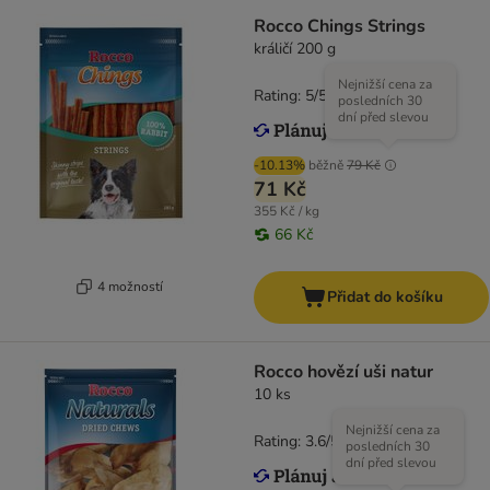
Rocco Chings Strings
králičí 200 g
Nejnižší cena za
Rating: 5/5
(
2
)
posledních 30
dní před slevou
-10.13%
běžně
79 Kč
71 Kč
355 Kč / kg
66 Kč
4 možností
Přidat do košíku
Rocco hovězí uši natur
10 ks
Nejnižší cena za
Rating: 3.6/5
(
183
)
posledních 30
dní před slevou