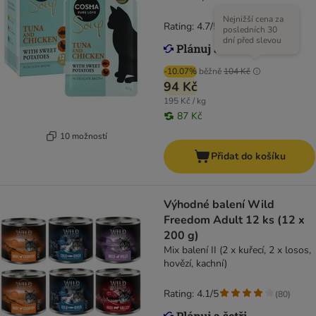
Nejnižší cena za
Rating: 4.7/5
(
125
)
posledních 30
dní před slevou
-10.07%
běžně
104 Kč
94 Kč
195 Kč / kg
87 Kč
10 možností
Přidat do košíku
Výhodné balení Wild
Freedom Adult 12 ks (12 x
200 g)
Mix balení II (2 x kuřecí, 2 x losos,
hovězí, kachní)
Rating: 4.1/5
(
80
)