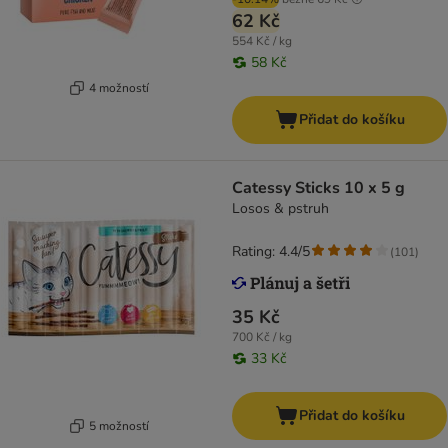
62 Kč
554 Kč / kg
58 Kč
4 možností
Přidat do košíku
Catessy Sticks 10 x 5 g
Losos & pstruh
Rating: 4.4/5
(
101
)
35 Kč
700 Kč / kg
33 Kč
Přidat do košíku
5 možností