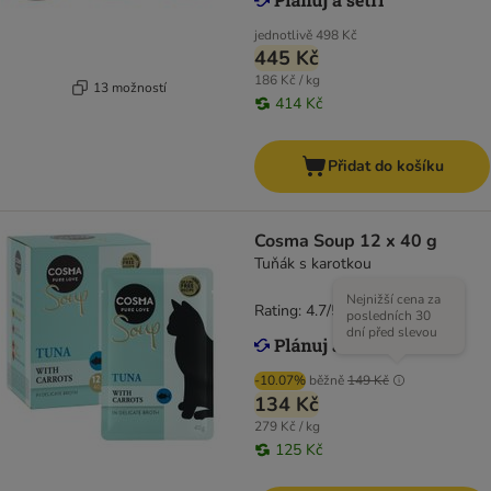
jednotlivě
498 Kč
445 Kč
186 Kč / kg
13 možností
414 Kč
Přidat do košíku
Cosma Soup 12 x 40 g
Tuňák s karotkou
Nejnižší cena za
Rating: 4.7/5
(
125
)
posledních 30
dní před slevou
-10.07%
běžně
149 Kč
134 Kč
279 Kč / kg
125 Kč