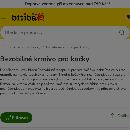
Doprava zdarma při objednávce nad 799 Kč**
Kategorie
Hledat
Krmivo pro kočky
Bezobilné krmivo pro kočky
Bezobilné krmivo pro kočky
Pro všechny, kteří hledají bezobilné receptury pro své kočičky, nabízíme celou řadu
granulí, pamlsků, kapsiček a konzerv.
Mnoho koček trpí nesnášenlivostí a alergiemi
na obiloviny. Je třeba jim proto poskytnout krmivo, které tyto složky neobsahuje.
Bezobilné krmivo však lze podávat i kočkám, u kterých se žádné problémy s
nesnášenlivostí nevyskytují a jsou zdravé. Krmivo bez obilovin je přirozená strava,
jakou by kočky měly v přírodě.
Obliba
Filtrovat