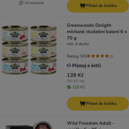
10 možností
Přidat do košíku
Greenwoods Delight
míchané zkušební balení 6 x
70 g
mix: 4 druhy
Rating: 5/5
(
2
)
139 Kč
331 Kč / kg
129 Kč
Přidat do košíku
Wild Freedom Adult -