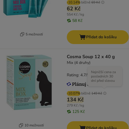
-10.14%
běžně
69 Kč
62 Kč
554 Kč / kg
58 Kč
5 možností
Přidat do košíku
Cosma Soup 12 x 40 g
Mix (4 druhy)
Nejnižší cena za
Rating: 4.7/5
(
125
)
posledních 30
dní před slevou
-10.07%
běžně
149 Kč
134 Kč
279 Kč / kg
125 Kč
10 možností
Přidat do košíku