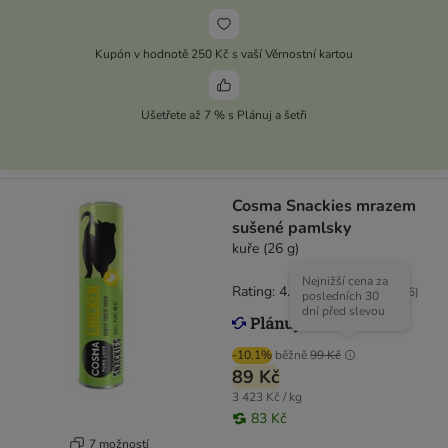
Kupón v hodnotě 250 Kč s vaší Věrnostní kartou
Ušetřete až 7 % s Plánuj a šetři
Cosma Snackies mrazem
sušené pamlsky
kuře (26 g)
Nejnižší cena za
Rating: 4.7/5
(
166
)
posledních 30
dní před slevou
-10.1%
běžně
99 Kč
89 Kč
3 423 Kč / kg
83 Kč
7 možností