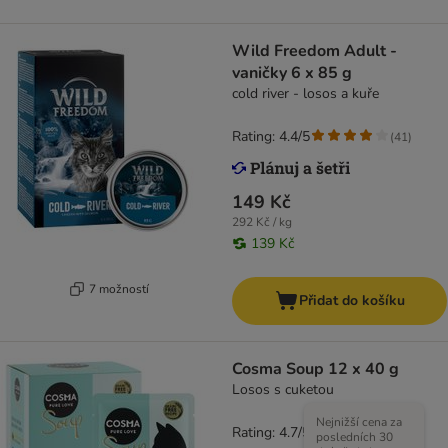
Wild Freedom Adult -
vaničky 6 x 85 g
cold river - losos a kuře
Rating: 4.4/5
(
41
)
149 Kč
292 Kč / kg
139 Kč
7 možností
Přidat do košíku
Cosma Soup 12 x 40 g
Losos s cuketou
Nejnižší cena za
Rating: 4.7/5
(
125
)
posledních 30