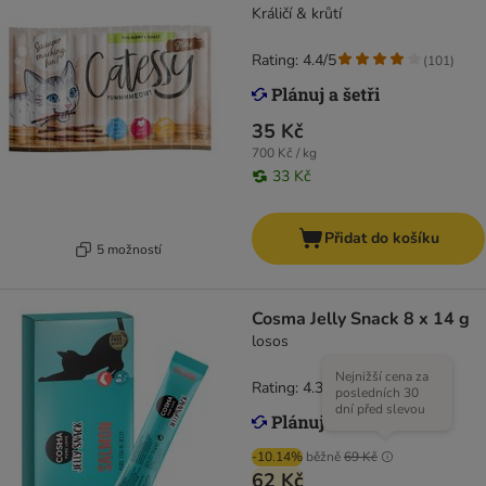
Králičí & krůtí
Rating: 4.4/5
(
101
)
35 Kč
700 Kč / kg
33 Kč
Přidat do košíku
5 možností
Cosma Jelly Snack 8 x 14 g
losos
Nejnižší cena za
Rating: 4.3/5
(
36
)
posledních 30
dní před slevou
-10.14%
běžně
69 Kč
62 Kč