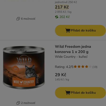
jednotlivě
250 Kč
217 Kč
2 855 Kč / kg
202 Kč
6 možností
Přidat do košíku
Wild Freedom jedna
konzerva 1 x 200 g
Wide Country - kuřecí
Rating: 4.2/5
(
19
)
29 Kč
145 Kč / kg
Přidat do košíku
2 možností