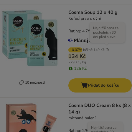
Cosma Soup 12 x 40 g
Kuřecí prsa s dýní
Nejnižší cena za
Rating: 4.7/5
(
125
)
posledních 30
dní před slevou
-10.07%
běžně
149 Kč
134 Kč
279 Kč / kg
125 Kč
10 možností
Přidat do košíku
Cosma DUO Cream 8 ks (8 x
14 g)
míchané balení
Nejnižší cena za
Rating: 2/5
(
5
)