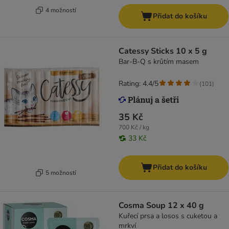
4 možností
Přidat do košíku
Catessy Sticks 10 x 5 g
Bar-B-Q s krůtím masem
Rating: 4.4/5
(
101
)
35 Kč
700 Kč / kg
33 Kč
Přidat do košíku
5 možností
Cosma Soup 12 x 40 g
Kuřecí prsa a losos s cuketou a
mrkví