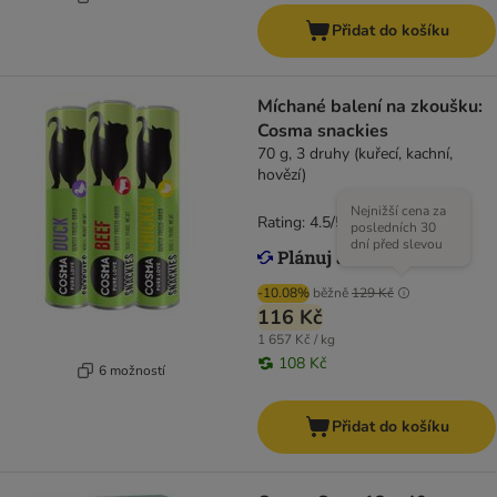
Přidat do košíku
Míchané balení na zkoušku:
Cosma snackies
70 g, 3 druhy (kuřecí, kachní,
hovězí)
Nejnižší cena za
Rating: 4.5/5
(
46
)
posledních 30
dní před slevou
-10.08%
běžně
129 Kč
116 Kč
1 657 Kč / kg
108 Kč
6 možností
Přidat do košíku