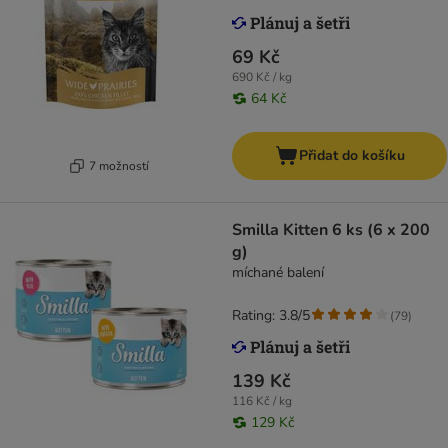
69 Kč
690 Kč / kg
64 Kč
Přidat do košíku
7 možností
Smilla Kitten 6 ks (6 x 200
g)
míchané balení
Rating: 3.8/5
(
79
)
139 Kč
116 Kč / kg
129 Kč