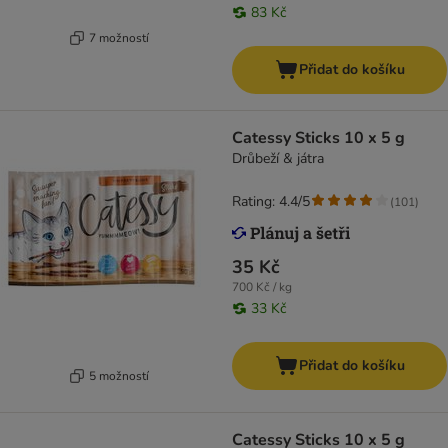
83 Kč
7 možností
Přidat do košíku
Catessy Sticks 10 x 5 g
Drůbeží & játra
Rating: 4.4/5
(
101
)
35 Kč
700 Kč / kg
33 Kč
Přidat do košíku
5 možností
Catessy Sticks 10 x 5 g