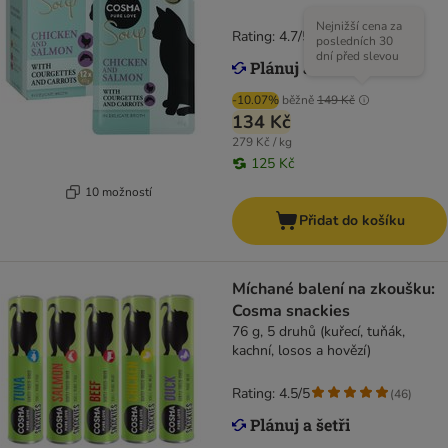
Nejnižší cena za
Rating: 4.7/5
(
125
)
posledních 30
dní před slevou
-10.07%
běžně
149 Kč
134 Kč
279 Kč / kg
125 Kč
10 možností
Přidat do košíku
Míchané balení na zkoušku:
Cosma snackies
76 g, 5 druhů (kuřecí, tuňák,
kachní, losos a hovězí)
Rating: 4.5/5
(
46
)