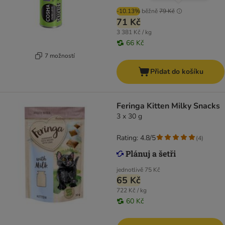
-10.13%
běžně
79 Kč
71 Kč
3 381 Kč / kg
66 Kč
7 možností
Přidat do košíku
Feringa Kitten Milky Snacks
3 x 30 g
Rating: 4.8/5
(
4
)
jednotlivě
75 Kč
65 Kč
722 Kč / kg
60 Kč