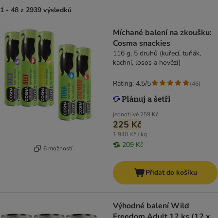
1 - 48 z 2939 výsledků
Míchané balení na zkoušku:
Cosma snackies
116 g, 5 druhů (kuřecí, tuňák,
kachní, losos a hovězí)
Rating: 4.5/5
(
46
)
jednotlivě
259 Kč
225 Kč
1 940 Kč / kg
209 Kč
6 možností
Přidat do košíku
Výhodné balení Wild
Freedom Adult 12 ks (12 x