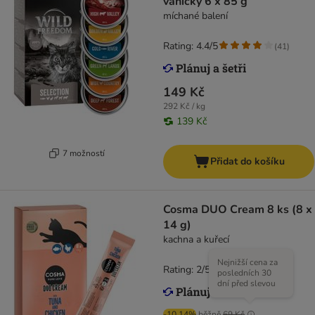
vaničky 6 x 85 g
míchané balení
Rating: 4.4/5
(
41
)
149 Kč
292 Kč / kg
139 Kč
7 možností
Přidat do košíku
Cosma DUO Cream 8 ks (8 x
14 g)
kachna a kuřecí
Nejnižší cena za
Rating: 2/5
(
5
)
posledních 30
dní před slevou
-10.14%
běžně
69 Kč