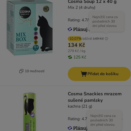
Cosma Soup 12 x 40 g
Mix 2 (4 druhy)
Nejnižší cena za
Rating: 4.7/5
(
125
)
posledních 30
dní před slevou
-10.07%
běžně
149 Kč
134 Kč
279 Kč / kg
125 Kč
10 možností
Přidat do košíku
Cosma Snackies mrazem
sušené pamlsky
kachna (21 g)
Nejnižší cena za
Rating: 4.7/5
(
166
)
posledních 30
dní před slevou