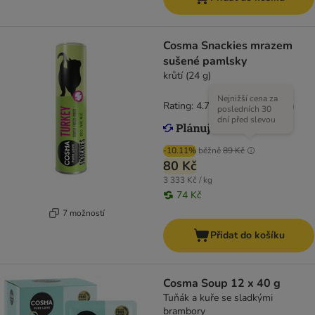
Cosma Snackies mrazem
sušené pamlsky
krůtí (24 g)
Nejnižší cena za
Rating: 4.7/5
(
166
)
posledních 30
dní před slevou
-10.11%
běžně
89 Kč
80 Kč
3 333 Kč / kg
74 Kč
7 možností
Přidat do košíku
Cosma Soup 12 x 40 g
Tuňák a kuře se sladkými
brambory