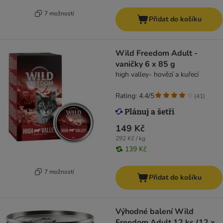
7 možností
Přidat do košíku
Wild Freedom Adult -
vaničky 6 x 85 g
high valley- hovězí a kuřecí
Rating: 4.4/5
(
41
)
149 Kč
292 Kč / kg
139 Kč
7 možností
Přidat do košíku
Výhodné balení Wild
Freedom Adult 12 ks (12 x