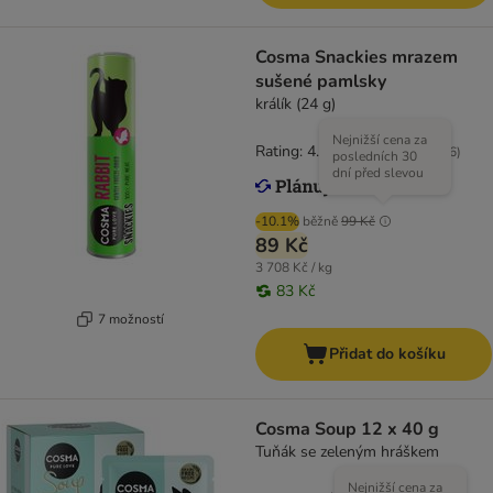
Cosma Snackies mrazem
sušené pamlsky
králík (24 g)
Nejnižší cena za
Rating: 4.7/5
(
166
)
posledních 30
dní před slevou
-10.1%
běžně
99 Kč
89 Kč
3 708 Kč / kg
83 Kč
7 možností
Přidat do košíku
Cosma Soup 12 x 40 g
Tuňák se zeleným hráškem
Nejnižší cena za