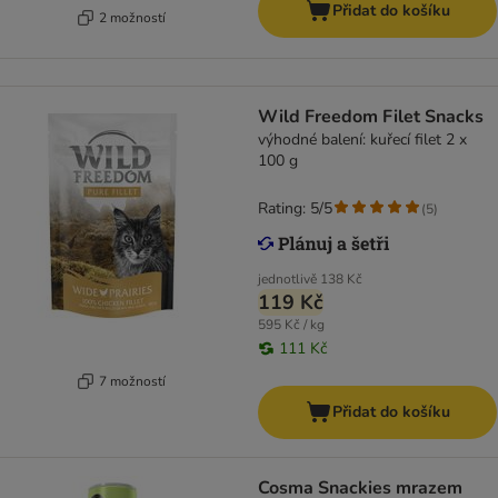
Přidat do košíku
2 možností
Wild Freedom Filet Snacks
výhodné balení: kuřecí filet 2 x
100 g
Rating: 5/5
(
5
)
jednotlivě
138 Kč
119 Kč
595 Kč / kg
111 Kč
7 možností
Přidat do košíku
Cosma Snackies mrazem