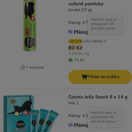
sušené pamlsky
hovězí (23 g)
Nejnižší cena za
Rating: 4.7/5
(
166
)
posledních 30
dní před slevou
-10.11%
běžně
89 Kč
80 Kč
3 478 Kč / kg
74 Kč
7 možností
Přidat do košíku
Cosma Jelly Snack 8 x 14 g
mix 1
Nejnižší cena za
Rating: 4.3/5
(
36
)
posledních 30
dní před slevou