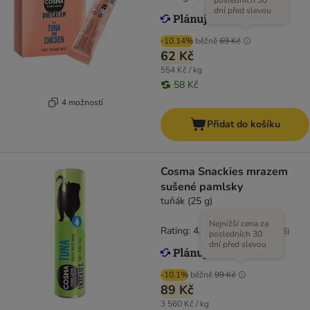
posledních 30
dní před slevou
-10.14%
běžně
69 Kč
62 Kč
554 Kč / kg
58 Kč
4 možností
Přidat do košíku
Cosma Snackies mrazem
sušené pamlsky
tuňák (25 g)
Nejnižší cena za
Rating: 4.7/5
(
166
)
posledních 30
dní před slevou
-10.1%
běžně
99 Kč
89 Kč
3 560 Kč / kg