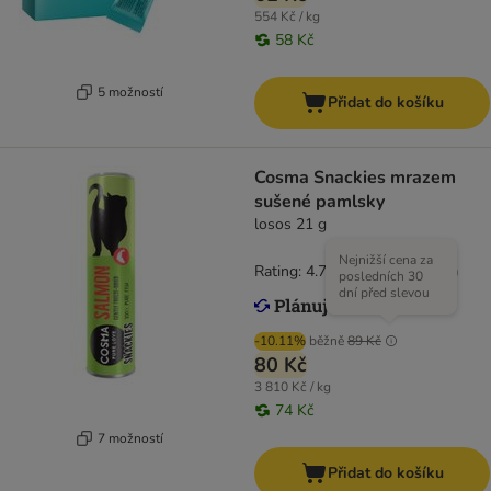
554 Kč / kg
58 Kč
5 možností
Přidat do košíku
Cosma Snackies mrazem
sušené pamlsky
losos 21 g
Nejnižší cena za
Rating: 4.7/5
(
166
)
posledních 30
dní před slevou
-10.11%
běžně
89 Kč
80 Kč
3 810 Kč / kg
74 Kč
7 možností
Přidat do košíku