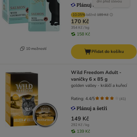
dní před slevou
-10.05%
běžně
189 Kč
170 Kč
354 Kč / kg
158 Kč
10 možností
Přidat do košíku
Wild Freedom Adult -
vaničky 6 x 85 g
golden valley - králičí a kuřecí
Rating: 4.4/5
(
41
)
149 Kč
292 Kč / kg
139 Kč