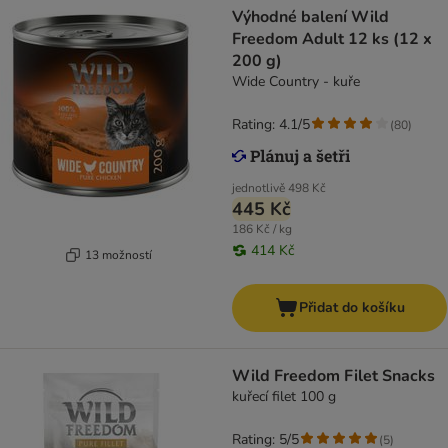
Výhodné balení Wild
Freedom Adult 12 ks (12 x
200 g)
Wide Country - kuře
Rating: 4.1/5
(
80
)
jednotlivě
498 Kč
445 Kč
186 Kč / kg
414 Kč
13 možností
Přidat do košíku
Wild Freedom Filet Snacks
kuřecí filet 100 g
Rating: 5/5
(
5
)