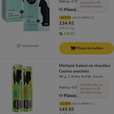
Rating: 4.7/5
(
125
)
posledních 30
dní před slevou
-10.07%
běžně
149 Kč
134 Kč
279 Kč / kg
125 Kč
10 možností
Přidat do košíku
Míchané balení na zkoušku:
Cosma snackies
46 g, 2 druhy (tuňák, losos)
Nejnižší cena za
Rating: 4.5/5
(
46
)
posledních 30
dní před slevou
-10.06%
běžně
159 Kč
143 Kč