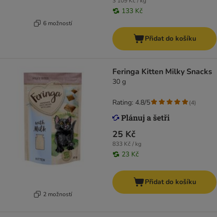
3 109 Kč / kg
133 Kč
6 možností
Přidat do košíku
Feringa Kitten Milky Snacks
30 g
Rating: 4.8/5
(
4
)
25 Kč
833 Kč / kg
23 Kč
Přidat do košíku
2 možností