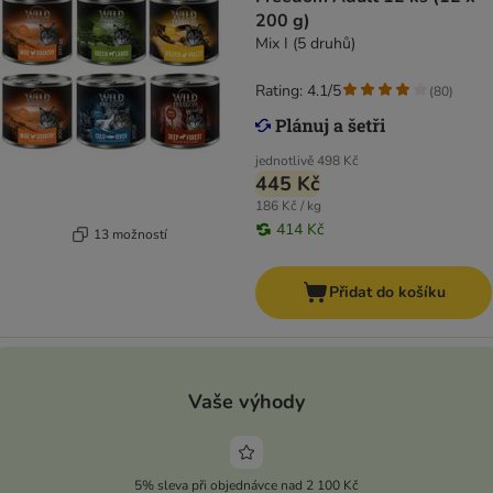
200 g)
Mix I (5 druhů)
Rating: 4.1/5
(
80
)
jednotlivě
498 Kč
445 Kč
186 Kč / kg
414 Kč
13 možností
Přidat do košíku
Vaše výhody
5% sleva při objednávce nad 2 100 Kč