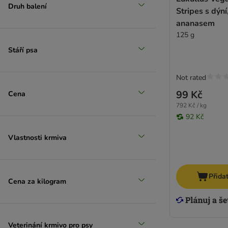
Ultima
Druh balení
Stripes s dýn
(
1
)
ananasem
125 g
Rybí
Stáří psa
(
2
)
Not rated
99 Kč
Cena
792 Kč / kg
Vepřové
92 Kč
Vlastnosti krmiva
Přida
Cena za kilogram
Veterinání krmivo pro psy