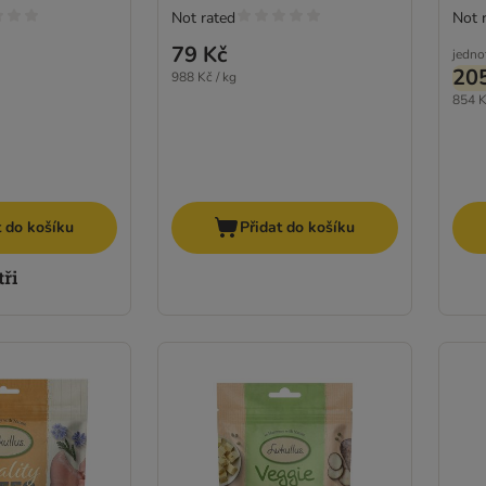
Not rated
Not 
79 Kč
jedno
20
988 Kč / kg
854 K
t do košíku
Přidat do košíku