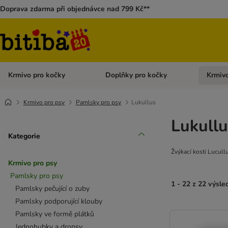
Doprava zdarma při objednávce nad 799 Kč**
Krmivo pro kočky
Doplňky pro kočky
Krmivo
Otevřít menu: Krmivo pro kočky
Otevřít 
Krmivo pro psy
Pamlsky pro psy
Lukullus
Lukullu
Kategorie
Žvýkací kosti Lucull
Krmivo pro psy
Pamlsky pro psy
1 - 22 z 22 výsle
Pamlsky pečující o zuby
Pamlsky podporující klouby
Pamlsky ve formě plátků
Jednohubky a dropsy