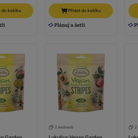
t do košíku
Přidat do košíku
2 možností
2
an Garden
Lukullus Vegan Garden
Luk