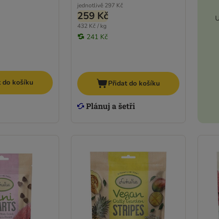
jednotlivě
297 Kč
259 Kč
U
432 Kč / kg
241 Kč
t do košíku
Přidat do košíku