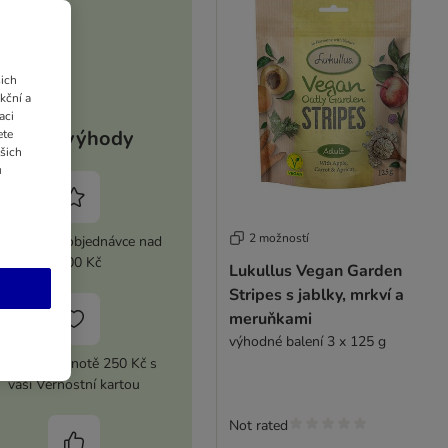
ich
kční a
aci
Vaše výhody
ete
ašich
u
2 možností
 sleva při objednávce nad
2 100 Kč
Lukullus Vegan Garden
Stripes s jablky, mrkví a
meruňkami
výhodné balení 3 x 125 g
upón v hodnotě 250 Kč s
vaší Věrnostní kartou
Not rated