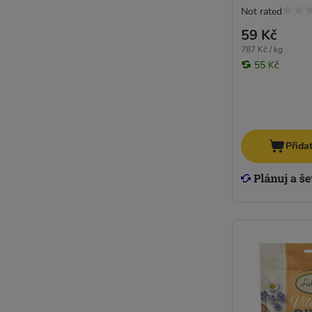
Not rated
59 Kč
787 Kč / kg
55 Kč
Přida