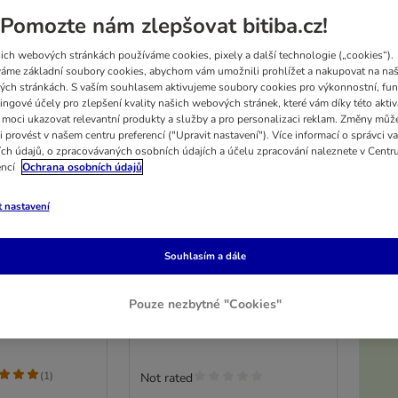
Pomozte nám zlepšovat bitiba.cz!
ich webových stránkách používáme cookies, pixely a další technologie („cookies“).
áme základní soubory cookies, abychom vám umožnili prohlížet a nakupovat na naš
ch stránkách. S vaším souhlasem aktivujeme soubory cookies pro výkonnostní, fun
ingové účely pro zlepšení kvality našich webových stránek, které vám díky této aktiv
moci ukazovat relevantní produkty a služby a pro personalizaci reklam. Změny můž
i provést v našem centru preferencí ("Upravit nastavení"). Více informací o správci v
ch údajů, o zpracovávaných osobních údajích a účelu zpracování naleznete v Centr
encí
Ochrana osobních údajů
t nastavení
2 možností
5%
é žvýkací
Lukullus Vitality Bites
Souhlasím a dále
Mobility: telecí (bez
obilovin)
výhodné balení 3 x 200 g
Pouze nezbytné "Cookies"
K
(
1
)
Not rated