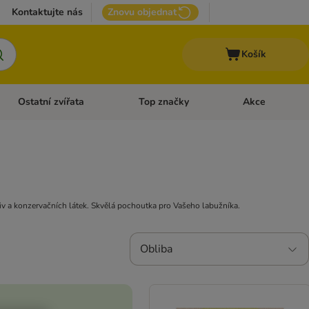
Kontaktujte nás
Znovu objednat
Košík
Ostatní zvířata
Top značky
Akce
pro psy
Otevřít menu: + VET Dieta
Otevřít menu: Ostatní zvířata
Otevřít menu: Top
viv a konzervačních látek. Skvělá pochoutka pro Vašeho labužníka.
Obliba