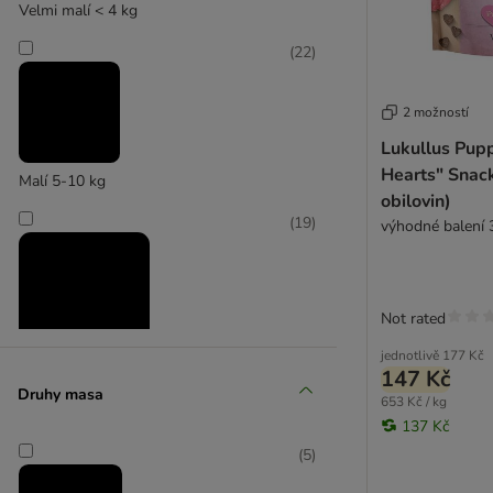
Hill's
Velmi malí < 4 kg
Hunter
(
22
)
Chewies
Josera
2 možností
Karlie
KONG
Lukullus Pupp
Lily's Kitchen
Hearts" Snack
Malí 5-10 kg
Lukullus
obilovin)
(
19
)
MAC's
výhodné balení 
Natural Trainer
Nature's Variety
NaturVet
Not rated
Pedigree
jednotlivě
177 Kč
PrimaDog
147 Kč
Střední 11-25 kg
Purina
Druhy masa
653 Kč / kg
Purizon
(
21
)
137 Kč
Rinti
(
5
)
Rocco