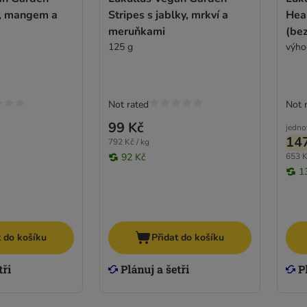
í, mangem a
Stripes s jablky, mrkví a
Hea
meruňkami
(bez
125 g
výho
Not rated
Not 
99 Kč
jedno
14
792 Kč / kg
92 Kč
653 K
1
t do košíku
Přidat do košíku