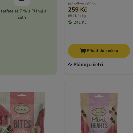
jednotlivě
297 Kč
259 Kč
šetřete až 7 % s Plánuj a
691 Kč / kg
šetři
241 Kč
Přidat do košíku