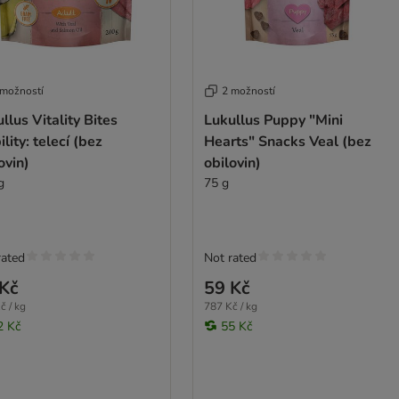
 možností
2 možností
llus Vitality Bites
Lukullus Puppy "Mini
lity: telecí (bez
Hearts" Snacks Veal (bez
ovin)
obilovin)
g
75 g
rated
Not rated
Kč
59 Kč
č / kg
787 Kč / kg
2 Kč
55 Kč