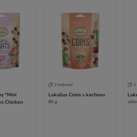
2 možností
2
y "Mini
Lukullus Coins s kachnou
Luku
ks Chicken
80 g
výho