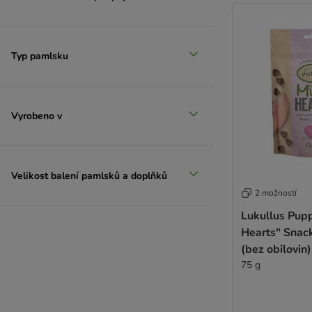
Typ pamlsku
Vyrobeno v
Velikost balení pamlsků a doplňků
2 možností
Lukullus Pupp
Hearts" Snac
(bez obilovin)
75 g