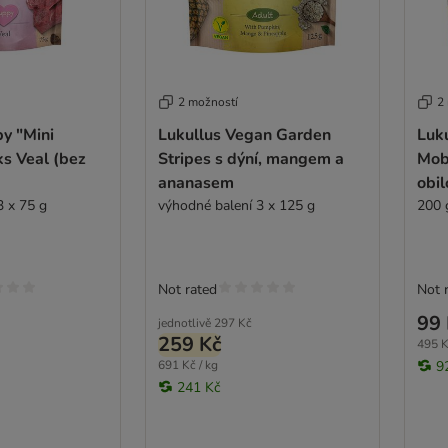
2 možností
2
y "Mini
Lukullus Vegan Garden
Luku
s Veal (bez
Stripes s dýní, mangem a
Mobi
ananasem
obil
3 x 75 g
výhodné balení 3 x 125 g
200 
Not rated
Not 
99 
jednotlivě
297 Kč
259 Kč
495 K
691 Kč / kg
9
241 Kč