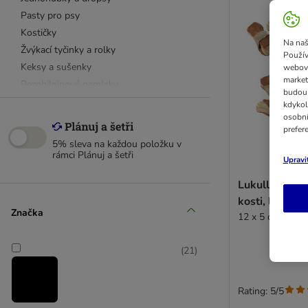
Pasty pro psy
Kostičky
Na naš
Žvýkací tyčinky a rolky
Použív
Keksy a sušenky
webový
market
Bezobilninové pamlsky
budou 
Mrazem sušené pamlsky
kdykol
osobní
Další pamlsky
prefer
5% sleva na každou položku v
Hovězí pamlsky
rámci Plánuj a šetři
Upravi
Rybí pamlsky
Lukullus jemn
Vepřové pamlsky
kosti, losos S
Drůbeží pamlsky
Značka
12 x 5 cm
Jehněčí pamlsky
Pamlsky se zvěřinou
(
21
)
Pštrosí pamlsky
Koňské pamlsky
Rating: 5/5
8in1