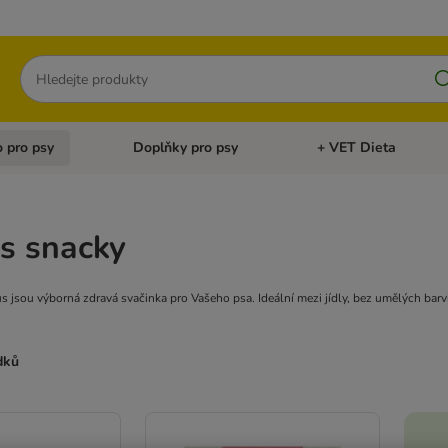
Hledat
 pro psy
Doplňky pro psy
+ VET Dieta
menu: Doplňky pro kočky
Otevřít menu: Krmivo pro psy
Otevřít menu: Doplňky 
s snacky
us jsou výborná zdravá svačinka pro Vašeho psa. Ideální mezi jídly, bez umělých bar
dků