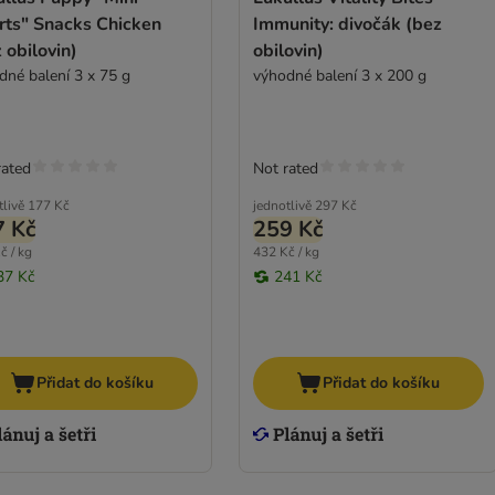
rts" Snacks Chicken
Immunity: divočák (bez
 obilovin)
obilovin)
dné balení 3 x 75 g
výhodné balení 3 x 200 g
rated
Not rated
tlivě
177 Kč
jednotlivě
297 Kč
7 Kč
259 Kč
č / kg
432 Kč / kg
37 Kč
241 Kč
Přidat do košíku
Přidat do košíku