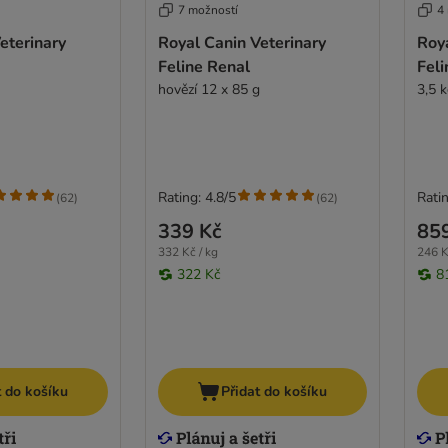
7 možností
4
eterinary
Royal Canin Veterinary
Roya
Feline Renal
Feli
hovězí 12 x 85 g
3,5 
Rating: 4.8/5
Ratin
(
62
)
(
62
)
339 Kč
85
332 Kč / kg
246 K
322 Kč
8
t do košíku
Přidat do košíku