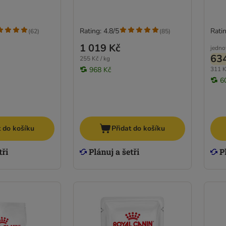
Rating: 4.8/5
Ratin
(
62
)
(
85
)
1 019 Kč
jedno
63
255 Kč / kg
968 Kč
311 K
6
t do košíku
Přidat do košíku