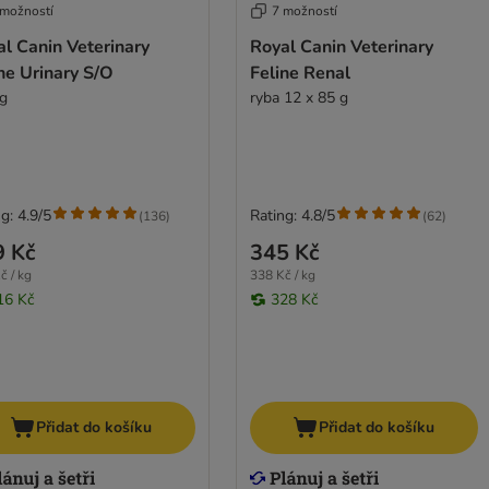
 možností
7 možností
l Canin Veterinary
Royal Canin Veterinary
ne Urinary S/O
Feline Renal
kg
ryba 12 x 85 g
g: 4.9/5
Rating: 4.8/5
(
136
)
(
62
)
9 Kč
345 Kč
č / kg
338 Kč / kg
16 Kč
328 Kč
Přidat do košíku
Přidat do košíku