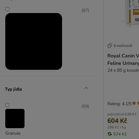
(
87
)
4 možností
Royal Canin V
Feline Urinar
24 x 85 g kousk
Royal Canin Veterinary Diet
Typ jídla
Rating: 4.1/5
(
59
)
jednotlivě
638 Kč
604 Kč
296 Kč / kg
Granule
574 Kč