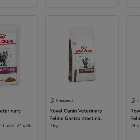
3 možností
4
eterinary
Royal Canin Veterinary
Roya
Feline Gastrointestinal
Feli
– hovězí 24 x 85
4 kg
24 x