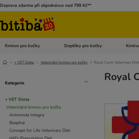
Doprava zdarma při objednávce nad 799 Kč**
Krmivo pro kočky
Doplňky pro kočky
Krmivo
Otevřít menu: Krmivo pro kočky
Otevřít 
+ VET Dieta
Veterinární krmivo pro kočky
Royal Canin Veterinary Diet
Royal C
Kategorie
+ VET Dieta
Veterinární krmivo pro kočky
Animonda Integra
Beaphar
Concept for Life Veterinary Diet
Hill's Prescription Diet