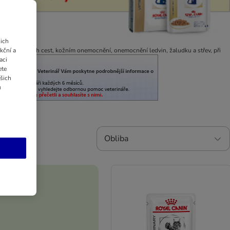
ich
kční a
nění močových cest, kožním onemocnění, onemocnění ledvin, žaludku a střev, při
aci
ete
ašich
u
Obliba