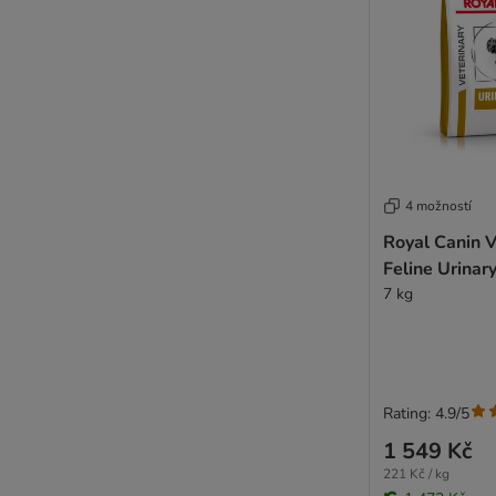
4 možností
Royal Canin V
Feline Urinar
7 kg
Rating: 4.9/5
1 549 Kč
221 Kč / kg