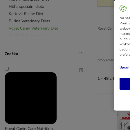
Hill's speciální dieta
Kattovit Feline Diet
Na naš
Purina Veterinary Diets
Použív
Royal Canin Veterinary Diet
webový
Royal Canin Veterina
market
Smilla Veterinary Diet
budou 
kdykol
osobní
Značka
prefer
problémech s pohybli
Upravi
(
3
)
1 - 48 z 90 výsle
Royal Canin Care Nutrition