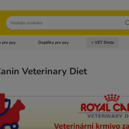
Hledat
 pro psy
Doplňky pro psy
+ VET Dieta
menu: Doplňky pro kočky
Otevřít menu: Krmivo pro psy
Otevřít menu: Doplňky 
anin Veterinary Diet