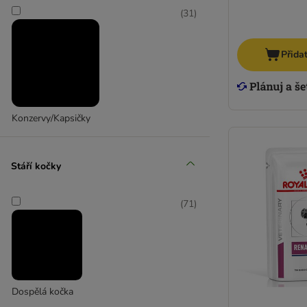
(
31
)
Přida
Konzervy/Kapsičky
Stáří kočky
(
71
)
Dospělá kočka