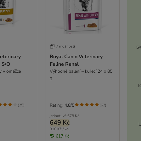
7 možností
5%
eterinary
Royal Canin Veterinary
y S/O
Feline Renal
y v omáčce
Výhodné balení – kuřecí 24 x 85
g
K
Rating: 4.8/5
(
25
)
(
62
)
jednotlivě
678 Kč
649 Kč
U
318 Kč / kg
617 Kč