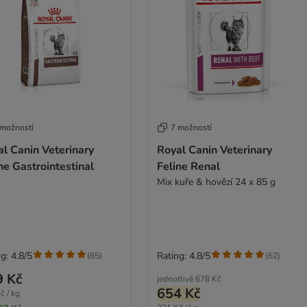
 možností
7 možností
l Canin Veterinary
Royal Canin Veterinary
ne Gastrointestinal
Feline Renal
Mix kuře & hovězí 24 x 85 g
g: 4.8/5
Rating: 4.8/5
(
85
)
(
62
)
9 Kč
jednotlivě
678 Kč
654 Kč
č / kg