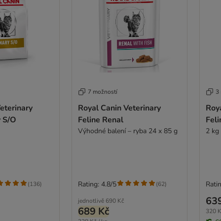
7 možností
3
eterinary
Royal Canin Veterinary
Roya
y S/O
Feline Renal
Feli
Výhodné balení – ryba 24 x 85 g
2 kg
Rating: 4.8/5
Ratin
(
136
)
(
62
)
63
jednotlivě
690 Kč
689 Kč
320 K