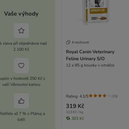
Vaše výhody
4 možností
 sleva při objednávce nad
2 100 Kč
Royal Canin Veterinary
Feline Urinary S/O
12 x 85 g kousky v omáčce
upón v hodnotě 250 Kč s
vaší Věrnostní kartou
Rating: 4.1/5
(
25
)
319 Kč
313 Kč / kg
šetřete až 7 % s Plánuj a
303 Kč
šetři