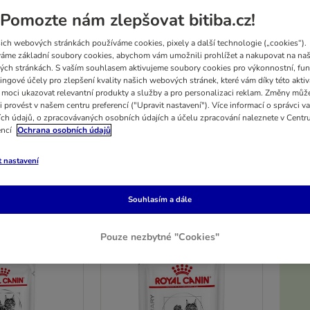
Pomozte nám zlepšovat bitiba.cz!
ich webových stránkách používáme cookies, pixely a další technologie („cookies“).
áme základní soubory cookies, abychom vám umožnili prohlížet a nakupovat na naš
ch stránkách. S vaším souhlasem aktivujeme soubory cookies pro výkonnostní, fun
ry Diet je krmivo speciálně navržené pro podporu léčby problémů (např. při onemoc
ingové účely pro zlepšení kvality našich webových stránek, které vám díky této aktiv
moci ukazovat relevantní produkty a služby a pro personalizaci reklam. Změny můž
i provést v našem centru preferencí ("Upravit nastavení"). Více informací o správci v
ch údajů, o zpracovávaných osobních údajích a účelu zpracování naleznete v Centr
encí
Ochrana osobních údajů
vostí, či obezitě).
t nastavení
dků
Souhlasím a dále
Pouze nezbytné "Cookies"