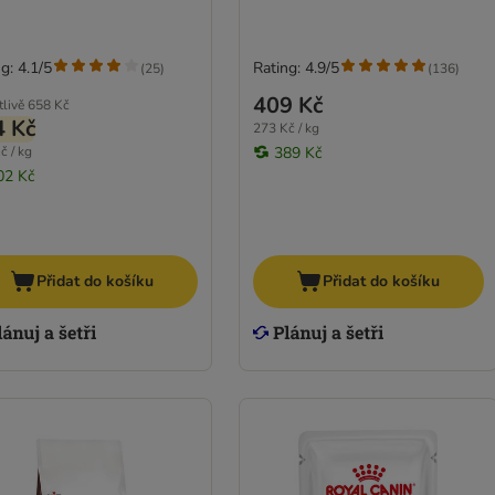
g: 4.1/5
Rating: 4.9/5
(
25
)
(
136
)
409 Kč
tlivě
658 Kč
4 Kč
273 Kč / kg
č / kg
389 Kč
02 Kč
Přidat do košíku
Přidat do košíku