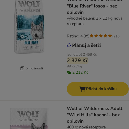
"Blue River" losos - bez
obilovin
výhodné balení: 2 x 12 kg nová
receptura
Rating: 4.8/5
(
216
)
jednotlivě
2 458 Kč
2 379 Kč
99 Kč / kg
5 možností
2 212 Kč
Přidat do košíku
Wolf of Wilderness Adult
"Wild Hills" kachní - bez
obilovin
400 g: nová receptura