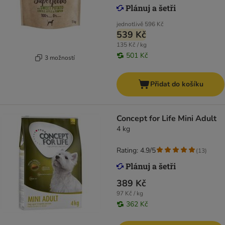
jednotlivě
596 Kč
539 Kč
135 Kč / kg
501 Kč
3 možností
Přidat do košíku
Concept for Life Mini Adult
4 kg
Rating: 4.9/5
(
13
)
389 Kč
97 Kč / kg
362 Kč