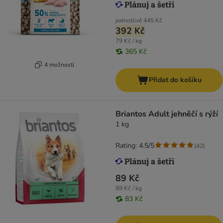
jednotlivě
445 Kč
392 Kč
79 Kč / kg
365 Kč
4 možností
Přidat do košíku
Briantos Adult jehněčí s rýží
1 kg
Rating: 4.5/5
(
42
)
89 Kč
89 Kč / kg
83 Kč