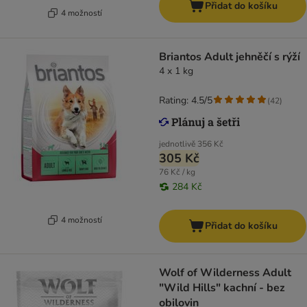
Přidat do košíku
4 možností
Briantos Adult jehněčí s rýží
4 x 1 kg
Rating: 4.5/5
(
42
)
jednotlivě
356 Kč
305 Kč
76 Kč / kg
284 Kč
4 možností
Přidat do košíku
Wolf of Wilderness Adult
"Wild Hills" kachní - bez
obilovin