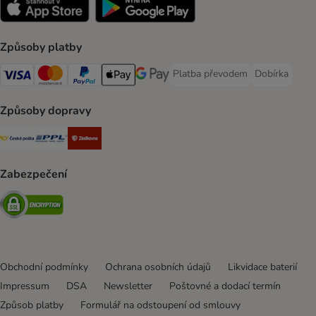
Způsoby platby
Platba převodem
Dobírka
Platba převodem Payment Meth
Dobírka Paym
Visa Payment Method
mastercard Payment Method
PayPal Payment Method
Apple pay Payment Method
Google Pay Payment Method
Způsoby dopravy
Česká pošta Shipping Method
PPL Shipping Method
Zásilkovna Shipping Method
Zabezpečení
Security
Obchodní podmínky
Ochrana osobních údajů
Likvidace baterií
Impressum
DSA
Newsletter
Poštovné a dodací termín
Způsob platby
Formulář na odstoupení od smlouvy