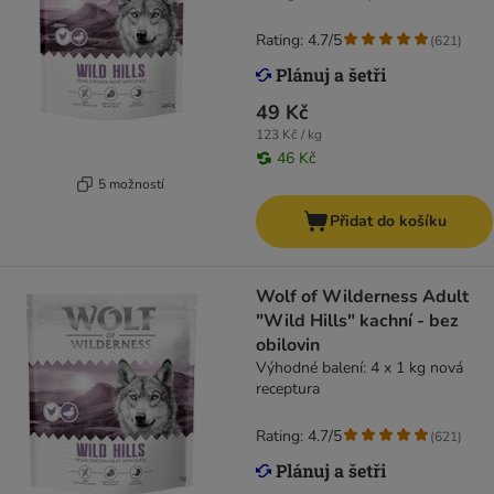
Rating: 4.7/5
(
621
)
49 Kč
123 Kč / kg
46 Kč
5 možností
Přidat do košíku
Wolf of Wilderness Adult
"Wild Hills" kachní - bez
obilovin
Výhodné balení: 4 x 1 kg nová
receptura
Rating: 4.7/5
(
621
)