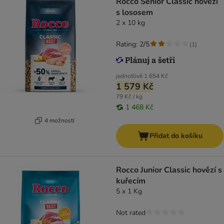
Rocco Senior Classic hovězí
s lososem
2 x 10 kg
Rating: 2/5
(
1
)
jednotlivě
1 654 Kč
1 579 Kč
79 Kč / kg
1 468 Kč
4 možností
Přidat do košíku
Rocco Junior Classic hovězí s
kuřecím
5 x 1 Kg
Not rated