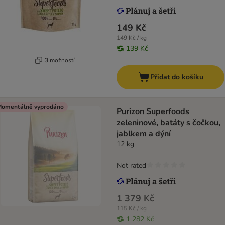
149 Kč
149 Kč / kg
139 Kč
3 možností
Přidat do košíku
omentálně vyprodáno
Purizon Superfoods
zeleninové, batáty s čočkou,
jablkem a dýní
12 kg
Not rated
1 379 Kč
115 Kč / kg
1 282 Kč