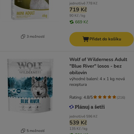
jednotlivě
778 Kč
719 Kč
90 Kč / kg
669 Kč
3 možností
Přidat do košíku
Wolf of Wilderness Adult
"Blue River" losos - bez
obilovin
výhodné balení: 4 x 1 kg nová
receptura
Rating: 4.8/5
(
216
)
jednotlivě
596 Kč
539 Kč
135 Kč / kg
5 možností