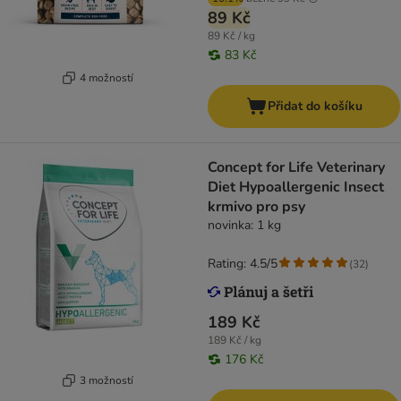
89 Kč
89 Kč / kg
83 Kč
4 možností
Přidat do košíku
Concept for Life Veterinary
Diet Hypoallergenic Insect
krmivo pro psy
novinka: 1 kg
Rating: 4.5/5
(
32
)
189 Kč
189 Kč / kg
176 Kč
3 možností