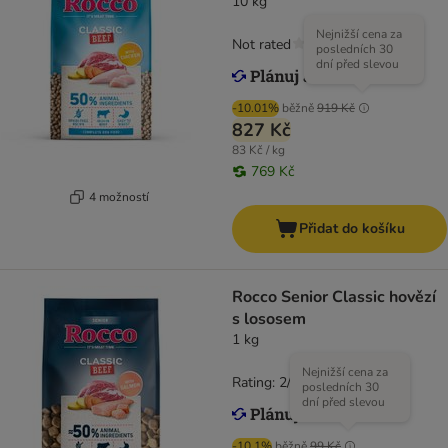
10 kg
Nejnižší cena za
Not rated
posledních 30
dní před slevou
-10.01%
běžně
919 Kč
827 Kč
83 Kč / kg
769 Kč
4 možností
Přidat do košíku
Rocco Senior Classic hovězí
s lososem
1 kg
Nejnižší cena za
Rating: 2/5
(
1
)
posledních 30
dní před slevou
-10.1%
běžně
99 Kč