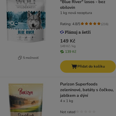
"Blue River" losos - bez
obilovin
1 kg nová receptura
Rating: 4.8/5
(
216
)
149 Kč
149 Kč / kg
139 Kč
5 možností
Přidat do košíku
Purizon Superfoods
zeleninové, batáty s čočkou,
jablkem a dýní
4 x 1 kg
Not rated