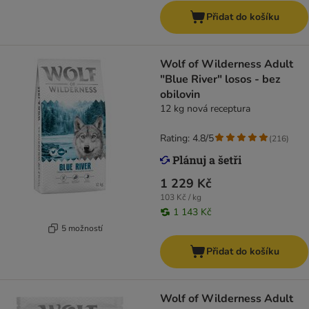
Přidat do košíku
Wolf of Wilderness Adult
"Blue River" losos - bez
obilovin
12 kg nová receptura
Rating: 4.8/5
(
216
)
1 229 Kč
103 Kč / kg
1 143 Kč
5 možností
Přidat do košíku
Wolf of Wilderness Adult