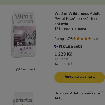
Wolf of Wilderness Adult
"Wild Hills" kachní - bez
obilovin
12 kg: nová receptura
Rating: 4.7/5
(
621
)
1 229 Kč
103 Kč / kg
1 143 Kč
5 možností
Přidat do košíku
Briantos Adult jehněčí s rýží
14 kg