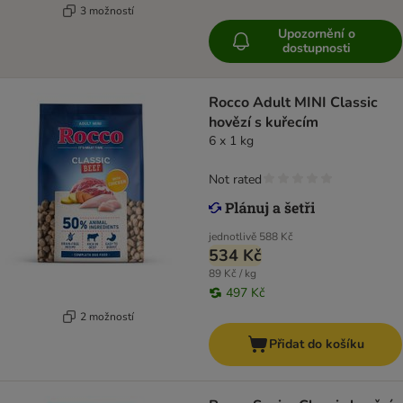
3 možností
Upozornění o
dostupnosti
Rocco Adult MINI Classic
hovězí s kuřecím
6 x 1 kg
Not rated
jednotlivě
588 Kč
534 Kč
89 Kč / kg
497 Kč
2 možností
Přidat do košíku