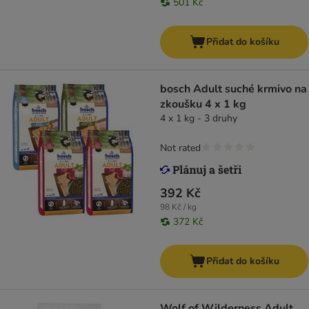
501 Kč
Přidat do košíku
bosch Adult suché krmivo na
zkoušku 4 x 1 kg
4 x 1 kg - 3 druhy
Not rated
392 Kč
98 Kč / kg
372 Kč
Přidat do košíku
Wolf of Wilderness Adult