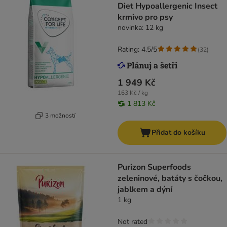
Diet Hypoallergenic Insect
krmivo pro psy
novinka: 12 kg
Rating: 4.5/5
(
32
)
1 949 Kč
163 Kč / kg
1 813 Kč
3 možností
Přidat do košíku
Purizon Superfoods
zeleninové, batáty s čočkou,
jablkem a dýní
1 kg
Not rated