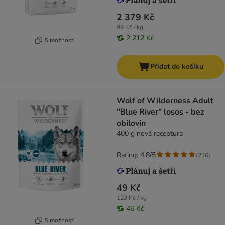
2 379 Kč
99 Kč / kg
2 212 Kč
5 možností
Přidat do košíku
Wolf of Wilderness Adult
"Blue River" losos - bez
obilovin
400 g nová receptura
Rating: 4.8/5
(
216
)
49 Kč
123 Kč / kg
46 Kč
5 možností