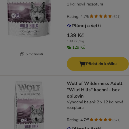
1 kg: nová receptura
Rating: 4.7/5
(
621
)
139 Kč
139 Kč / kg
129 Kč
5 možností
Přidat do košíku
Wolf of Wilderness Adult
"Wild Hills" kachní - bez
obilovin
Výhodné balení: 2 x 12 kg nová
receptura
Rating: 4.7/5
(
621
)