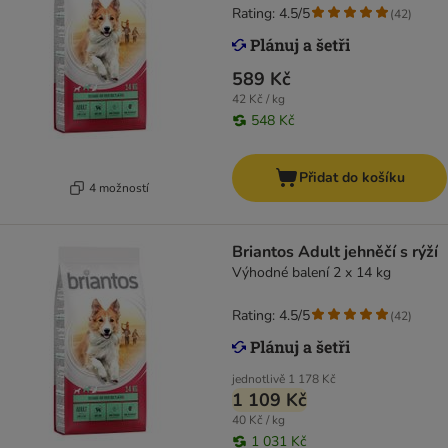
Rating: 4.5/5
(
42
)
589 Kč
42 Kč / kg
548 Kč
Přidat do košíku
4 možností
Briantos Adult jehněčí s rýží
Výhodné balení 2 x 14 kg
Rating: 4.5/5
(
42
)
jednotlivě
1 178 Kč
1 109 Kč
40 Kč / kg
1 031 Kč