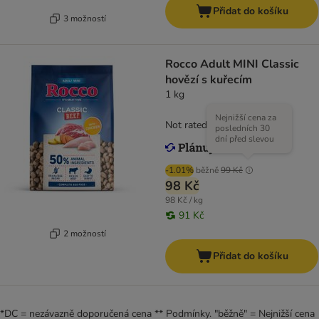
Přidat do košíku
3 možností
Rocco Adult MINI Classic
hovězí s kuřecím
1 kg
Nejnižší cena za
Not rated
posledních 30
dní před slevou
-1.01%
běžně
99 Kč
98 Kč
98 Kč / kg
91 Kč
2 možností
Přidat do košíku
*DC = nezávazně doporučená cena ** Podmínky. "běžně" = Nejnižší cena