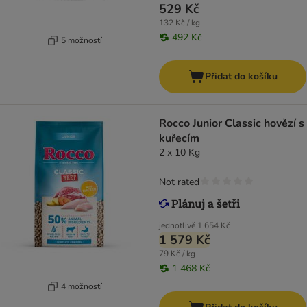
529 Kč
132 Kč / kg
492 Kč
5 možností
Přidat do košíku
Rocco Junior Classic hovězí s
kuřecím
2 x 10 Kg
Not rated
jednotlivě
1 654 Kč
1 579 Kč
79 Kč / kg
1 468 Kč
4 možností