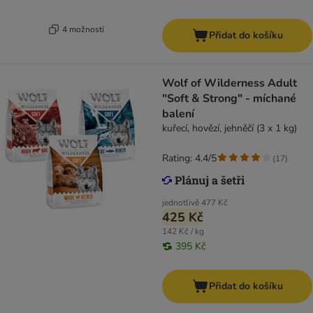
4 možností
Přidat do košíku
Wolf of Wilderness Adult
"Soft & Strong" - míchané
balení
kuřecí, hovězí, jehněčí (3 x 1 kg)
Rating: 4.4/5
(
17
)
jednotlivě
477 Kč
425 Kč
142 Kč / kg
395 Kč
Přidat do košíku