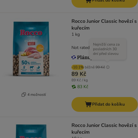
Přidat do košíku
Rocco Junior Classic hovězí s
kuřecím
1 kg
Nejnižší cena za
Not rated
posledních 30
dní před slevou
-10.1%
běžně
99 Kč
89 Kč
89 Kč / kg
83 Kč
4 možností
Přidat do košíku
Rocco Junior Classic hovězí s
kuřecím