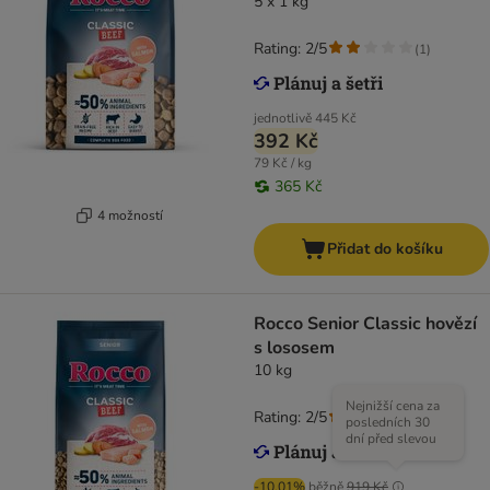
5 x 1 kg
Rating: 2/5
(
1
)
jednotlivě
445 Kč
392 Kč
79 Kč / kg
365 Kč
4 možností
Přidat do košíku
Rocco Senior Classic hovězí
s lososem
10 kg
Nejnižší cena za
Rating: 2/5
(
1
)
posledních 30
dní před slevou
-10.01%
běžně
919 Kč