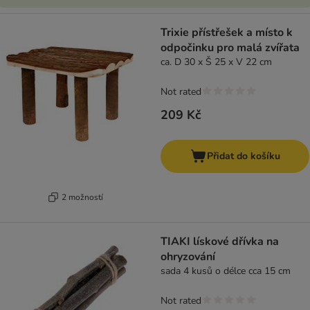
Trixie přístřešek a místo k
odpočinku pro malá zvířata
ca. D 30 x Š 25 x V 22 cm
Not rated
209 Kč
Přidat do košíku
2 možností
TIAKI lískové dřívka na
ohryzování
sada 4 kusů o délce cca 15 cm
Not rated