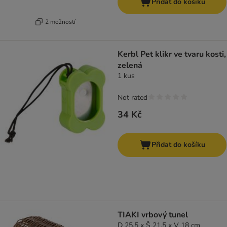
Přidat do košíku
2 možností
Kerbl Pet klikr ve tvaru kosti,
zelená
1 kus
Not rated
34 Kč
Přidat do košíku
TIAKI vrbový tunel
D 25,5 x Š 21,5 x V 18 cm