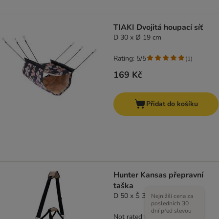
TIAKI Dvojitá houpací síť
D 30 x Ø 19 cm
Rating: 5/5
(
1
)
169 Kč
Přidat do košíku
Hunter Kansas přepravní
taška
D 50 x Š 30 x V 30 cm
Nejnižší cena za
posledních 30
dní před slevou
Not rated