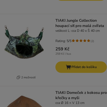
TIAKI Jungle Collection
houpací síť pro malá zvířata
velikost L: cca D 40 x Š 40 cm
Rating: 5/5
(
2
)
259 Kč
259 Kč / kus
Přidat do košíku
2 možností
TIAKI Domeček z kokosu pro
křečky a myši
cca Ø 16 × V 13 cm