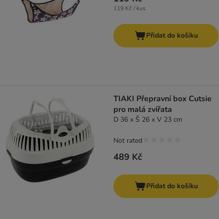
119 Kč / kus
Přidat do košíku
TIAKI Přepravní box Cutsie
pro malá zvířata
D 36 x Š 26 x V 23 cm
Not rated
489 Kč
Přidat do košíku