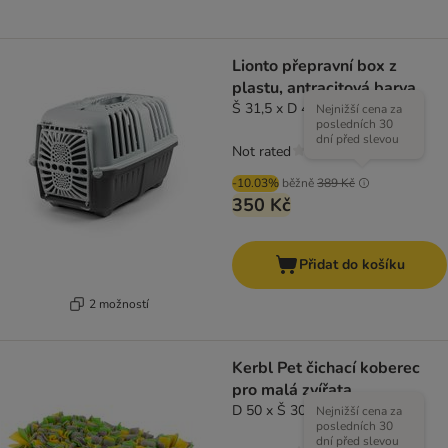
Lionto přepravní box z
plastu, antracitová barva
Š 31,5 x D 48 x V 33 cm
Nejnižší cena za
posledních 30
dní před slevou
Not rated
-10.03%
běžně
389 Kč
350 Kč
Přidat do košíku
2 možností
Kerbl Pet čichací koberec
pro malá zvířata
D 50 x Š 30 cm
Nejnižší cena za
posledních 30
dní před slevou