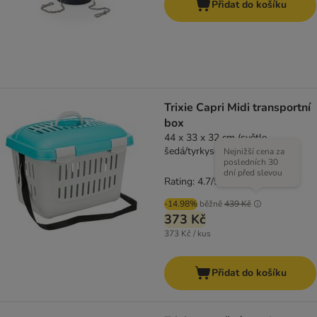
Přidat do košíku
Trixie Capri Midi transportní
box
44 x 33 x 32 cm (světle
šedá/tyrkysová)
Nejnižší cena za
posledních 30
dní před slevou
Rating: 4.7/5
(
3
)
-14.98%
běžně
439 Kč
373 Kč
373 Kč / kus
Přidat do košíku