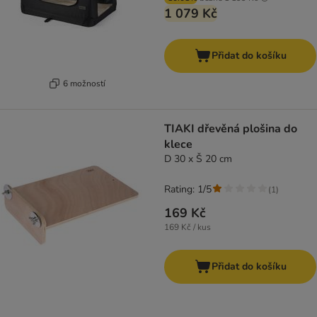
1 079 Kč
Přidat do košíku
6 možností
TIAKI dřevěná plošina do
klece
D 30 x Š 20 cm
Rating: 1/5
(
1
)
169 Kč
169 Kč / kus
Přidat do košíku