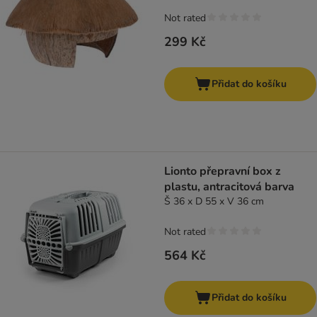
Not rated
299 Kč
Přidat do košíku
Lionto přepravní box z
plastu, antracitová barva
Š 36 x D 55 x V 36 cm
Not rated
564 Kč
Přidat do košíku