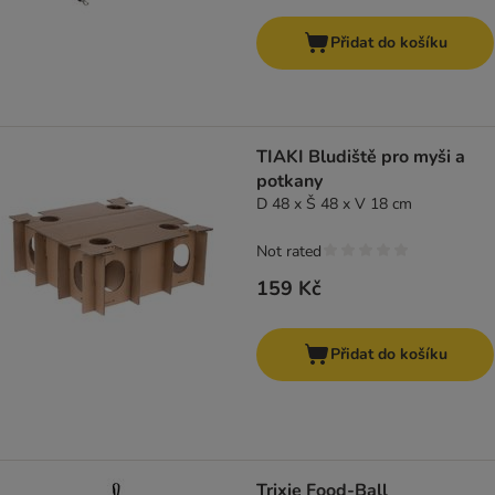
Přidat do košíku
TIAKI Bludiště pro myši a
potkany
D 48 x Š 48 x V 18 cm
Not rated
159 Kč
Přidat do košíku
Trixie Food-Ball