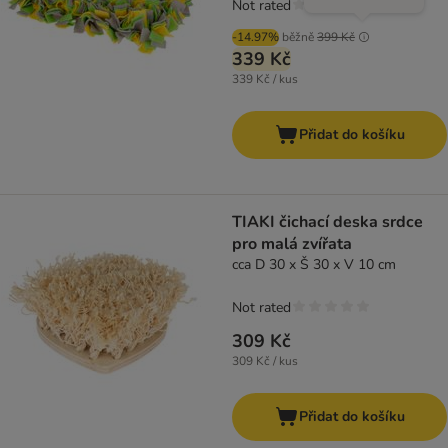
Not rated
-14.97%
běžně
399 Kč
339 Kč
339 Kč / kus
Přidat do košíku
TIAKI čichací deska srdce
pro malá zvířata
cca D 30 x Š 30 x V 10 cm
Not rated
309 Kč
309 Kč / kus
Přidat do košíku