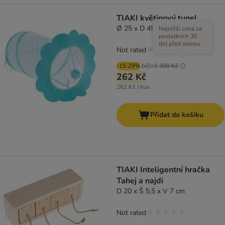
TIAKI květinový tunel
Ø 25 x D 45 cm
Nejnižší cena za
posledních 30
dní před slevou
Not rated
-15.29%
běžně
309 Kč
262 Kč
262 Kč / kus
Přidat do košíku
TIAKI Inteligentní hračka
Tahej a najdi
D 20 x Š 5,5 x V 7 cm
Not rated