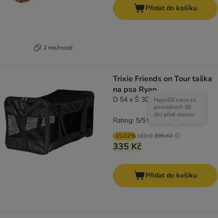
Přidat do košíku
2 možností
Trixie Friends on Tour taška
na psa Ryan
D 54 x Š 30 x V 30 cm
Nejnižší cena za
posledních 30
dní před slevou
Rating: 5/5
(
1
)
-15.02%
běžně
395 Kč
335 Kč
Přidat do košíku