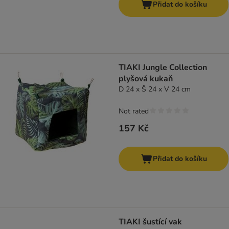
Přidat do košíku
TIAKI Jungle Collection
plyšová kukaň
D 24 x Š 24 x V 24 cm
Not rated
157 Kč
Přidat do košíku
TIAKI šustící vak