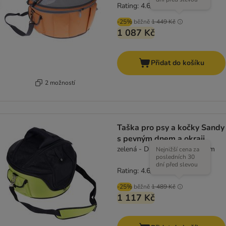
Rating: 4.6/5
(
96
)
-25%
běžně
1 449 Kč
1 087 Kč
Přidat do košíku
2 možností
Taška pro psy a kočky Sandy
s pevným dnem a okraji
zelená - D 46 x Š 44 x V 35 cm
Nejnižší cena za
posledních 30
dní před slevou
Rating: 4.6/5
(
96
)
-25%
běžně
1 489 Kč
1 117 Kč