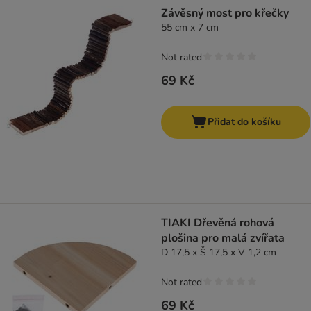
Závěsný most pro křečky
55 cm x 7 cm
Not rated
69 Kč
Přidat do košíku
TIAKI Dřevěná rohová
plošina pro malá zvířata
D 17,5 x Š 17,5 x V 1,2 cm
Not rated
69 Kč