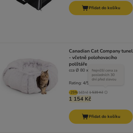
Přidat do košíku
Canadian Cat Company tunel
- včetně polohovacího
polštáře
cca Ø 80 x V 26 cm
Nejnižší cena za
posledních 30
dní před slevou
Rating: 4/5
(
1
)
-25%
běžně
1 539 Kč
1 154 Kč
Přidat do košíku