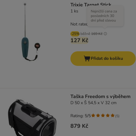
Trixie Target Stick
1 ks
Nejnižší cena za
posledních 30
dní před slevou
Not rated
-25%
běžně
169 Kč
127 Kč
Přidat do košíku
Taška Freedom s výběhem
D 50 x Š 54,5 x V 32 cm
Rating: 5/5
(
5
)
879 Kč