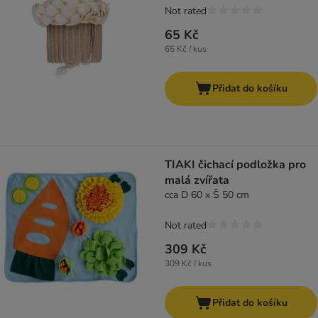
Not rated
65 Kč
65 Kč / kus
Přidat do košíku
TIAKI čichací podložka pro
malá zvířata
cca D 60 x Š 50 cm
Not rated
309 Kč
309 Kč / kus
Přidat do košíku