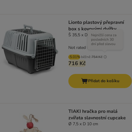
Lionto plastový přepravní
box s kovovými dvířky
Š 35,5 x D 58,5 x V 40 cm
Nejnižší cena za
posledních 30
dní před slevou
Not rated
-5.01%
běžně
754 Kč
716 Kč
Přidat do košíku
TIAKI hračka pro malá
zvířata slavnostní cupcake
Ø 7,5 x D 10 cm