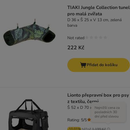
TIAKI Jungle Collection tunel
pro malá zvířata
D 36 x Š 25 x V 13 cm, zelená
barva
Not rated
222 Kč
Přidat do košíku
Lionto přepravní box pro psy
z textilu, černý
Š 52 x D 70 x V 50 cm
Nejnižší cena za
posledních 30
dní před slevou
Rating: 5/5
(
1
)
-10.01%
běžně
1 199 Kč