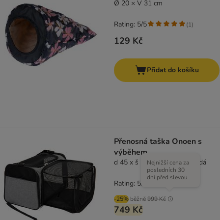
Ø 20 × V 31 cm
Rating: 5/5
(
1
)
129 Kč
Přidat do košíku
Přenosná taška Onoen s
výběhem
d 45 x š 26 x v 28,5 cm - šedá
Nejnižší cena za
posledních 30
dní před slevou
Rating: 5/5
(
1
)
-25%
běžně
999 Kč
749 Kč