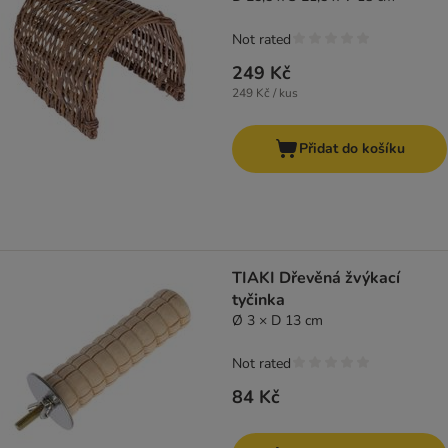
Not rated
249 Kč
249 Kč / kus
Přidat do košíku
TIAKI Dřevěná žvýkací
tyčinka
Ø 3 × D 13 cm
Not rated
84 Kč