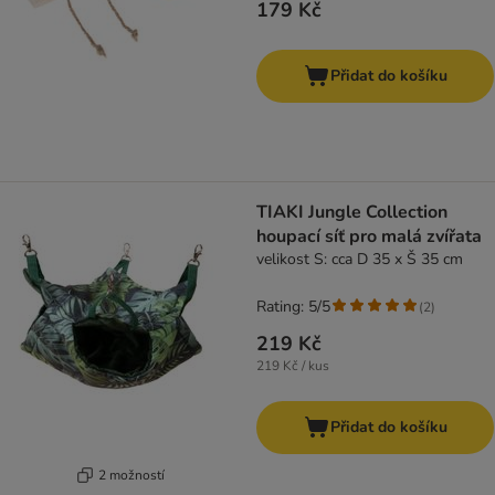
179 Kč
Přidat do košíku
TIAKI Jungle Collection
houpací síť pro malá zvířata
velikost S: cca D 35 x Š 35 cm
Rating: 5/5
(
2
)
219 Kč
219 Kč / kus
Přidat do košíku
2 možností