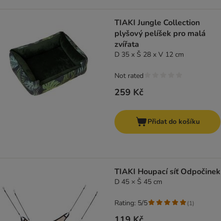
TIAKI Jungle Collection
plyšový pelíšek pro malá
zvířata
D 35 x Š 28 x V 12 cm
Not rated
259 Kč
Přidat do košíku
TIAKI Houpací síť Odpočinek
D 45 × Š 45 cm
Rating: 5/5
(
1
)
119 Kč