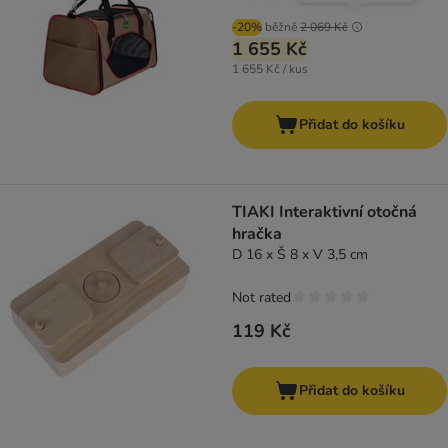
-20%
běžně
2 069 Kč
1 655 Kč
1 655 Kč / kus
Přidat do košíku
TIAKI Interaktivní otočná
hračka
D 16 x Š 8 x V 3,5 cm
Not rated
119 Kč
Přidat do košíku