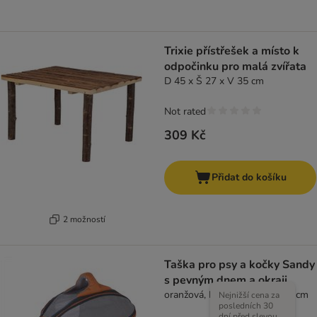
Trixie přístřešek a místo k
odpočinku pro malá zvířata
D 45 x Š 27 x V 35 cm
Not rated
309 Kč
Přidat do košíku
2 možností
Taška pro psy a kočky Sandy
s pevným dnem a okraji
oranžová, D 46 x Š 44 x V 35 cm
Nejnižší cena za
posledních 30
dní před slevou