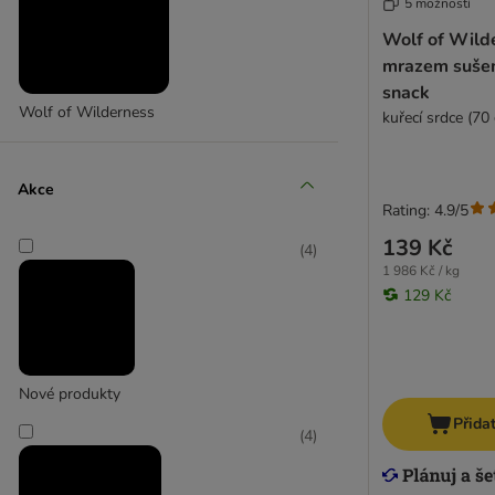
5 možností
Wolf of Wild
mrazem suše
snack
Wolf of Wilderness
kuřecí srdce (70 
Akce
Rating: 4.9/5
139 Kč
(
4
)
1 986 Kč / kg
129 Kč
Nové produkty
Přida
(
4
)