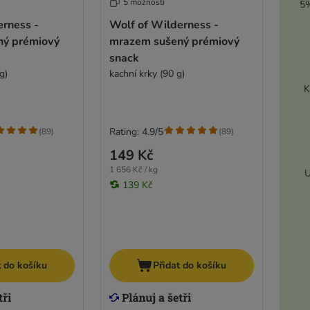
5 možností
5%
erness -
Wolf of Wilderness -
ný prémiový
mrazem sušený prémiový
snack
g)
kachní krky (90 g)
K
Rating: 4.9/5
(
89
)
(
89
)
149 Kč
1 656 Kč / kg
U
139 Kč
t do košíku
Přidat do košíku