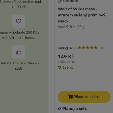
5 možností
 sleva při objednávce nad
2 100 Kč
Wolf of Wilderness -
mrazem sušený prémiový
snack
hovězí játra (90 g)
upón v hodnotě 250 Kč s
vaší Věrnostní kartou
Rating: 4.9/5
(
89
)
149 Kč
1 656 Kč / kg
šetřete až 7 % s Plánuj a
139 Kč
šetři
Přidat do košíku