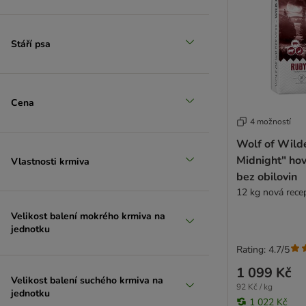
Stáří psa
Cena
4 možností
Wolf of Wild
Midnight" hově
Vlastnosti krmiva
bez obilovin
12 kg nová rece
Velikost balení mokrého krmiva na
jednotku
Rating: 4.7/5
1 099 Kč
Velikost balení suchého krmiva na
92 Kč / kg
jednotku
1 022 Kč