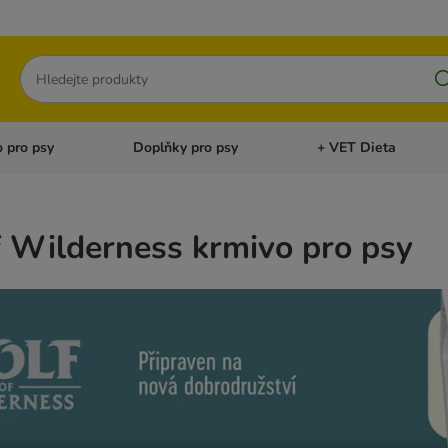
Hledat
 pro psy
Doplňky pro psy
+ VET Dieta
menu: Doplňky pro kočky
Otevřít menu: Krmivo pro psy
Otevřít menu: Doplňky 
 Wilderness krmivo pro psy