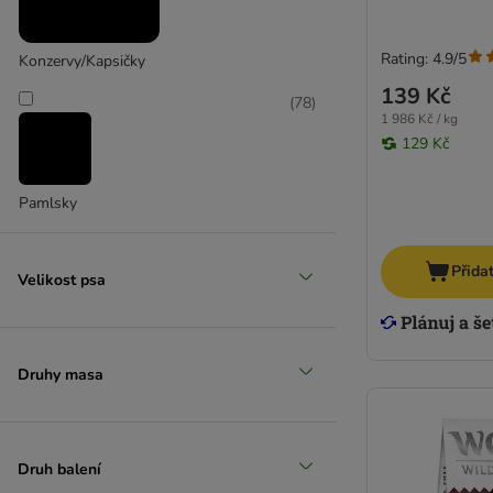
Rating: 4.9/5
Konzervy/Kapsičky
139 Kč
(
78
)
1 986 Kč / kg
129 Kč
Pamlsky
Přida
Velikost psa
Druhy masa
Druh balení