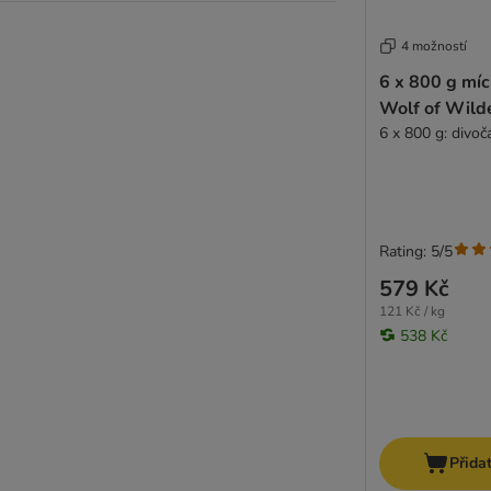
4 možností
6 x 800 g míc
Wolf of Wild
6 x 800 g: divočá
Rating: 5/5
579 Kč
121 Kč / kg
538 Kč
Přida