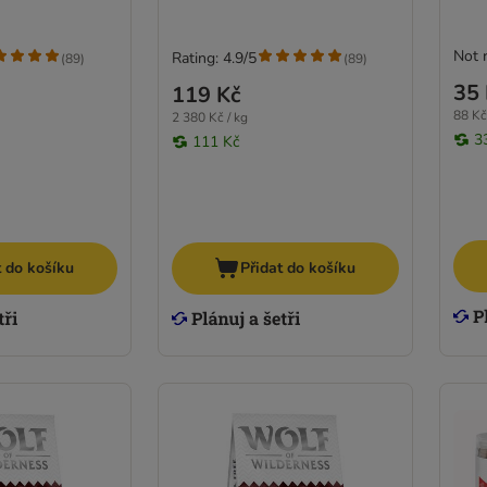
Not 
Rating: 4.9/5
(
89
)
(
89
)
35 
119 Kč
88 Kč
2 380 Kč / kg
3
111 Kč
t do košíku
Přidat do košíku