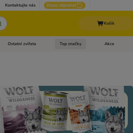
Kontaktujte nás
Znovu objednat
Košík
Ostatní zvířata
Top značky
Akce
pro psy
Otevřít menu: + VET Dieta
Otevřít menu: Ostatní zvířata
Otevřít menu: Top