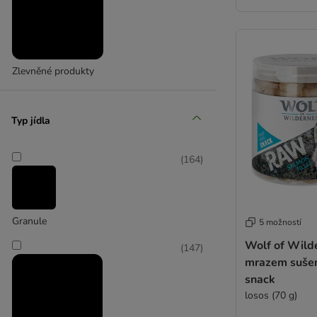
Zlevněné produkty
Typ jídla
(
164
)
Granule
5 možností
Wolf of Wild
(
147
)
mrazem suše
snack
losos (70 g)