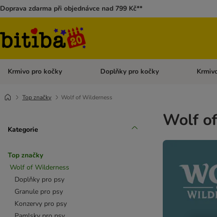
Doprava zdarma při objednávce nad 799 Kč**
Krmivo pro kočky
Doplňky pro kočky
Krmivo
Otevřít menu: Krmivo pro kočky
Otevřít 
Top značky
Wolf of Wilderness
Wolf of
Kategorie
Top značky
Wolf of Wilderness
Doplňky pro psy
Granule pro psy
Konzervy pro psy
Pamlsky pro psy