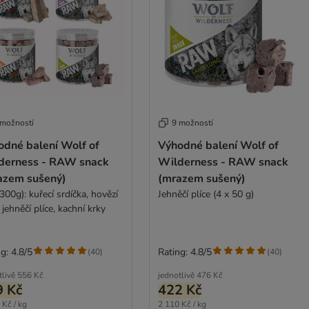
 možností
9 možností
odné balení Wolf of
Výhodné balení Wolf of
derness - RAW snack
Wilderness - RAW snack
azem sušený)
(mrazem sušený)
300g): kuřecí srdíčka, hovězí
Jehněčí plíce (4 x 50 g)
, jehněčí plíce, kachní krky
g: 4.8/5
Rating: 4.8/5
(
40
)
(
40
)
tlivě
556 Kč
jednotlivě
476 Kč
9 Kč
422 Kč
 Kč / kg
2 110 Kč / kg