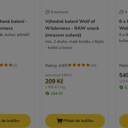
9 možností
4
haná balení -
Výhodné balení Wolf of
6 x 
erness
Wilderness - RAW snack
Wol
k, kuřecí, jehněčí
(mrazem sušený)
6 x 8
kuře
mix, 2 druhy: malé kostky z filetů
- kuřecí a losos
Rating: 4.8/5
Ratin
(
1
)
(
40
)
54
jednotlivě
238 Kč
209 Kč
115 K
1 900 Kč / kg
5
194 Kč
t do košíku
Přidat do košíku