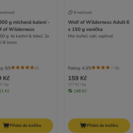
 možností
8 možností
800 g míchaná balení -
Wolf of Wilderness Adult 6
f of Wilderness
x 150 g vanička
00 g: 4x kachní & telecí, 2x
Mix: kuřecí, rybí, vepřové
cí & losos
g: 5/5
Rating: 4.3/5
(
1
)
(
6
)
9 Kč
159 Kč
č / kg
177 Kč / kg
11 Kč
148 Kč
Přidat do košíku
Přidat do košíku