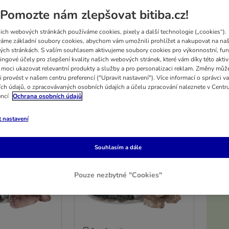
Pomozte nám zlepšovat bitiba.cz!
a - pes evolučně pochází z vlka. Wolf of Wilderness vytvořil speciální krmivo, jehož
ich webových stránkách používáme cookies, pixely a další technologie („cookies“).
enty vlčí stravy. Wolf of Wilderness - divoké a originální!
áme základní soubory cookies, abychom vám umožnili prohlížet a nakupovat na naš
ch stránkách. S vaším souhlasem aktivujeme soubory cookies pro výkonnostní, fun
ingové účely pro zlepšení kvality našich webových stránek, které vám díky této aktiv
ledků
moci ukazovat relevantní produkty a služby a pro personalizaci reklam. Změny můž
i provést v našem centru preferencí ("Upravit nastavení"). Více informací o správci v
ch údajů, o zpracovávaných osobních údajích a účelu zpracování naleznete v Centr
encí
Ochrana osobních údajů
t nastavení
Souhlasím a dále
Pouze nezbytné "Cookies"