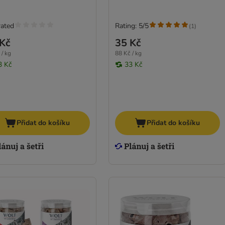
rated
Rating: 5/5
(
1
)
Kč
35 Kč
 / kg
88 Kč / kg
3 Kč
33 Kč
Přidat do košíku
Přidat do košíku