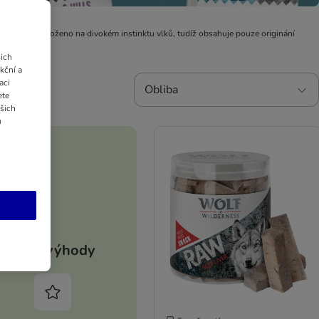
 složení je založeno na divokém instinktu vlků, tudíž obsahuje pouze originání
ich
kční a
aci
Obliba
ete
ašich
u
Vaše výhody