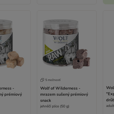
5 možností
Wol
erness -
Wolf of Wilderness -
"Exp
ný prémiový
mrazem sušený prémiový
drůb
snack
adul
jehněčí plíce (50 g)