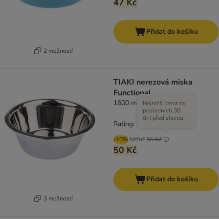
47 Kč
Přidat do košíku
2 možností
TIAKI nerezová miska
Functional
1600 ml, Ø 21 cm
Nejnižší cena za
posledních 30
dní před slevou
Rating: 5/5
(
1
)
-10%
běžně
55 Kč
50 Kč
Přidat do košíku
3 možností