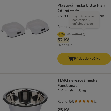
Plastová miska Little Fish
2dílná sada
2 x 200 ml, d 13,5 x š 13,5 cm
Nejnižší cena za
posledních 30
dní před slevou
Rating: 5/5
(
3
)
-25%
běžně
69 Kč
52 Kč
26 Kč / kus
Přidat do košíku
TIAKI nerezová miska
Functional
240 ml, Ø 11,5 cm
Rating: 5/5
(
1
)
25 Kč