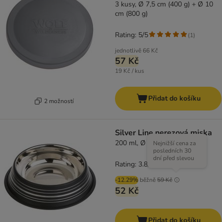
3 kusy, Ø 7,5 cm (400 g) + Ø 10
cm (800 g)
Rating: 5/5
(
1
)
jednotlivě
66 Kč
57 Kč
19 Kč / kus
Přidat do košíku
2 možností
Silver Line nerezová miska
200 ml, Ø 15 cm
Nejnižší cena za
posledních 30
dní před slevou
Rating: 3.8/5
(
19
)
-12.29%
běžně
59 Kč
52 Kč
Přidat do košíku