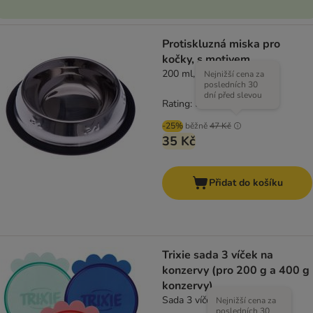
Protiskluzná miska pro
kočky, s motivem
200 ml, Ø 15 cm
Nejnižší cena za
posledních 30
dní před slevou
Rating: 5/5
(
5
)
-25%
běžně
47 Kč
35 Kč
Přidat do košíku
Trixie sada 3 víček na
konzervy (pro 200 g a 400 g
konzervy)
Sada 3 víček, Ø 7,6 cm
Nejnižší cena za
posledních 30