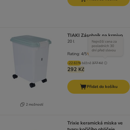
TIAKI Zásobník na krmivo
20 l
Nejnižší cena za
posledních 30
dní před slevou
Rating: 4/5
(
5
)
-22.61%
běžně
377 Kč
292 Kč
Přidat do košíku
2 možností
Trixie keramická miska ve
tvaru kočičího obličeje