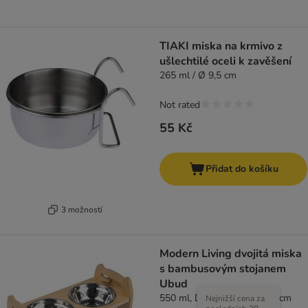
TIAKI miska na krmivo z
ušlechtilé oceli k zavěšení
265 ml / Ø 9,5 cm
Not rated
55 Kč
Přidat do košíku
3 možností
Modern Living dvojitá miska
s bambusovým stojanem
Ubud
550 ml, D 42 x Š 19 x V 20 cm
Nejnižší cena za