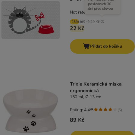
posledních 30
dní před slevou
Not rated
-25%
běžně
29 Kč
22 Kč
Přidat do košíku
Trixie Keramická miska
ergonomická
150 ml, Ø 13 cm
Rating: 4.4/5
(
5
)
89 Kč