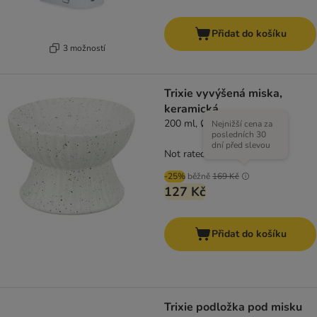
Přidat do košíku
3 možností
Trixie vyvýšená miska,
keramická
200 ml, Ø 13 cm
Nejnižší cena za
posledních 30
dní před slevou
Not rated
-25%
běžně
169 Kč
127 Kč
Přidat do košíku
Trixie podložka pod misku