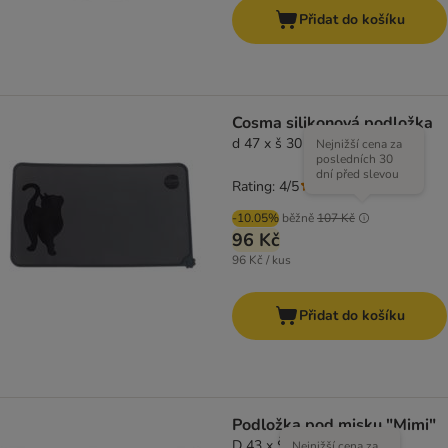
Přidat do košíku
Cosma silikonová podložka
d 47 x š 30 cm
Nejnižší cena za
posledních 30
dní před slevou
Rating: 4/5
(
2
)
-10.05%
běžně
107 Kč
96 Kč
96 Kč / kus
Přidat do košíku
Podložka pod misku "Mimi"
D 43 x Š 28,5 cm
Nejnižší cena za