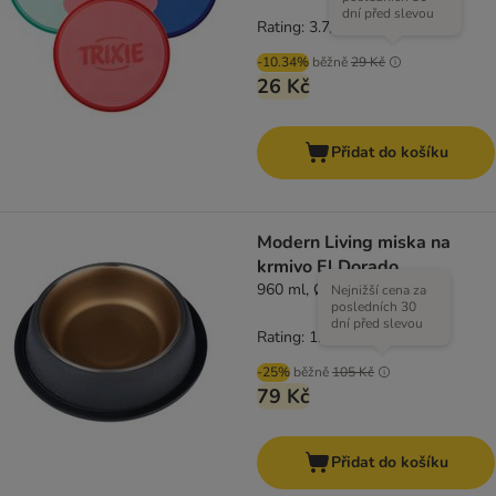
dní před slevou
Rating: 3.7/5
(
7
)
-10.34%
běžně
29 Kč
26 Kč
Přidat do košíku
Modern Living miska na
krmivo El Dorado
960 ml, Ø 26 cm
Nejnižší cena za
posledních 30
dní před slevou
Rating: 1.8/5
(
4
)
-25%
běžně
105 Kč
79 Kč
Přidat do košíku