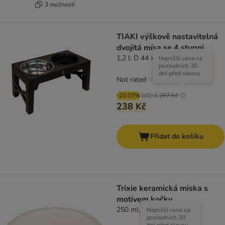
3 možností
TIAKI výškově nastavitelná
dvojitá mísa se 4 stupni
1,2 l: D 44 x Š 24 x V 8 cm
Nejnižší cena za
posledních 30
dní před slevou
Not rated
-20.03%
běžně
297 Kč
238 Kč
Přidat do košíku
Trixie keramická miska s
motivem kočky
250 ml, Ø 13 cm
Nejnižší cena za
posledních 30