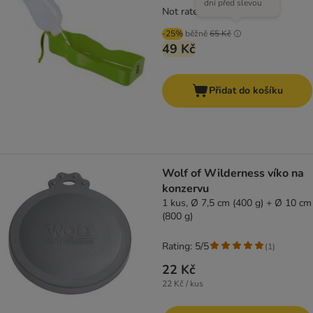
dní před slevou
Not rated
-25%
běžně
65 Kč
49 Kč
Přidat do košíku
Wolf of Wilderness víko na
konzervu
1 kus, Ø 7,5 cm (400 g) + Ø 10 cm
(800 g)
Rating: 5/5
(
1
)
22 Kč
22 Kč / kus