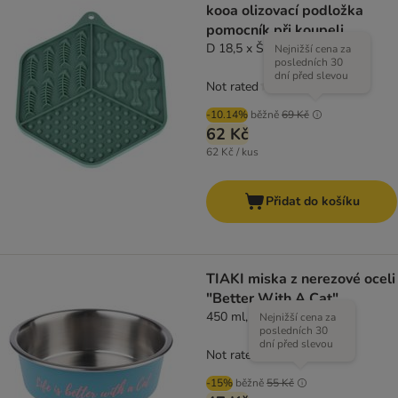
kooa olizovací podložka
pomocník při koupeli
D 18,5 x Š 15,5 x V 1 cm
Nejnižší cena za
posledních 30
dní před slevou
Not rated
-10.14%
běžně
69 Kč
62 Kč
62 Kč / kus
Přidat do košíku
TIAKI miska z nerezové oceli
"Better With A Cat"
450 ml, Ø 14 cm
Nejnižší cena za
posledních 30
dní před slevou
Not rated
-15%
běžně
55 Kč