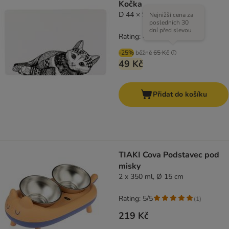
Kočka
D 44 × Š 28 cm
Nejnižší cena za
posledních 30
dní před slevou
Rating: 4/5
(
4
)
-25%
běžně
65 Kč
49 Kč
Přidat do košíku
TIAKI Cova Podstavec pod
misky
2 x 350 ml, Ø 15 cm
Rating: 5/5
(
1
)
219 Kč