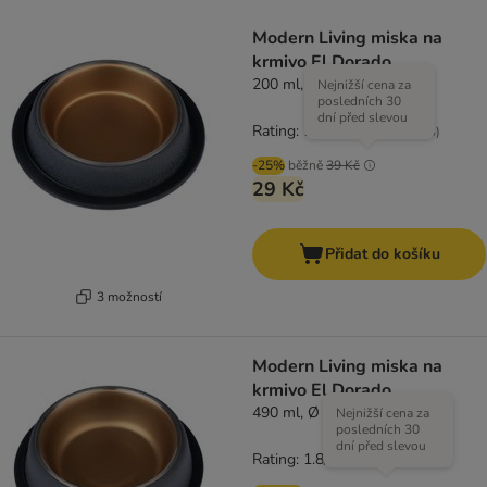
Modern Living miska na
krmivo El Dorado
200 ml, Ø 15,5 cm
Nejnižší cena za
posledních 30
dní před slevou
Rating: 1.8/5
(
4
)
-25%
běžně
39 Kč
29 Kč
Přidat do košíku
3 možností
Modern Living miska na
krmivo El Dorado
490 ml, Ø 21 cm
Nejnižší cena za
posledních 30
dní před slevou
Rating: 1.8/5
(
4
)