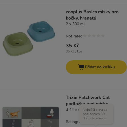
zooplus Basics misky pro
kočky, hranaté
2 x 300 ml
Not rated
35 Kč
35 Kč / kus
Přidat do košíku
Trixie Patchwork Cat
podložka pod misku
d 44 × š 28 cm
Nejnižší cena za
posledních 30
dní před slevou
Rating: 5/5
(
3
)