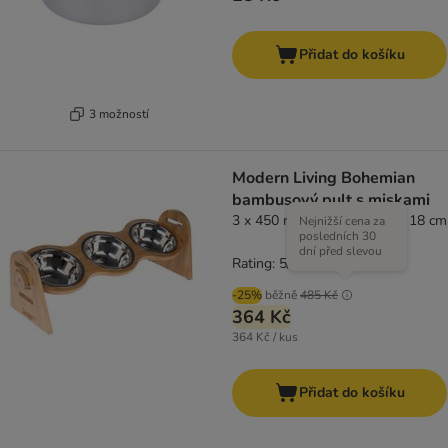
Přidat do košíku
3 možností
Modern Living Bohemian
bambusový pult s miskami
3 x 450 ml, D 52 x Š 18 x V 18 cm
Nejnižší cena za
posledních 30
dní před slevou
Rating: 5/5
(
1
)
-25%
běžně
485 Kč
364 Kč
364 Kč / kus
Přidat do košíku