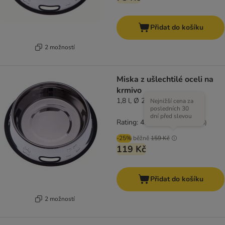
Přidat do košíku
2 možností
Miska z ušlechtilé oceli na
krmivo
1,8 l, Ø 27 cm
Nejnižší cena za
posledních 30
dní před slevou
Rating: 4.4/5
(
36
)
-25%
běžně
159 Kč
119 Kč
Přidat do košíku
2 možností