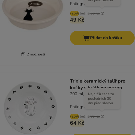
dní před slevou
Rating: 5/5
(
2
)
-25%
běžně
65 Kč
49 Kč
Přidat do košíku
2 možností
Trixie keramický talíř pro
kočky s krátkým nosem
200 ml, Ø 15 cm
Nejnižší cena za
posledních 30
dní před slevou
Rating: 5/5
(
3
)
-25%
běžně
85 Kč
64 Kč