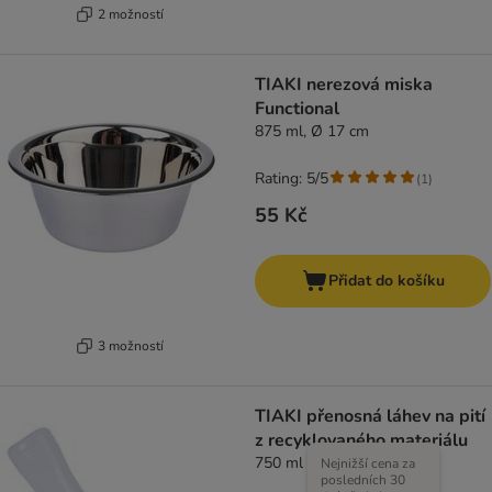
2 možností
TIAKI nerezová miska
Functional
875 ml, Ø 17 cm
Rating: 5/5
(
1
)
55 Kč
Přidat do košíku
3 možností
TIAKI přenosná láhev na pití
z recyklovaného materiálu
750 ml
Nejnižší cena za
posledních 30