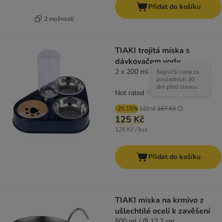
Přidat do košíku
2 možností
TIAKI trojitá miska s
dávkovačem vody
2 x 200 ml
Nejnižší cena za
posledních 30
dní před slevou
Not rated
-25.15%
běžně
167 Kč
125 Kč
125 Kč / kus
Přidat do košíku
TIAKI miska na krmivo z
ušlechtilé oceli k zavěšení
500 ml / Ø 12.2 cm