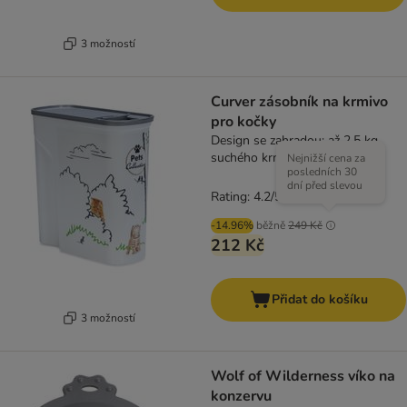
3 možností
Curver zásobník na krmivo
pro kočky
Design se zahradou: až 2,5 kg
suchého krmiva (6 litrů)
Nejnižší cena za
posledních 30
dní před slevou
Rating: 4.2/5
(
9
)
-14.96%
běžně
249 Kč
212 Kč
Přidat do košíku
3 možností
Wolf of Wilderness víko na
konzervu