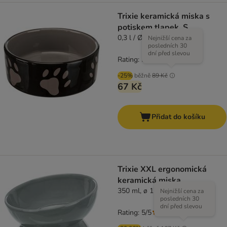
Trixie keramická miska s
potiskem tlapek, S
0,3 l / Ø 12 cm
Nejnižší cena za
posledních 30
dní před slevou
Rating: 5/5
(
2
)
-25%
běžně
89 Kč
67 Kč
Přidat do košíku
Trixie XXL ergonomická
keramická miska
350 ml, ø 17 cm
Nejnižší cena za
posledních 30
dní před slevou
Rating: 5/5
(
4
)