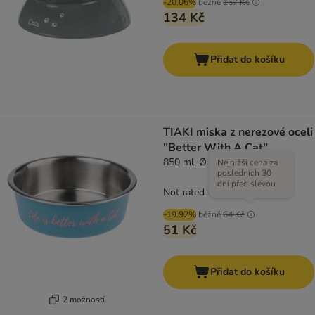
-20.06%
běžně
167 Kč
134 Kč
Přidat do košíku
TIAKI miska z nerezové oceli
"Better With A Cat"
850 ml, Ø 17,2 cm
Nejnižší cena za
posledních 30
dní před slevou
Not rated
-19.92%
běžně
64 Kč
51 Kč
Přidat do košíku
2 možností