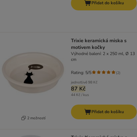
Přidat do košíku
Trixie keramická miska s
motivem kočky
Výhodné balení: 2 x 250 ml, Ø 13
cm
Rating: 5/5
(
2
)
jednotlivě
98 Kč
87 Kč
44 Kč / kus
Přidat do košíku
2 možností