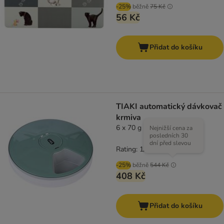
-25%
běžně
75 Kč
56 Kč
Přidat do košíku
TIAKI automatický dávkovač
krmiva
6 x 70 g granulí
Nejnižší cena za
posledních 30
dní před slevou
Rating: 1/5
(
1
)
-25%
běžně
544 Kč
408 Kč
Přidat do košíku