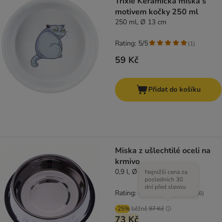
Trixie Keramická miska s
motivem kočky 250 ml
250 ml, Ø 13 cm
Rating: 5/5
(
1
)
59 Kč
Přidat do košíku
Miska z ušlechtilé oceli na
krmivo
0,9 l, Ø 23 cm
Nejnižší cena za
posledních 30
dní před slevou
Rating: 4.4/5
(
36
)
-25%
běžně
97 Kč
73 Kč