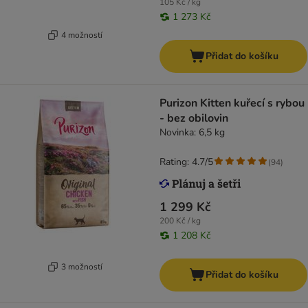
105 Kč / kg
1 273 Kč
4 možností
Přidat do košíku
Purizon Kitten kuřecí s rybou
- bez obilovin
Novinka: 6,5 kg
Rating: 4.7/5
(
94
)
1 299 Kč
200 Kč / kg
1 208 Kč
3 možností
Přidat do košíku