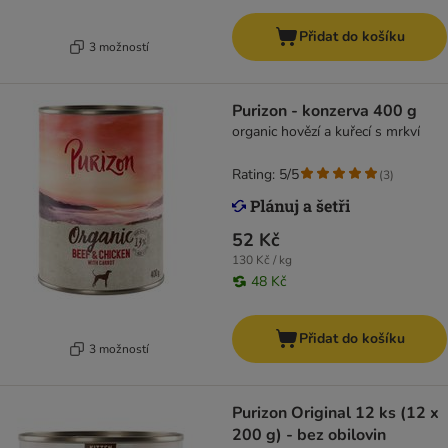
Přidat do košíku
3 možností
Purizon - konzerva 400 g
organic hovězí a kuřecí s mrkví
Rating: 5/5
(
3
)
52 Kč
130 Kč / kg
48 Kč
Přidat do košíku
3 možností
Purizon Original 12 ks (12 x
200 g) - bez obilovin