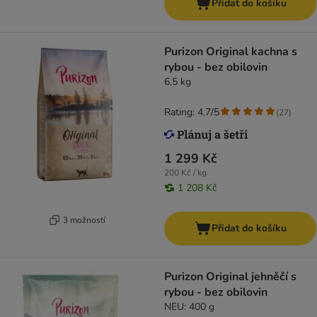
Přidat do košíku
Purizon Original kachna s
rybou - bez obilovin
6,5 kg
Rating: 4.7/5
(
27
)
1 299 Kč
200 Kč / kg
1 208 Kč
3 možností
Přidat do košíku
Purizon Original jehněčí s
rybou - bez obilovin
NEU: 400 g