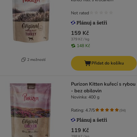
Not rated
159 Kč
379 Kč / kg
148 Kč
2 možností
Přidat do košíku
Purizon Kitten kuřecí s rybou
- bez obilovin
Novinka: 400 g
Rating: 4.7/5
(
94
)
119 Kč
298 Kč / kg