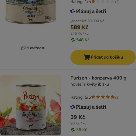
Rating: 1/5
(
2
)
jednotlivě
50 000 Kč
589 Kč
246 Kč / kg
548 Kč
9 možností
Přidat do košíku
Purizon - konzerva 400 g
hovězí s květy ibišku
Rating: 5/5
(
3
)
39 Kč
98 Kč / kg
36 Kč