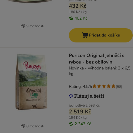
432 Kč
180 Kč / kg
402 Kč
9 možností
Přidat do košíku
Purizon Original jehněčí s
rybou - bez obilovin
Novinka - výhodné balení: 2 x 6,5
kg
Rating: 4.5/5
(
58
)
jednotlivě
2 598 Kč
2 519 Kč
194 Kč / kg
2 343 Kč
8 možností