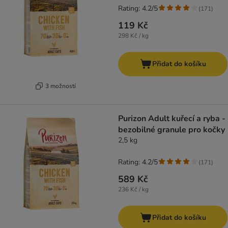
Rating: 4.2/5
(
171
)
119 Kč
298 Kč / kg
Přidat do košíku
3 možností
Purizon Adult kuřecí a ryba -
bezobilné granule pro kočky
2,5 kg
Rating: 4.2/5
(
171
)
589 Kč
236 Kč / kg
Přidat do košíku