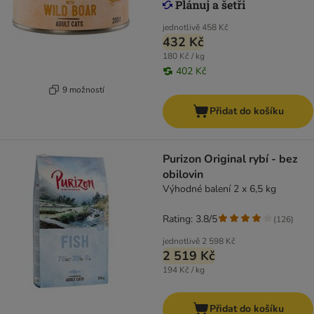
jednotlivě
458 Kč
432 Kč
180 Kč / kg
402 Kč
9 možností
Přidat do košíku
Purizon Original rybí - bez
obilovin
Výhodné balení 2 x 6,5 kg
Rating: 3.8/5
(
126
)
jednotlivě
2 598 Kč
2 519 Kč
194 Kč / kg
Přidat do košíku