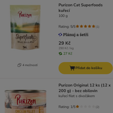
Purizon Cat Superfoods
kuřecí
100 g
Rating: 5/5
(
1
)
29 Kč
290 Kč / kg
27 Kč
4 možností
Přidat do košíku
Purizon Original 12 ks (12 x
200 g) - bez obilovin
kuřecí filet s divočákem
Rating: 1/5
(
2
)