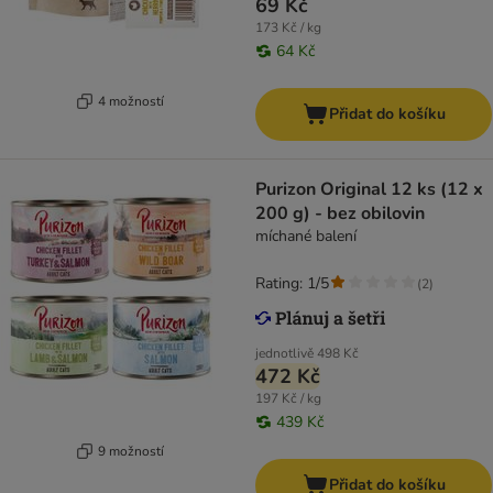
69 Kč
173 Kč / kg
64 Kč
4 možností
Přidat do košíku
Purizon Original 12 ks (12 x
200 g) - bez obilovin
míchané balení
Rating: 1/5
(
2
)
jednotlivě
498 Kč
472 Kč
197 Kč / kg
439 Kč
9 možností
Přidat do košíku