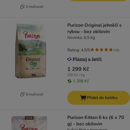
3 možností
Purizon Original jehněčí s
rybou - bez obilovin
Novinka: 6,5 kg
Rating: 4.5/5
(
58
)
1 299 Kč
200 Kč / kg
1 208 Kč
8 možností
Přidat do košíku
Purizon Kitten 6 ks (6 x 70
g) - bez obilovin
kuřecí filet s krocanem