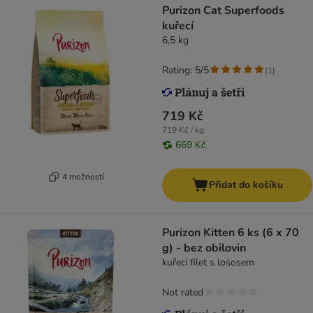
Purizon Cat Superfoods
kuřecí
6,5 kg
Rating: 5/5
(
1
)
719 Kč
719 Kč / kg
669 Kč
4 možností
Přidat do košíku
Purizon Kitten 6 ks (6 x 70
g) - bez obilovin
kuřecí filet s lososem
Not rated