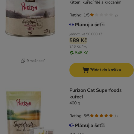
Kitten: kuřecí filé s krocaním
Rating: 1/5
(
2
)
jednotlivě
50 000 Kč
589 Kč
246 Kč / kg
548 Kč
9 možností
Přidat do košíku
Purizon Cat Superfoods
kuřecí
400 g
Rating: 5/5
(
1
)