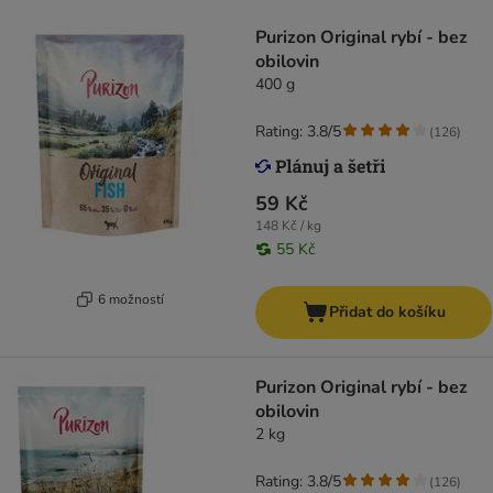
Purizon Original rybí - bez
obilovin
400 g
Rating: 3.8/5
(
126
)
59 Kč
148 Kč / kg
55 Kč
6 možností
Přidat do košíku
Purizon Original rybí - bez
obilovin
2 kg
Rating: 3.8/5
(
126
)