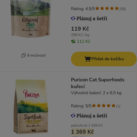
Rating: 4.5/5
(
58
)
119 Kč
298 Kč / kg
111 Kč
8 možností
Přidat do košíku
Purizon Cat Superfoods
kuřecí
Výhodné balení: 2 x 6,5 kg
Rating: 5/5
(
1
)
jednotlivě
1 438 Kč
1 369 Kč