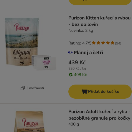
Purizon Kitten kuřecí s rybou
- bez obilovin
Novinka: 2 kg
Rating: 4.7/5
(
94
)
439 Kč
220 Kč / kg
408 Kč
3 možností
Přidat do košíku
Purizon Adult kuřecí a ryba -
bezobilné granule pro kočky
400 g