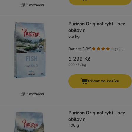
6 možností
Purizon Original rybí - bez
obilovin
6,5 kg
Rating: 3.8/5
(
126
)
1 299 Kč
200 Kč / kg
Přidat do košíku
6 možností
Purizon Original rybí - bez
obilovin
400 g