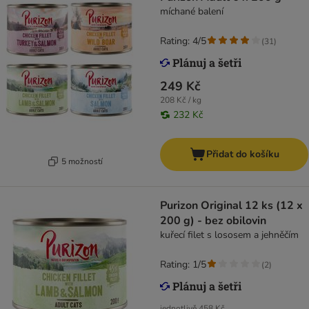
míchané balení
Rating: 4/5
(
31
)
249 Kč
208 Kč / kg
232 Kč
Přidat do košíku
5 možností
Purizon Original 12 ks (12 x
200 g) - bez obilovin
kuřecí filet s lososem a jehněčím
Rating: 1/5
(
2
)
jednotlivě
458 Kč