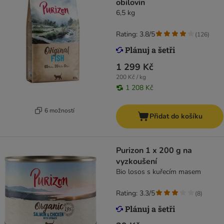
obilovin
6,5 kg
Rating: 3.8/5
(
126
)
1 299 Kč
200 Kč / kg
1 208 Kč
6 možností
Přidat do košíku
Purizon 1 x 200 g na
vyzkoušení
Bio losos s kuřecím masem
Rating: 3.3/5
(
8
)