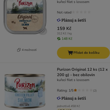
kuřecí filet s lososem
Not rated
159 Kč
312 Kč / kg
148 Kč
4 možností
Přidat do košíku
Purizon Original 12 ks (12 x
200 g) - bez obilovin
kuřecí filet s lososem
Rating: 1/5
(
2
)
jednotlivě
458 Kč