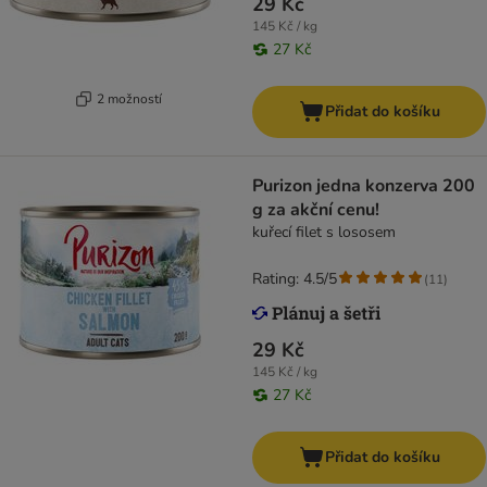
29 Kč
145 Kč / kg
27 Kč
2 možností
Přidat do košíku
Purizon jedna konzerva 200
g za akční cenu!
kuřecí filet s lososem
Rating: 4.5/5
(
11
)
29 Kč
145 Kč / kg
27 Kč
Přidat do košíku