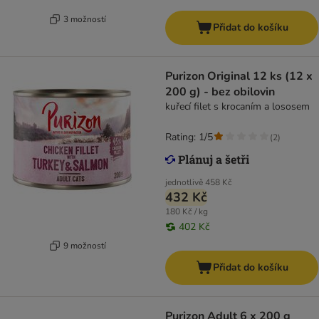
3 možností
Přidat do košíku
Purizon Original 12 ks (12 x
200 g) - bez obilovin
kuřecí filet s krocaním a lososem
Rating: 1/5
(
2
)
jednotlivě
458 Kč
432 Kč
180 Kč / kg
402 Kč
9 možností
Přidat do košíku
Purizon Adult 6 x 200 g