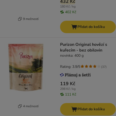
432 Kč
180 Kč / kg
402 Kč
9 možností
Přidat do košíku
Purizon Original hovězí s
kuřecím - bez obilovin
novinka: 400 g
Rating: 3.9/5
(
37
)
119 Kč
298 Kč / kg
111 Kč
4 možností
Přidat do košíku