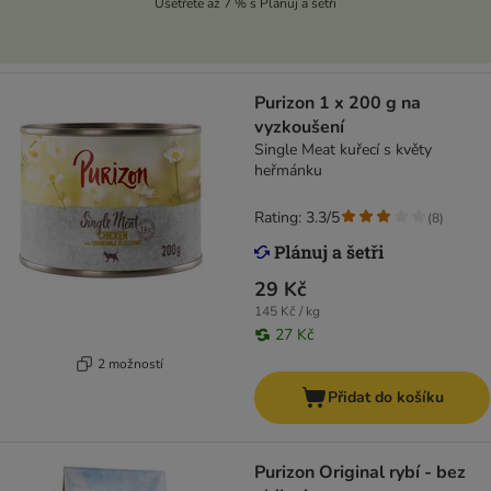
Ušetřete až 7 % s Plánuj a šetři
Purizon 1 x 200 g na
vyzkoušení
Single Meat kuřecí s květy
heřmánku
Rating: 3.3/5
(
8
)
29 Kč
145 Kč / kg
27 Kč
2 možností
Přidat do košíku
Purizon Original rybí - bez