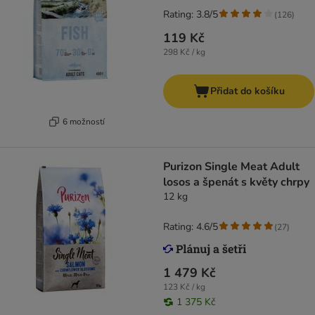
Rating: 3.8/5
(
126
)
119 Kč
298 Kč / kg
Přidat do košíku
6 možností
Purizon Single Meat Adult
losos a špenát s květy chrpy
12 kg
Rating: 4.6/5
(
27
)
1 479 Kč
123 Kč / kg
1 375 Kč