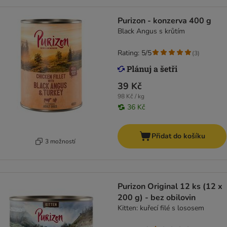
Purizon - konzerva 400 g
Black Angus s krůtím
Rating: 5/5
(
3
)
39 Kč
98 Kč / kg
36 Kč
Přidat do košíku
3 možností
Purizon Original 12 ks (12 x
200 g) - bez obilovin
Kitten: kuřecí filé s lososem