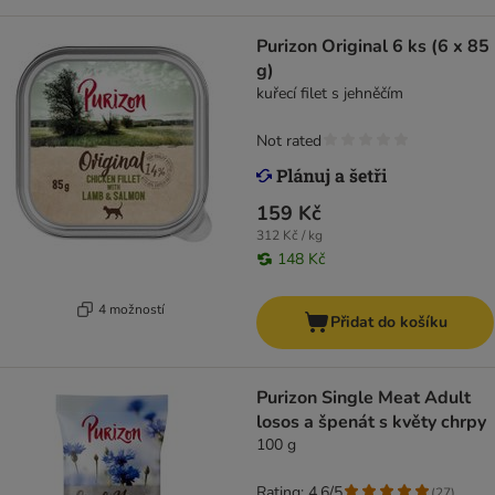
Purizon Original 6 ks (6 x 85
g)
kuřecí filet s jehněčím
Not rated
159 Kč
312 Kč / kg
148 Kč
4 možností
Přidat do košíku
Purizon Single Meat Adult
losos a špenát s květy chrpy
100 g
Rating: 4.6/5
(
27
)