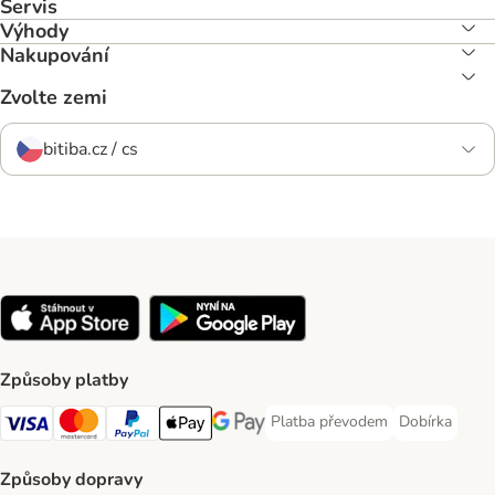
Servis
Výhody
Nakupování
Zvolte zemi
bitiba.cz / cs
Způsoby platby
Platba převodem
Dobírka
Platba převodem Payment Meth
Dobírka Paym
Visa Payment Method
mastercard Payment Method
PayPal Payment Method
Apple pay Payment Method
Google Pay Payment Method
Způsoby dopravy