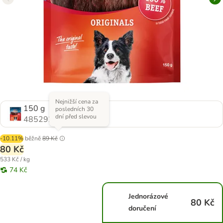
Nejnižší cena za
150 g
posledních 30
dní před slevou
485292.4
-10.11%
běžně
89 Kč
80 Kč
533 Kč / kg
74 Kč
Jednorázové
80 Kč
doručení