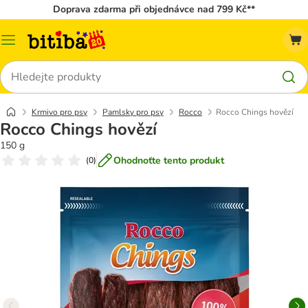
Doprava zdarma při objednávce nad 799 Kč**
Kategorie
Hledat
Krmivo pro psy
Pamlsky pro psy
Rocco
Rocco Chings hovězí
Rocco Chings hovězí
150 g
Ohodnoťte tento produkt
(
0
)