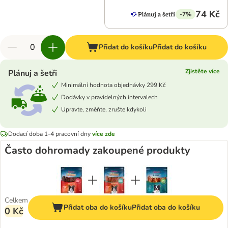
74 Kč
-7%
Přidat do košíku
Přidat do košíku
Zjistěte více
Plánuj a šetři
Minimální hodnota objednávky 299 Kč
Dodávky v pravidelných intervalech
Upravte, změňte, zrušte kdykoli
Dodací doba 1-4 pracovní dny
více zde
Často dohromady zakoupené produkty
Celkem
Přidat oba do košíku
Přidat oba do košíku
0 Kč