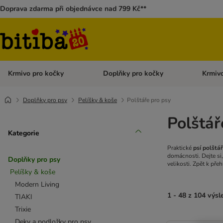
Doprava zdarma při objednávce nad 799 Kč**
Krmivo pro kočky
Doplňky pro kočky
Krmivo
Otevřít menu: Krmivo pro kočky
Otevřít 
Doplňky pro psy
Pelíšky & koše
Polštáře pro psy
Polštář
Kategorie
Praktické
psí polštá
domácnosti. Dejte si
Doplňky pro psy
velikosti. Zpět k pře
Pelíšky & koše
Modern Living
1 - 48 z 104 výs
TIAKI
Trixie
Deky a podložky pro psy