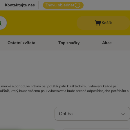
Kontaktujte nás
Znovu objednat
Košík
Ostatní zvířata
Top značky
Akce
pro psy
Otevřít menu: + VET Dieta
Otevřít menu: Ostatní zvířata
Otevřít menu: Top
o měkké a pohodlné. Pěkný psí polštář patří k základnímu vybavení každé psí
 polštář, který bude Vašemu psu vyhovovat a bude přesně odpovídat jeho potřebám a
Obliba