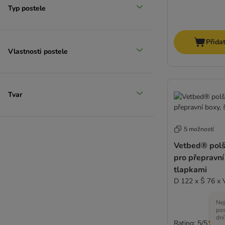
Typ postele
Přida
Vlastnosti postele
Tvar
5 možností
Vetbed® polš
pro přepravní
tlapkami
D 122 x Š 76 x 
Nej
pos
dní
Rating: 5/5