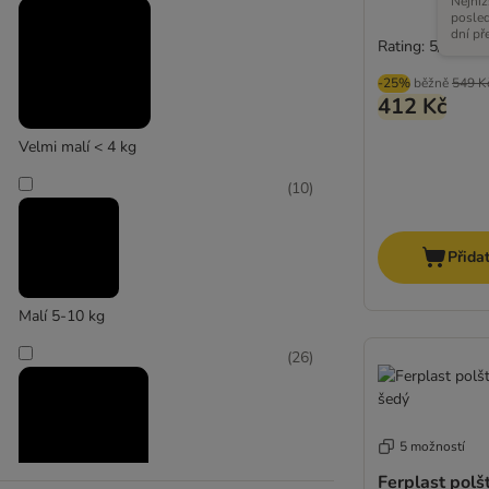
Nejniž
posle
dní př
Rating: 5/5
-25%
běžně
549 K
Kerbl Pet
412 Kč
(
7
)
Velmi malí < 4 kg
(
10
)
Přida
Modern Living
Malí 5-10 kg
(
26
)
5 možností
Ferplast polš