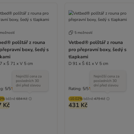
 možností
5 možností
bed® polštář z rouna
Vetbed® polštář z rouna
přepravní boxy, šedý s
pro přepravní boxy, šedý s
pkami
tlapkami
7 x Š 71 x V 5 cm
D 91 x Š 61 x V 5 cm
Nejnižší cena za
Nejnižší cena za
posledních 30
posledních 30
dní před slevou
dní před slevou
g: 5/5
Rating: 5/5
(
1
)
(
1
)
99%
běžně
684 Kč
-10.02%
běžně
479 Kč
7 Kč
431 Kč