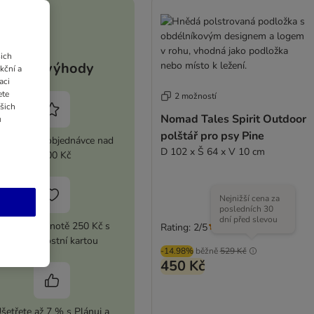
ich
Vaše výhody
kční a
aci
ete
2 možností
ašich
Nomad Tales Spirit Outdoor
u
polštář pro psy Pine
 sleva při objednávce nad
D 102 x Š 64 x V 10 cm
2 100 Kč
Nejnižší cena za
posledních 30
dní před slevou
upón v hodnotě 250 Kč s
Rating: 2/5
(
1
)
vaší Věrnostní kartou
-14.98%
běžně
529 Kč
450 Kč
šetřete až 7 % s Plánuj a