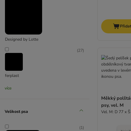
Přida
Designed by Lotte
(
27
)
ferplast
(
3
)
více
Měkký polštář
psy, vel. M
Velikost psa
Vel. M: D 77 x 
Flamingo
(
3
)
(
1
)