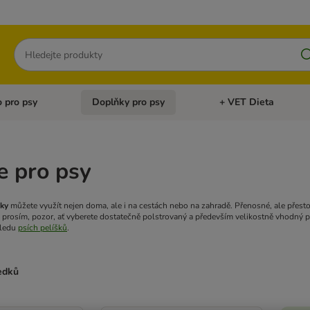
Hledat
 pro psy
Doplňky pro psy
+ VET Dieta
menu: Doplňky pro kočky
Otevřít menu: Krmivo pro psy
Otevřít menu: Doplňky 
e pro psy
řky
můžete využít nejen doma, ale i na cestách nebo na zahradě. Přenosné, ale přest
, prosím, pozor, ať vyberete dostatečně polstrovaný a především velikostně vhodný
hledu
psích pelíšků
.
ledků