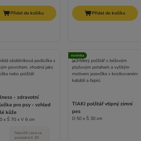
Přidat do košíku
Přidat do košíku
novinka
ness - zdravotní
TIAKI polštář vtipný zimní
ožka pro psy - vzhled
pes
lé kůže
D 50 x Š 30 cm
0 x Š 70 x V 6 cm
Nejnižší cena za
posledních 30