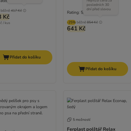
rated
Nejnižší cena za
posledních 30
dní před slevou
běžně
417 Kč
Rating: 5/5
(
1
)
3 Kč
-25%
běžně
854 Kč
č / kus
641 Kč
Přidat do košíku
Přidat do košíku
5 možností
Ferplast polštář Relax