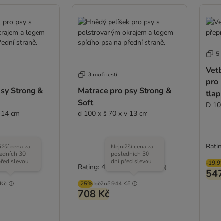
5
Vet
3 možností
pro 
psy Strong &
Matrace pro psy Strong &
tla
Soft
D 10
v 14 cm
d 100 x š 70 x v 13 cm
Ratin
ižší cena za
Nejnižší cena za
edních 30
posledních 30
před slevou
dní před slevou
-19.
Rating: 4.2/5
(
15
)
(
15
)
54
 Kč
-25%
běžně
944 Kč
708 Kč