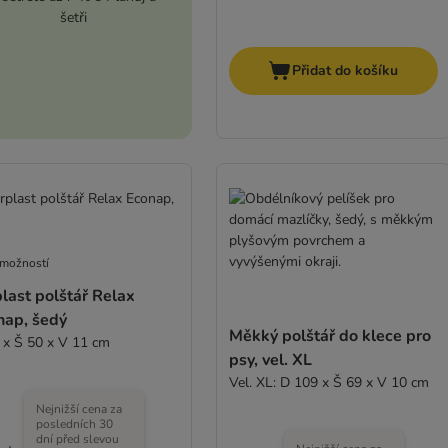
šetři
Přidat do košíku
 možností
last polštář Relax
nap, šedý
Měkký polštář do klece pro
 x Š 50 x V 11 cm
psy, vel. XL
Vel. XL: D 109 x Š 69 x V 10 cm
Nejnižší cena za
posledních 30
dní před slevou