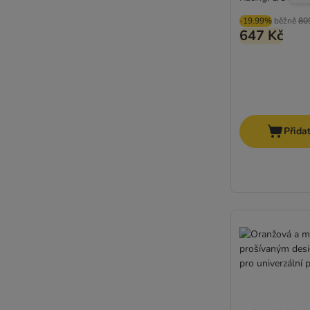
-19.99%
běžně
80
647 Kč
Přida