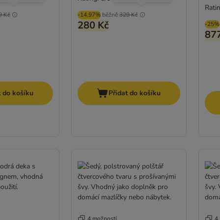
Ratin
9 Kč
-14.97%
běžně
329 Kč
280 Kč
-25%
87
t do košíku
Přidat do košíku
4 možností
4