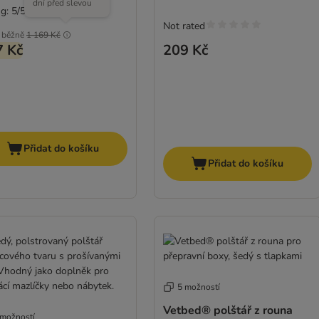
dní před slevou
g: 5/5
(
1
)
Not rated
běžně
1 169 Kč
7 Kč
209 Kč
Přidat do košíku
Přidat do košíku
5 možností
Vetbed® polštář z rouna
 možností