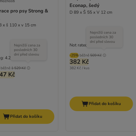
 možností
Econap, šedý
race pro psy Strong &
D 89 x Š 55 x V 12 cm
8 x š 110 x v 15 cm
Nejnižší cena za
posledních 30
dní před slevou
Not rated
Nejnižší cena za
posledních 30
dní před slevou
-25%
běžně
509 Kč
g: 4.2/5
(
15
)
382 Kč
běžně
1 529 Kč
382 Kč / kus
47 Kč
Přidat do košíku
Přidat do košíku