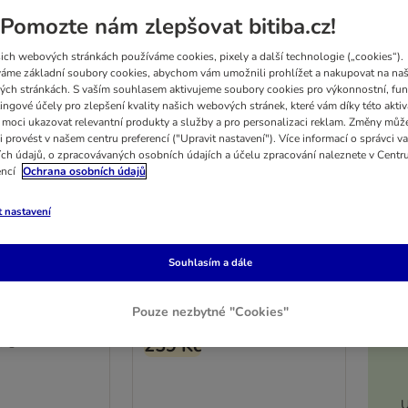
Pomozte nám zlepšovat bitiba.cz!
ich webových stránkách používáme cookies, pixely a další technologie („cookies“).
áme základní soubory cookies, abychom vám umožnili prohlížet a nakupovat na naš
ch stránkách. S vaším souhlasem aktivujeme soubory cookies pro výkonnostní, fun
ingové účely pro zlepšení kvality našich webových stránek, které vám díky této aktiv
moci ukazovat relevantní produkty a služby a pro personalizaci reklam. Změny můž
2 možností
i provést v našem centru preferencí ("Upravit nastavení"). Více informací o správci v
Nomad Tales Spirit Outdoor
ch údajů, o zpracovávaných osobních údajích a účelu zpracování naleznete v Centr
 do klece pro
encí
Ochrana osobních údajů
polštář pro psy Pine
5%
D 74 x Š 46 x V 7 cm
t nastavení
 56 x V 10 cm
Nejnižší cena za
Souhlasím a dále
posledních 30
ší cena za
dní před slevou
dních 30
K
Rating: 2/5
(
1
)
ed slevou
Pouze nezbytné "Cookies"
(
1
)
-4.96%
běžně
272 Kč
259 Kč
č
U