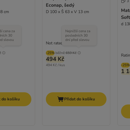
3
Econap, šedý
Mat
 8 cm
D 100 x Š 63 x V 13 cm
Soft
d 13
ší cena za
Nejnižší cena za
dních 30
posledních 30
ed slevou
dní před slevou
Not rated
č
-25%
běžně
659 Kč
Ratin
494 Kč
494 Kč / kus
-25%
1 1
t do košíku
Přidat do košíku