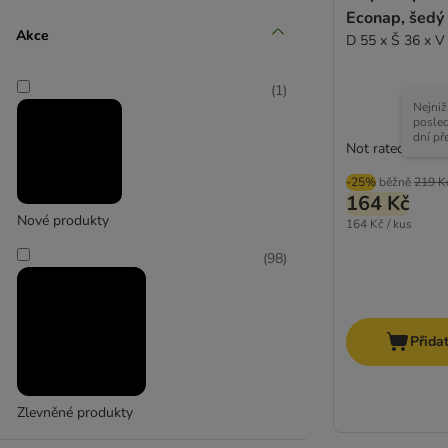
Econap, šedý
Střední 11-25 kg
Akce
D 55 x Š 36 x V
(
19
)
(
1
)
Nejniž
posle
dní př
Not rated
-25%
běžně
219 K
Velcí 26-45 kg
164 Kč
Nové produkty
164 Kč / kus
(
5
)
(
98
)
Přida
Extra velcí > 45 kg
Zlevněné produkty