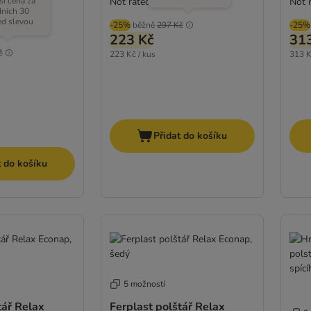
ší cena za
Not rated
Not 
dních 30
ed slevou
-25%
běžně
297 Kč
-25%
(
1
)
223 Kč
31
č
223 Kč / kus
313 K
Přidat do košíku
t do košíku
5 možností
tář Relax
Ferplast polštář Relax