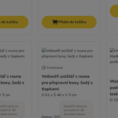
t do košíku
Přidat do košíku
5 možností
tář z rouna
Vetbed® polštář z rouna
Well
 boxy, šedý s
pro přepravní boxy, šedý s
podl
tlapkami
lesk
V 5 cm
D 61 x Š 46 x V 5 cm
D 10
nižší cena za
Nejnižší cena za
ledních 30
posledních 30
 před slevou
dní před slevou
Rating: 5/5
(
1
)
(
1
)