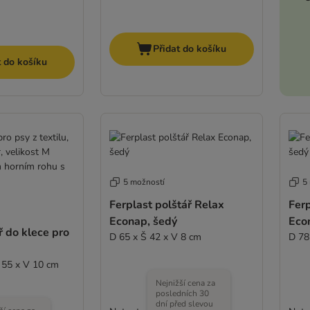
Přidat do košíku
t do košíku
5 možností
5
Ferplast polštář Relax
Ferp
Econap, šedý
Eco
 do klece pro
D 65 x Š 42 x V 8 cm
D 78
Š 55 x V 10 cm
Nejnižší cena za
posledních 30
dní před slevou