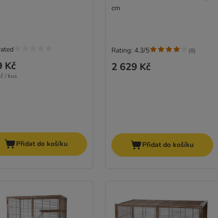
cm
rated
Rating: 4.3/5
(
8
)
9 Kč
2 629 Kč
č / kus
Přidat do košíku
Přidat do košíku