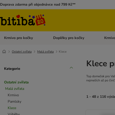
Doprava zdarma při objednávce nad 799 Kč**
Krmivo pro kočky
Doplňky pro kočky
Krmivo
Otevřít menu: Krmivo pro kočky
Otevřít 
Ostatní zvířata
Malá zvířata
Klece
Klece p
Kategorie
Top domeček pro Vaše
nejmeších až po činči
Ostatní zvířata
Malá zvířata
Krmivo
1 - 48 z 116 výs
Pamlsky
Klece
Výběhy