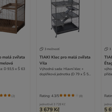
3 možností
3
o malá zvířata
TIAKI Klec pro malá zvířata
TIAK
amelová
Vila
Éta
a: D 93,5 x Š 63
Výhodná sada: Hlavní klec +
výho
doplňková jednotka (D 79 x Š 52
příd
x V 142 cm)
x V 
Rating: 4.3/5
Ratin
(
2
)
(
8
)
jednotlivě
3 728 Kč
jedno
3 679 Kč
5 6