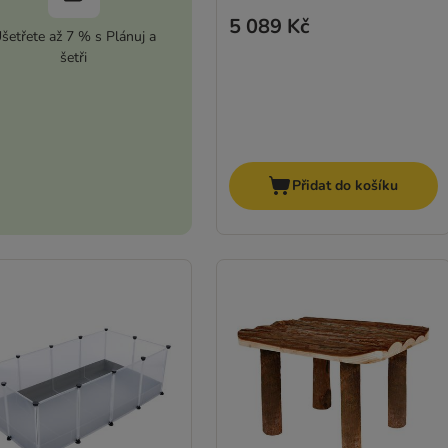
5 089 Kč
šetřete až 7 % s Plánuj a
šetři
Přidat do košíku