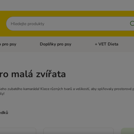
Hledat
 pro psy
Doplňky pro psy
+ VET Dieta
menu: Doplňky pro kočky
Otevřít menu: Krmivo pro psy
Otevřít menu: Doplňky 
ro malá zvířata
ho zubatého kamaráda! Klece různých tvarů a velikostí, aby splňovaly prostorové 
ly!
ledků