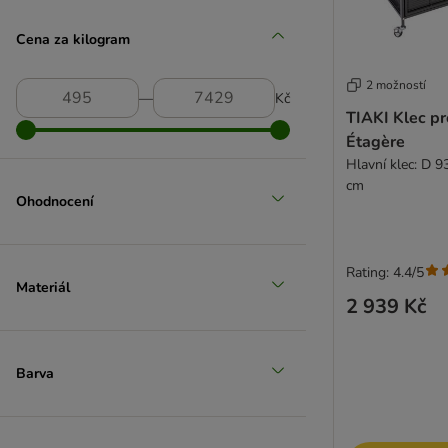
Cena za kilogram
Lionto
2 možností
―
Kč
TIAKI Klec pr
Étagère
Hlavní klec: D 9
cm
Ohodnocení
Rating: 4.4/5
Materiál
2 939 Kč
Barva