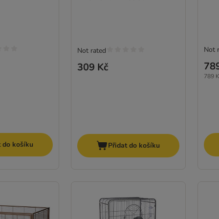
Not 
Not rated
78
309 Kč
789 K
t do košíku
Přidat do košíku