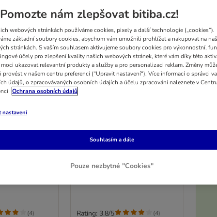
Pomozte nám zlepšovat bitiba.cz!
ich webových stránkách používáme cookies, pixely a další technologie („cookies“).
áme základní soubory cookies, abychom vám umožnili prohlížet a nakupovat na naš
ch stránkách. S vaším souhlasem aktivujeme soubory cookies pro výkonnostní, fun
ingové účely pro zlepšení kvality našich webových stránek, které vám díky této aktiv
moci ukazovat relevantní produkty a služby a pro personalizaci reklam. Změny můž
i provést v našem centru preferencí ("Upravit nastavení"). Více informací o správci v
ch údajů, o zpracovávaných osobních údajích a účelu zpracování naleznete v Centr
encí
Ochrana osobních údajů
t nastavení
5%
2 možností
ro křečky, bílý
TIAKI výběh pro křečky, bílý
Souhlasím a dále
 62 cm
D 79 x Š 44 x V 60 cm
Pouze nezbytné "Cookies"
K
Rating: 3.8/5
(
4
)
(
4
)