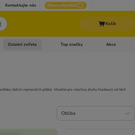
Kontaktujte nás
Znovu objednat
Košík
Ostatní zvířata
Top značky
Akce
pro psy
Otevřít menu: + VET Dieta
Otevřít menu: Ostatní zvířata
Otevřít menu: Top
potřeby Vašich nejmenších přátel. Vhodné pro všechny druhy hlodavců od těch
Obliba