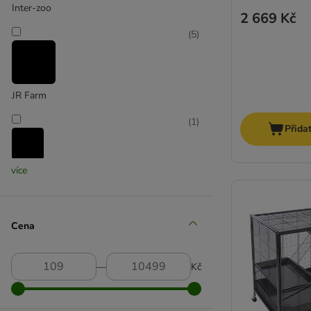
Inter-zoo
2 669 Kč
(
5
)
JR Farm
(
1
)
Přida
více
Kerbl
(
4
)
Cena
Kerbl Pet
―
Kč
(
5
)