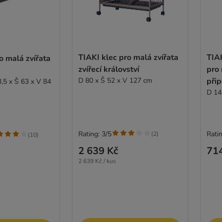
TIAKI klec pro malá zvířata
TIA
o malá zvířata
zvířecí království
pro 
D 80 x Š 52 x V 127 cm
při
3,5 x Š 63 x V 84
D 14
Rating: 3/5
Ratin
(
2
)
(
10
)
2 639 Kč
71
2 639 Kč / kus