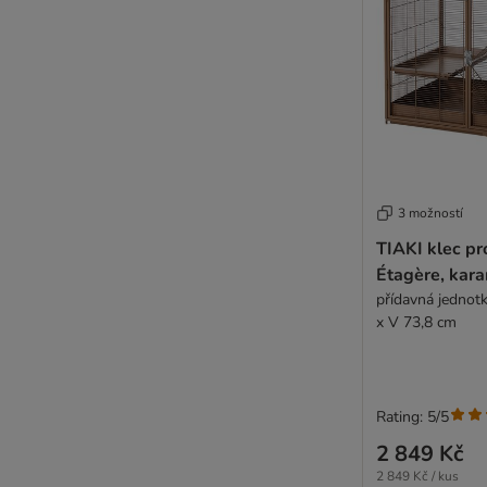
3 možností
TIAKI klec pr
Étagère, kar
přídavná jednotk
x V 73,8 cm
Rating: 5/5
2 849 Kč
2 849 Kč / kus