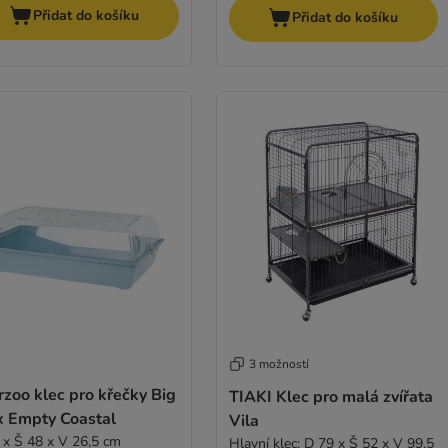
Přidat do košíku
Přidat do košíku
3 možností
rzoo klec pro křečky Big
TIAKI Klec pro malá zvířata
x Empty Coastal
Vila
 x Š 48 x V 26,5 cm
Hlavní klec: D 79 x Š 52 x V 99,5