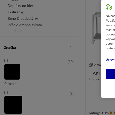
Doplňky do klecí
Králíkárny
Na naš
Seno & podestýlky
Použív
Péče o drobná zvířata
webový
market
Hračky & přepravky
budou 
kdykol
osobní
Značka
prefer
Upravi
(
19
)
2 možností
TIAKI výběh p
D 96 x Š 47 x V
ferplast
(
3
)
Rating: 3.8/5