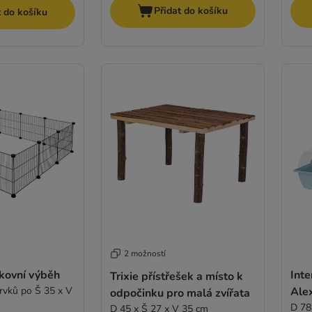
Přidat do košíku
t do košíku
2 možností
kovní výběh
Inte
Trixie přístřešek a místo k
rvků po Š 35 x V
Ale
odpočinku pro malá zvířata
D 78
D 45 x Š 27 x V 35 cm