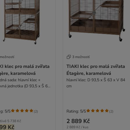
 možností
3 možností
I klec pro malá zvířata
TIAKI klec pro malá zvířata
gère, karamelová
Étagère, karamelová
dná sada: hlavní klec +
hlavní klec: D 93,5 x Š 63 x V 84
avná jednotka (D 93,5 x Š 63
cm
157,8 cm)
g: 5/5
Rating: 5/5
(
2
)
(
2
)
2 889 Kč
tlivě
5 738 Kč
99 Kč
2 889 Kč / kus