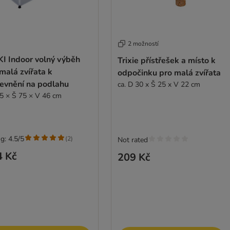
2 možností
KI Indoor volný výběh
Trixie přístřešek a místo k
malá zvířata k
odpočinku pro malá zvířata
pevnění na podlahu
ca. D 30 x Š 25 x V 22 cm
5 × Š 75 × V 46 cm
g: 4.5/5
(
2
)
Not rated
4 Kč
209 Kč