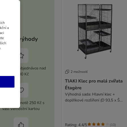
ich
kční a
aci
Vaše výhody
ete
ašich
u
 sleva při objednávce nad
2 možností
2 100 Kč
TIAKI Klec pro malá zvířata
Étagère
Výhodná sada: Hlavní klec +
doplňkové rozšíření (D 93,5 x Š
upón v hodnotě 250 Kč s
63 x V 157,8 cm)
vaší Věrnostní kartou
Rating: 4.4/5
(
10
)