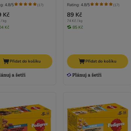
g: 4.8/5
Rating: 4.8/5
(
17
)
(
17
)
9 Kč
89 Kč
 / kg
74 Kč / kg
04 Kč
85 Kč
Přidat do košíku
Přidat do košíku