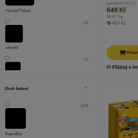
jednotlivě
712 Kč
Dog´s Love
649 Kč
Hovězí/Telecí
Dolina Noteci
68 Kč / kg
(
2
)
Encore
617 Kč
Eukanuba Dog Lifecare
Exclusion Diet
Fleischeslust
Jehněčí
Přida
Forza10
(
1
)
GranataPet
GRAU
Greenwoods
Králičí
Happy Dog
Druh balení
Herrmanns
(
4
)
Hill's
(
29
)
Hill's Prescription Diet Canine
James Wellbeloved
Kuřecí
Josera
JosiDog
Kapsička