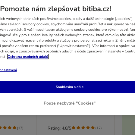
Pomozte nám zlepšovat bitiba.cz!
ich webových stránkách používáme cookies, pixely a další technologie („cookies“).
áme základní soubory cookies, abychom vám umožnili prohlížet a nakupovat na naš
ch stránkách. S vaším souhlasem aktivujeme soubory cookies pro výkonnostní, fun
ingové účely pro zlepšení kvality našich webových stránek, které vám díky této aktiv
moci ukazovat relevantní produkty a služby a pro personalizaci reklam. Změny můž
i provést v našem centru preferencí ("Upravit nastavení"). Více informací o správci v
ch údajů, o zpracovávaných osobních údajích a účelu zpracování naleznete v Centr
encí
Ochrana osobních údajů
t nastavení
12 možností
5%
tvé kapsičky v
Pedigree čerstvé kapsičky v
Souhlasím a dále
multibalení
smíšený výběr v
výhodné balení: výběr v želé (4
ty) 96 x 100 g
varianty) 96 x 100 g
Pouze nezbytné "Cookies"
K
Rating: 4.8/5
(
17
)
(
17
)