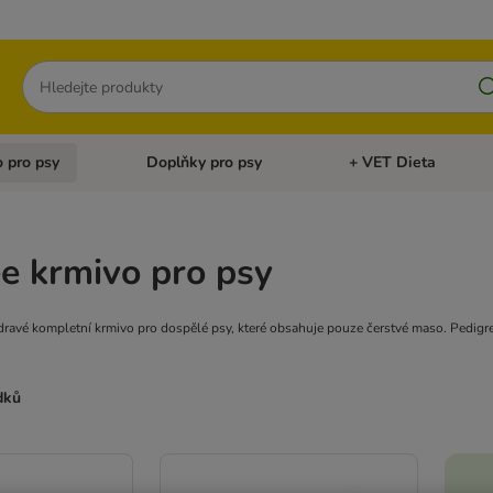
Hledat
 pro psy
Doplňky pro psy
+ VET Dieta
menu: Doplňky pro kočky
Otevřít menu: Krmivo pro psy
Otevřít menu: Doplňky 
e krmivo pro psy
dravé kompletní krmivo pro dospělé psy, které obsahuje pouze čerstvé maso. Pedigre
dků