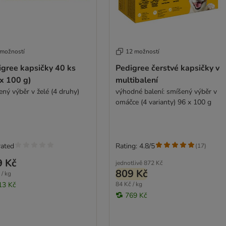
 možností
12 možností
igree kapsičky 40 ks
Pedigree čerstvé kapsičky v
x 100 g)
multibalení
ený výběr v želé (4 druhy)
výhodné balení: smíšený výběr v
omáčce (4 varianty) 96 x 100 g
rated
Rating: 4.8/5
(
17
)
9 Kč
jednotlivě
872 Kč
809 Kč
 / kg
13 Kč
84 Kč / kg
769 Kč