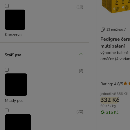
Lily's Kitchen
(
10
)
Lukullus
MAC's
Magnusson
Mjamjam
12 možností
Konzerva
Natural Trainer
Pedigree čers
Nature's Variety
multibalení
Pedigree
výhodné balení: 
Stáří psa
Pure Nature
omáčce (4 varian
PURINA ONE
(
6
)
Purbello
Purizon
Rating: 4.8/5
Rafi
jednotlivě
356 Kč
Rinti
332 Kč
Mladý pes
Rinti Canine speciální dieta
69 Kč / kg
Rocco
(
20
)
315 Kč
Rosie's Farm
Royal Canin