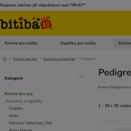
Doprava zdarma při objednávce nad 799 Kč**
Krmivo pro kočky
Doplňky pro kočky
Krmivo
Otevřít menu: Krmivo pro kočky
Otevřít 
Krmivo pro psy
Konzervy a kapsičky
Pedigree
Pedigre
Kategorie
Krmivo Pedigree je z
Krmivo pro psy
Konzervy a kapsičky
1 - 39 z 39 výsle
Smølke
4vets
Advance Veterinary Diet
Almo Nature