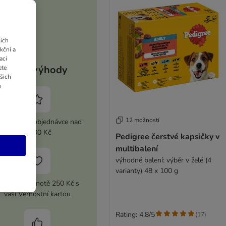
ich
kční a
aci
Vaše výhody
ete
ašich
u
12 možností
 sleva při objednávce nad
2 100 Kč
Pedigree čerstvé kapsičky v
multibalení
výhodné balení: výběr v želé (4
varianty) 48 x 100 g
upón v hodnotě 250 Kč s
vaší Věrnostní kartou
Rating: 4.8/5
(
17
)