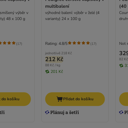
multibalení
(40 
smíšený výběr v
výhodné balení: výběr v želé (4
Coun
ty) 48 x 100 g
varianty) 24 x 100 g
druh
Rating: 4.8/5
Not 
(
17
)
(
17
)
32
jednotlivě
218 Kč
212 Kč
82 Kč
88 Kč / kg
3
201 Kč
t do košíku
Přidat do košíku