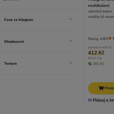
multibalení
výhodné balení: 
omáčce (4 varian
Cena za kilogram
Rating: 4.8/5
Ohodnocení
jednotlivě
436 Kč
412 Kč
86 Kč / kg
Textura
391 Kč
Přida