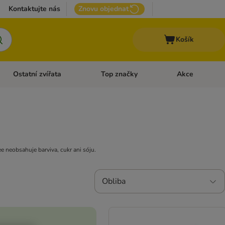
Kontaktujte nás
Znovu objednat
Košík
Ostatní zvířata
Top značky
Akce
pro psy
Otevřít menu: + VET Dieta
Otevřít menu: Ostatní zvířata
Otevřít menu: Top
e neobsahuje barviva, cukr ani sóju.
Obliba