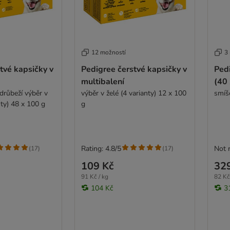
12 možností
3
tvé kapsičky v
Pedigree čerstvé kapsičky v
Ped
multibalení
(40 
drůbeží výběr v
výběr v želé (4 varianty) 12 x 100
smíš
ty) 48 x 100 g
g
Rating: 4.8/5
Not 
(
17
)
(
17
)
109 Kč
32
91 Kč / kg
82 Kč
104 Kč
3