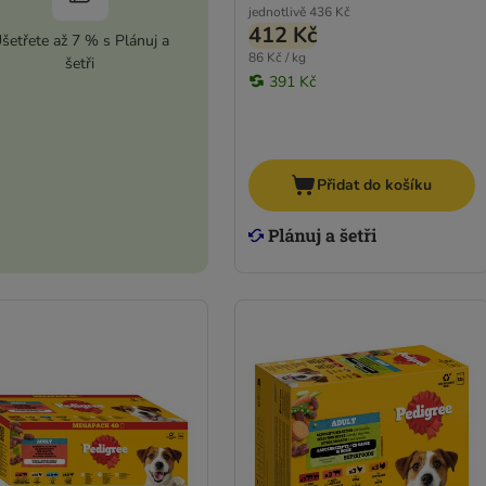
jednotlivě
436 Kč
412 Kč
šetřete až 7 % s Plánuj a
86 Kč / kg
šetři
391 Kč
Přidat do košíku