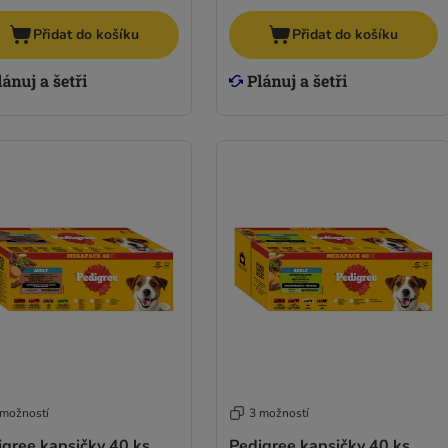
Přidat do košíku
Přidat do košíku
 možností
3 možností
igree kapsičky 40 ks
Pedigree kapsičky 40 ks