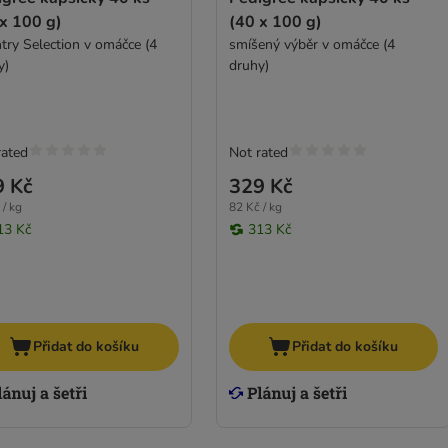
x 100 g)
(40 x 100 g)
try Selection v omáčce (4
smíšený výběr v omáčce (4
y)
druhy)
rated
Not rated
9 Kč
329 Kč
 / kg
82 Kč / kg
13 Kč
313 Kč
Přidat do košíku
Přidat do košíku