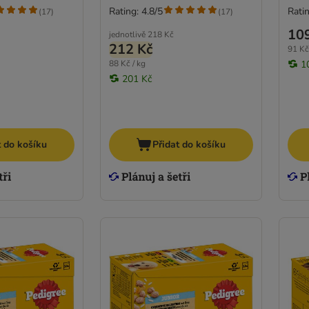
Rating: 4.8/5
Ratin
(
17
)
(
17
)
10
jednotlivě
218 Kč
212 Kč
91 Kč
88 Kč / kg
1
201 Kč
t do košíku
Přidat do košíku