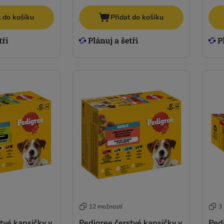
t do košíku
Přidat do košíku
12 možností
3
tvé kapsičky v
Pedigree čerstvé kapsičky v
Ped