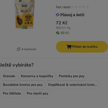
Not rated
72 Kč
800 Kč / kg
68 Kč
Přidat do košíku
4 možností
Ještě vybíráte?
Granule
Konzervy a kapsičky
Pamlsky pro psy
Bezobilné krmivo pro psy
Doplňkové & veterinární krmivo
Pro štěňata
Pro starší psy