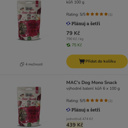
kůň 100 g
Rating: 5/5
(
1
)
79 Kč
790 Kč / kg
75 Kč
Přidat do košíku
4 možností
MAC's Dog Mono Snack
výhodné balení: kůň 6 x 100 g
Rating: 5/5
(
1
)
jednotlivě
474 Kč
439 Kč