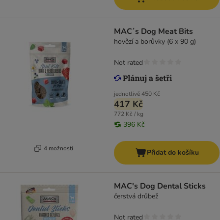
MAC´s Dog Meat Bits
hovězí a borůvky (6 x 90 g)
Not rated
jednotlivě
450 Kč
417 Kč
772 Kč / kg
396 Kč
4 možností
Přidat do košíku
MAC's Dog Dental Sticks
čerstvá drůbež
Not rated