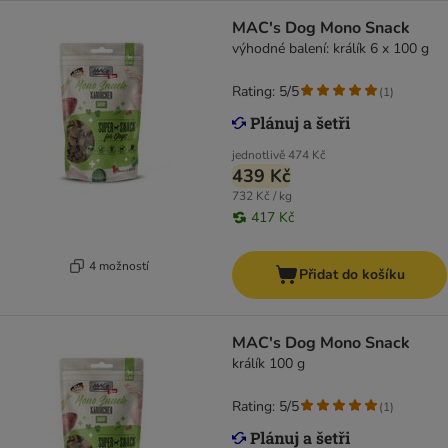
MAC's Dog Mono Snack
výhodné balení: králík 6 x 100 g
Rating: 5/5
(
1
)
jednotlivě
474 Kč
439 Kč
732 Kč / kg
417 Kč
4 možností
Přidat do košíku
MAC's Dog Mono Snack
králík 100 g
Rating: 5/5
(
1
)