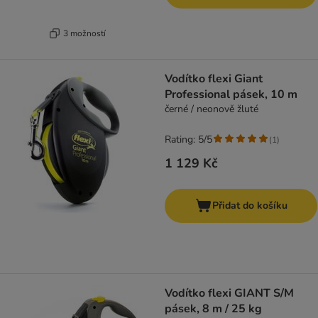
3 možností
Vodítko flexi Giant
Professional pásek, 10 m
černé / neonově žluté
Rating: 5/5
(
1
)
1 129 Kč
Přidat do košíku
Vodítko flexi GIANT S/M
pásek, 8 m / 25 kg