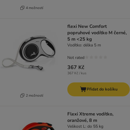
4 možností
flexi New Comfort
popruhové vodítko M černé,
5 m <25 kg
Vodítko: délka 5 m
Not rated
367 Kč
367 Kč / kus
Přidat do košíku
2 možností
Flexi Xtreme vodítko,
oranžové, 8 m
Velikost L: do 55 kg