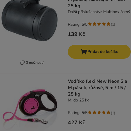
25 kg
Další příslušenství: Multibox černý
Rating: 5/5
(
1
)
139 Kč
Přidat do košíku
3 možností
Vodítko flexi New Neon S a
M pásek, růžové, 5 m / 15 /
25 kg
M: do 25 kg
Rating: 5/5
(
1
)
427 Kč