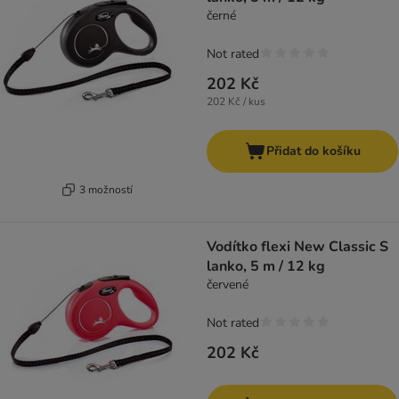
černé
Not rated
202 Kč
202 Kč / kus
Přidat do košíku
3 možností
Vodítko flexi New Classic S
lanko, 5 m / 12 kg
červené
Not rated
202 Kč