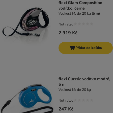
flexi Glam Composition
vodítko, černé
Velikost M: do 20 kg (5 m)
Not rated
2 919 Kč
Přidat do košíku
flexi Classic vodítko modré,
5 m
Velikost M: do 20 kg
Not rated
247 Kč