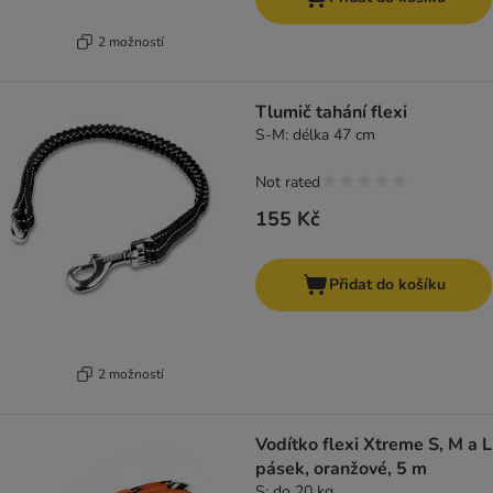
2 možností
Tlumič tahání flexi
S-M: délka 47 cm
Not rated
155 Kč
Přidat do košíku
2 možností
Vodítko flexi Xtreme S, M a L
pásek, oranžové, 5 m
S: do 20 kg