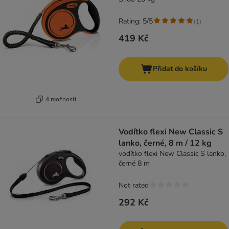
Rating: 5/5
(
1
)
419 Kč
Přidat do košíku
4 možností
Vodítko flexi New Classic S
lanko, černé, 8 m / 12 kg
vodítko flexi New Classic S lanko,
černé 8 m
Not rated
292 Kč