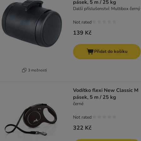
pásek, 5 m / 25 kg
Další příslušenství: Multibox černý
Not rated
139 Kč
Přidat do košíku
3 možností
Vodítko flexi New Classic M
pásek, 5 m / 25 kg
černé
Not rated
322 Kč