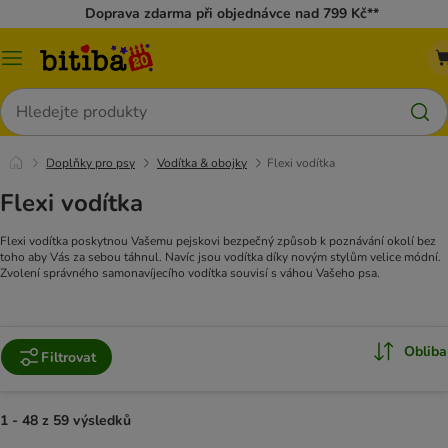
Doprava zdarma při objednávce nad 799 Kč**
Kategorie
Hledat
Doplňky pro psy
Vodítka & obojky
Flexi vodítka
Flexi vodítka
Flexi vodítka poskytnou Vašemu pejskovi bezpečný způsob k poznávání okolí bez
toho aby Vás za sebou táhnul. Navíc jsou vodítka díky novým stylům velice módní.
Zvolení správného samonavíjecího vodítka souvisí s váhou Vašeho psa.
Obliba
Filtrovat
1 - 48 z 59 výsledků