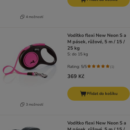
4 možností
Vodítko flexi New Neon S a
M pásek, růžové, 5 m / 15 /
25 kg
S: do 15 kg
Rating: 5/5
(
1
)
369 Kč
Přidat do košíku
3 možností
Vodítko flexi New Neon S a
M pásek, růžové, 5 m / 15 /