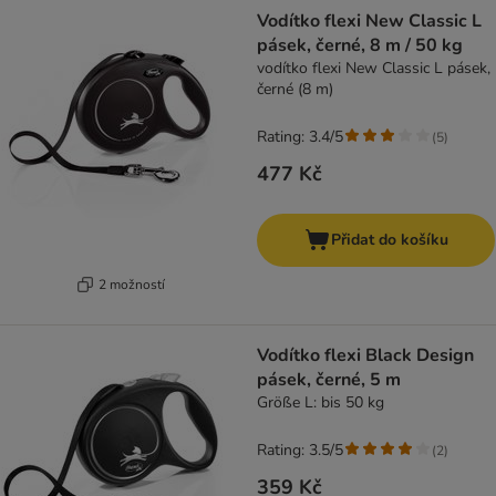
Vodítko flexi New Classic L
pásek, černé, 8 m / 50 kg
vodítko flexi New Classic L pásek,
černé (8 m)
Rating: 3.4/5
(
5
)
477 Kč
Přidat do košíku
2 možností
Vodítko flexi Black Design
pásek, černé, 5 m
Größe L: bis 50 kg
Rating: 3.5/5
(
2
)
359 Kč