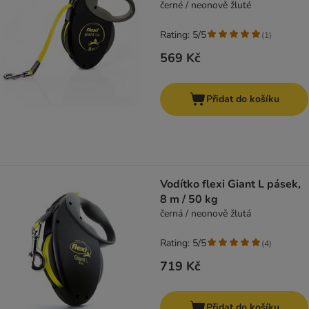
černé / neonově žluté
Rating: 5/5
(
1
)
569 Kč
Přidat do košíku
Vodítko flexi Giant L pásek,
8 m / 50 kg
černá / neonově žlutá
Rating: 5/5
(
4
)
719 Kč
Přidat do košíku