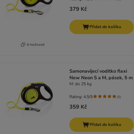
379 Kč
Přidat do košíku
4 možností
Samonavíjecí vodítko flexi
New Neon S a M, pásek, 5 m
M: do 25 kg
Rating: 4.5/5
(
8
)
359 Kč
Přidat do košíku