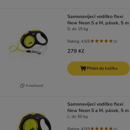
Samonavíjecí vodítko flexi
New Neon S a M, pásek, 5 m
S: do 15 kg
Rating: 4.5/5
(
8
)
279 Kč
Přidat do košíku
4 možností
Samonavíjecí vodítko flexi
New Neon S a M, pásek, 5 m
L: do 50 kg
Rating: 4.5/5
(
8
)