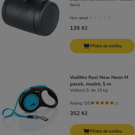
černý
Not rated
139 Kč
Přidat do košíku
Vodítko flexi New Neon M
pásek, modré, 5 m
Velikost S: do 15 kg
Rating: 5/5
(
1
)
352 Kč
Přidat do košíku