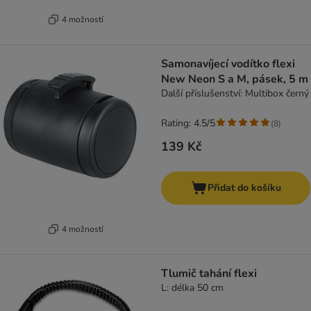
4 možností
Samonavíjecí vodítko flexi
New Neon S a M, pásek, 5 m
Další příslušenství: Multibox černý
Rating: 4.5/5
(
8
)
139 Kč
Přidat do košíku
4 možností
Tlumič tahání flexi
L: délka 50 cm