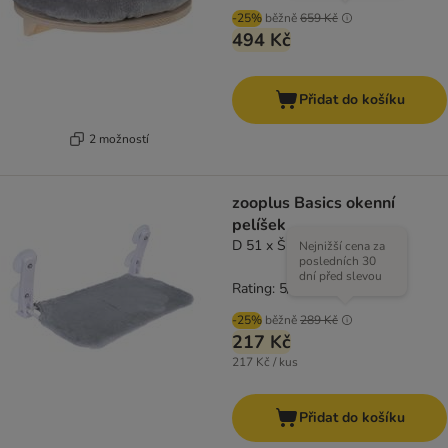
-25%
běžně
659 Kč
494 Kč
Přidat do košíku
2 možností
zooplus Basics okenní
pelíšek
D 51 x Š 31 cm
Nejnižší cena za
posledních 30
dní před slevou
Rating: 5/5
(
1
)
-25%
běžně
289 Kč
217 Kč
217 Kč / kus
Přidat do košíku