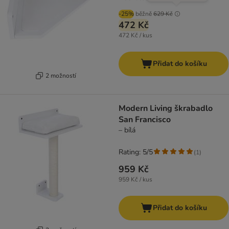
-25%
běžně
629 Kč
472 Kč
472 Kč / kus
Přidat do košíku
2 možností
Modern Living škrabadlo
San Francisco
– bílá
Rating: 5/5
(
1
)
959 Kč
959 Kč / kus
Přidat do košíku