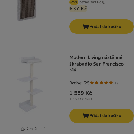
-25%
běžně
849 Kč
637 Kč
Přidat do košíku
Modern Living nástěnné
škrabadlo San Francisco
bílá
Rating: 5/5
(
1
)
1 559 Kč
1 559 Kč / kus
Přidat do košíku
2 možností