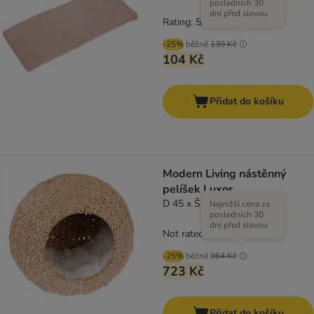
posledních 30
dní před slevou
Rating: 5/5
(
1
)
-25%
běžně
139 Kč
104 Kč
Přidat do košíku
Modern Living nástěnný
pelíšek Luxor
D 45 x Š 25 x V 45 cm
Nejnižší cena za
posledních 30
dní před slevou
Not rated
-25%
běžně
964 Kč
723 Kč
Přidat do košíku