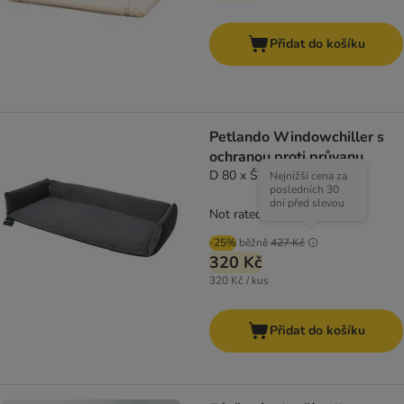
Přidat do košíku
Petlando Windowchiller s
ochranou proti průvanu
D 80 x Š 35 x V 4 cm
Nejnižší cena za
posledních 30
dní před slevou
Not rated
-25%
běžně
427 Kč
320 Kč
320 Kč / kus
Přidat do košíku