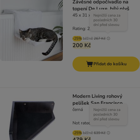
Závěsné odpočívadlo na
topení De Luxe, bílý plyš
45 x 31 x 24 cm
Nejnižší cena za
posledních 30
dní před slevou
Rating: 2.8/5
(
5
)
-25%
běžně
267 Kč
200 Kč
Přidat do košíku
Modern Living rohový
pelíšek San Francisco
černá
Nejnižší cena za
posledních 30
dní před slevou
Not rated
-25%
běžně
639 Kč
479 Kč