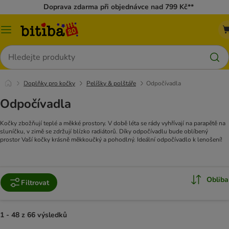
Doprava zdarma při objednávce nad 799 Kč**
Kategorie
Hledat
Doplňky pro kočky
Pelíšky & polštáře
Odpočívadla
Odpočívadla
Kočky zbožňují teplé a měkké prostory. V době léta se rády vyhřívají na parapětě na
sluníčku, v zimě se zdržují blízko radiátorů. Díky odpočívadlu bude oblíbený
prostor Vaší kočky krásně měkkoučký a pohodlný. Ideální odpočívadlo k lenošení!
Obliba
Filtrovat
1 - 48 z 66 výsledků