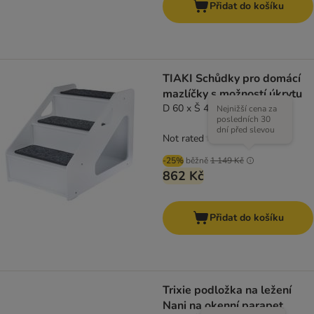
Přidat do košíku
TIAKI Schůdky pro domácí
mazlíčky s možností úkrytu
D 60 x Š 44 x V 45 cm
Nejnižší cena za
posledních 30
dní před slevou
Not rated
-25%
běžně
1 149 Kč
862 Kč
Přidat do košíku
Trixie podložka na ležení
Nani na okenní parapet