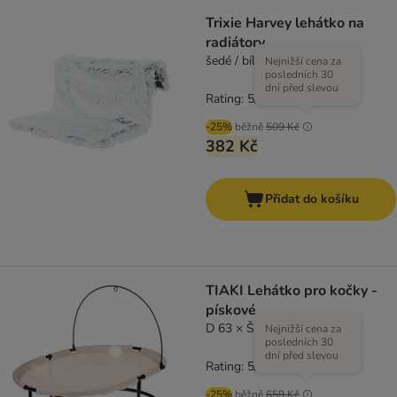
Trixie Harvey lehátko na
radiátory
šedé / bílé
Nejnižší cena za
posledních 30
dní před slevou
Rating: 5/5
(
1
)
-25%
běžně
509 Kč
382 Kč
Přidat do košíku
TIAKI Lehátko pro kočky -
pískové
D 63 × Š 46 × V 47 cm
Nejnižší cena za
posledních 30
dní před slevou
Rating: 5/5
(
1
)
-25%
běžně
659 Kč