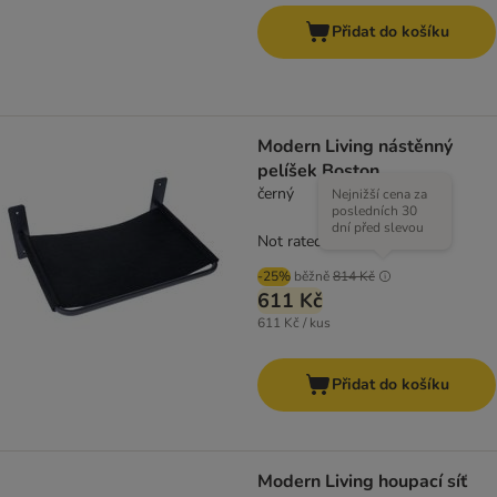
Přidat do košíku
Modern Living nástěnný
pelíšek Boston
černý
Nejnižší cena za
posledních 30
dní před slevou
Not rated
-25%
běžně
814 Kč
611 Kč
611 Kč / kus
Přidat do košíku
Modern Living houpací síť