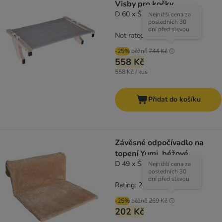
Visby pro kočky
D 60 x Š 38 x V 17 cm
Nejnižší cena za
posledních 30
dní před slevou
Not rated
-25%
běžně
744 Kč
558 Kč
558 Kč / kus
Přidat do košíku
Závěsné odpočívadlo na
topení Yumi, béžové
D 49 x Š 37 x V 24 cm
Nejnižší cena za
posledních 30
dní před slevou
Rating: 2.8/5
(
6
)
-25%
běžně
269 Kč
202 Kč