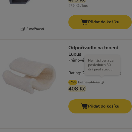
479 Kč / kus
Přidat do košíku
2 možností
Odpočívadlo na topení
Luxus
krémové
Nejnižší cena za
posledních 30
dní před slevou
Rating: 2.1/5
(
11
)
-25%
běžně
544 Kč
408 Kč
Přidat do košíku