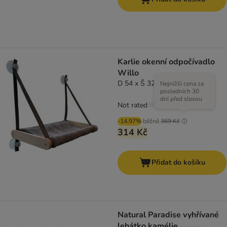
Karlie okenní odpočívadlo
Willo
D 54 x Š 32 x V 55 cm
Nejnižší cena za
posledních 30
dní před slevou
Not rated
-14.97%
běžně
369 Kč
314 Kč
Přidat do košíku
Natural Paradise vyhřívané
lehátko kamélie