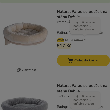
Natural Paradise pelíšek na
stěnu Dahlia
krémová, Ø 48 cm
Nejnižší cena za
posledních 30
dní před slevou
Rating: 4.4/5
(
112
)
-25%
běžně
689 Kč
517 Kč
Přidat do košíku
2 možností
Natural Paradise pelíšek na
stěnu Dahlia
světle šedá, Ø 48 cm
Nejnižší cena za
posledních 30
dní před slevou
Rating: 4.4/5
(
112
)