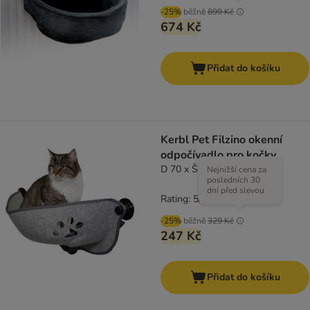
-25%
běžně
899 Kč
674 Kč
Přidat do košíku
Kerbl Pet Filzino okenní
odpočívadlo pro kočky
D 70 x Š 26 x V 26 cm
Nejnižší cena za
posledních 30
dní před slevou
Rating: 5/5
(
1
)
-25%
běžně
329 Kč
247 Kč
Přidat do košíku