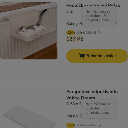
Podložka na topení Relax
bílá
Nejnižší cena za
posledních 30
dní před slevou
Rating: 4.1/5
(
10
)
-25%
běžně
169 Kč
127 Kč
Přidat do košíku
Parapetové odpočívadlo
White Dream
D 60 x Š 26 x V 2 cm
Nejnižší cena za
posledních 30
dní před slevou
Rating: 5/5
(
3
)
-25%
běžně
139 Kč