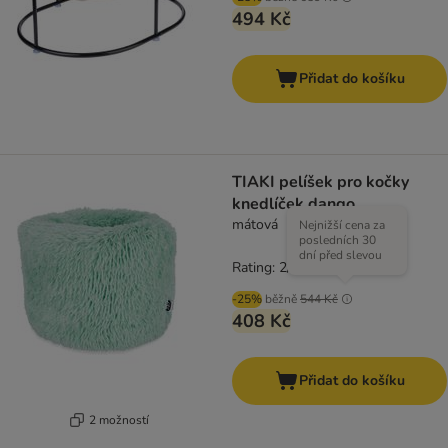
494 Kč
Přidat do košíku
TIAKI pelíšek pro kočky
knedlíček dango
mátová
Nejnižší cena za
posledních 30
dní před slevou
Rating: 2/5
(
2
)
-25%
běžně
544 Kč
408 Kč
Přidat do košíku
2 možností