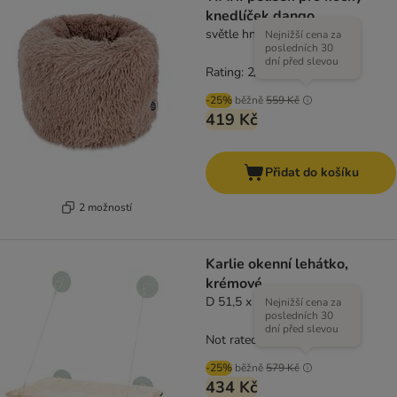
knedlíček dango
světle hnědá
Nejnižší cena za
posledních 30
dní před slevou
Rating: 2/5
(
2
)
-25%
běžně
559 Kč
419 Kč
Přidat do košíku
2 možností
Karlie okenní lehátko,
krémové
D 51,5 x Š 31 x V 2,5 cm
Nejnižší cena za
posledních 30
dní před slevou
Not rated
-25%
běžně
579 Kč
434 Kč