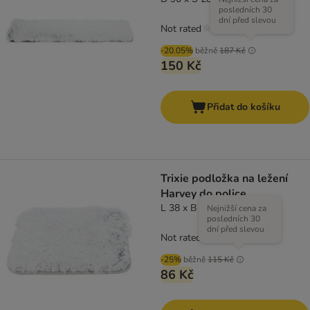
posledních 30
dní před slevou
Not rated
-20.05%
běžně
187 Kč
150 Kč
Přidat do košíku
Trixie podložka na ležení
Harvey do police
L 38 x B 33 cm
Nejnižší cena za
posledních 30
dní před slevou
Not rated
-25%
běžně
115 Kč
86 Kč