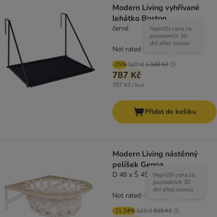
Modern Living vyhřívané
lehátko Boston
černé
Nejnižší cena za
posledních 30
dní před slevou
Not rated
-25%
běžně
1 049 Kč
787 Kč
787 Kč / kus
Přidat do košíku
Modern Living nástěnný
pelíšek Genoa
D 48 x Š 45 x V 32 cm
Nejnižší cena za
posledních 30
dní před slevou
Not rated
-21.34%
běžně
819 Kč