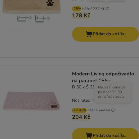
-25%
běžně
237 Kč
178 Kč
Přidat do košíku
Modern Living odpočívadlo
na parapet Cidra
D 60 x Š 26 x V 2 cm
Nejnižší cena za
posledních 30
dní před slevou
Not rated
-17.41%
běžně
247 Kč
204 Kč
Přidat do košíku