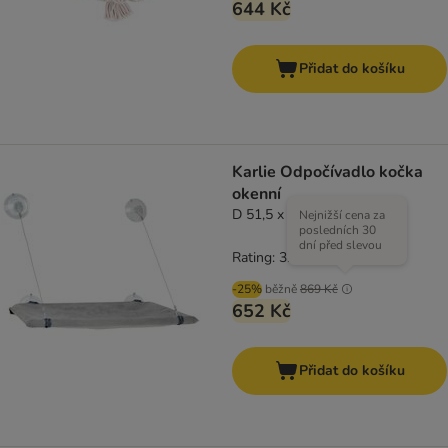
644 Kč
Přidat do košíku
Karlie Odpočívadlo kočka
okenní
D 51,5 x Š 31 x V 2,5 cm
Nejnižší cena za
posledních 30
dní před slevou
Rating: 3.5/5
(
2
)
-25%
běžně
869 Kč
652 Kč
Přidat do košíku