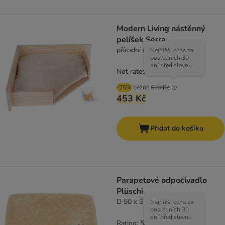
Modern Living nástěnný
pelíšek Serra
přírodní / béžová
Nejnižší cena za
posledních 30
dní před slevou
Not rated
-25%
běžně
604 Kč
453 Kč
Přidat do košíku
Parapetové odpočívadlo
Plüschi
D 50 x Š 35 x V 5 cm
Nejnižší cena za
posledních 30
dní před slevou
Rating: 5/5
(
1
)