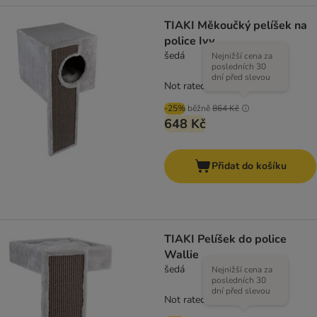
TIAKI Měkoučký pelíšek na
police Ivy
šedá
Nejnižší cena za
posledních 30
dní před slevou
Not rated
-25%
běžně
864 Kč
648 Kč
Přidat do košíku
TIAKI Pelíšek do police
Wallie
šedá
Nejnižší cena za
posledních 30
dní před slevou
Not rated