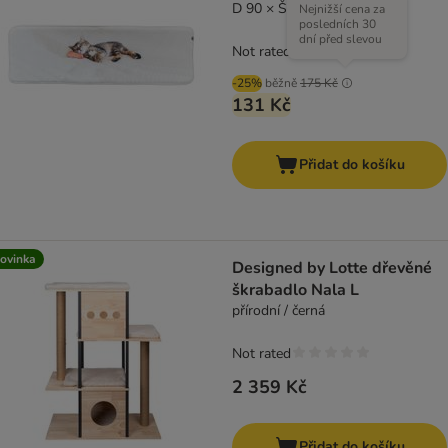
D 90 × Š 28 cm
Nejnižší cena za
posledních 30
dní před slevou
Not rated
-25%
běžně
175 Kč
131 Kč
Přidat do košíku
ovinka
Designed by Lotte dřevěné
škrabadlo Nala L
přírodní / černá
Not rated
2 359 Kč
Přidat do košíku