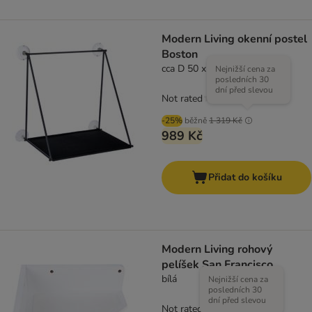
Modern Living okenní postel
Boston
cca D 50 x Š 36 x V 50 cm
Nejnižší cena za
posledních 30
dní před slevou
Not rated
-25%
běžně
1 319 Kč
989 Kč
Přidat do košíku
Modern Living rohový
pelíšek San Francisco
bílá
Nejnižší cena za
posledních 30
dní před slevou
Not rated