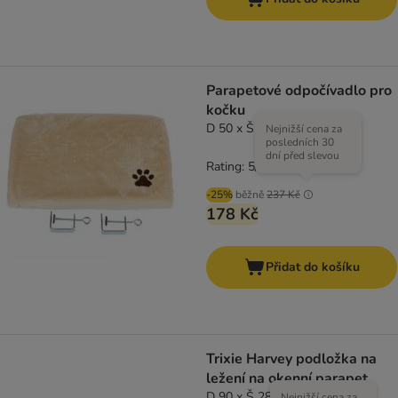
Parapetové odpočívadlo pro
kočku
D 50 x Š 35 x V 5 cm
Nejnižší cena za
posledních 30
dní před slevou
Rating: 5/5
(
2
)
-25%
běžně
237 Kč
178 Kč
Přidat do košíku
Trixie Harvey podložka na
ležení na okenní parapet
D 90 x Š 28 cm
Nejnižší cena za