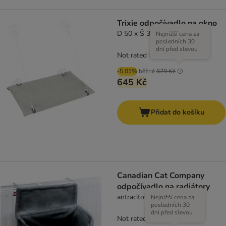
Trixie odpočívadlo na okno
D 50 x Š 30 cm
Nejnižší cena za
posledních 30
dní před slevou
Not rated
-5.01%
běžně
679 Kč
645 Kč
Přidat do košíku
Canadian Cat Company
odpočívadlo na radiátory
antracitová
Nejnižší cena za
posledních 30
dní před slevou
Not rated