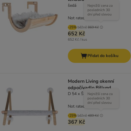
šedá
Nejnižší cena za
posledních 30
dní před slevou
Not rated
-25%
běžně
869 Kč
652 Kč
652 Kč / kus
Přidat do košíku
Modern Living okenní
odpočívadlo Billund
D 54 x Š 31,5 x V 42 cm
Nejnižší cena za
posledních 30
dní před slevou
Not rated
-25%
běžně
489 Kč
367 Kč