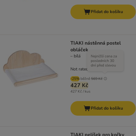
Přidat do košíku
TIAKI nástěnná postel
obláček
– bílá
Nejnižší cena za
posledních 30
dní před slevou
Not rated
-25%
běžně
569 Kč
427 Kč
427 Kč / kus
Přidat do košíku
TIAKI pelíšek pro kočky