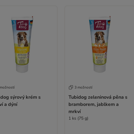
 možností
3 možností
idog sýrový krém s
Tubidog zeleninová pěna s
í a dýní
bramborem, jablkem a
mrkví
1 ks (75 g)