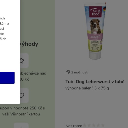
ich
kční a
aci
ete
ašich
Vaše výhody
u
3 možností
 sleva při objednávce nad
2 100 Kč
Tubi Dog Leberwurst v tubě
výhodné balení: 3 x 75 g
upón v hodnotě 250 Kč s
vaší Věrnostní kartou
Not rated