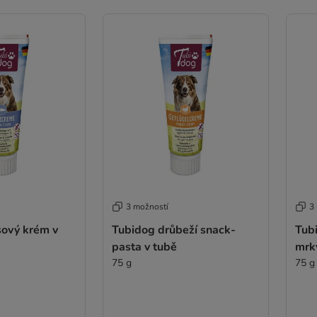
3 možností
3
sový krém v
Tubidog drůbeží snack-
Tub
pasta v tubě
mrkv
75 g
75 g