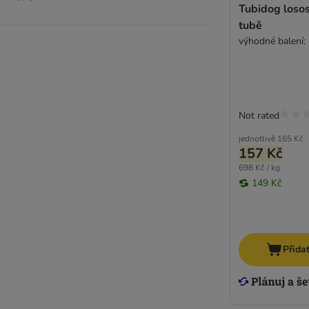
Ultima
Tubidog loso
tubě
výhodné balení: 
Not rated
jednotlivě
165 Kč
157 Kč
698 Kč / kg
149 Kč
Přida