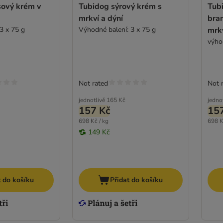
sový krém v
Tubidog sýrový krém s
Tub
mrkví a dýní
bra
3 x 75 g
Výhodné balení: 3 x 75 g
mrk
výhod
Not rated
Not 
jednotlivě
165 Kč
jedno
157 Kč
15
698 Kč / kg
698 K
149 Kč
t do košíku
Přidat do košíku