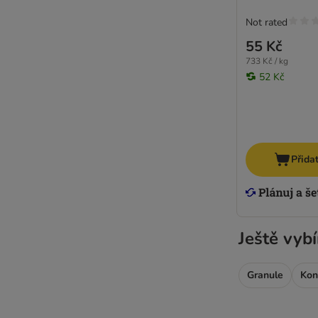
Not rated
55 Kč
733 Kč / kg
52 Kč
Přida
Ještě vybí
Granule
Kon