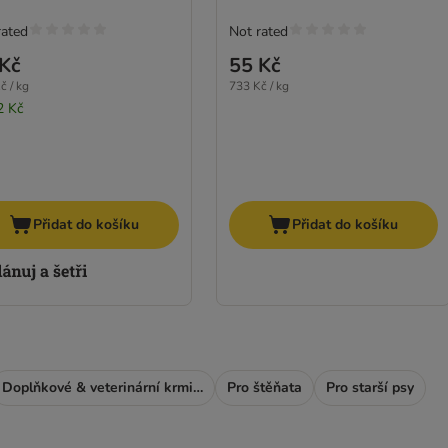
rated
Not rated
Kč
55 Kč
č / kg
733 Kč / kg
2 Kč
Přidat do košíku
Přidat do košíku
Doplňkové & veterinární krmivo
Pro štěňata
Pro starší psy