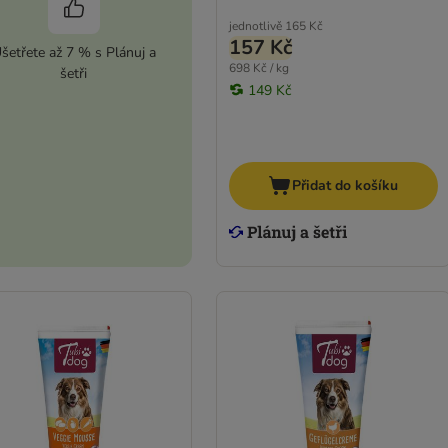
jednotlivě
165 Kč
157 Kč
šetřete až 7 % s Plánuj a
698 Kč / kg
šetři
149 Kč
Přidat do košíku