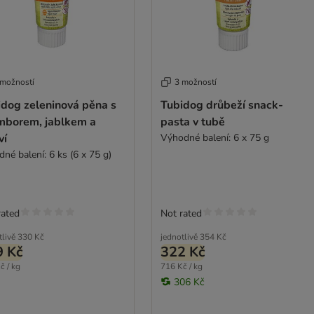
 možností
3 možností
idog zeleninová pěna s
Tubidog drůbeží snack-
mborem, jablkem a
pasta v tubě
ví
Výhodné balení: 6 x 75 g
né balení: 6 ks (6 x 75 g)
rated
Not rated
tlivě
330 Kč
jednotlivě
354 Kč
9 Kč
322 Kč
č / kg
716 Kč / kg
306 Kč