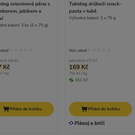
idog zeleninová pěna s
Tubidog drůbeží snack-
mborem, jablkem a
pasta v tubě
ví
Výhodné balení: 3 x 75 g
né balení: 3 ks (3 x 75 g)
rated
Not rated
tlivě
165 Kč
jednotlivě
177 Kč
7 Kč
169 Kč
č / kg
751 Kč / kg
161 Kč
Přidat do košíku
Přidat do košíku