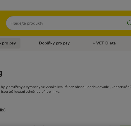
Hledat
 pro psy
Doplňky pro psy
+ VET Dieta
menu: Doplňky pro kočky
Otevřít menu: Krmivo pro psy
Otevřít menu: Doplňky 
g
 byly navrženy a vyrobeny ve vysoké kvalitě bez obsahu dochudovadel, konzervační
 jsou též ideální odměnou při tréninku.
dků