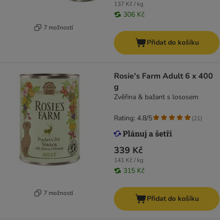
137 Kč / kg
306 Kč
7 možností
Přidat do košíku
Rosie's Farm Adult 6 x 400
g
Zvěřina & bažant s lososem
Rating: 4.8/5
(
21
)
339 Kč
141 Kč / kg
315 Kč
7 možností
Přidat do košíku