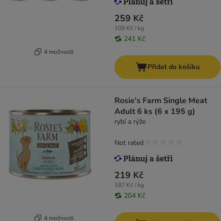
259 Kč
109 Kč / kg
241 Kč
4 možností
Přidat do košíku
Rosie's Farm Single Meat
Adult 6 ks (6 x 195 g)
rybí a rýže
Not rated
219 Kč
187 Kč / kg
204 Kč
4 možností