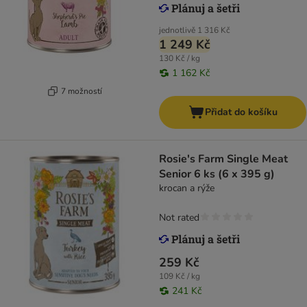
jednotlivě
1 316 Kč
1 249 Kč
130 Kč / kg
1 162 Kč
7 možností
Přidat do košíku
Rosie's Farm Single Meat
Senior 6 ks (6 x 395 g)
krocan a rýže
Not rated
259 Kč
109 Kč / kg
241 Kč