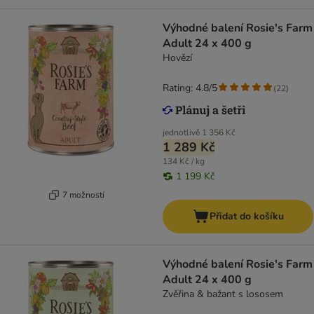
Výhodné balení Rosie's Farm
Adult 24 x 400 g
Hovězí
Rating: 4.8/5
(
22
)
jednotlivě
1 356 Kč
1 289 Kč
134 Kč / kg
1 199 Kč
7 možností
Přidat do košíku
Výhodné balení Rosie's Farm
Adult 24 x 400 g
Zvěřina & bažant s lososem