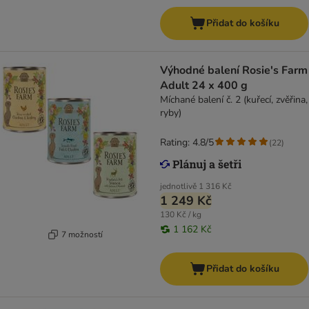
Přidat do košíku
Výhodné balení Rosie's Farm
Adult 24 x 400 g
Míchané balení č. 2 (kuřecí, zvěřina,
ryby)
Rating: 4.8/5
(
22
)
jednotlivě
1 316 Kč
1 249 Kč
130 Kč / kg
1 162 Kč
7 možností
Přidat do košíku