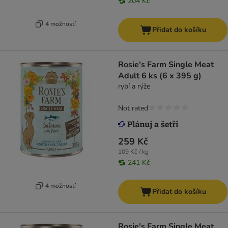
204 Kč
4 možností
Přidat do košíku
Rosie's Farm Single Meat
Adult 6 ks (6 x 395 g)
rybí a rýže
Not rated
259 Kč
109 Kč / kg
241 Kč
4 možností
Přidat do košíku
Rosie's Farm Single Meat