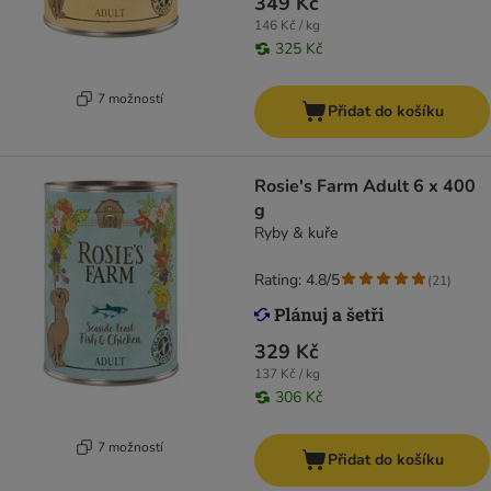
349 Kč
146 Kč / kg
325 Kč
7 možností
Přidat do košíku
Rosie's Farm Adult 6 x 400
g
Ryby & kuře
Rating: 4.8/5
(
21
)
329 Kč
137 Kč / kg
306 Kč
7 možností
Přidat do košíku