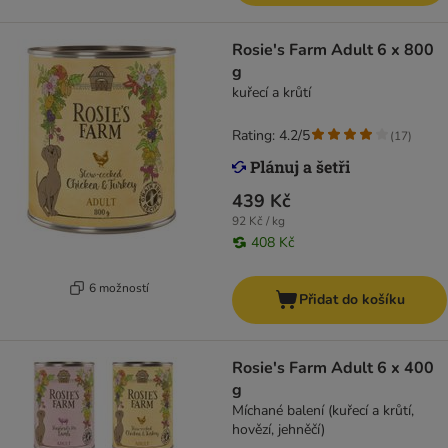
Rosie's Farm Adult 6 x 800
g
kuřecí a krůtí
Rating: 4.2/5
(
17
)
439 Kč
92 Kč / kg
408 Kč
6 možností
Přidat do košíku
Rosie's Farm Adult 6 x 400
g
Míchané balení (kuřecí a krůtí,
hovězí, jehněčí)