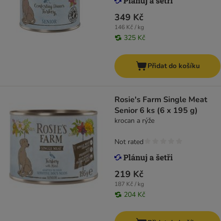
349 Kč
146 Kč / kg
325 Kč
Přidat do košíku
Rosie's Farm Single Meat
Senior 6 ks (6 x 195 g)
krocan a rýže
Not rated
219 Kč
187 Kč / kg
204 Kč