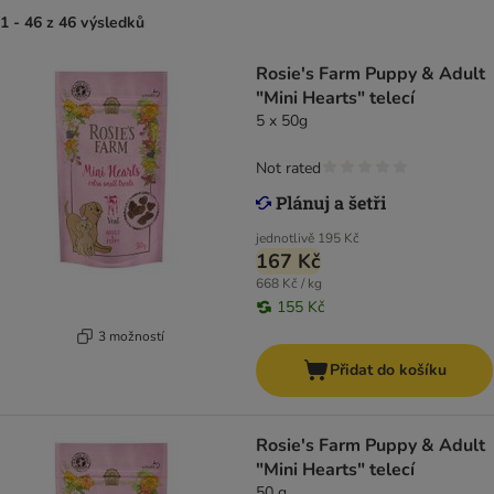
1 - 46 z 46 výsledků
Rosie's Farm Puppy & Adult
"Mini Hearts" telecí
5 x 50g
Not rated
jednotlivě
195 Kč
167 Kč
668 Kč / kg
155 Kč
3 možností
Přidat do košíku
Rosie's Farm Puppy & Adult
"Mini Hearts" telecí
50 g