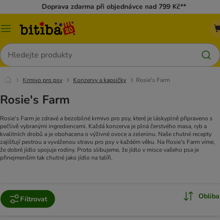
Doprava zdarma při objednávce nad 799 Kč**
Kategorie
Hledat
Krmivo pro psy
Konzervy a kapsičky
Rosie's Farm
Rosie's Farm
Rosie's Farm je zdravé a bezobilné krmivo pro psy, které je láskyplně připraveno s
pečlivě vybranými ingrediencemi. Každá konzerva je plná čerstvého masa, ryb a
kvalitních drobů a je obohacena o výživné ovoce a zeleninu. Naše chutné recepty
zajišťují pestrou a vyváženou stravu pro psy v každém věku. Na Rosie's Farm víme,
že dobré jídlo spojuje rodiny. Proto slibujeme, že jídlo v misce vašeho psa je
přinejmenším tak chutné jako jídlo na talíři.
Obliba
Filtrovat