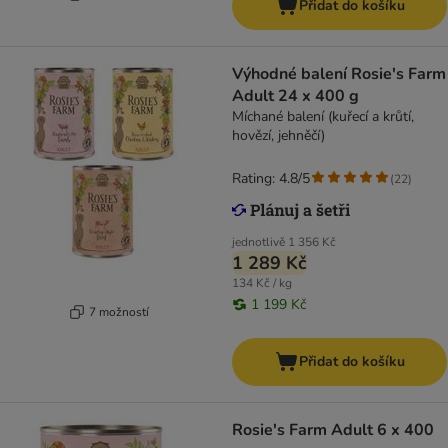
Přidat do košíku
Výhodné balení Rosie's Farm
Adult 24 x 400 g
Míchané balení (kuřecí a krůtí,
hovězí, jehněčí)
Rating: 4.8/5
(
22
)
jednotlivě
1 356 Kč
1 289 Kč
134 Kč / kg
1 199 Kč
7 možností
Přidat do košíku
Rosie's Farm Adult 6 x 400