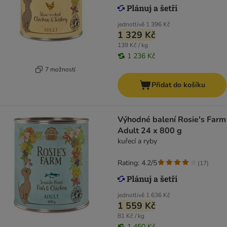
jednotlivě
1 396 Kč
1 329 Kč
139 Kč / kg
1 236 Kč
7 možností
Přidat do košíku
Výhodné balení Rosie's Farm
Adult 24 x 800 g
kuřecí a ryby
Rating: 4.2/5
(
17
)
jednotlivě
1 636 Kč
1 559 Kč
81 Kč / kg
1 450 Kč