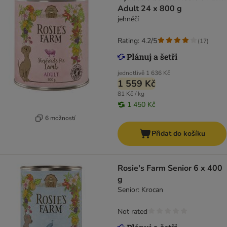
Adult 24 x 800 g
jehněčí
Rating: 4.2/5
(
17
)
jednotlivě
1 636 Kč
1 559 Kč
81 Kč / kg
1 450 Kč
6 možností
Přidat do košíku
Rosie's Farm Senior 6 x 400
g
Senior: Krocan
Not rated