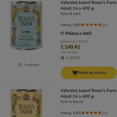
Výhodné balení Rosie's Farm
Adult 24 x 400 g
Ryby & kuře
Rating: 4.8/5
(
22
)
jednotlivě
1 316 Kč
1 249 Kč
130 Kč / kg
1 162 Kč
7 možností
Přidat do košíku
Výhodné balení Rosie's Farm
Adult 24 x 400 g
Kuře & krocan
Rating: 4.8/5
(
22
)