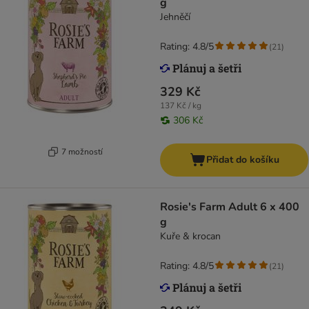
g
Jehněčí
Rating: 4.8/5
(
21
)
329 Kč
137 Kč / kg
306 Kč
7 možností
Přidat do košíku
Rosie's Farm Adult 6 x 400
g
Kuře & krocan
Rating: 4.8/5
(
21
)