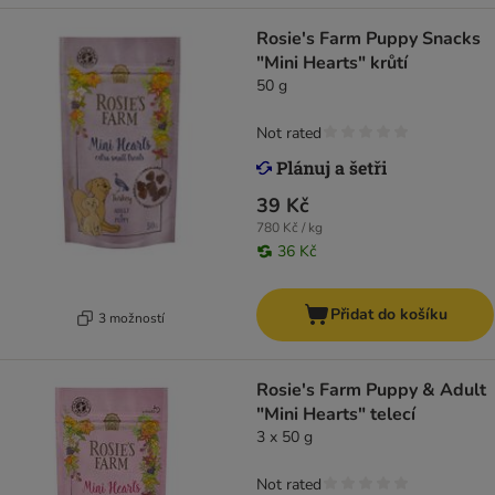
Rosie's Farm Puppy Snacks
"Mini Hearts" krůtí
50 g
Not rated
39 Kč
780 Kč / kg
36 Kč
Přidat do košíku
3 možností
Rosie's Farm Puppy & Adult
"Mini Hearts" telecí
3 x 50 g
Not rated