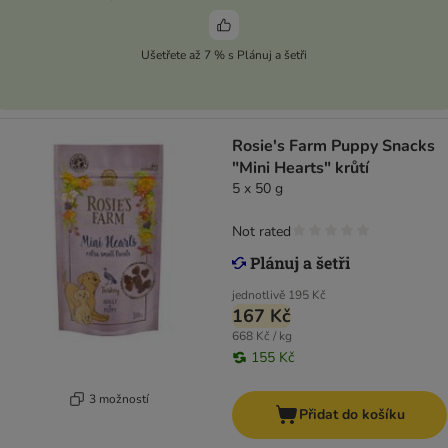
Ušetřete až 7 % s Plánuj a šetři
Rosie's Farm Puppy Snacks
"Mini Hearts" krůtí
5 x 50 g
Not rated
jednotlivě
195 Kč
167 Kč
668 Kč / kg
155 Kč
3 možností
Přidat do košíku