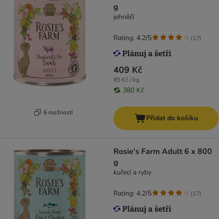
g
jehněčí
Rating: 4.2/5
(
17
)
409 Kč
85 Kč / kg
380 Kč
6 možností
Přidat do košíku
Rosie's Farm Adult 6 x 800
g
kuřecí a ryby
Rating: 4.2/5
(
17
)