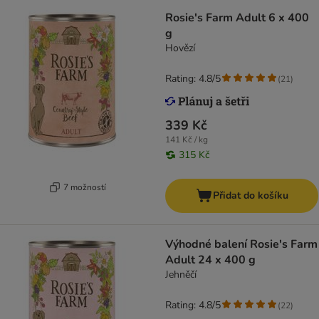
Rosie's Farm Adult 6 x 400
g
Hovězí
Rating: 4.8/5
(
21
)
339 Kč
141 Kč / kg
315 Kč
7 možností
Přidat do košíku
Výhodné balení Rosie's Farm
Adult 24 x 400 g
Jehněčí
Rating: 4.8/5
(
22
)