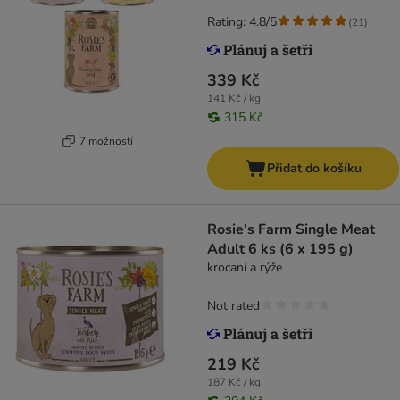
Rating: 4.8/5
(
21
)
339 Kč
141 Kč / kg
315 Kč
7 možností
Přidat do košíku
Rosie's Farm Single Meat
Adult 6 ks (6 x 195 g)
krocaní a rýže
Not rated
219 Kč
187 Kč / kg