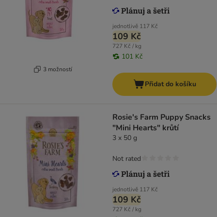
jednotlivě
117 Kč
109 Kč
727 Kč / kg
101 Kč
3 možností
Přidat do košíku
Rosie's Farm Puppy Snacks
"Mini Hearts" krůtí
3 x 50 g
Not rated
jednotlivě
117 Kč
109 Kč
727 Kč / kg