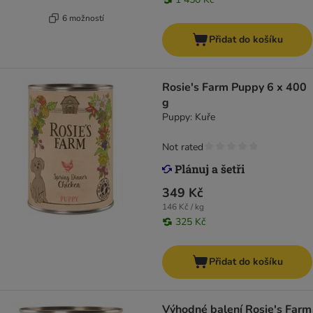
6 možností
Přidat do košíku
Rosie's Farm Puppy 6 x 400
g
Puppy: Kuře
Not rated
349 Kč
146 Kč / kg
325 Kč
Přidat do košíku
Výhodné balení Rosie's Farm