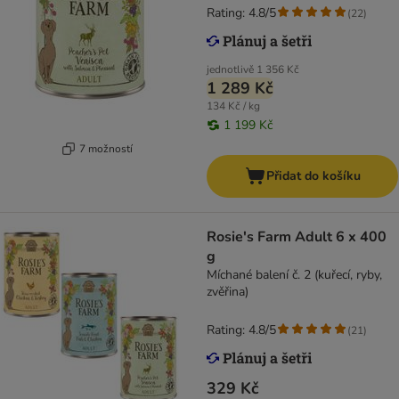
Rating: 4.8/5
(
22
)
jednotlivě
1 356 Kč
1 289 Kč
134 Kč / kg
1 199 Kč
7 možností
Přidat do košíku
Rosie's Farm Adult 6 x 400
g
Míchané balení č. 2 (kuřecí, ryby,
zvěřina)
Rating: 4.8/5
(
21
)
329 Kč