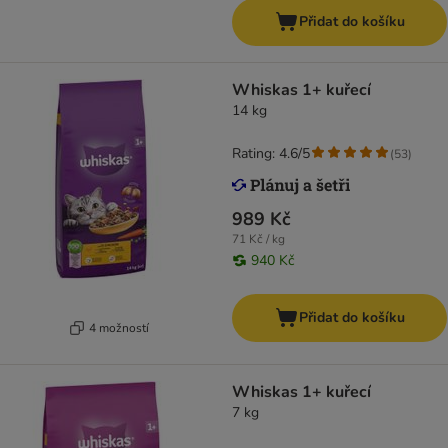
Přidat do košíku
Whiskas 1+ kuřecí
14 kg
Rating: 4.6/5
(
53
)
989 Kč
71 Kč / kg
940 Kč
Přidat do košíku
4 možností
Whiskas 1+ kuřecí
7 kg