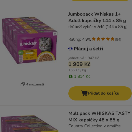
Jumbopack Whiskas 1+
Adult kapsičky 144 x 85 g
drůbeží výběr v želé (144 x 85 g)
Rating: 4.9/5
(
84
)
jednotlivě
1 947 Kč
1 909 Kč
156 Kč / kg
1 814 Kč
4 možností
Přidat do košíku
Multipack WHISKAS TASTY
MIX kapsičky 48 x 85 g
Country Collection v omáčce