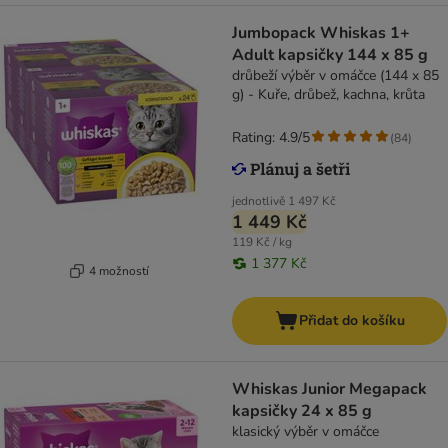
Jumbopack Whiskas 1+
Adult kapsičky 144 x 85 g
drůbeží výběr v omáčce (144 x 85
g) - Kuře, drůbež, kachna, krůta
Rating: 4.9/5
(
84
)
jednotlivě
1 497 Kč
1 449 Kč
119 Kč / kg
1 377 Kč
4 možností
Přidat do košíku
Whiskas Junior Megapack
kapsičky 24 x 85 g
klasický výběr v omáčce