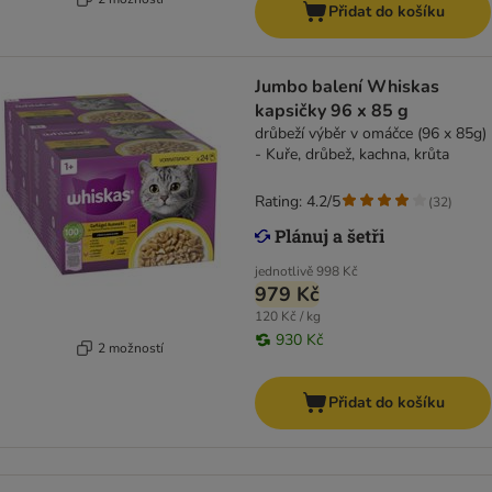
Přidat do košíku
Jumbo balení Whiskas
kapsičky 96 x 85 g
drůbeží výběr v omáčce (96 x 85g)
- Kuře, drůbež, kachna, krůta
Rating: 4.2/5
(
32
)
jednotlivě
998 Kč
979 Kč
120 Kč / kg
930 Kč
2 možností
Přidat do košíku