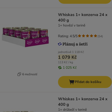
Whiskas 1+ konzerva 24 x
400 g
1+ hovězí v terině
Rating: 4.5/5
(
54
)
jednotlivě
1 118 Kč
1 079 Kč
113 Kč / kg
1 025 Kč
6 možností
Přidat do košíku
Whiskas 1+ konzerva 24 x
400 g
1+ drůbeží v terině