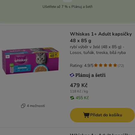
Ušetřete až 7 % s Plánuj a šetři
Whiskas 1+ Adult kapsičky
48 x 85 g
rybí výběr v želé (48 x 85 g) -
Losos, tuňák, treska, bílá ryba
Rating: 4.9/5
(
72
)
479 Kč
118 Kč / kg
455 Kč
4 možností
Přidat do košíku