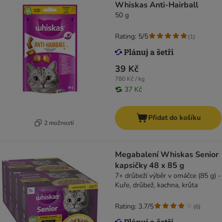
Whiskas Anti-Hairball
50 g
Rating: 5/5
(
1
)
39 Kč
780 Kč / kg
37 Kč
Přidat do košíku
2 možností
Megabalení Whiskas Senior
kapsičky 48 x 85 g
7+ drůbeží výběr v omáčce (85 g) -
Kuře, drůbež, kachna, krůta
Rating: 3.7/5
(
6
)