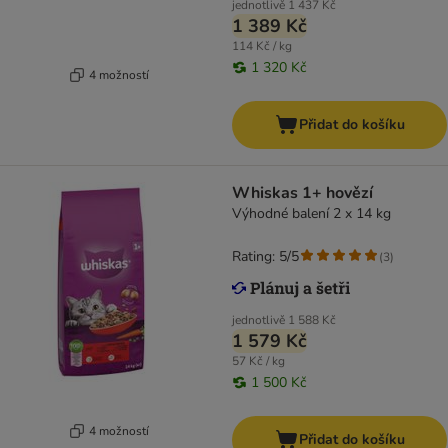
jednotlivě
1 437 Kč
1 389 Kč
114 Kč / kg
1 320 Kč
4 možností
Přidat do košíku
Whiskas 1+ hovězí
Výhodné balení 2 x 14 kg
Rating: 5/5
(
3
)
jednotlivě
1 588 Kč
1 579 Kč
57 Kč / kg
1 500 Kč
4 možností
Přidat do košíku