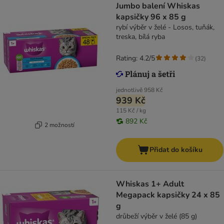
Jumbo balení Whiskas
kapsičky 96 x 85 g
rybí výběr v želé - Losos, tuňák,
treska, bílá ryba
Rating: 4.2/5
(
32
)
jednotlivě
958 Kč
939 Kč
115 Kč / kg
892 Kč
2 možností
Přidat do košíku
Whiskas 1+ Adult
Megapack kapsičky 24 x 85
g
drůbeží výběr v želé (85 g)