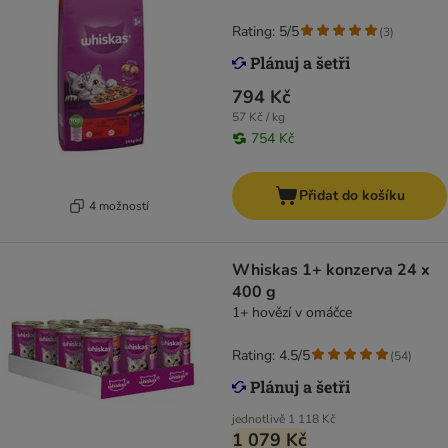
Rating: 5/5
(
3
)
794 Kč
57 Kč / kg
754 Kč
Přidat do košíku
4 možností
Whiskas 1+ konzerva 24 x
400 g
1+ hovězí v omáčce
Rating: 4.5/5
(
54
)
jednotlivě
1 118 Kč
1 079 Kč