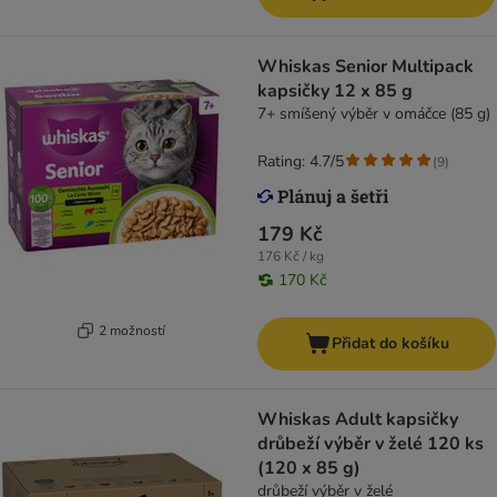
Whiskas Senior Multipack
kapsičky 12 x 85 g
7+ smíšený výběr v omáčce (85 g)
Rating: 4.7/5
(
9
)
179 Kč
176 Kč / kg
170 Kč
2 možností
Přidat do košíku
Whiskas Adult kapsičky
drůbeží výběr v želé 120 ks
(120 x 85 g)
drůbeží výběr v želé