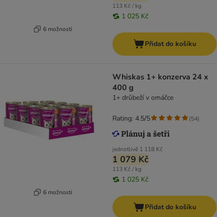
113 Kč / kg
1 025 Kč
6 možností
Přidat do košíku
Whiskas 1+ konzerva 24 x
400 g
1+ drůbeží v omáčce
Rating: 4.5/5
(
54
)
jednotlivě
1 118 Kč
1 079 Kč
113 Kč / kg
1 025 Kč
6 možností
Přidat do košíku