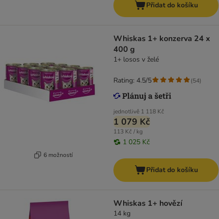
Přidat do košíku
Whiskas 1+ konzerva 24 x
400 g
1+ losos v želé
Rating: 4.5/5
(
54
)
jednotlivě
1 118 Kč
1 079 Kč
113 Kč / kg
1 025 Kč
6 možností
Přidat do košíku
Whiskas 1+ hovězí
14 kg