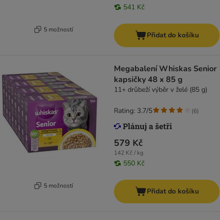
541 Kč
5 možností
Přidat do košíku
Megabalení Whiskas Senior
kapsičky 48 x 85 g
11+ drůbeží výběr v želé (85 g)
Rating: 3.7/5
(
6
)
579 Kč
142 Kč / kg
550 Kč
5 možností
Přidat do košíku