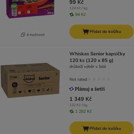
99 Kč
124 Kč / kg
94 Kč
Přidat do košíku
4 možností
Whiskas Senior kapsičky
120 ks (120 x 85 g)
drůbeží výběr v želé
Not rated
1 349 Kč
132 Kč / kg
1 282 Kč
Přidat do košíku