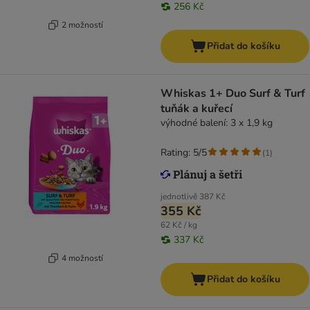
256 Kč
2 možností
Přidat do košíku
Whiskas 1+ Duo Surf & Turf
tuňák a kuřecí
výhodné balení: 3 x 1,9 kg
Rating: 5/5
(
1
)
jednotlivě
387 Kč
355 Kč
62 Kč / kg
337 Kč
4 možností
Přidat do košíku