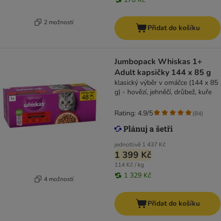
2 možností
Přidat do košíku
Jumbopack Whiskas 1+
Adult kapsičky 144 x 85 g
klasický výběr v omáčce (144 x 85
g) - hovězí, jehněčí, drůbež, kuře
Rating: 4.9/5
(
84
)
jednotlivě
1 437 Kč
1 399 Kč
114 Kč / kg
1 329 Kč
4 možností
Přidat do košíku