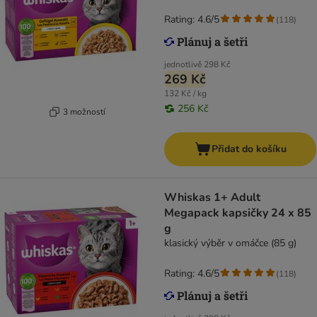
Rating: 4.6/5
(
118
)
jednotlivě
298 Kč
269 Kč
132 Kč / kg
256 Kč
3 možností
Přidat do košíku
Whiskas 1+ Adult
Megapack kapsičky 24 x 85
g
klasický výběr v omáčce (85 g)
Rating: 4.6/5
(
118
)