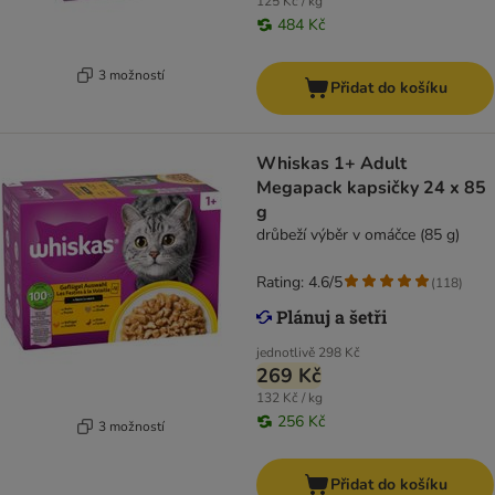
125 Kč / kg
484 Kč
3 možností
Přidat do košíku
Whiskas 1+ Adult
Megapack kapsičky 24 x 85
g
drůbeží výběr v omáčce (85 g)
Rating: 4.6/5
(
118
)
jednotlivě
298 Kč
269 Kč
132 Kč / kg
256 Kč
3 možností
Přidat do košíku