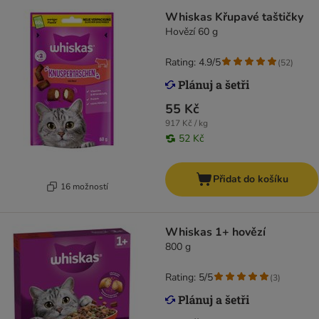
Whiskas Křupavé taštičky
Hovězí 60 g
Rating: 4.9/5
(
52
)
55 Kč
917 Kč / kg
52 Kč
Přidat do košíku
16 možností
Whiskas 1+ hovězí
800 g
Rating: 5/5
(
3
)