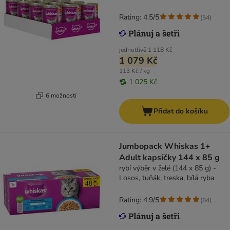
Rating: 4.5/5
(
54
)
jednotlivě
1 118 Kč
1 079 Kč
113 Kč / kg
1 025 Kč
6 možností
Přidat do košíku
Jumbopack Whiskas 1+
Adult kapsičky 144 x 85 g
rybí výběr v želé (144 x 85 g) -
Losos, tuňák, treska, bílá ryba
Rating: 4.9/5
(
84
)