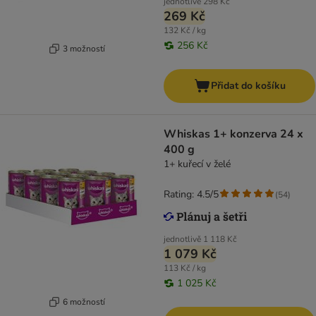
jednotlivě
298 Kč
269 Kč
132 Kč / kg
256 Kč
3 možností
Přidat do košíku
Whiskas 1+ konzerva 24 x
400 g
1+ kuřecí v želé
Rating: 4.5/5
(
54
)
jednotlivě
1 118 Kč
1 079 Kč
113 Kč / kg
1 025 Kč
6 možností