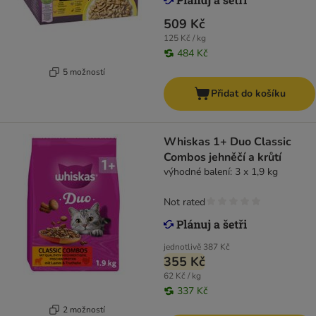
509 Kč
125 Kč / kg
484 Kč
5 možností
Přidat do košíku
Whiskas 1+ Duo Classic
Combos jehněčí a krůtí
výhodné balení: 3 x 1,9 kg
Not rated
jednotlivě
387 Kč
355 Kč
62 Kč / kg
337 Kč
2 možností