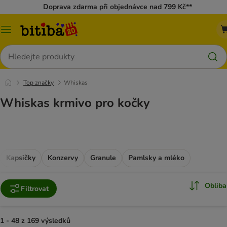
Doprava zdarma při objednávce nad 799 Kč**
Kategorie
Hledat
Top značky
Whiskas
Whiskas krmivo pro kočky
Kapsičky
Konzervy
Granule
Pamlsky a mléko
Obliba
Filtrovat
1 - 48 z 169 výsledků