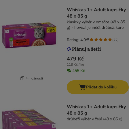
Whiskas 1+ Adult kapsičky
48 x 85 g
klasický výběr v omáčce (48 x 85
g) - hovězí, jehněčí, drůbež, kuře
Rating: 4.9/5
(
72
)
479 Kč
118 Kč / kg
455 Kč
4 možností
Přidat do košíku
Whiskas 1+ Adult kapsičky
48 x 85 g
drůbeží výběr v želé (48 x 85 g)