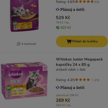
Rating: 4.6/5
(
53
)
529 Kč
76 Kč / kg
503 Kč
Přidat do košíku
4 možností
Whiskas Junior Megapack
kapsičky 24 x 85 g
drůbeží výběr v želé
Rating: 4.3/5
(
23
)
jednotlivě
298 Kč
269 Kč
264 Kč / kg