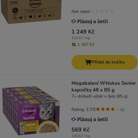
Not rated
1 249 Kč
123 Kč / kg
1 187 Kč
Přidat do košíku
Megabalení Whiskas Senior
kapsičky 48 x 85 g
7+ drůbeží výběr v želé (85 g)
Rating: 3.7/5
(
6
)
569 Kč
140 Kč / kg