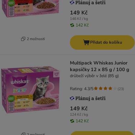
149 Kč
146 Kč / kg
142 Kč
2 možností
Přidat do košíku
Multipack Whiskas Junior
kapsičky 12 x 85 g / 100 g
drůbeží výběr v želé (85 g)
Rating: 4.3/5
(
23
)
149 Kč
124 Kč / kg
142 Kč
2 možností