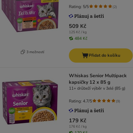
Rating: 5/5
(
2
)
509 Kč
125 Kč / kg
484 Kč
3 možností
Přidat do košíku
Whiskas Senior Multipack
kapsičky 12 x 85 g
11+ drůbeží výběr v želé (85 g)
Rating: 4.7/5
(
9
)
179 Kč
176 Kč / kg
170 Kč