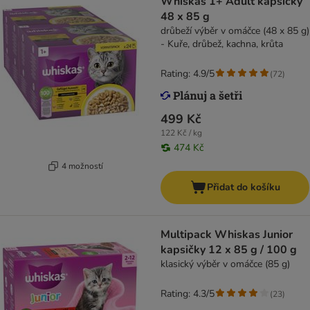
Whiskas 1+ Adult kapsičky
48 x 85 g
drůbeží výběr v omáčce (48 x 85 g)
- Kuře, drůbež, kachna, krůta
Rating: 4.9/5
(
72
)
499 Kč
122 Kč / kg
474 Kč
4 možností
Přidat do košíku
Multipack Whiskas Junior
kapsičky 12 x 85 g / 100 g
klasický výběr v omáčce (85 g)
Rating: 4.3/5
(
23
)