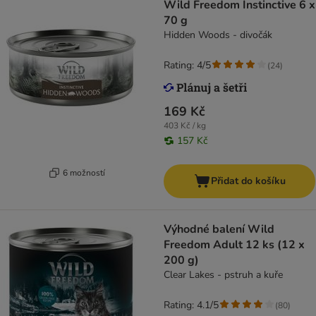
Wild Freedom Instinctive 6 x
70 g
Hidden Woods - divočák
Rating: 4/5
(
24
)
169 Kč
403 Kč / kg
157 Kč
6 možností
Přidat do košíku
Výhodné balení Wild
Freedom Adult 12 ks (12 x
200 g)
Clear Lakes - pstruh a kuře
Rating: 4.1/5
(
80
)