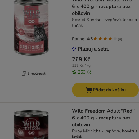
6 x 400 g - receptura bez
obilovin
Scarlet Sunrise - vepřové, losos a
tuňák
Rating: 4/5
(
4
)
269 Kč
112 Kč / kg
250 Kč
3 možností
Přidat do košíku
Wild Freedom Adult "Red"
6 x 400 g - receptura bez
obilovin
Ruby Midnight - vepřové, hovězí a
králík