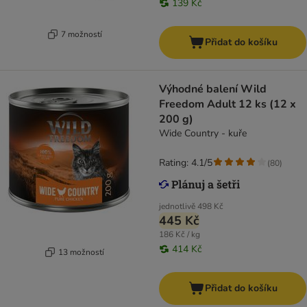
139 Kč
7 možností
Přidat do košíku
Výhodné balení Wild
Freedom Adult 12 ks (12 x
200 g)
Wide Country - kuře
Rating: 4.1/5
(
80
)
jednotlivě
498 Kč
445 Kč
186 Kč / kg
414 Kč
13 možností
Přidat do košíku