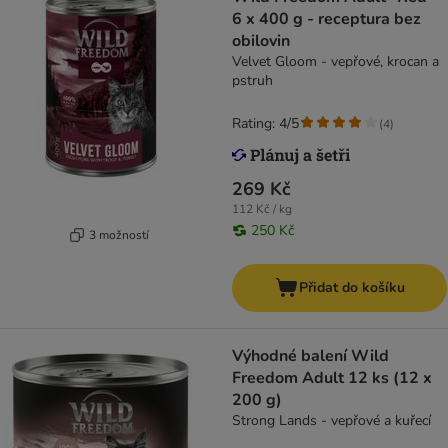
6 x 400 g - receptura bez
obilovin
Velvet Gloom - vepřové, krocan a
pstruh
Rating: 4/5
(
4
)
269 Kč
112 Kč / kg
250 Kč
3 možností
Přidat do košíku
Výhodné balení Wild
Freedom Adult 12 ks (12 x
200 g)
Strong Lands - vepřové a kuřecí