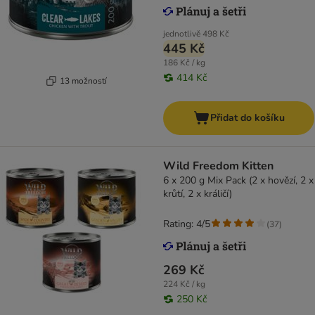
jednotlivě
498 Kč
445 Kč
186 Kč / kg
414 Kč
13 možností
Přidat do košíku
Wild Freedom Kitten
6 x 200 g Mix Pack (2 x hovězí, 2 x
krůtí, 2 x králičí)
Rating: 4/5
(
37
)
269 Kč
224 Kč / kg
250 Kč