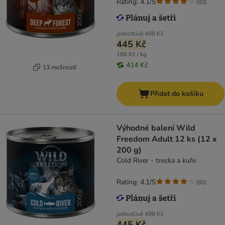
Rating: 4.1/5
(
80
)
jednotlivě
498 Kč
445 Kč
186 Kč / kg
414 Kč
13 možností
Přidat do košíku
Výhodné balení Wild
Freedom Adult 12 ks (12 x
200 g)
Cold River - treska a kuře
Rating: 4.1/5
(
80
)
jednotlivě
498 Kč
445 Kč