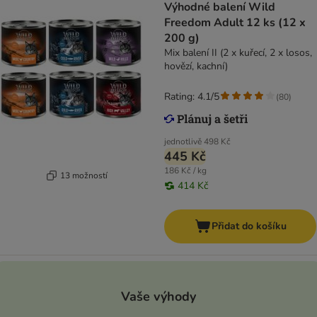
Výhodné balení Wild
Freedom Adult 12 ks (12 x
200 g)
Mix balení II (2 x kuřecí, 2 x losos,
hovězí, kachní)
Rating: 4.1/5
(
80
)
jednotlivě
498 Kč
445 Kč
186 Kč / kg
13 možností
414 Kč
Přidat do košíku
Vaše výhody