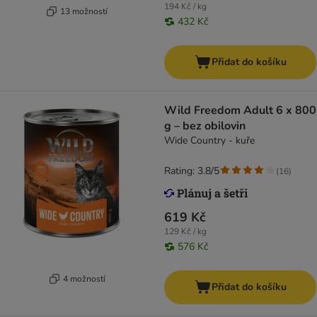
194 Kč / kg
13 možností
432 Kč
Přidat do košíku
Wild Freedom Adult 6 x 800
g – bez obilovin
Wide Country - kuře
Rating: 3.8/5
(
16
)
619 Kč
129 Kč / kg
576 Kč
4 možností
Přidat do košíku