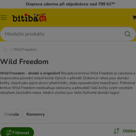
Doprava zdarma při objednávce nad 799 Kč**
Kategorie
Hledat
Wild Freedom
Wild Freedom
Wild Freedom - divoké a originální!
Receptura krmiva Wild Freedom je založena a
inspirována původní stravě koček žijících v přírodě. Dokonce i dnes jsou domácí
kočky, stejně jako jejich divocí předchůdci, stále opravdovými masožravci. Prémiové
krmivo Wild Freedom neobsahuje obiloviny a přesvědčí Vaši kočky svým vysokým
obsahem čerstvého masa. Ideální složení pro Vaše čtyřnohé domácí tygry!
Granule
Konzervy
Obliba
Filtrovat