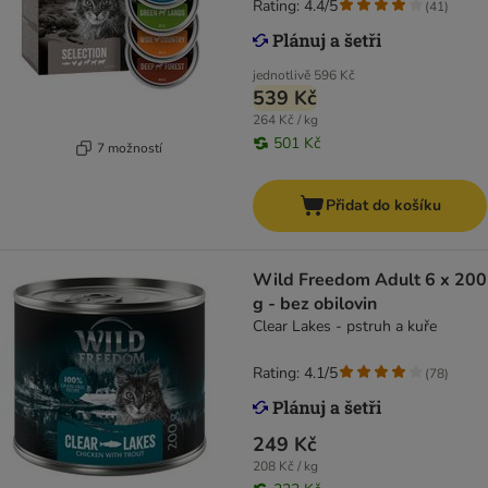
Rating: 4.4/5
(
41
)
jednotlivě
596 Kč
539 Kč
264 Kč / kg
501 Kč
7 možností
Přidat do košíku
Wild Freedom Adult 6 x 200
g - bez obilovin
Clear Lakes - pstruh a kuře
Rating: 4.1/5
(
78
)
249 Kč
208 Kč / kg