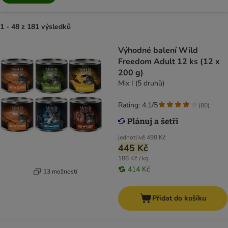
1 - 48 z 181 výsledků
Výhodné balení Wild
Freedom Adult 12 ks (12 x
200 g)
Mix I (5 druhů)
Rating: 4.1/5
(
80
)
jednotlivě
498 Kč
445 Kč
186 Kč / kg
414 Kč
13 možností
Přidat do košíku