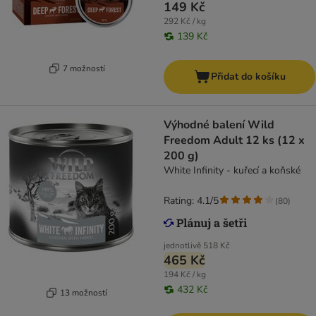
149 Kč
292 Kč / kg
139 Kč
7 možností
Přidat do košíku
Výhodné balení Wild
Freedom Adult 12 ks (12 x
200 g)
White Infinity - kuřecí a koňské
Rating: 4.1/5
(
80
)
jednotlivě
518 Kč
465 Kč
194 Kč / kg
432 Kč
13 možností