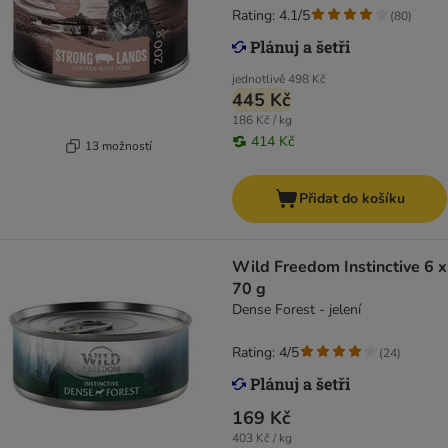
Rating: 4.1/5
(
80
)
jednotlivě
498 Kč
445 Kč
186 Kč / kg
414 Kč
13 možností
Přidat do košíku
Wild Freedom Instinctive 6 x
70 g
Dense Forest - jelení
Rating: 4/5
(
24
)
169 Kč
403 Kč / kg