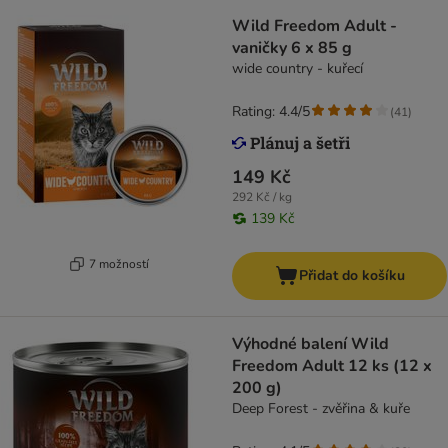
Wild Freedom Adult -
vaničky 6 x 85 g
wide country - kuřecí
Rating: 4.4/5
(
41
)
149 Kč
292 Kč / kg
139 Kč
7 možností
Přidat do košíku
Výhodné balení Wild
Freedom Adult 12 ks (12 x
200 g)
Deep Forest - zvěřina & kuře