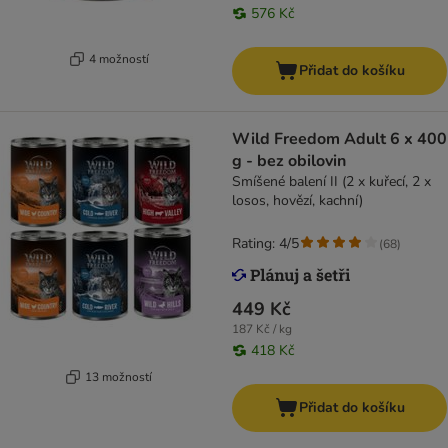
576 Kč
4 možností
Přidat do košíku
Wild Freedom Adult 6 x 400
g - bez obilovin
Smíšené balení II (2 x kuřecí, 2 x
losos, hovězí, kachní)
Rating: 4/5
(
68
)
449 Kč
187 Kč / kg
418 Kč
13 možností
Přidat do košíku