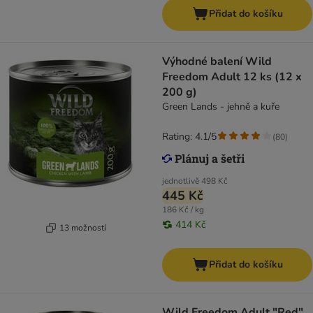
Přidat do košíku
Výhodné balení Wild
Freedom Adult 12 ks (12 x
200 g)
Green Lands - jehně a kuře
Rating: 4.1/5
(
80
)
jednotlivě
498 Kč
445 Kč
186 Kč / kg
414 Kč
13 možností
Přidat do košíku
Wild Freedom Adult "Red"