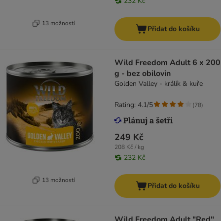
232 Kč
13 možností
Přidat do košíku
Wild Freedom Adult 6 x 200
g - bez obilovin
Golden Valley - králík & kuře
Rating: 4.1/5
(
78
)
249 Kč
208 Kč / kg
232 Kč
13 možností
Přidat do košíku
Wild Freedom Adult "Red"