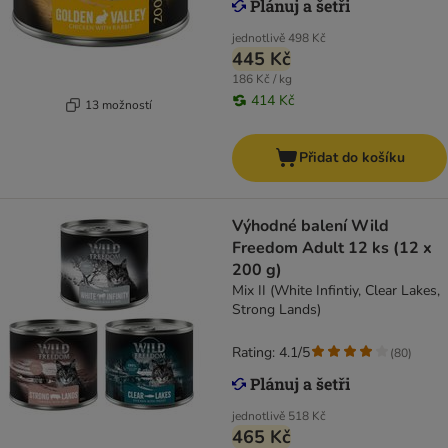
jednotlivě
498 Kč
445 Kč
186 Kč / kg
414 Kč
13 možností
Přidat do košíku
Výhodné balení Wild
Freedom Adult 12 ks (12 x
200 g)
Mix II (White Infintiy, Clear Lakes,
Strong Lands)
Rating: 4.1/5
(
80
)
jednotlivě
518 Kč
465 Kč