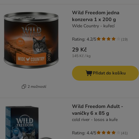
Wild Freedom jedna
konzerva 1 x 200 g
Wide Country - kuřecí
Rating: 4.2/5
(
19
)
29 Kč
145 Kč / kg
Přidat do košíku
2 možností
Wild Freedom Adult -
vaničky 6 x 85 g
cold river - losos a kuře
Rating: 4.4/5
(
41
)