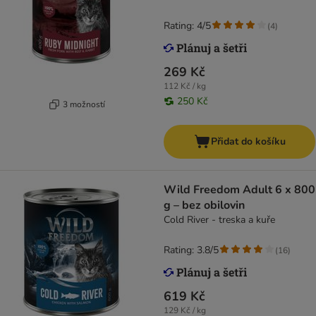
Rating: 4/5
(
4
)
269 Kč
112 Kč / kg
250 Kč
3 možností
Přidat do košíku
Wild Freedom Adult 6 x 800
g – bez obilovin
Cold River - treska a kuře
Rating: 3.8/5
(
16
)
619 Kč
129 Kč / kg