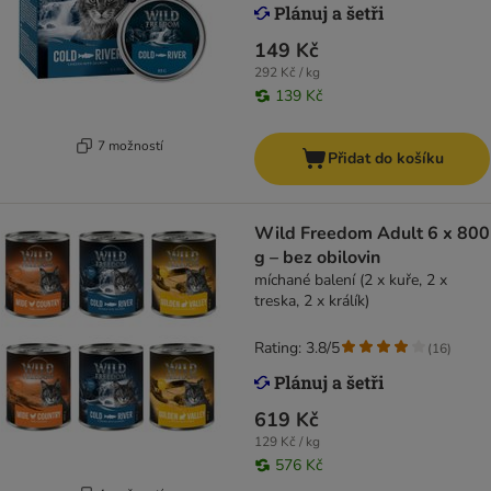
149 Kč
292 Kč / kg
139 Kč
7 možností
Přidat do košíku
Wild Freedom Adult 6 x 800
g – bez obilovin
míchané balení (2 x kuře, 2 x
treska, 2 x králík)
Rating: 3.8/5
(
16
)
619 Kč
129 Kč / kg
576 Kč