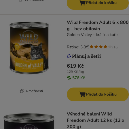
Přidat do košíku
Wild Freedom Adult 6 x 800
g – bez obilovin
Golden Valley - králík a kuře
Rating: 3.8/5
(
16
)
619 Kč
129 Kč / kg
576 Kč
4 možností
Přidat do košíku
Výhodné balení Wild
Freedom Adult 12 ks (12 x
200 g)