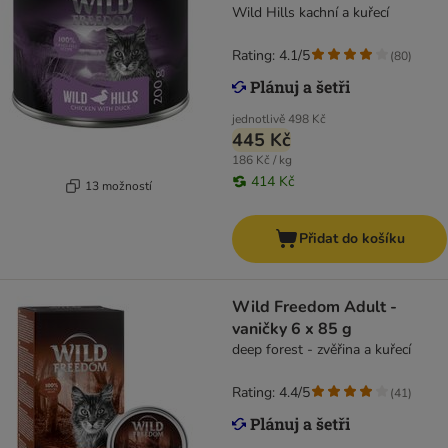
Wild Hills kachní a kuřecí
Rating: 4.1/5
(
80
)
jednotlivě
498 Kč
445 Kč
186 Kč / kg
414 Kč
13 možností
Přidat do košíku
Wild Freedom Adult -
vaničky 6 x 85 g
deep forest - zvěřina a kuřecí
Rating: 4.4/5
(
41
)