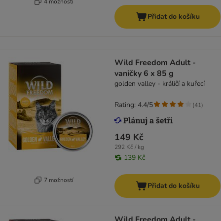
4 možností
Přidat do košíku
Wild Freedom Adult -
vaničky 6 x 85 g
golden valley - králičí a kuřecí
Rating: 4.4/5
(
41
)
149 Kč
292 Kč / kg
139 Kč
7 možností
Přidat do košíku
Wild Freedom Adult -