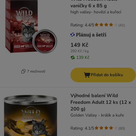
vaničky 6 x 85 g
high valley- hovězí a kuřecí
Rating: 4.4/5
(
41
)
149 Kč
292 Kč / kg
139 Kč
7 možností
Přidat do košíku
Výhodné balení Wild
Freedom Adult 12 ks (12 x
200 g)
Golden Valley - králík a kuře
Rating: 4.1/5
(
80
)