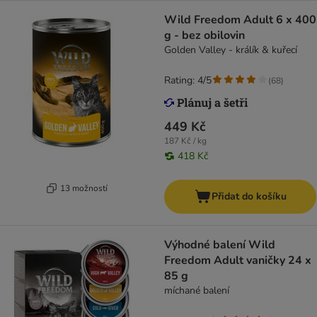
Wild Freedom Adult 6 x 400
g - bez obilovin
Golden Valley - králík & kuřecí
Rating: 4/5
(
68
)
449 Kč
187 Kč / kg
418 Kč
13 možností
Přidat do košíku
Výhodné balení Wild
Freedom Adult vaničky 24 x
85 g
míchané balení