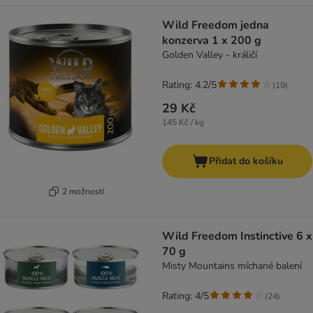
Wild Freedom jedna
konzerva 1 x 200 g
Golden Valley - králičí
Rating: 4.2/5
(
19
)
29 Kč
145 Kč / kg
Přidat do košíku
2 možností
Wild Freedom Instinctive 6 x
70 g
Misty Mountains míchané balení
Rating: 4/5
(
24
)