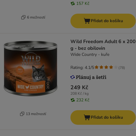
157 Kč
6 možností
Přidat do košíku
Wild Freedom Adult 6 x 200
g - bez obilovin
Wide Country - kuře
Rating: 4.1/5
(
78
)
249 Kč
208 Kč / kg
232 Kč
13 možností
Přidat do košíku