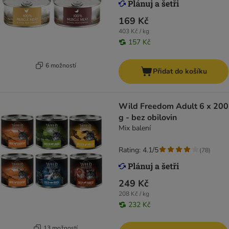
169 Kč
403 Kč / kg
157 Kč
6 možností
Přidat do košíku
Wild Freedom Adult 6 x 200
g - bez obilovin
Mix balení
Rating: 4.1/5
(
78
)
249 Kč
208 Kč / kg
232 Kč
13 možností