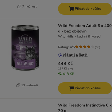
7 možností
Přidat do košíku
Wild Freedom Adult 6 x 400
g - bez obilovin
Wild Hills - kachní & kuřecí
Rating: 4/5
(
68
)
449 Kč
187 Kč / kg
418 Kč
13 možností
Přidat do košíku
Wild Freedom Instinctive 6 x
70 g