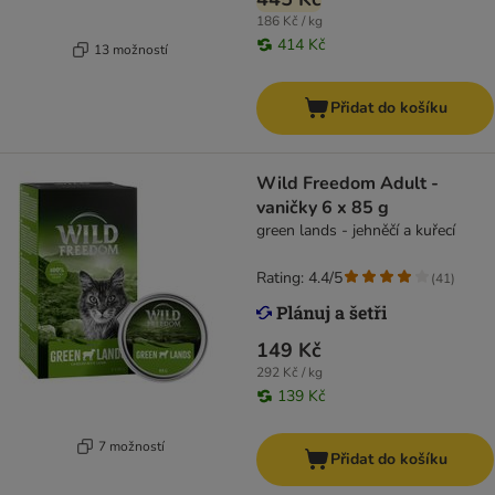
186 Kč / kg
414 Kč
13 možností
Přidat do košíku
Wild Freedom Adult -
vaničky 6 x 85 g
green lands - jehněčí a kuřecí
Rating: 4.4/5
(
41
)
149 Kč
292 Kč / kg
139 Kč
7 možností
Přidat do košíku