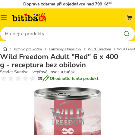
Doprava zdarma při objednávce nad 799 Kč**
Kategorie
Hledat
Krmivo pro kočky
Konzervy a kapsičky
Wild Freedom
Wild Freed
Wild Freedom Adult "Red" 6 x 400
g - receptura bez obilovin
Scarlet Sunrise - vepřové, losos a tuňák
Ohodnoťte tento produkt
(
0
)