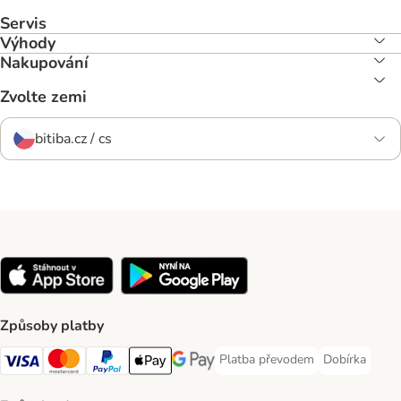
Servis
Výhody
Nakupování
Zvolte zemi
bitiba.cz / cs
Způsoby platby
Platba převodem
Dobírka
Platba převodem Payment Meth
Dobírka Paym
Visa Payment Method
mastercard Payment Method
PayPal Payment Method
Apple pay Payment Method
Google Pay Payment Method