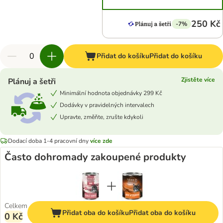
250 Kč
-7%
Přidat do košíku
Přidat do košíku
Zjistěte více
Plánuj a šetři
Minimální hodnota objednávky 299 Kč
Dodávky v pravidelných intervalech
Upravte, změňte, zrušte kdykoli
Dodací doba 1-4 pracovní dny
více zde
Často dohromady zakoupené produkty
Celkem
Přidat oba do košíku
Přidat oba do košíku
0 Kč