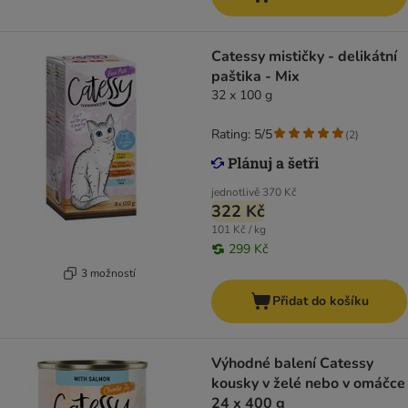
Catessy mističky - delikátní
paštika - Mix
32 x 100 g
Rating: 5/5
(
2
)
jednotlivě
370 Kč
322 Kč
101 Kč / kg
299 Kč
3 možností
Přidat do košíku
Výhodné balení Catessy
kousky v želé nebo v omáčce
24 x 400 g