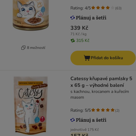
Rating: 4/5
(
63
)
339 Kč
71 Kč / kg
315 Kč
8 možností
Přidat do košíku
Catessy křupavé pamlsky 5
x 65 g – výhodné balení
s kachnou, krocanem a kuřecím
masem
Rating: 5/5
(
2
)
jednotlivě
175 Kč