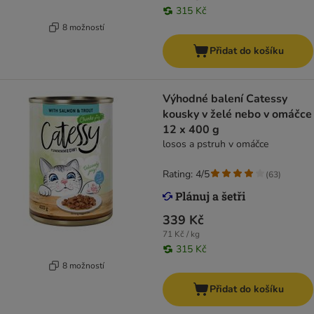
315 Kč
8 možností
Přidat do košíku
Výhodné balení Catessy
kousky v želé nebo v omáčce
12 x 400 g
losos a pstruh v omáčce
Rating: 4/5
(
63
)
339 Kč
71 Kč / kg
315 Kč
8 možností
Přidat do košíku