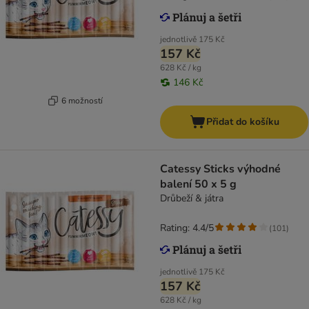
jednotlivě
175 Kč
157 Kč
628 Kč / kg
146 Kč
6 možností
Přidat do košíku
Catessy Sticks výhodné
balení 50 x 5 g
Drůbeží & játra
Rating: 4.4/5
(
101
)
jednotlivě
175 Kč
157 Kč
628 Kč / kg