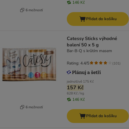
146 Kč
6 možností
Přidat do košíku
Catessy Sticks výhodné
balení 50 x 5 g
Bar-B-Q s krůtím masem
Rating: 4.4/5
(
101
)
jednotlivě
175 Kč
157 Kč
628 Kč / kg
146 Kč
6 možností
Přidat do košíku