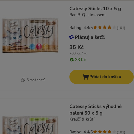
Catessy Sticks 10 x 5 g
Bar-B-Q s lososem
Rating: 4.4/5
(
101
)
35 Kč
700 Kč / kg
33 Kč
Přidat do košíku
5 možností
Catessy Sticks výhodné
balení 50 x 5 g
Králičí & krůtí
Rating: 4.4/5
(
101
)