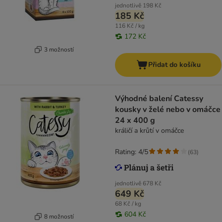
jednotlivě
198 Kč
185 Kč
116 Kč / kg
172 Kč
3 možností
Přidat do košíku
Výhodné balení Catessy
kousky v želé nebo v omáčce
24 x 400 g
králičí a krůtí v omáčce
Rating: 4/5
(
63
)
jednotlivě
678 Kč
649 Kč
68 Kč / kg
604 Kč
8 možností