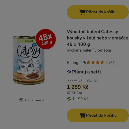
Přidat do košíku
Výhodné balení Catessy
kousky v želé nebo v omáčce
48 x 400 g
míchané balení v omáčce
Rating: 4/5
(
63
)
jednotlivě
1 356 Kč
1 289 Kč
67 Kč / kg
1 199 Kč
10 možností
Přidat do košíku