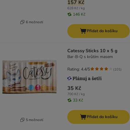
157 Kč
628 Kč / kg
146 Kč
6 možností
Přidat do košíku
Catessy Sticks 10 x 5 g
Bar-B-Q s krůtím masem
Rating: 4.4/5
(
101
)
35 Kč
700 Kč / kg
33 Kč
Přidat do košíku
5 možností