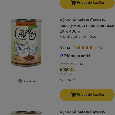
Přidat do košíku
Výhodné balení Catessy
kousky v želé nebo v omáčce
24 x 400 g
kachní a játra v omáčce
Rating: 4/5
(
63
)
jednotlivě
678 Kč
649 Kč
68 Kč / kg
604 Kč
8 možností
Přidat do košíku
Výhodné balení Catessy