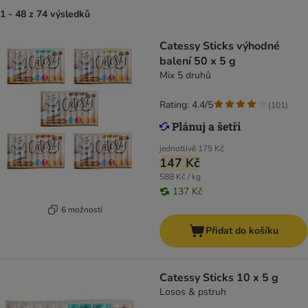
1 - 48 z 74 výsledků
Catessy Sticks výhodné
balení 50 x 5 g
Mix 5 druhů
Rating: 4.4/5
(
101
)
jednotlivě
175 Kč
147 Kč
588 Kč / kg
137 Kč
6 možností
Přidat do košíku
Catessy Sticks 10 x 5 g
Losos & pstruh