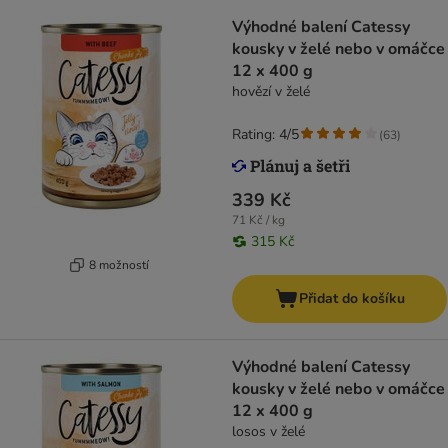
Výhodné balení Catessy
kousky v želé nebo v omáčce
12 x 400 g
hovězí v želé
Rating: 4/5
(
63
)
339 Kč
71 Kč / kg
315 Kč
8 možností
Přidat do košíku
Výhodné balení Catessy
kousky v želé nebo v omáčce
12 x 400 g
losos v želé