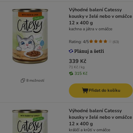
Výhodné balení Catessy
kousky v želé nebo v omáčce
12 x 400 g
kachna a játra v omáčce
Rating: 4/5
(
63
)
339 Kč
71 Kč / kg
315 Kč
8 možností
Přidat do košíku
Výhodné balení Catessy
kousky v želé nebo v omáčce
12 x 400 g
králičí a krůtí v omáčce