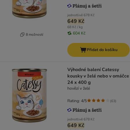
jednotlivě
678 Kč
649 Kč
68 Kč / kg
604 Kč
8 možností
Přidat do košíku
Výhodné balení Catessy
kousky v želé nebo v omáčce
24 x 400 g
hovězí v želé
Rating: 4/5
(
63
)
jednotlivě
678 Kč
649 Kč