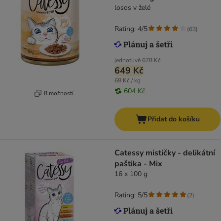
losos v želé
Rating: 4/5
(
63
)
jednotlivě
678 Kč
649 Kč
68 Kč / kg
604 Kč
8 možností
Přidat do košíku
Catessy mističky - delikátní
paštika - Mix
16 x 100 g
Rating: 5/5
(
2
)