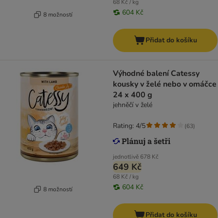
68 Kč / kg
604 Kč
8 možností
Přidat do košíku
Výhodné balení Catessy
kousky v želé nebo v omáčce
24 x 400 g
jehněčí v želé
Rating: 4/5
(
63
)
jednotlivě
678 Kč
649 Kč
68 Kč / kg
604 Kč
8 možností
Přidat do košíku