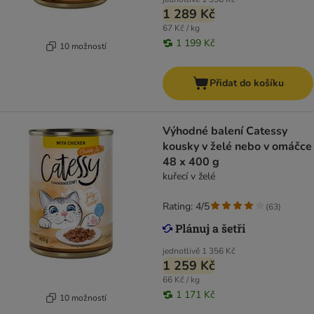
1 289 Kč
67 Kč / kg
1 199 Kč
10 možností
Přidat do košíku
Výhodné balení Catessy
kousky v želé nebo v omáčce
48 x 400 g
kuřecí v želé
Rating: 4/5
(
63
)
jednotlivě
1 356 Kč
1 259 Kč
66 Kč / kg
1 171 Kč
10 možností