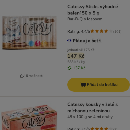
Catessy Sticks výhodné
balení 50 x 5 g
Bar-B-Q s lososem
Rating: 4.4/5
(
101
)
jednotlivě
175 Kč
147 Kč
588 Kč / kg
137 Kč
6 možností
Přidat do košíku
Catessy kousky v želé s
míchanou zeleninou
48 x 100 g se 4 mi druhy
Rating: 3.5/5
(
2
)