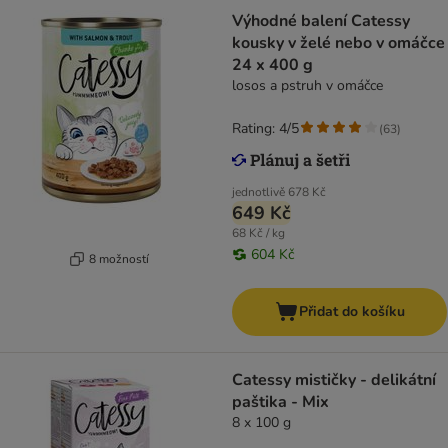
Výhodné balení Catessy
kousky v želé nebo v omáčce
24 x 400 g
losos a pstruh v omáčce
Rating: 4/5
(
63
)
jednotlivě
678 Kč
649 Kč
68 Kč / kg
604 Kč
8 možností
Přidat do košíku
Catessy mističky - delikátní
paštika - Mix
8 x 100 g