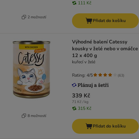
111 Kč
2 možností
Přidat do košíku
Výhodné balení Catessy
kousky v želé nebo v omáčce
12 x 400 g
kuřecí v želé
Rating: 4/5
(
63
)
339 Kč
71 Kč / kg
315 Kč
8 možností
Přidat do košíku