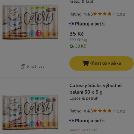
Králičí & krůtí
Rating: 4.4/5
(
101
)
35 Kč
700 Kč / kg
33 Kč
Přidat do košíku
5 možností
Catessy Sticks výhodné
balení 50 x 5 g
Losos & pstruh
Rating: 4.4/5
(
101
)
jednotlivě
175 Kč