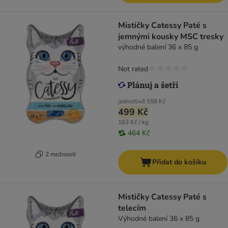
Mističky Catessy Paté s
jemnými kousky MSC tresky
výhodné balení 36 x 85 g
Not rated
jednotlivě
558 Kč
499 Kč
163 Kč / kg
464 Kč
2 možností
Přidat do košíku
Mističky Catessy Paté s
telecím
Výhodné balení 36 x 85 g