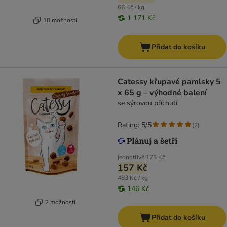
66 Kč / kg
1 171 Kč
10 možností
Přidat do košíku
Catessy křupavé pamlsky 5
x 65 g – výhodné balení
se sýrovou příchutí
Rating: 5/5
(
2
)
jednotlivě
175 Kč
157 Kč
483 Kč / kg
146 Kč
2 možností
Přidat do košíku