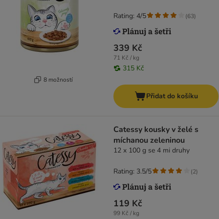
Rating: 4/5
(
63
)
339 Kč
71 Kč / kg
315 Kč
8 možností
Přidat do košíku
Catessy kousky v želé s
míchanou zeleninou
12 x 100 g se 4 mi druhy
Rating: 3.5/5
(
2
)
119 Kč
99 Kč / kg