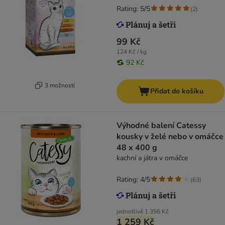
Rating: 5/5
(
2
)
99 Kč
124 Kč / kg
92 Kč
3 možností
Přidat do košíku
Výhodné balení Catessy
kousky v želé nebo v omáčce
48 x 400 g
kachní a játra v omáčce
Rating: 4/5
(
63
)
jednotlivě
1 356 Kč
1 259 Kč