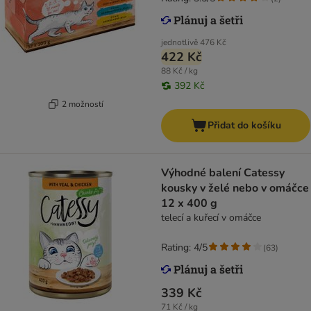
jednotlivě
476 Kč
422 Kč
88 Kč / kg
392 Kč
2 možností
Přidat do košíku
Výhodné balení Catessy
kousky v želé nebo v omáčce
12 x 400 g
telecí a kuřecí v omáčce
Rating: 4/5
(
63
)
339 Kč
71 Kč / kg