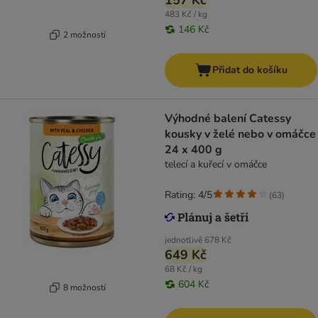
157 Kč
483 Kč / kg
146 Kč
2 možností
Přidat do košíku
Výhodné balení Catessy
kousky v želé nebo v omáčce
24 x 400 g
telecí a kuřecí v omáčce
Rating: 4/5
(
63
)
jednotlivě
678 Kč
649 Kč
68 Kč / kg
604 Kč
8 možností