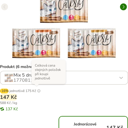
Celková cena
Produkt (6 možností)
stejných položek
při koupi
Mix 5 druhů
jednotlivě
1770811.4
-16%
jednotlivě
175 Kč
147 Kč
588 Kč / kg
137 Kč
Jednorázové
147 Kč