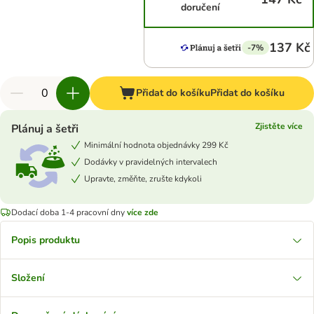
doručení
137 Kč
-7%
Přidat do košíku
Přidat do košíku
Zjistěte více
Plánuj a šetři
Minimální hodnota objednávky 299 Kč
Dodávky v pravidelných intervalech
Upravte, změňte, zrušte kdykoli
Dodací doba 1-4 pracovní dny
více zde
Popis produktu
Složení