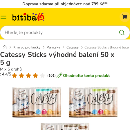
Doprava zdarma při objednávce nad 799 Kč**
Kategorie
Hledat
Krmivo pro kočky
Pamlsky
Catessy
Catessy Sticks výhodné balen
Catessy Sticks výhodné balení 50 x
5 g
Mix 5 druhů
: 4.4/5
Ohodnoťte tento produkt
(
101
)