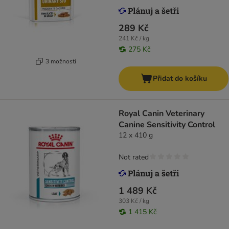
289 Kč
241 Kč / kg
275 Kč
3 možností
Přidat do košíku
Royal Canin Veterinary
Canine Sensitivity Control
12 x 410 g
Not rated
1 489 Kč
303 Kč / kg
1 415 Kč