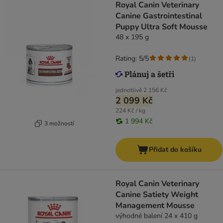
Royal Canin Veterinary
Canine Gastrointestinal
Puppy Ultra Soft Mousse
48 x 195 g
Rating: 5/5
(
1
)
jednotlivě
2 156 Kč
2 099 Kč
224 Kč / kg
1 994 Kč
3 možností
Přidat do košíku
Royal Canin Veterinary
Canine Satiety Weight
Management Mousse
výhodné balení 24 x 410 g