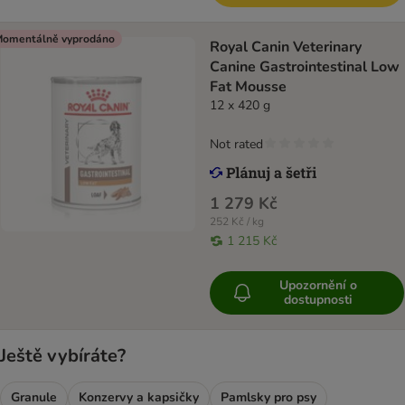
omentálně vyprodáno
Royal Canin Veterinary
Canine Gastrointestinal Low
Fat Mousse
12 x 420 g
Not rated
1 279 Kč
252 Kč / kg
1 215 Kč
Upozornění o
dostupnosti
Ještě vybíráte?
Granule
Konzervy a kapsičky
Pamlsky pro psy