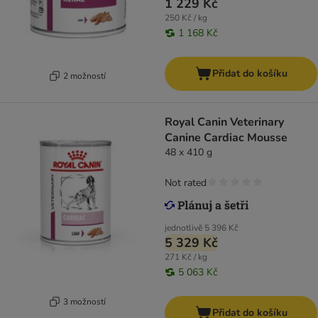
1 229 Kč
250 Kč / kg
1 168 Kč
Přidat do košíku
2 možností
Royal Canin Veterinary
Canine Cardiac Mousse
48 x 410 g
Not rated
jednotlivě
5 396 Kč
5 329 Kč
271 Kč / kg
5 063 Kč
3 možností
Přidat do košíku