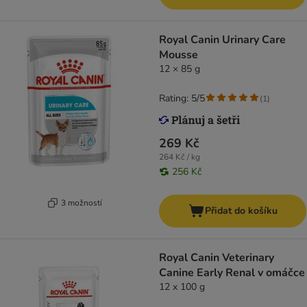
Royal Canin Urinary Care
Mousse
12 × 85 g
Rating: 5/5
(
1
)
269 Kč
264 Kč / kg
256 Kč
3 možností
Přidat do košíku
Royal Canin Veterinary
Canine Early Renal v omáčce
12 x 100 g