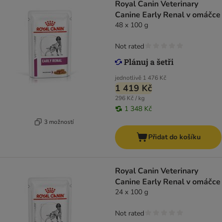
Royal Canin Veterinary
Canine Early Renal v omáčce
48 x 100 g
Not rated
jednotlivě
1 476 Kč
1 419 Kč
296 Kč / kg
1 348 Kč
3 možností
Přidat do košíku
Royal Canin Veterinary
Canine Early Renal v omáčce
24 x 100 g
Not rated