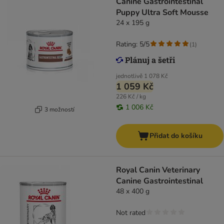
Canine Gastrointestinal
Puppy Ultra Soft Mousse
24 x 195 g
Rating: 5/5
(
1
)
jednotlivě
1 078 Kč
1 059 Kč
226 Kč / kg
1 006 Kč
3 možností
Přidat do košíku
Royal Canin Veterinary
Canine Gastrointestinal
48 x 400 g
Not rated