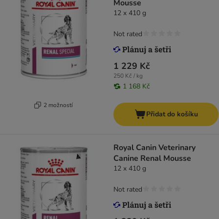
Mousse
12 x 410 g
Not rated
1 229 Kč
250 Kč / kg
1 168 Kč
2 možností
Přidat do košíku
Royal Canin Veterinary
Canine Renal Mousse
12 x 410 g
Not rated