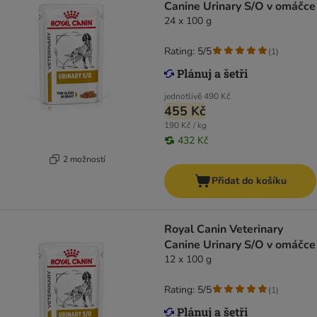
Canine Urinary S/O v omáčce
24 x 100 g
Rating: 5/5
(
1
)
jednotlivě
490 Kč
455 Kč
190 Kč / kg
432 Kč
2 možností
Přidat do košíku
Royal Canin Veterinary
Canine Urinary S/O v omáčce
12 x 100 g
Rating: 5/5
(
1
)