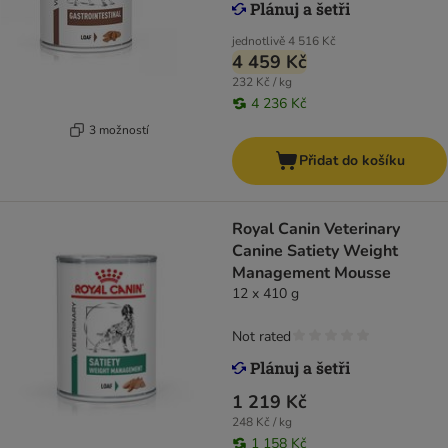
jednotlivě
4 516 Kč
4 459 Kč
232 Kč / kg
4 236 Kč
3 možností
Přidat do košíku
Royal Canin Veterinary
Canine Satiety Weight
Management Mousse
12 x 410 g
Not rated
1 219 Kč
248 Kč / kg
1 158 Kč