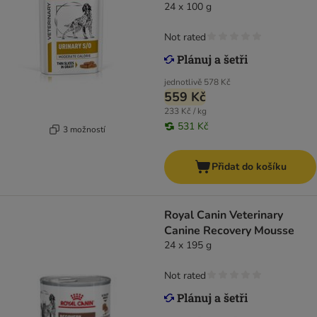
24 x 100 g
Not rated
jednotlivě
578 Kč
559 Kč
233 Kč / kg
531 Kč
3 možností
Přidat do košíku
Royal Canin Veterinary
Canine Recovery Mousse
24 x 195 g
Not rated