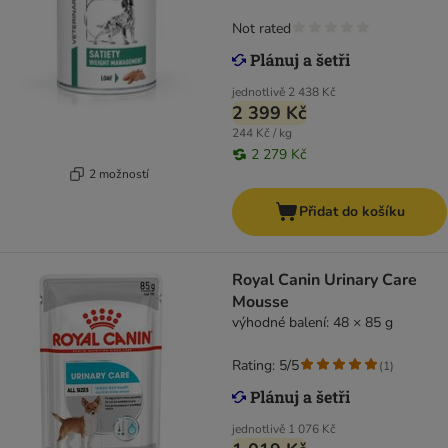
Not rated
jednotlivě
2 438 Kč
2 399 Kč
244 Kč / kg
2 279 Kč
2 možností
Přidat do košíku
Royal Canin Urinary Care
Mousse
výhodné balení: 48 × 85 g
Rating: 5/5
(
1
)
jednotlivě
1 076 Kč