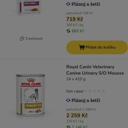
jednotlivě
738 Kč
719 Kč
300 Kč / kg
683 Kč
3 možností
Přidat do košíku
Royal Canin Veterinary
Canine Urinary S/O Mousse
24 x 410 g
Not rated
jednotlivě
2 298 Kč
2 259 Kč
230 Kč / kg
2 146 Kč