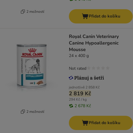
2 možností
Přidat do košíku
Royal Canin Veterinary
Canine Hypoallergenic
Mousse
24 x 400 g
Not rated
jednotlivě
2 858 Kč
2 819 Kč
294 Kč / kg
2 678 Kč
2 možností
Přidat do košíku