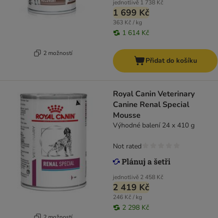
jednotlivě
1 738 Kč
1 699 Kč
363 Kč / kg
1 614 Kč
2 možností
Přidat do košíku
Royal Canin Veterinary
Canine Renal Special
Mousse
Výhodné balení 24 x 410 g
Not rated
jednotlivě
2 458 Kč
2 419 Kč
246 Kč / kg
2 298 Kč
2 možností