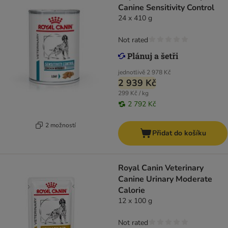
Canine Sensitivity Control
24 x 410 g
Not rated
jednotlivě
2 978 Kč
2 939 Kč
299 Kč / kg
2 792 Kč
2 možností
Přidat do košíku
Royal Canin Veterinary
Canine Urinary Moderate
Calorie
12 x 100 g
Not rated