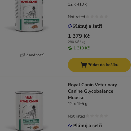
12 x 410 g
Not rated
1 379 Kč
280 Kč / kg
1 310 Kč
2 možností
Přidat do košíku
Royal Canin Veterinary
Canine Glycobalance
Mousse
12 x 195 g
Not rated