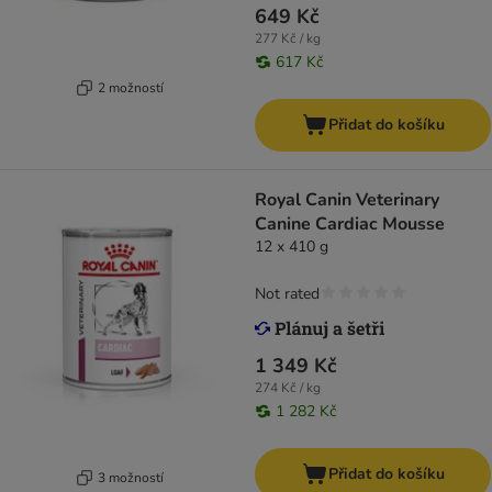
649 Kč
277 Kč / kg
617 Kč
2 možností
Přidat do košíku
Royal Canin Veterinary
Canine Cardiac Mousse
12 x 410 g
Not rated
1 349 Kč
274 Kč / kg
1 282 Kč
Přidat do košíku
3 možností