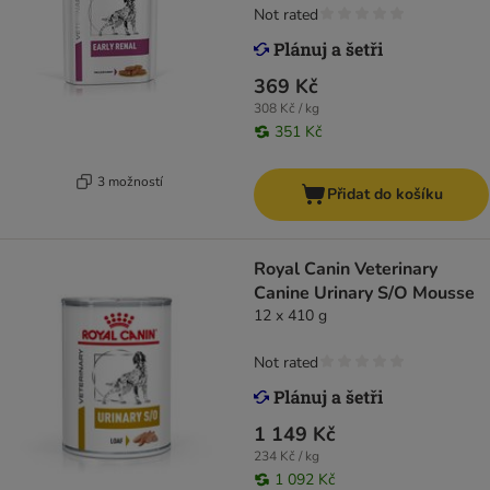
Not rated
369 Kč
308 Kč / kg
351 Kč
3 možností
Přidat do košíku
Royal Canin Veterinary
Canine Urinary S/O Mousse
12 x 410 g
Not rated
1 149 Kč
234 Kč / kg
1 092 Kč