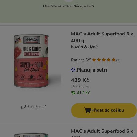
Ušetřete až 7 % s Plánuj a šetři
MAC's Adult Superfood 6 x
400 g
hovězí & dýně
Rating: 5/5
(
1
)
439 Kč
183 Kč / kg
417 Kč
6 možností
Přidat do košíku
MAC's Adult Superfood 6 x