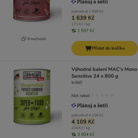
jednotlivě
1 658 Kč
1 639 Kč
171 Kč / kg
1 557 Kč
8 možností
Přidat do košíku
Výhodné balení MAC's Mono
Sensitive 24 x 800 g
králičí
Not rated
jednotlivě
4 156 Kč
4 109 Kč
214 Kč / kg
3 904 Kč