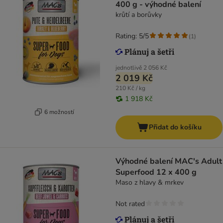
400 g - výhodné balení
krůtí a borůvky
Rating: 5/5
(
1
)
jednotlivě
2 056 Kč
2 019 Kč
210 Kč / kg
1 918 Kč
6 možností
Přidat do košíku
Výhodné balení MAC's Adult
Superfood 12 x 400 g
Maso z hlavy & mrkev
Not rated