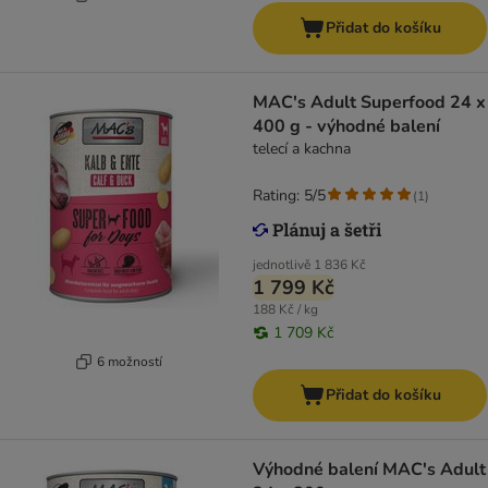
Přidat do košíku
MAC's Adult Superfood 24 x
400 g - výhodné balení
telecí a kachna
Rating: 5/5
(
1
)
jednotlivě
1 836 Kč
1 799 Kč
188 Kč / kg
1 709 Kč
6 možností
Přidat do košíku
Výhodné balení MAC's Adult