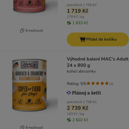
jednotlivě
1 756 Kč
1 719 Kč
179 Kč / kg
1 633 Kč
6 možností
Přidat do košíku
Výhodné balení MAC's Adult
24 x 800 g
kuřecí abrusinky
Rating: 5/5
(
1
)
jednotlivě
2 796 Kč
2 739 Kč
143 Kč / kg
2 602 Kč
8 možností