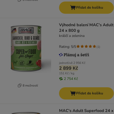
Přidat do košíku
Výhodné balení MAC's Adult
24 x 800 g
králičí a zelenina
Rating: 5/5
(
1
)
jednotlivě
2 956 Kč
2 899 Kč
151 Kč / kg
2 754 Kč
8 možností
Přidat do košíku
MAC's Adult Superfood 24 x