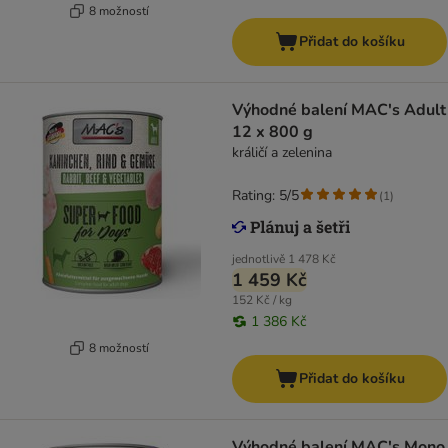
8 možností
Přidat do košíku
Výhodné balení MAC's Adult
12 x 800 g
králičí a zelenina
Rating: 5/5
(
1
)
jednotlivě
1 478 Kč
1 459 Kč
152 Kč / kg
1 386 Kč
8 možností
Přidat do košíku
Výhodné balení MAC's Mono