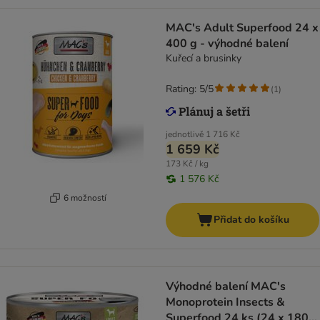
MAC's Adult Superfood 24 x
400 g - výhodné balení
Kuřecí a brusinky
Rating: 5/5
(
1
)
jednotlivě
1 716 Kč
1 659 Kč
173 Kč / kg
1 576 Kč
6 možností
Přidat do košíku
Výhodné balení MAC's
Monoprotein Insects &
Superfood 24 ks (24 x 180