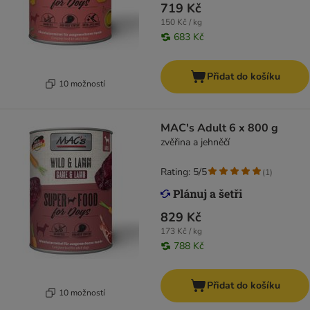
719 Kč
150 Kč / kg
683 Kč
Přidat do košíku
10 možností
MAC's Adult 6 x 800 g
zvěřina a jehněčí
Rating: 5/5
(
1
)
829 Kč
173 Kč / kg
788 Kč
Přidat do košíku
10 možností