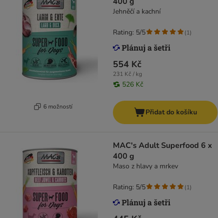
400 g
Jehněčí a kachní
Rating: 5/5
(
1
)
554 Kč
231 Kč / kg
526 Kč
6 možností
Přidat do košíku
MAC's Adult Superfood 6 x
400 g
Maso z hlavy a mrkev
Rating: 5/5
(
1
)