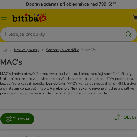
Doprava zdarma při objednávce nad 799 Kč**
Kategorie
Hledat
Krmivo pro psy
Konzervy a kapsičky
MAC's
MAC's
MAC's krmivo přesvědčí svou vysokou kvalitou, kterou zaručují speciální přísady.
Unikátní mokré krmivo je vhodné pro všechny psy, obsahuje min. 70% podíl masa,
bez zvířecí a kostní moučky,
bez obilnin
. MAC's konzervy neobsahují umělá barviva,
aromata ani konzervační látky.
Vyrobeno v Německu.
Krmivo je vhodné pro citlivé
psy, obsahuje pouze jediný zdroj živočišných bílkovin a sacharidů.
Obliba
Filtrovat