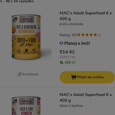
1 - 48 z 54 výsledků
MAC's Adult Superfood 6 x
400 g
krůtí a borůvky
Rating: 5/5
(
1
)
514 Kč
214 Kč / kg
488 Kč
6 možností
Přidat do košíku
MAC's Adult Superfood 6 x
400 g
telecí a kachna