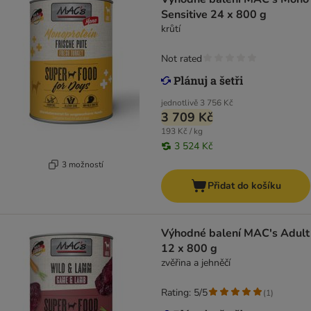
Sensitive 24 x 800 g
krůtí
Not rated
jednotlivě
3 756 Kč
3 709 Kč
193 Kč / kg
3 524 Kč
3 možností
Přidat do košíku
Výhodné balení MAC's Adult
12 x 800 g
zvěřina a jehněčí
Rating: 5/5
(
1
)