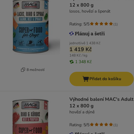
12 x 800 g
losos, hovězí a špenát
Rating: 5/5
(
1
)
jednotlivě
1 438 Kč
1 419 Kč
148 Kč / kg
1 348 Kč
8 možností
Přidat do košíku
Výhodné balení MAC's Adult
12 x 800 g
hovězí a dýně
Rating: 5/5
(
1
)