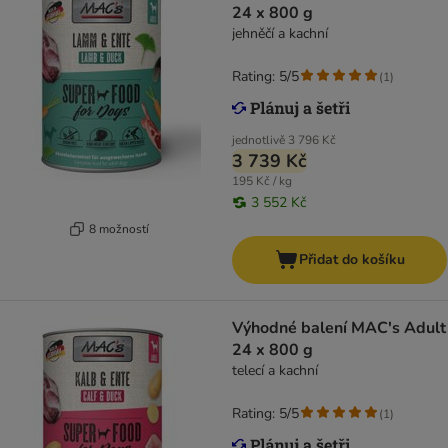
24 x 800 g
jehněčí a kachní
Rating: 5/5
(
1
)
jednotlivě
3 796 Kč
3 739 Kč
195 Kč / kg
3 552 Kč
8 možností
Přidat do košíku
Výhodné balení MAC's Adult
24 x 800 g
telecí a kachní
Rating: 5/5
(
1
)