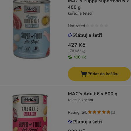
MAC's Puppy Superfood 6 x
400 g
kuřecí a telecí
Not rated
427 Kč
178 Kč / kg
406 Kč
Přidat do košíku
MAC's Adult 6 x 800 g
telecí a kachní
Rating: 5/5
(
1
)