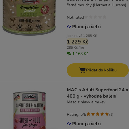
g)
černé mouchy (Hermetia illucens)
Not rated
jednotlivě
1 268 Kč
1 229 Kč
285 Kč / kg
1 168 Kč
Přidat do košíku
MAC's Adult Superfood 24 x
400 g - výhodné balení
Maso z hlavy a mrkev
Rating: 5/5
(
1
)