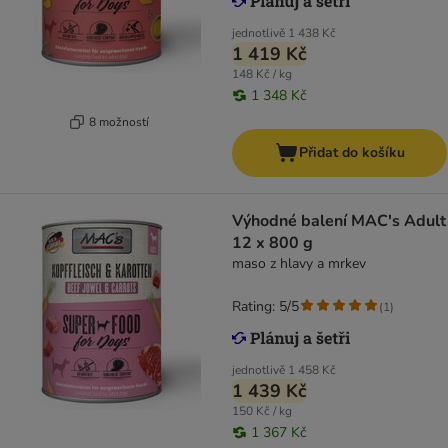
jednotlivě
1 438 Kč
1 419 Kč
148 Kč / kg
1 348 Kč
8 možností
Přidat do košíku
Výhodné balení MAC's Adult
12 x 800 g
maso z hlavy a mrkev
Rating: 5/5
(
1
)
jednotlivě
1 458 Kč
1 439 Kč
150 Kč / kg
1 367 Kč