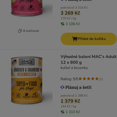
jednotlivě
3 316 Kč
3 269 Kč
170 Kč / kg
3 106 Kč
8 možností
Přidat do košíku
Výhodné balení MAC's Adult
12 x 800 g
kuřecí a brusinky
Rating: 5/5
(
1
)
jednotlivě
1 398 Kč
1 379 Kč
144 Kč / kg
1 310 Kč