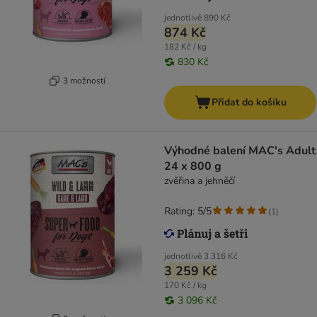
jednotlivě
890 Kč
874 Kč
182 Kč / kg
830 Kč
3 možností
Přidat do košíku
Výhodné balení MAC's Adult
24 x 800 g
zvěřina a jehněčí
Rating: 5/5
(
1
)
jednotlivě
3 316 Kč
3 259 Kč
170 Kč / kg
3 096 Kč