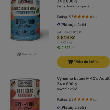
24 x 800 g
losos, hovězí a špenát
Rating: 5/5
(
1
)
jednotlivě
2 876 Kč
2 819 Kč
147 Kč / kg
2 678 Kč
8 možností
Přidat do košíku
Výhodné balení MAC's Adult
24 x 800 g
hovězí a dýně
Rating: 5/5
(
1
)