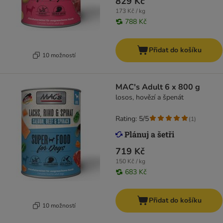
829 Kč
173 Kč / kg
788 Kč
Přidat do košíku
10 možností
MAC's Adult 6 x 800 g
losos, hovězí a špenát
Rating: 5/5
(
1
)
719 Kč
150 Kč / kg
683 Kč
Přidat do košíku
10 možností