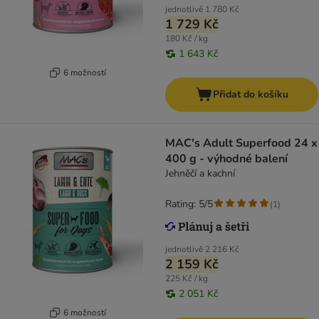
jednotlivě
1 780 Kč
1 729 Kč
180 Kč / kg
1 643 Kč
6 možností
Přidat do košíku
MAC's Adult Superfood 24 x
400 g - výhodné balení
Jehněčí a kachní
Rating: 5/5
(
1
)
jednotlivě
2 216 Kč
2 159 Kč
225 Kč / kg
2 051 Kč
6 možností