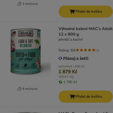
3 možností
Přidat do košíku
Výhodné balení MAC's Adult
12 x 800 g
jehněčí a kachní
Rating: 5/5
(
1
)
jednotlivě
1 898 Kč
1 879 Kč
196 Kč / kg
1 785 Kč
8 možností
Přidat do košíku