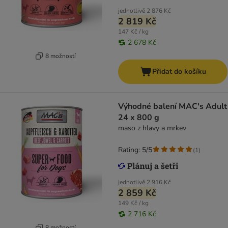
jednotlivě
2 876 Kč
2 819 Kč
147 Kč / kg
2 678 Kč
8 možností
Přidat do košíku
Výhodné balení MAC's Adult
24 x 800 g
maso z hlavy a mrkev
Rating: 5/5
(
1
)
jednotlivě
2 916 Kč
2 859 Kč
149 Kč / kg
2 716 Kč
8 možností