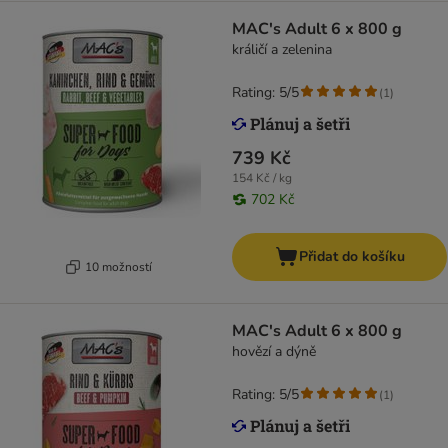
MAC's Adult 6 x 800 g
králičí a zelenina
Rating: 5/5
(
1
)
739 Kč
154 Kč / kg
702 Kč
Přidat do košíku
10 možností
MAC's Adult 6 x 800 g
hovězí a dýně
Rating: 5/5
(
1
)