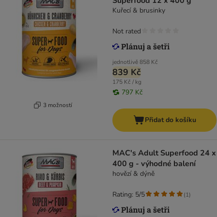
Superfood 12 x 400 g
Kuřecí & brusinky
Not rated
jednotlivě
858 Kč
839 Kč
175 Kč / kg
797 Kč
3 možností
Přidat do košíku
MAC's Adult Superfood 24 x
400 g - výhodné balení
hovězí & dýně
Rating: 5/5
(
1
)