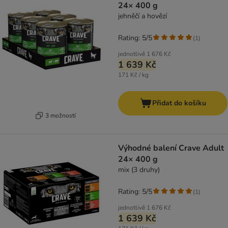
24× 400 g
jehněčí a hovězí
Rating: 5/5
(
1
)
jednotlivě
1 676 Kč
1 639 Kč
171 Kč / kg
Přidat do košíku
3 možností
Výhodné balení Crave Adult
24× 400 g
mix (3 druhy)
Rating: 5/5
(
1
)
jednotlivě
1 676 Kč
1 639 Kč