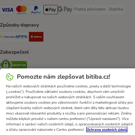
Platba převodem
Dobírka
Platba převodem Payment Meth
Dobírka Paym
Visa Payment Method
mastercard Payment Method
PayPal Payment Method
Apple pay Payment Method
Google Pay Payment Method
Způsoby dopravy
Česká pošta Shipping Method
PPL Shipping Method
Zásilkovna Shipping Method
Zabezpečení
Security
Pomozte nám zlepšovat bitiba.cz!
Na našich webových stránkách používáme cookies, pixely a další technologie
Obchodní podmínky
Ochrana osobních údajů
Likvidace baterií
(„cookies“). Používáme základní soubory cookies, abychom vám umožnili
prohlížet a nakupovat na našich webových stránkách. S vaším souhlasem
Impressum
DSA
Newsletter
Poštovné a dodací termín
aktivujeme soubory cookies pro výkonnostní, funkční a marketingové účely pro
Způsob platby
Formulář na odstoupení od smlouvy
zlepšení kvality našich webových stránek, které vám díky této aktivaci budou
moci ukazovat relevantní produkty a služby a pro personalizaci reklam. Změny
Věrnostní karta
Prohlášení o přístupnosti
můžete kdykoli provést v našem centru preferencí ("Upravit nastavení"). Více
informací o správci vašich osobních údajů, o zpracovávaných osobních údajích
bitiba GmbH
2026
a účelu zpracování naleznete v Centru preferencí
Ochrana osobních údajů