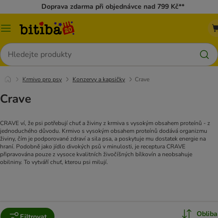
Doprava zdarma při objednávce nad 799 Kč**
Kategorie
Hledat
Krmivo pro psy
Konzervy a kapsičky
Crave
Crave
CRAVE ví, že psi potřebují chuť a živiny z krmiva s vysokým obsahem proteínů - z
jednoduchého důvodu. Krmivo s vysokým obsahem proteínů dodává organizmu
živiny, čím je podporované zdraví a sila psa, a poskytuje mu dostatek energie na
hraní. Podobně jako jídlo divokých psů v minulosti, je receptura CRAVE
připravována pouze z vysoce kvalitních živočíšných bílkovín a neobsahuje
obilniny. To vytváří chuť, kterou psi milují.
Obliba
Filtrovat