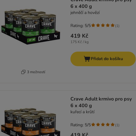
6 x 400 g
jehněčí a hovězí
Rating: 5/5
(
1
)
419 Kč
175 Kč / kg
Přidat do košíku
3 možností
Crave Adult krmivo pro psy
6 x 400 g
kuřecí a krůtí
Rating: 5/5
(
1
)
419 Kč