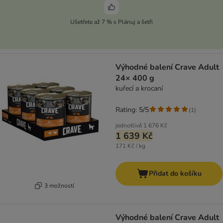
Ušetřete až 7 % s Plánuj a šetři
Výhodné balení Crave Adult
24× 400 g
kuřecí a krocaní
Rating: 5/5
(
1
)
jednotlivě
1 676 Kč
1 639 Kč
171 Kč / kg
Přidat do košíku
3 možností
Výhodné balení Crave Adult