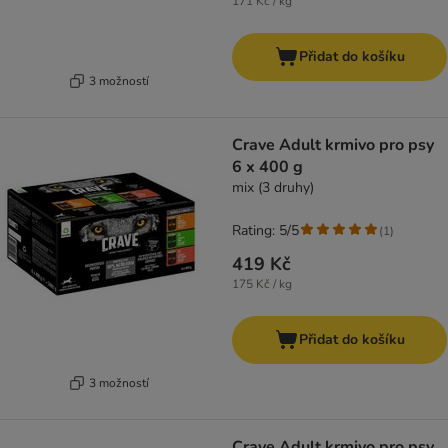
171 Kč / kg
Přidat do košíku
3 možností
Crave Adult krmivo pro psy
6 x 400 g
mix (3 druhy)
Rating: 5/5
(
1
)
419 Kč
175 Kč / kg
Přidat do košíku
3 možností
Crave Adult krmivo pro psy