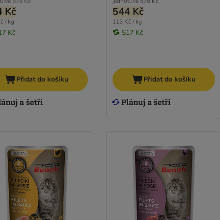
tlivě
578 Kč
jednotlivě
578 Kč
4 Kč
544 Kč
č / kg
113 Kč / kg
17 Kč
517 Kč
Přidat do košíku
Přidat do košíku