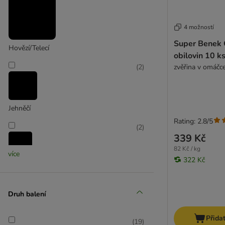
Hill's Prescription Diet
IAMS
James Wellbeloved
4 možností
Josera
Super Benek 
Hovězí/Telecí
JosiCat
obilovin 10 k
Kattovit Feline Diet
zvěřina v omáčc
(
2
)
Kattovit Vital Care
Kitekat
KITTY Cat
Jehněčí
Leonardo
Rating: 2.8/5
LifeCat
(
2
)
339 Kč
Lily's Kitchen
82 Kč / kg
Lucky Lou
více
322 Kč
Jelení
MAC's
Miamor
(
4
)
MjAMjAM
Druh balení
Natural Code
Natural Trainer
Přida
(
19
)
Kachna