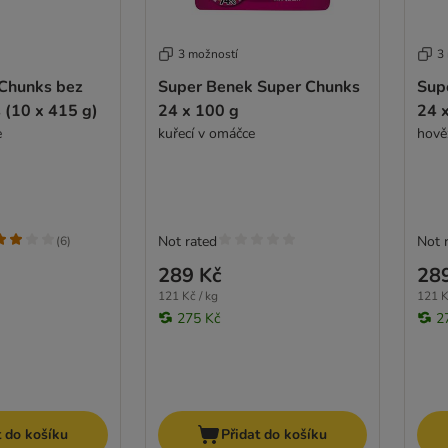
3 možností
3
Chunks bez
Super Benek Super Chunks
Sup
s (10 x 415 g)
24 x 100 g
24 
e
kuřecí v omáčce
hově
Not rated
Not 
(
6
)
289 Kč
28
121 Kč / kg
121 K
275 Kč
2
t do košíku
Přidat do košíku