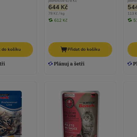
jednotlivě
678 Kč
jedno
644 Kč
54
78 Kč / kg
113 K
612 Kč
5
t do košíku
Přidat do košíku