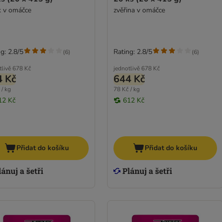
ík v omáčce
zvěřina v omáčce
g: 2.8/5
Rating: 2.8/5
(
6
)
(
6
)
tlivě
678 Kč
jednotlivě
678 Kč
4 Kč
644 Kč
 / kg
78 Kč / kg
12 Kč
612 Kč
Přidat do košíku
Přidat do košíku