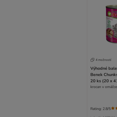
Super Benek
Virbac Veterinary HPM
RAFI
Dogs'n Tiger
4 možností
Výhodné bale
Benek Chunks
20 ks (20 x 4
krocan v omáčce
Rating: 2.8/5