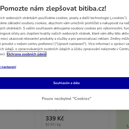
Pomozte nám zlepšovat bitiba.cz!
ich webových stránkách používáme cookies, pixely a další technologie („cookies“).
áme základní soubory cookies, abychom vám umožnili prohlížet a nakupovat na naš
ch stránkách. S vaším souhlasem aktivujeme soubory cookies pro výkonnostní, fun
ingové účely pro zlepšení kvality našich webových stránek, které vám díky této aktiv
moci ukazovat relevantní produkty a služby a pro personalizaci reklam. Změny můž
i provést v našem centru preferencí ("Upravit nastavení"). Více informací o správci v
ch údajů, o zpracovávaných osobních údajích a účelu zpracování naleznete v Centr
encí
Ochrana osobních údajů
4 možností
5%
Chunks bez
Super Benek Chunks bez
t nastavení
s (10 x 415 g)
obilovin 10 ks (10 x 415 g)
krocan v omáčce
Souhlasím a dále
K
Pouze nezbytné "Cookies"
Rating: 2.8/5
(
6
)
(
6
)
339 Kč
82 Kč / kg
U