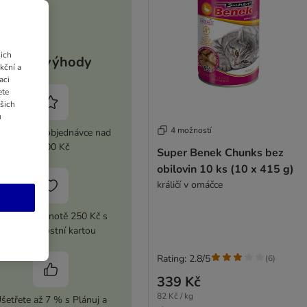
ich
Vaše výhody
kční a
aci
ete
ašich
u
4 možností
 sleva při objednávce nad
2 100 Kč
Super Benek Chunks bez
obilovin 10 ks (10 x 415 g)
králičí v omáčce
upón v hodnotě 250 Kč s
vaší Věrnostní kartou
Rating: 2.8/5
(
6
)
339 Kč
82 Kč / kg
šetřete až 7 % s Plánuj a