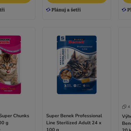
4
Super Chunks
Super Benek Professional
Výh
00 g
Line Sterilized Adult 24 x
Ben
e
100 g
20 k