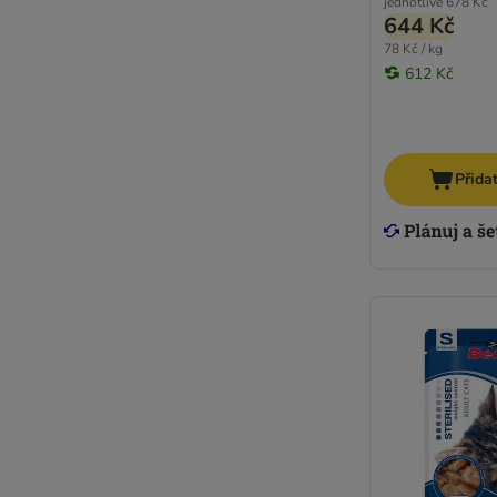
jednotlivě
678 Kč
644 Kč
78 Kč / kg
612 Kč
Přida