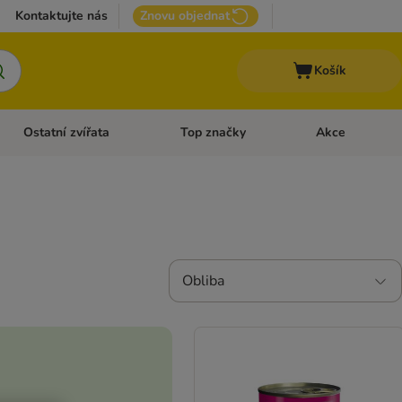
Kontaktujte nás
Znovu objednat
Košík
Ostatní zvířata
Top značky
Akce
pro psy
Otevřít menu: + VET Dieta
Otevřít menu: Ostatní zvířata
Otevřít menu: Top
Obliba