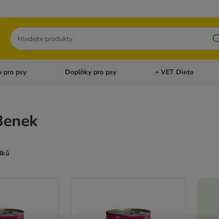
Hledat
 pro psy
Doplňky pro psy
+ VET Dieta
menu: Doplňky pro kočky
Otevřít menu: Krmivo pro psy
Otevřít menu: Doplňky 
Benek
dků