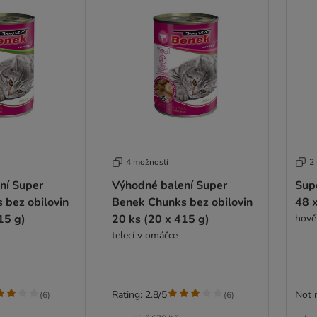
4 možností
2
ní Super
Výhodné balení Super
Sup
 bez obilovin
Benek Chunks bez obilovin
48 x
15 g)
20 ks (20 x 415 g)
hově
telecí v omáčce
Rating: 2.8/5
Not 
(
6
)
(
6
)