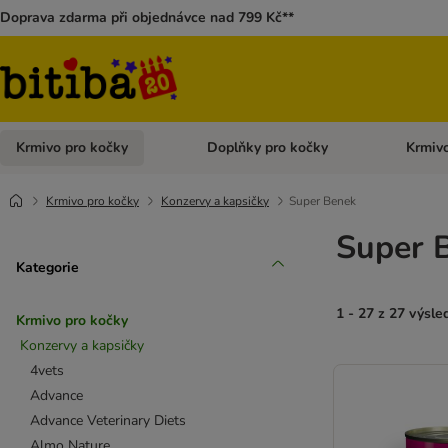
Doprava zdarma při objednávce nad 799 Kč**
Krmivo pro kočky
Doplňky pro kočky
Krmivo
Otevřít menu: Krmivo pro kočky
Otevřít 
Krmivo pro kočky
Konzervy a kapsičky
Super Benek
Super 
Kategorie
1 - 27 z 27 výsle
Krmivo pro kočky
Konzervy a kapsičky
4vets
Advance
Advance Veterinary Diets
Almo Nature