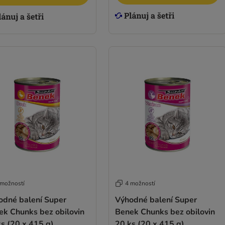
 možností
4 možností
odné balení Super
Výhodné balení Super
ek Chunks bez obilovin
Benek Chunks bez obilovin
s (20 x 415 g)
20 ks (20 x 415 g)