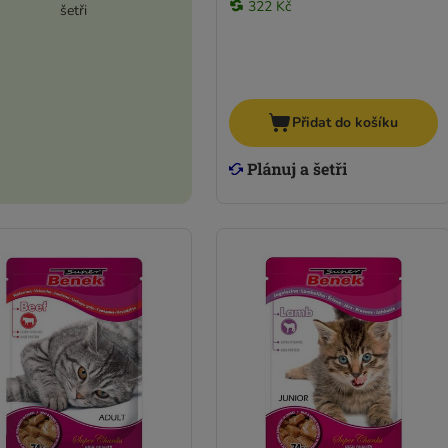
322 Kč
šetři
Přidat do košíku