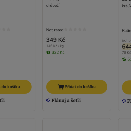
drůbeží
král
Not rated
Ratin
349 Kč
jedno
64
146 Kč / kg
332 Kč
78 Kč
6
t do košíku
Přidat do košíku