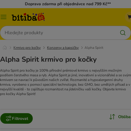
Doprava zdarma při objednávce nad 799 Kč**
Kategorie
Hledat
Krmivo pro kočky
Konzervy a kapsičky
Alpha Spirit
Alpha Spirit krmivo pro kočky
Alpha Spirit pro kočky je 100% přírodní prémiové krmivo s nejvyšším možným
podílem čerstvého masa a ryb. Alpha Spirit je jiné, inovativní a vizionářské a se svým
krmivem se navrací k původům našich zvířat. Rozmanité a hypoalergenní druhy
krmiva, vyrobeno s pomocí speciální technologie, bez GMO, bez umělých přísad a v
nejvyšší kvalitě - to zajišťuje rozmanitost na jídelníčku vaší kočky. Objevte krmivo
pro kočky Alpha Spirit!
Obliba
Filtrovat