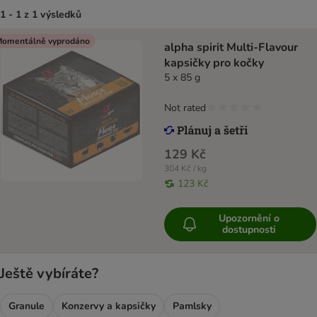
1 - 1 z 1 výsledků
omentálně vyprodáno
alpha spirit Multi-Flavour
kapsičky pro kočky
5 x 85 g
Not rated
129 Kč
304 Kč / kg
123 Kč
Upozornění o
dostupnosti
Ještě vybíráte?
Granule
Konzervy a kapsičky
Pamlsky