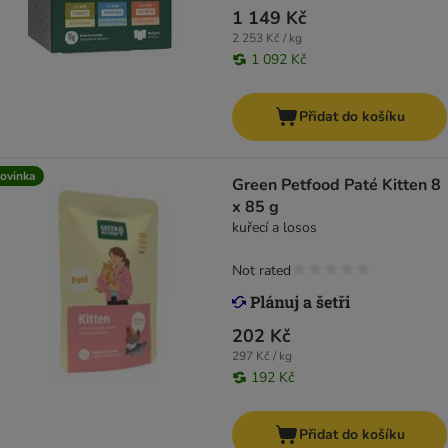
1 149 Kč
2 253 Kč / kg
1 092 Kč
Přidat do košíku
ovinka
Green Petfood Paté Kitten 8
x 85 g
kuřecí a losos
Not rated
202 Kč
297 Kč / kg
192 Kč
Přidat do košíku