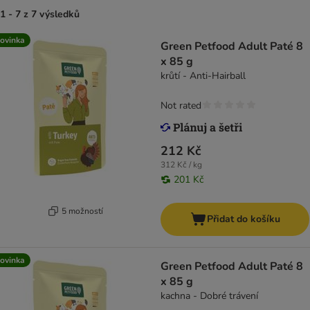
1 - 7 z 7 výsledků
ovinka
Green Petfood Adult Paté 8
x 85 g
krůtí - Anti-Hairball
Not rated
212 Kč
312 Kč / kg
201 Kč
5 možností
Přidat do košíku
ovinka
Green Petfood Adult Paté 8
x 85 g
kachna - Dobré trávení