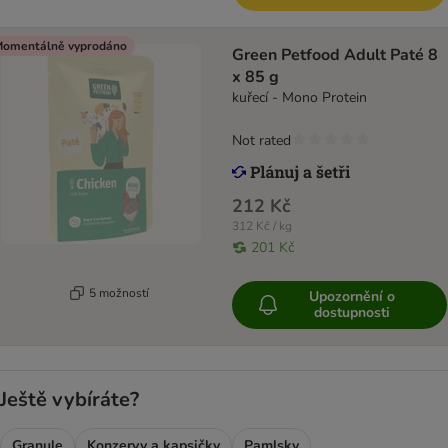
omentálně vyprodáno
Green Petfood Adult Paté 8
x 85 g
kuřecí - Mono Protein
Not rated
212 Kč
312 Kč / kg
201 Kč
5 možností
Upozornění o
dostupnosti
Ještě vybíráte?
Granule
Konzervy a kapsičky
Pamlsky