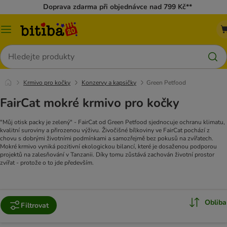
Doprava zdarma při objednávce nad 799 Kč**
Kategorie
Hledat
Krmivo pro kočky
Konzervy a kapsičky
Green Petfood
FairCat mokré krmivo pro kočky
"Můj otisk packy je zelený" - FairCat od Green Petfood sjednocuje ochranu klimatu,
kvalitní suroviny a přirozenou výživu.
Živočišné bílkoviny ve FairCat pochází z
chovu s dobrými životními podmínkami a samozřejmě bez pokusů na zvířatech.
Mokré krmivo vyniká pozitivní ekologickou bilancí, které je dosaženou podporou
projektů na zalesňování v Tanzanii. Díky tomu zůstává zachován životní prostor
zvířat - protože o to jde především.
Obliba
Filtrovat