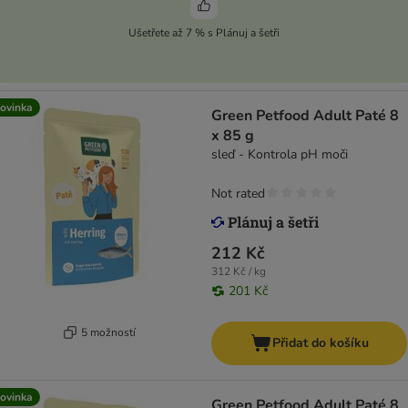
Ušetřete až 7 % s Plánuj a šetři
ovinka
Green Petfood Adult Paté 8
x 85 g
sleď - Kontrola pH moči
Not rated
212 Kč
312 Kč / kg
201 Kč
5 možností
Přidat do košíku
ovinka
Green Petfood Adult Paté 8