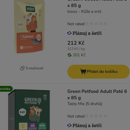
x 85 g
losos - Kůže a srst
Not rated
212 Kč
312 Kč / kg
201 Kč
5 možností
Přidat do košíku
ovinka
Green Petfood Adult Paté 6
x 85 g
Tasty Mix (5 druhů)
Not rated