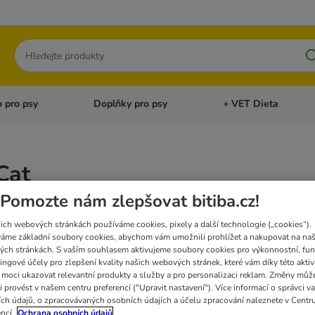
Hledat
 pro psy
Doplňky pro psy
+ VET Dieta
menu: Doplňky pro kočky
Otevřít menu: Krmivo pro psy
Otevřít menu: Doplňky 
at
Pomozte nám zlepšovat bitiba.cz!
ů
ich webových stránkách používáme cookies, pixely a další technologie („cookies“).
áme základní soubory cookies, abychom vám umožnili prohlížet a nakupovat na naš
ch stránkách. S vaším souhlasem aktivujeme soubory cookies pro výkonnostní, fun
ingové účely pro zlepšení kvality našich webových stránek, které vám díky této aktiv
moci ukazovat relevantní produkty a služby a pro personalizaci reklam. Změny můž
i provést v našem centru preferencí ("Upravit nastavení"). Více informací o správci v
ch údajů, o zpracovávaných osobních údajích a účelu zpracování naleznete v Centr
encí
Ochrana osobních údajů