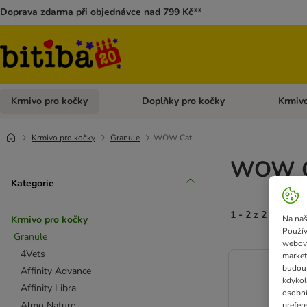
Doprava zdarma při objednávce nad 799 Kč**
Krmivo pro kočky
Doplňky pro kočky
Krmivo
Otevřít menu: Krmivo pro kočky
Otevřít 
Krmivo pro kočky
Granule
WOW Cat
WOW C
Kategorie
1 - 2 z 2 výsledk
Na naš
Krmivo pro kočky
Použív
Granule
webový
4Vets
market
budou 
Affinity Advance
kdykol
Affinity Libra
osobní
Almo Nature
prefer