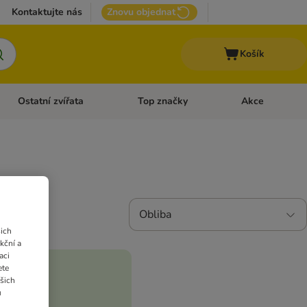
Kontaktujte nás
Znovu objednat
Košík
Ostatní zvířata
Top značky
Akce
pro psy
Otevřít menu: + VET Dieta
Otevřít menu: Ostatní zvířata
Otevřít menu: Top
Obliba
ich
kční a
aci
ete
ašich
u