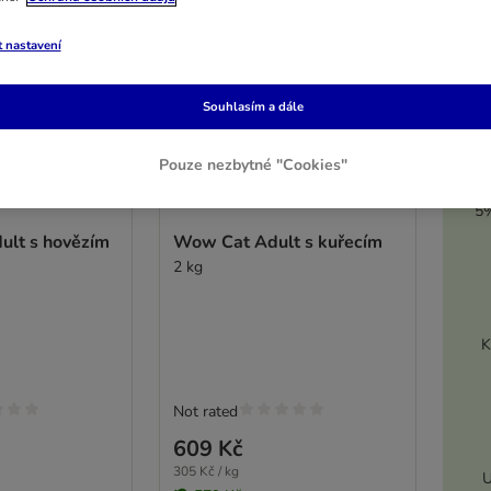
t nastavení
Souhlasím a dále
Pouze nezbytné "Cookies"
5%
lt s hovězím
Wow Cat Adult s kuřecím
2 kg
K
Not rated
609 Kč
305 Kč / kg
U