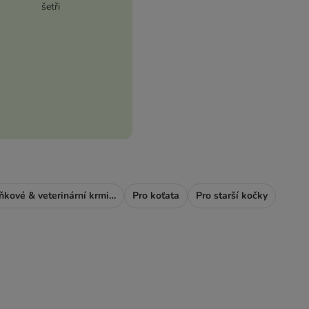
šetři
Doplňkové & veterinární krmivo
Pro koťata
Pro starší kočky