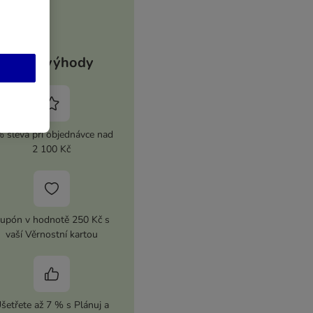
Vaše výhody
 sleva při objednávce nad
2 100 Kč
upón v hodnotě 250 Kč s
vaší Věrnostní kartou
šetřete až 7 % s Plánuj a