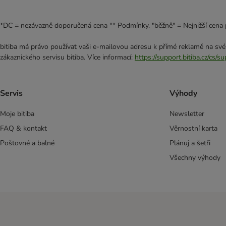
Sanabelle (bosch)
Schesir
*DC = nezávazně doporučená cena ** Podmínky. "běžně" = Nejnižší cena 
Simpsons Premium
Smilla
bitiba má právo používat vaši e-mailovou adresu k přímé reklamě na své
SPECIFIC Veterinary Diet
zákaznického servisu bitiba. Více informací:
https://support.bitiba.cz/cs/
Taste of the Wild
Thrive PremiumPlus
Ultima
Servis
Výhody
Venandi Animal
Moje bitiba
Newsletter
Virbac Veterinary HPM speciální výživa
Yarrah Bio
FAQ & kontakt
Věrnostní karta
Whiskas
Poštovné a balné
Plánuj a šetři
Wiejska Zagroda
Všechny výhody
Wild Freedom
WOW Cat
Ziwi Peak
Nutriplus
MjAMjAM