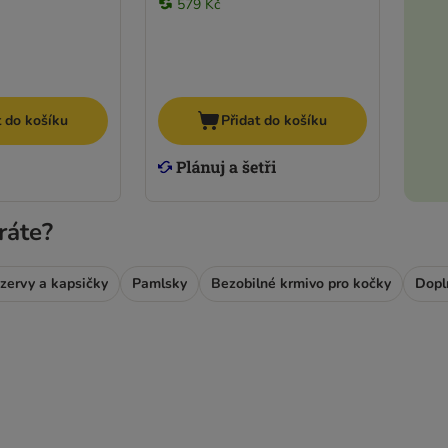
579 Kč
t do košíku
Přidat do košíku
ráte?
zervy a kapsičky
Pamlsky
Bezobilné krmivo pro kočky