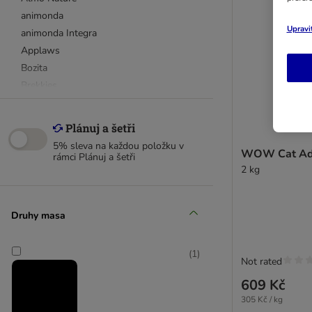
animonda
Upravi
animonda Integra
Applaws
Bozita
Brekkies
Brit Cat
Calibra
Carnilove
5% sleva na každou položku v
WOW Cat Adu
Cat´s Love
rámci Plánuj a šetři
2 kg
Concept for Life
Concept for Life Veterinary Diet
Cosma
Druhy masa
Crave
Dolina Noteci
(
1
)
Encore
Not rated
Eukanuba
609 Kč
Felix
305 Kč / kg
Feringa