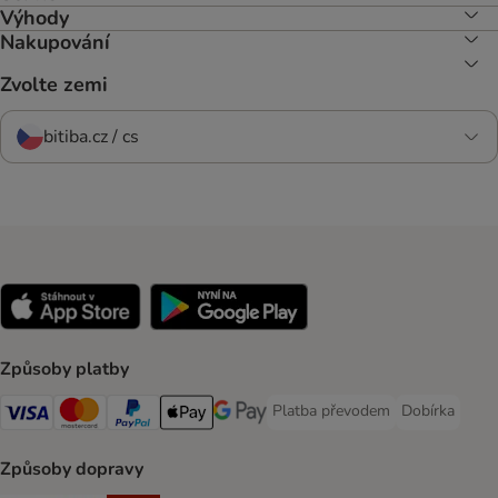
Výhody
Nakupování
Zvolte zemi
bitiba.cz / cs
Způsoby platby
Platba převodem
Dobírka
Platba převodem Payment Meth
Dobírka Paym
Visa Payment Method
mastercard Payment Method
PayPal Payment Method
Apple pay Payment Method
Google Pay Payment Method
Způsoby dopravy