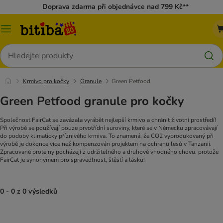
Doprava zdarma při objednávce nad 799 Kč**
Kategorie
Hledat
Krmivo pro kočky
Granule
Green Petfood
Green Petfood granule pro kočky
Společnost FairCat se zavázala vyrábět nejlepší krmivo a chránit životní prostředí!
Při výrobě se používají pouze prvotřídní suroviny, které se v Německu zpracovávají
do podoby klimaticky příznivého krmiva. To znamená, že CO2 vyprodukovaný při
výrobě je dokonce více než kompenzován projektem na ochranu lesů v Tanzanii.
Zpracované proteiny pocházejí z udržitelného a druhově vhodného chovu, protože
FairCat je synonymem pro spravedlnost, štěstí a lásku!
0 - 0 z 0 výsledků