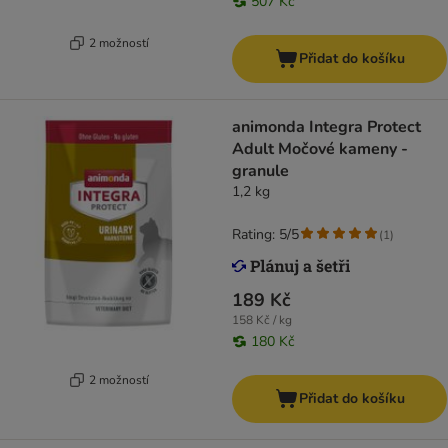
507 Kč
2 možností
Přidat do košíku
animonda Integra Protect
Adult Močové kameny -
granule
1,2 kg
Rating: 5/5
(
1
)
189 Kč
158 Kč / kg
180 Kč
2 možností
Přidat do košíku