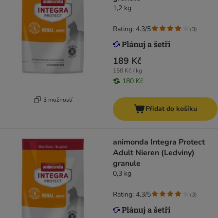
1,2 kg
Rating: 4.3/5
(
3
)
189 Kč
158 Kč / kg
180 Kč
3 možností
Přidat do košíku
animonda Integra Protect
Adult Nieren (Ledviny)
granule
0,3 kg
Rating: 4.3/5
(
3
)