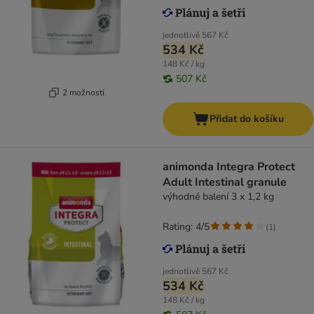
jednotlivě
567 Kč
534 Kč
148 Kč / kg
507 Kč
2 možností
Přidat do košíku
animonda Integra Protect
Adult Intestinal granule
výhodné balení 3 x 1,2 kg
Rating: 4/5
(
1
)
jednotlivě
567 Kč
534 Kč
148 Kč / kg