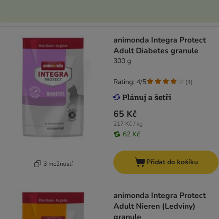
animonda Integra Protect
Adult Diabetes granule
300 g
Rating: 4/5
(
4
)
65 Kč
217 Kč / kg
62 Kč
Přidat do košíku
3 možností
animonda Integra Protect
Adult Nieren (Ledviny)
granule