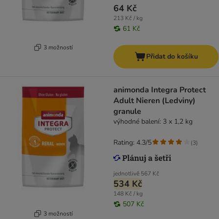
64 Kč
213 Kč / kg
61 Kč
3 možností
Přidat do košíku
animonda Integra Protect
Adult Nieren (Ledviny)
granule
výhodné balení: 3 x 1,2 kg
Rating: 4.3/5
(
3
)
jednotlivě
567 Kč
534 Kč
148 Kč / kg
507 Kč
3 možností