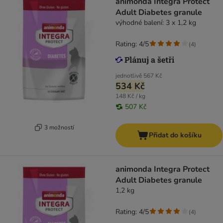
animonda Integra Protect
Adult Diabetes granule
výhodné balení: 3 x 1,2 kg
Rating: 4/5
(
4
)
jednotlivě
567 Kč
534 Kč
148 Kč / kg
507 Kč
3 možností
Přidat do košíku
animonda Integra Protect
Adult Diabetes granule
1,2 kg
Rating: 4/5
(
4
)