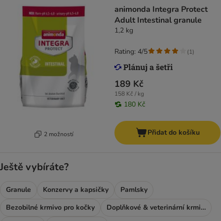
animonda Integra Protect
Adult Intestinal granule
1,2 kg
Rating: 4/5
(
1
)
189 Kč
158 Kč / kg
180 Kč
Přidat do košíku
2 možností
Ještě vybíráte?
Granule
Konzervy a kapsičky
Pamlsky
Bezobilné krmivo pro kočky
Doplňkové & veterinární krmivo