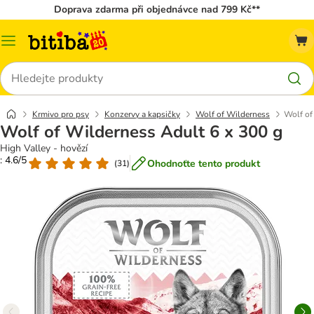
Doprava zdarma při objednávce nad 799 Kč**
Kategorie
Hledat
Krmivo pro psy
Konzervy a kapsičky
Wolf of Wilderness
Wolf of
Wolf of Wilderness Adult 6 x 300 g
High Valley - hovězí
: 4.6/5
Ohodnoťte tento produkt
(
31
)