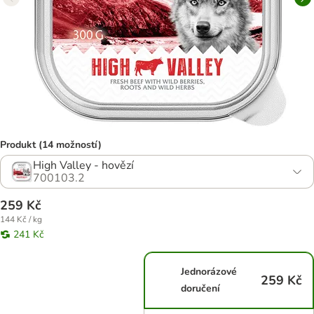
Produkt (14 možností)
High Valley - hovězí
700103.2
259 Kč
144 Kč / kg
241 Kč
Jednorázové
259 Kč
doručení