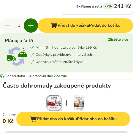
241 Kč
-7%
Přidat do košíku
Přidat do košíku
Zjistěte více
Plánuj a šetři
Minimální hodnota objednávky 299 Kč
Dodávky v pravidelných intervalech
Upravte, změňte, zrušte kdykoli
Dodací doba 1-4 pracovní dny
více zde
Často dohromady zakoupené produkty
Celkem
Přidat oba do košíku
Přidat oba do košíku
0 Kč