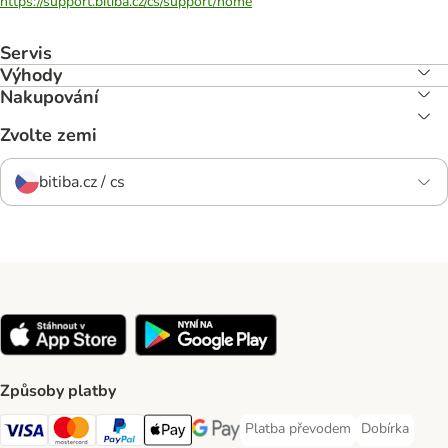
https://support.bitiba.cz/cs/support/home
Servis
Výhody
Nakupování
Zvolte zemi
bitiba.cz / cs
Způsoby platby
Platba převodem
Dobírka
Platba převodem Payment Meth
Dobírka Paym
Visa Payment Method
mastercard Payment Method
PayPal Payment Method
Apple pay Payment Method
Google Pay Payment Method