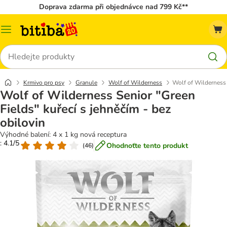
Doprava zdarma při objednávce nad 799 Kč**
Kategorie
Hledat
Krmivo pro psy
Granule
Wolf of Wilderness
Wolf of Wilderness 
Wolf of Wilderness Senior "Green
Fields" kuřecí s jehněčím - bez
obilovin
Výhodné balení: 4 x 1 kg nová receptura
: 4.1/5
Ohodnoťte tento produkt
(
46
)