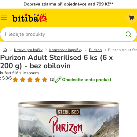
Doprava zdarma při objednávce nad 799 Kč**
Kategorie
Hledat
Krmivo pro kočky
Konzervy a kapsičky
Purizon
Purizon Adult Ster
Purizon Adult Sterilised 6 ks (6 x
200 g) - bez obilovin
kuřecí filé s lososem
: 5.0/5
Ohodnoťte tento produkt
(
1
)