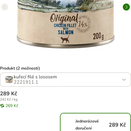
Produkt (2 možností)
kuřecí filé s lososem
2221911.1
289 Kč
241 Kč / kg
269 Kč
Jednorázové
289 Kč
doručení