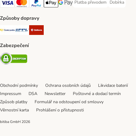
Platba převodem
Dobírka
Platba převodem Payment Meth
Dobírka Paym
Visa Payment Method
mastercard Payment Method
PayPal Payment Method
Apple pay Payment Method
Google Pay Payment Method
Způsoby dopravy
Česká pošta Shipping Method
PPL Shipping Method
Zásilkovna Shipping Method
Zabezpečení
Security
Obchodní podmínky
Ochrana osobních údajů
Likvidace baterií
Impressum
DSA
Newsletter
Poštovné a dodací termín
Způsob platby
Formulář na odstoupení od smlouvy
Věrnostní karta
Prohlášení o přístupnosti
bitiba GmbH
2026