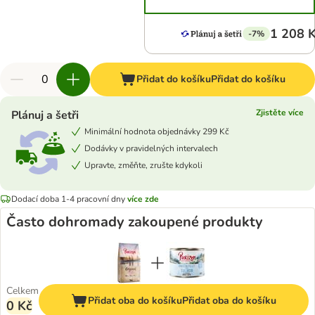
1 208 
-7%
Přidat do košíku
Přidat do košíku
Zjistěte více
Plánuj a šetři
Minimální hodnota objednávky 299 Kč
Dodávky v pravidelných intervalech
Upravte, změňte, zrušte kdykoli
Dodací doba 1-4 pracovní dny
více zde
Často dohromady zakoupené produkty
Celkem
Přidat oba do košíku
Přidat oba do košíku
0 Kč