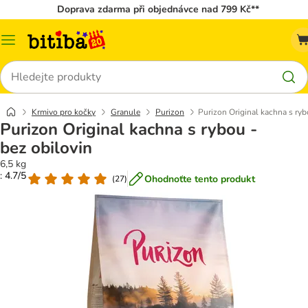
Doprava zdarma při objednávce nad 799 Kč**
Kategorie
Hledat
Krmivo pro kočky
Granule
Purizon
Purizon Original kachna s ryb
Purizon Original kachna s rybou -
bez obilovin
6,5 kg
: 4.7/5
Ohodnoťte tento produkt
(
27
)