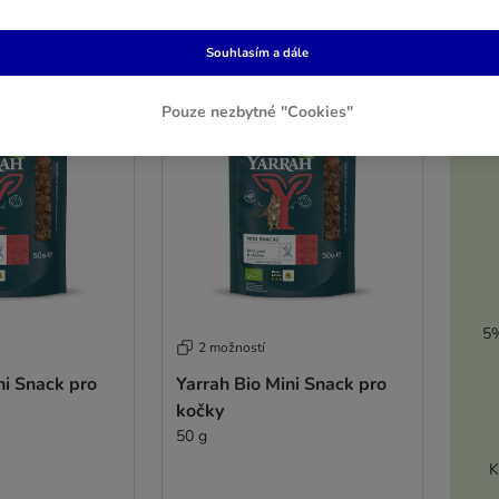
Souhlasím a dále
Pouze nezbytné "Cookies"
5%
2 možností
ni Snack pro
Yarrah Bio Mini Snack pro
kočky
50 g
K