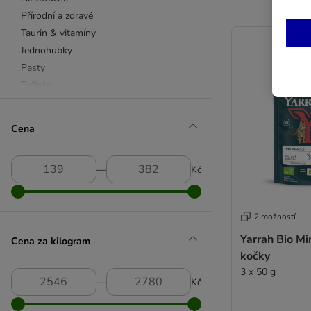
Přírodní a zdravé
Taurin & vitamíny
Jednohubky
Pasty
Tyčinky
Křupavé
Pro koťata
Cena
Hovězí & vepřové
Drůbeží
―
Kč
Rybí
Sýrové & mléčné
Animonda
2 možností
Beaphar
Yarrah Bio Mi
Cena za kilogram
bosch Sanabelle
kočky
Brit
3 x 50 g
Catessy
―
Kč
Catit
Concept for Life