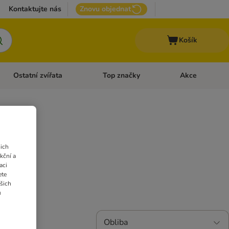
Kontaktujte nás
Znovu objednat
Košík
Ostatní zvířata
Top značky
Akce
pro psy
Otevřít menu: + VET Dieta
Otevřít menu: Ostatní zvířata
Otevřít menu: Top
ich
kční a
aci
ete
ašich
u
Obliba