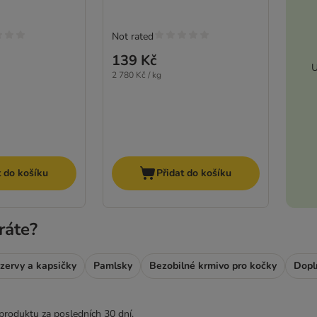
Not rated
139 Kč
U
2 780 Kč / kg
t do košíku
Přidat do košíku
ráte?
zervy a kapsičky
Pamlsky
Bezobilné krmivo pro kočky
produktu za posledních 30 dní.