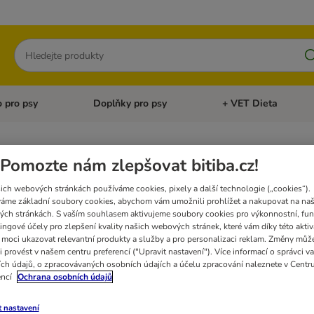
Hledat
 pro psy
Doplňky pro psy
+ VET Dieta
menu: Doplňky pro kočky
Otevřít menu: Krmivo pro psy
Otevřít menu: Doplňky 
Pomozte nám zlepšovat bitiba.cz!
pamlsky pro kočky
ich webových stránkách používáme cookies, pixely a další technologie („cookies“).
áme základní soubory cookies, abychom vám umožnili prohlížet a nakupovat na naš
Bio pamlsky pro kočky Yarrah s 96 % masa a ryb
ch stránkách. S vaším souhlasem aktivujeme soubory cookies pro výkonnostní, fun
ingové účely pro zlepšení kvality našich webových stránek, které vám díky této aktiv
moci ukazovat relevantní produkty a služby a pro personalizaci reklam. Změny můž
i provést v našem centru preferencí ("Upravit nastavení"). Více informací o správci v
ch údajů, o zpracovávaných osobních údajích a účelu zpracování naleznete v Centr
encí
Ochrana osobních údajů
ů
t nastavení