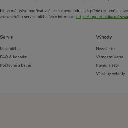
Rosie's Farm
Sheba
bitiba má právo používat vaši e-mailovou adresu k přímé reklamě na své
Smilla
zákaznického servisu bitiba. Více informací:
https://support.bitiba.cz/cs/
Thrive!
Trixie
Vitakraft
Servis
Výhody
Whiskas
Moje bitiba
Newsletter
Wild Freedom
FAQ & kontakt
Věrnostní karta
Yarrah
Tubicat
Poštovné a balné
Plánuj a šetři
Natural Trainer
Všechny výhody
Meowee