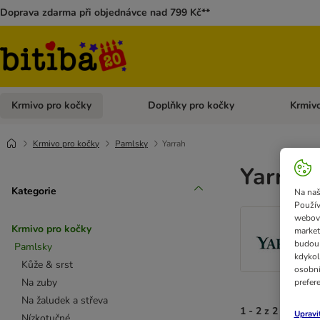
Doprava zdarma při objednávce nad 799 Kč**
Krmivo pro kočky
Doplňky pro kočky
Krmivo
Otevřít menu: Krmivo pro kočky
Otevřít 
Krmivo pro kočky
Pamlsky
Yarrah
Yarrah 
Kategorie
Na naš
Použív
webový
Krmivo pro kočky
market
budou 
Pamlsky
kdykol
Kůže & srst
osobní
Na zuby
prefer
Na žaludek a střeva
1 - 2 z 2 výsledk
Upravi
Nízkotučné