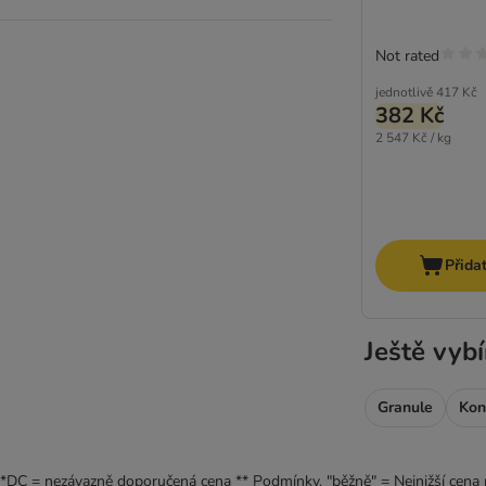
Cosma
Dentalife
Not rated
Dokas
jednotlivě
417 Kč
Dreamies
382 Kč
Felix
2 547 Kč / kg
Feringa
GimCat / Gimpet
Gourmet
GranataPet Feinis
Přida
Happy Cat
JosiCat
Lucky Lou
Ještě vybí
MAC´s
Miamor
Mjamjam
Granule
Kon
Porta 21
Purizon
*DC = nezávazně doporučená cena ** Podmínky. "běžně" = Nejnižší cena 