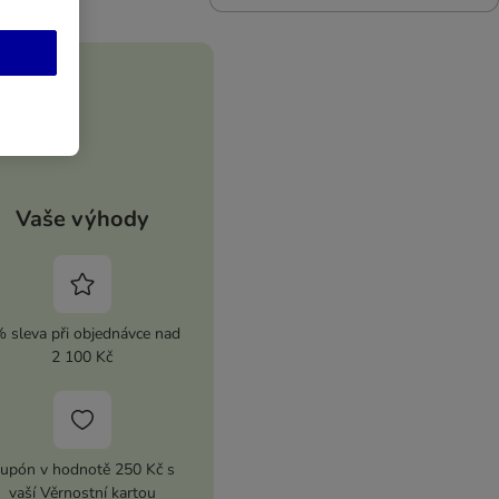
Vaše výhody
 sleva při objednávce nad
2 100 Kč
upón v hodnotě 250 Kč s
vaší Věrnostní kartou