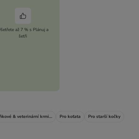
šetřete až 7 % s Plánuj a
šetři
Doplňkové & veterinární krmivo
Pro koťata
Pro starší kočky