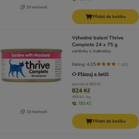
10 možností
Přidat do košíku
Výhodné balení Thrive
Complete 24 x 75 g
sardinky s makrelou
Rating: 4.2/5
(
42
)
jednotlivě
860 Kč
824 Kč
458 Kč / kg
783 Kč
10 možností
Přidat do košíku