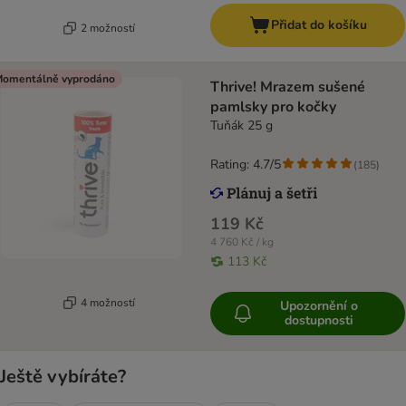
Přidat do košíku
2 možností
omentálně vyprodáno
Thrive! Mrazem sušené
pamlsky pro kočky
Tuňák 25 g
Rating: 4.7/5
(
185
)
119 Kč
4 760 Kč / kg
113 Kč
4 možností
Upozornění o
dostupnosti
Ještě vybíráte?