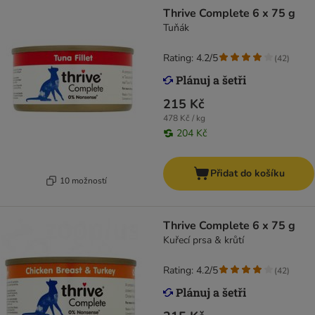
Thrive Complete 6 x 75 g
Tuňák
Rating: 4.2/5
(
42
)
215 Kč
478 Kč / kg
204 Kč
Přidat do košíku
10 možností
Thrive Complete 6 x 75 g
Kuřecí prsa & krůtí
Rating: 4.2/5
(
42
)