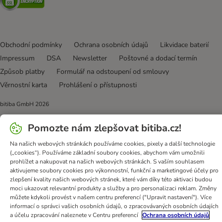
Obchodní podmínky
Ochrana osobních údajů
Likvidace baterií
Impressum
DSA
Newsletter
Poštovné a dodací termín
Způsob platby
Formulář na odstoupení od smlouvy
Věrnostní karta
Prohlášení o přístupnosti
bitiba GmbH
2026
Pomozte nám zlepšovat bitiba.cz!
Na našich webových stránkách používáme cookies, pixely a další technologie
(„cookies“). Používáme základní soubory cookies, abychom vám umožnili
prohlížet a nakupovat na našich webových stránkách. S vaším souhlasem
aktivujeme soubory cookies pro výkonnostní, funkční a marketingové účely pro
zlepšení kvality našich webových stránek, které vám díky této aktivaci budou
moci ukazovat relevantní produkty a služby a pro personalizaci reklam. Změny
můžete kdykoli provést v našem centru preferencí ("Upravit nastavení"). Více
informací o správci vašich osobních údajů, o zpracovávaných osobních údajích
a účelu zpracování naleznete v Centru preferencí
Ochrana osobních údajů