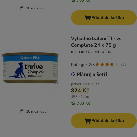
783 Kč
10 možností
Přidat do košíku
Výhodné balení Thrive
Complete 24 x 75 g
míchané balení tuňák
Rating: 4.2/5
(
42
)
jednotlivě
860 Kč
824 Kč
458 Kč / kg
783 Kč
10 možností
Přidat do košíku