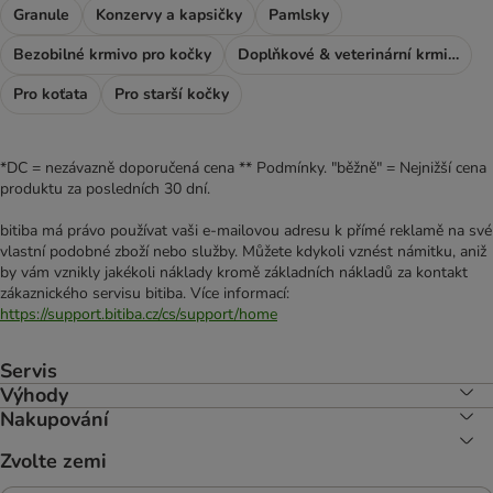
Granule
Konzervy a kapsičky
Pamlsky
Bezobilné krmivo pro kočky
Doplňkové & veterinární krmivo
Pro koťata
Pro starší kočky
*DC = nezávazně doporučená cena ** Podmínky. "běžně" = Nejnižší cena
produktu za posledních 30 dní.
bitiba má právo používat vaši e-mailovou adresu k přímé reklamě na své
vlastní podobné zboží nebo služby. Můžete kdykoli vznést námitku, aniž
by vám vznikly jakékoli náklady kromě základních nákladů za kontakt
zákaznického servisu bitiba. Více informací:
https://support.bitiba.cz/cs/support/home
Servis
Výhody
Nakupování
Zvolte zemi