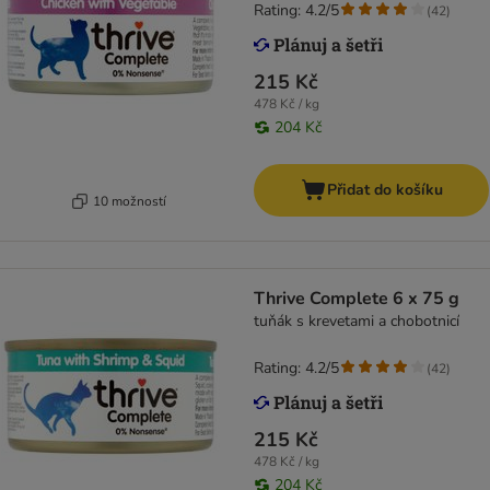
Rating: 4.2/5
(
42
)
215 Kč
478 Kč / kg
204 Kč
Přidat do košíku
10 možností
Thrive Complete 6 x 75 g
tuňák s krevetami a chobotnicí
Rating: 4.2/5
(
42
)
215 Kč
478 Kč / kg
204 Kč