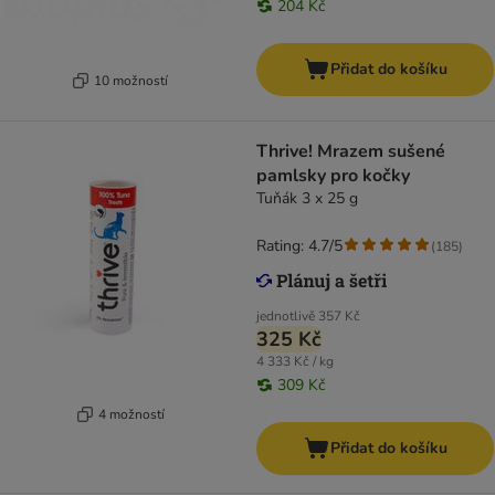
204 Kč
Přidat do košíku
10 možností
Thrive! Mrazem sušené
pamlsky pro kočky
Tuňák 3 x 25 g
Rating: 4.7/5
(
185
)
jednotlivě
357 Kč
325 Kč
4 333 Kč / kg
309 Kč
4 možností
Přidat do košíku