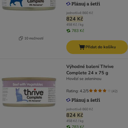
jednotlivě
860 Kč
824 Kč
458 Kč / kg
783 Kč
10 možností
Přidat do košíku
Výhodné balení Thrive
Complete 24 x 75 g
Hovězí se zeleninou
Rating: 4.2/5
(
42
)
jednotlivě
860 Kč
824 Kč
458 Kč / kg
783 Kč