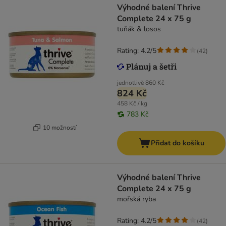
Výhodné balení Thrive
Complete 24 x 75 g
tuňák & losos
Rating: 4.2/5
(
42
)
jednotlivě
860 Kč
824 Kč
458 Kč / kg
783 Kč
10 možností
Přidat do košíku
Výhodné balení Thrive
Complete 24 x 75 g
mořská ryba
Rating: 4.2/5
(
42
)