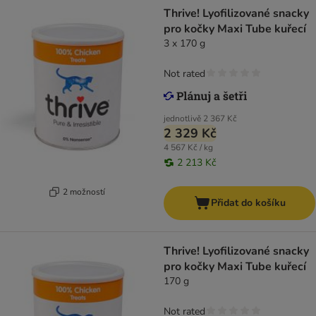
Thrive! Lyofilizované snacky
pro kočky Maxi Tube kuřecí
3 x 170 g
Not rated
jednotlivě
2 367 Kč
2 329 Kč
4 567 Kč / kg
2 213 Kč
2 možností
Přidat do košíku
Thrive! Lyofilizované snacky
pro kočky Maxi Tube kuřecí
170 g
Not rated