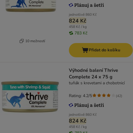
jednotlivě
860 Kč
824 Kč
458 Kč / kg
783 Kč
10 možností
Přidat do košíku
Výhodné balení Thrive
Complete 24 x 75 g
tuňák s krevetami a chobotnicí
Rating: 4.2/5
(
42
)
jednotlivě
860 Kč
824 Kč
458 Kč / kg