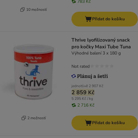
783 Kč
10 možností
Přidat do košíku
Thrive lyofilizovaný snack
pro kočky Maxi Tube Tuna
Výhodné balení 3 x 180 g
Not rated
jednotlivě
2 907 Kč
2 859 Kč
5 295 Kč / kg
2 716 Kč
2 možností
Přidat do košíku