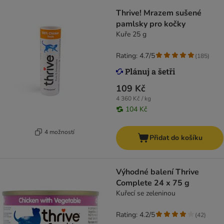
Thrive! Mrazem sušené
pamlsky pro kočky
Kuře 25 g
Rating: 4.7/5
(
185
)
109 Kč
4 360 Kč / kg
104 Kč
4 možností
Přidat do košíku
Výhodné balení Thrive
Complete 24 x 75 g
Kuřecí se zeleninou
Rating: 4.2/5
(
42
)