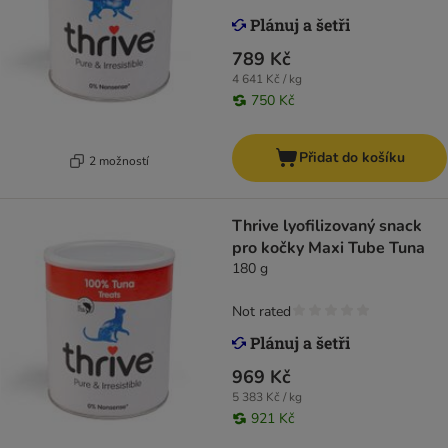
789 Kč
4 641 Kč / kg
750 Kč
Přidat do košíku
2 možností
Thrive lyofilizovaný snack
pro kočky Maxi Tube Tuna
180 g
Not rated
969 Kč
5 383 Kč / kg
921 Kč