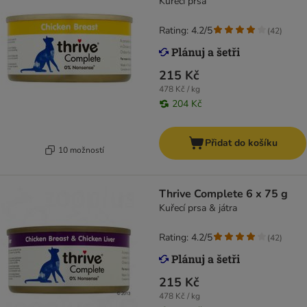
Kuřecí prsa
Rating: 4.2/5
(
42
)
215 Kč
478 Kč / kg
204 Kč
Přidat do košíku
10 možností
Thrive Complete 6 x 75 g
Kuřecí prsa & játra
Rating: 4.2/5
(
42
)
215 Kč
478 Kč / kg