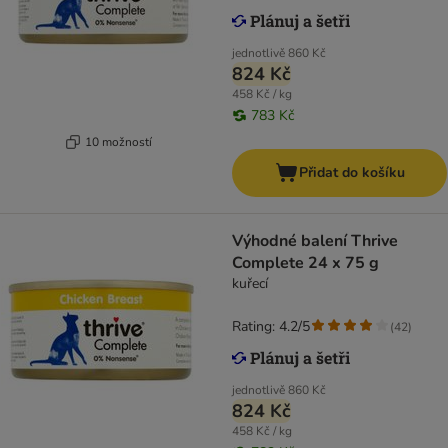
jednotlivě
860 Kč
824 Kč
458 Kč / kg
783 Kč
10 možností
Přidat do košíku
Výhodné balení Thrive
Complete 24 x 75 g
kuřecí
Rating: 4.2/5
(
42
)
jednotlivě
860 Kč
824 Kč
458 Kč / kg