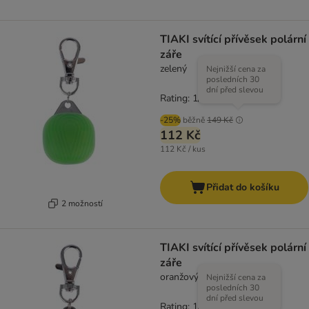
TIAKI svítící přívěsek polární
záře
zelený
Nejnižší cena za
posledních 30
dní před slevou
Rating: 1/5
(
3
)
-25%
běžně
149 Kč
112 Kč
112 Kč / kus
Přidat do košíku
2 možností
TIAKI svítící přívěsek polární
záře
oranžový
Nejnižší cena za
posledních 30
dní před slevou
Rating: 1/5
(
3
)