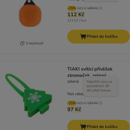
-25%
běžně
149 Kč
112 Kč
112 Kč / kus
Přidat do košíku
2 možností
TIAKI svítící přívěšek
stromeček, zelený
zelená
Nejnižší cena za
posledních 30
dní před slevou
Not rated
-25%
běžně
129 Kč
97 Kč
Přidat do košíku