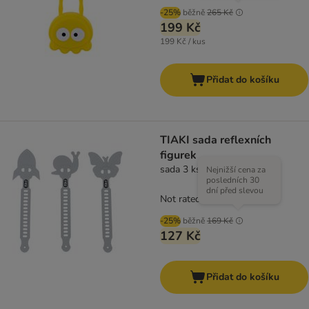
-25%
běžně
265 Kč
199 Kč
199 Kč / kus
Přidat do košíku
TIAKI sada reflexních
figurek
sada 3 ks
Nejnižší cena za
posledních 30
dní před slevou
Not rated
-25%
běžně
169 Kč
127 Kč
Přidat do košíku