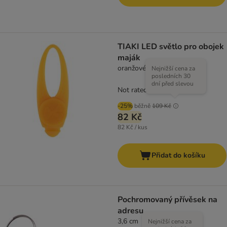
TIAKI LED světlo pro obojek
maják
oranžové
Nejnižší cena za
posledních 30
dní před slevou
Not rated
-25%
běžně
109 Kč
82 Kč
82 Kč / kus
Přidat do košíku
Pochromovaný přívěsek na
adresu
3,6 cm
Nejnižší cena za