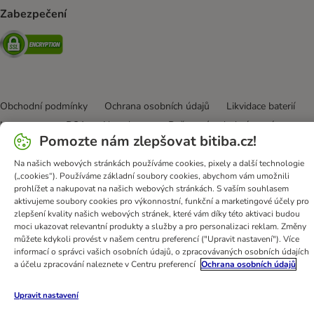
Zabezpečení
Security
Obchodní podmínky
Ochrana osobních údajů
Likvidace baterií
Impressum
DSA
Newsletter
Poštovné a dodací termín
Pomozte nám zlepšovat bitiba.cz!
Způsob platby
Formulář na odstoupení od smlouvy
Věrnostní karta
Prohlášení o přístupnosti
Na našich webových stránkách používáme cookies, pixely a další technologie
(„cookies“). Používáme základní soubory cookies, abychom vám umožnili
prohlížet a nakupovat na našich webových stránkách. S vaším souhlasem
bitiba GmbH
2026
aktivujeme soubory cookies pro výkonnostní, funkční a marketingové účely pro
zlepšení kvality našich webových stránek, které vám díky této aktivaci budou
moci ukazovat relevantní produkty a služby a pro personalizaci reklam. Změny
můžete kdykoli provést v našem centru preferencí ("Upravit nastavení"). Více
informací o správci vašich osobních údajů, o zpracovávaných osobních údajích
a účelu zpracování naleznete v Centru preferencí
Ochrana osobních údajů
Upravit nastavení