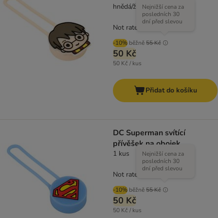
hnědá/žlutá
Nejnižší cena za
posledních 30
dní před slevou
Not rated
-10%
běžně
55 Kč
50 Kč
50 Kč / kus
Přidat do košíku
DC Superman svítící
přívěšek na obojek
1 kus
Nejnižší cena za
posledních 30
dní před slevou
Not rated
-10%
běžně
55 Kč
50 Kč
50 Kč / kus