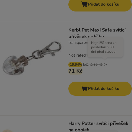
Přidat do košíku
Kerbl Pet Maxi Safe svítící
přívěsek srdíčko
transparentní
Nejnižší cena za
posledních 30
dní před slevou
Not rated
-19.94%
běžně
89 Kč
71 Kč
Přidat do košíku
Harry Potter svítíci přívěšek
na obojek