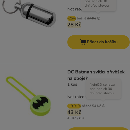
posledních 30
dní před slevou
Not rated
-25%
běžně
37 Kč
28 Kč
Přidat do košíku
DC Batman svítící přívěšek
na obojek
1 kus
Nejnižší cena za
posledních 30
dní před slevou
Not rated
-19.91%
běžně
54 Kč
43 Kč
43 Kč / kus