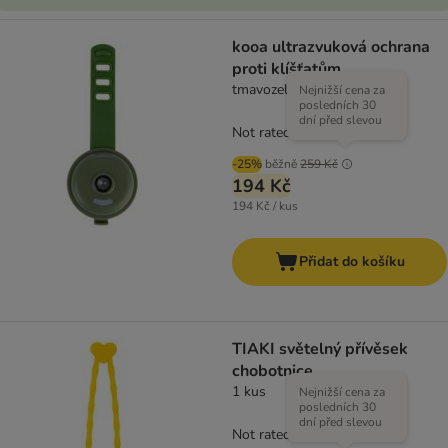
kooa ultrazvuková ochrana
proti klíšťatům
tmavozelená
Nejnižší cena za
posledních 30
dní před slevou
Not rated
-25%
běžně
259 Kč
194 Kč
194 Kč / kus
Přidat do košíku
TIAKI světelný přívěsek
chobotnice
1 kus
Nejnižší cena za
posledních 30
dní před slevou
Not rated