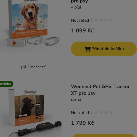
pro psy
– bílá
Not rated
1 099 Kč
Přidat do košíku
2 možností
ovinka
Weenect Pet GPS Tracker
XT pro psy
černá
Not rated
1 799 Kč