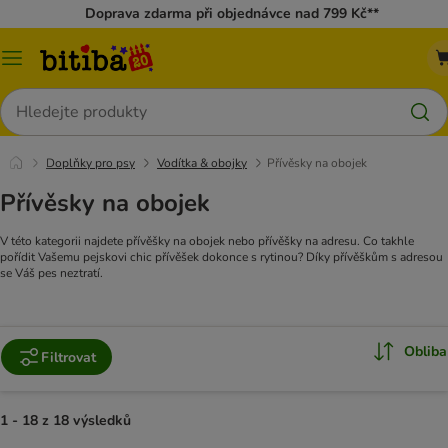
Doprava zdarma při objednávce nad 799 Kč**
Kategorie
Hledat
Doplňky pro psy
Vodítka & obojky
Přívěsky na obojek
Přívěsky na obojek
V této kategorii najdete přívěšky na obojek nebo přívěšky na adresu. Co takhle
pořídit Vašemu pejskovi chic přívěšek dokonce s rytinou? Díky přívěškům s adresou
se Váš pes neztratí.
Obliba
Filtrovat
1 - 18 z 18 výsledků