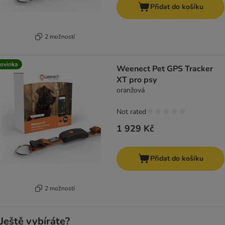
Přidat do košíku
2 možností
ovinka
Weenect Pet GPS Tracker
XT pro psy
oranžová
Not rated
1 929 Kč
Přidat do košíku
2 možností
Ještě vybíráte?