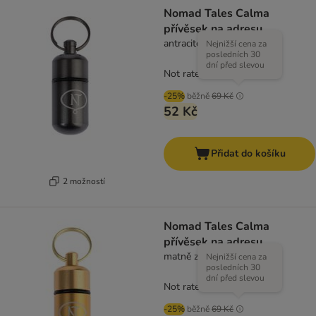
Nomad Tales Calma
přívěsek na adresu
antracitová
Nejnižší cena za
posledních 30
dní před slevou
Not rated
-25%
běžně
69 Kč
52 Kč
Přidat do košíku
2 možností
Nomad Tales Calma
přívěsek na adresu
matně zlatá
Nejnižší cena za
posledních 30
dní před slevou
Not rated
-25%
běžně
69 Kč