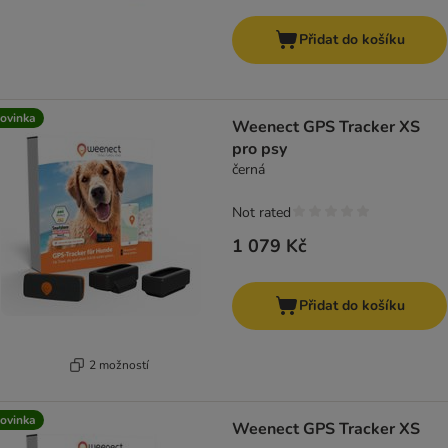
Přidat do košíku
ovinka
Weenect GPS Tracker XS
pro psy
černá
Not rated
1 079 Kč
Přidat do košíku
2 možností
ovinka
Weenect GPS Tracker XS