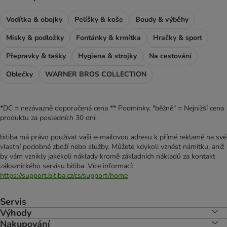
Vodítka & obojky
Pelíšky & koše
Boudy & výběhy
Misky & podložky
Fontánky & krmítka
Hračky & sport
Přepravky & tašky
Hygiena & strojky
Na cestování
Oblečky
WARNER BROS COLLECTION
*DC = nezávazně doporučená cena ** Podmínky. "běžně" = Nejnižší cena
produktu za posledních 30 dní.
bitiba má právo používat vaši e-mailovou adresu k přímé reklamě na své
vlastní podobné zboží nebo služby. Můžete kdykoli vznést námitku, aniž
by vám vznikly jakékoli náklady kromě základních nákladů za kontakt
zákaznického servisu bitiba. Více informací:
https://support.bitiba.cz/cs/support/home
Servis
Výhody
Nakupování