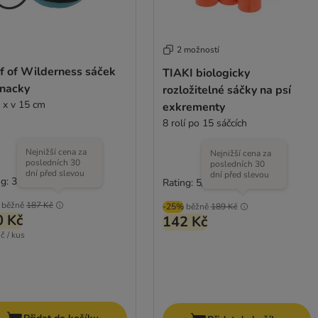
2 možností
f of Wilderness sáček
TIAKI biologicky
snacky
rozložitelné sáčky na psí
 x v 15 cm
exkrementy
8 rolí po 15 sáčcích
Nejnižší cena za
Nejnižší cena za
posledních 30
posledních 30
dní před slevou
dní před slevou
g: 3.5/5
(
4
)
Rating: 5/5
(
1
)
běžně
187 Kč
-25%
běžně
189 Kč
0 Kč
142 Kč
č / kus