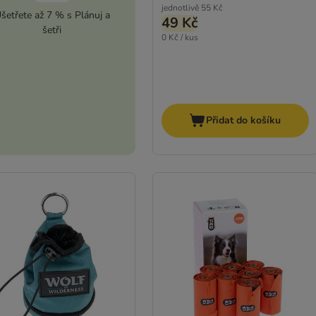
jednotlivě
55 Kč
šetřete až 7 % s Plánuj a
49 Kč
šetři
0 Kč / kus
Přidat do košíku