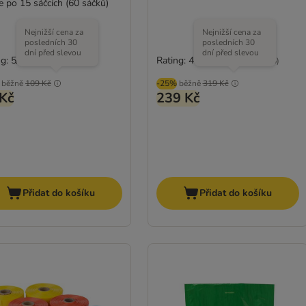
e po 15 sáčcích (60 sáčků)
Nejnižší cena za
Nejnižší cena za
posledních 30
posledních 30
dní před slevou
dní před slevou
g: 5/5
Rating: 4.1/5
(
1
)
(
25
)
běžně
109 Kč
-25%
běžně
319 Kč
Kč
239 Kč
Přidat do košíku
Přidat do košíku