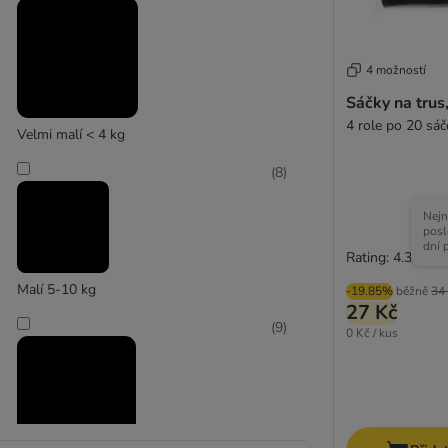
Icepeak Pet
(
1
)
4 možností
Sáčky na trus
4 role po 20 sáč
Velmi malí < 4 kg
Kerbl Works
(
8
)
Nejn
posl
dní 
Rating: 4.3/5
Malí 5-10 kg
-19.85%
běžně
34
27 Kč
(
9
)
0 Kč / kus