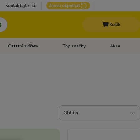
Kontaktujte nás
Znovu objednat
Košík
Ostatní zvířata
Top značky
Akce
pro psy
Otevřít menu: + VET Dieta
Otevřít menu: Ostatní zvířata
Otevřít menu: Top
Obliba