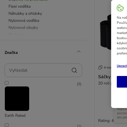
Flexi vodítka
Náhubky a ohlávky
Na naš
Nylonová vodítka
Použív
Nylonové obojky
webový
market
Postroje
budou 
kdykol
osobní
Kožená vodítka
Značka
prefer
Kožené obojky
Výcvikové obojky
Vyhledat
Upravi
4 možností
Výcviková vodítka
Sáčky na trus
Vodítka z jiných materiálů
20 rolí po 20 sá
(
9
)
Svítící a reflexní vodítka
Reflexní obojky
Přívěsky na obojek
Nejniž
posle
KONG navíjecí vodítka
Earth Rated
dní př
Rating: 4.3/5
Trixie
(
1
)