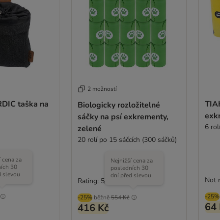
2 možností
RDIC taška na
TIAK
Biologicky rozložitelné
exk
sáčky na psí exkrementy,
6 rol
zelené
20 rolí po 15 sáčcích (300 sáčků)
í cena za
Nejnižší cena za
ích 30
posledních 30
d slevou
dní před slevou
Not 
Rating: 5/5
(
1
)
-25%
-25%
běžně
554 Kč
64 
416 Kč