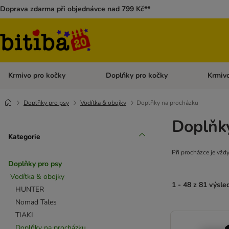
Doprava zdarma při objednávce nad 799 Kč**
Krmivo pro kočky
Doplňky pro kočky
Krmivo
Otevřít menu: Krmivo pro kočky
Otevřít 
Doplňky pro psy
Vodítka & obojky
Doplňky na procházku
Doplňk
Kategorie
Při procházce je vžd
Doplňky pro psy
Vodítka & obojky
1 - 48 z 81 výsle
HUNTER
Nomad Tales
TIAKI
Doplňky na procházku