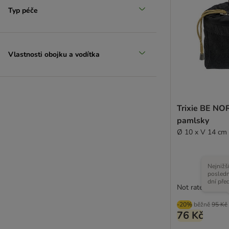
Typ péče
Vlastnosti obojku a vodítka
Trixie BE NO
pamlsky
Ø 10 x V 14 cm
Nejnižš
posledn
dní pře
Not rated
-20%
běžně
95 Kč
76 Kč