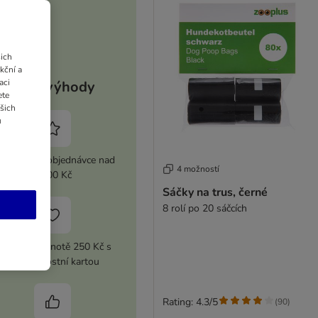
ich
kční a
aci
Vaše výhody
ete
ašich
u
 sleva při objednávce nad
4 možností
2 100 Kč
Sáčky na trus, černé
8 rolí po 20 sáčcích
upón v hodnotě 250 Kč s
vaší Věrnostní kartou
Rating: 4.3/5
(
90
)