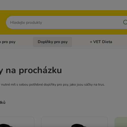
Hledat
 pro psy
Doplňky pro psy
+ VET Dieta
menu: Doplňky pro kočky
Otevřít menu: Krmivo pro psy
Otevřít menu: Doplňky 
y na procházku
y nutné mít s sebou potřebné doplňky pro psy, jako jsou sáčky na trus.
dků