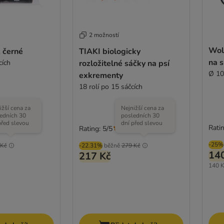
2 možností
Wol
, černé
TIAKI biologicky
na 
cích
rozložitelné sáčky na psí
Ø 10
exkrementy
18 rolí po 15 sáčcích
ižší cena za
Nejnižší cena za
edních 30
posledních 30
před slevou
dní před slevou
Ratin
Rating: 5/5
(
90
)
(
1
)
-25%
 Kč
-22.31%
běžně
279 Kč
14
217 Kč
140 K