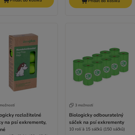
Přidat do košíku
Přidat do košíku
 možností
3 možností
ogicky rozložitelné
Biologicky odbouratelný
y na psí exkrementy,
sáček na psí exkrementy
ené
10 rolí à 15 sáčků (150 sáčků)