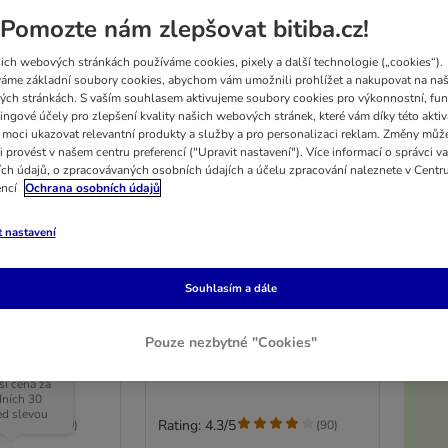
Pomozte nám zlepšovat bitiba.cz!
ich webových stránkách používáme cookies, pixely a další technologie („cookies“).
áme základní soubory cookies, abychom vám umožnili prohlížet a nakupovat na naš
ch stránkách. S vaším souhlasem aktivujeme soubory cookies pro výkonnostní, fun
ingové účely pro zlepšení kvality našich webových stránek, které vám díky této aktiv
moci ukazovat relevantní produkty a služby a pro personalizaci reklam. Změny můž
i provést v našem centru preferencí ("Upravit nastavení"). Více informací o správci v
ch údajů, o zpracovávaných osobních údajích a účelu zpracování naleznete v Centr
encí
Ochrana osobních údajů
5%
t nastavení
4 možností
, černé
Sáčky na trus, černé
Souhlasím a dále
čcích
40 rolí po 20 sáčcích
Pouze nezbytné "Cookies"
K
ší cena za
dních 30
ed slevou
Rating: 4.3/5
(
90
)
(
90
)