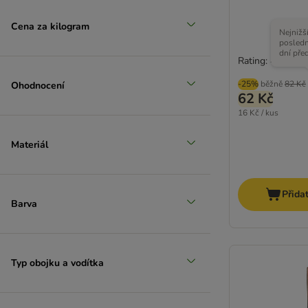
Cena za kilogram
Nejnižš
posledn
dní pře
Rating: 4.1/5
-25%
běžně
82 Kč
Ohodnocení
62 Kč
16 Kč / kus
Materiál
Přida
Barva
Typ obojku a vodítka