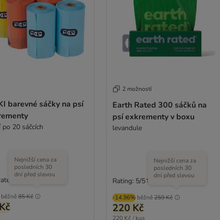
2 možností
I barevné sáčky na psí
Earth Rated 300 sáčků na
rementy
psí exkrementy v boxu
í po 20 sáčcích
levandule
Nejnižší cena za
Nejnižší cena za
posledních 30
posledních 30
dní před slevou
dní před slevou
rated
Rating: 5/5
(
2
)
běžně
85 Kč
-14.96%
běžně
259 Kč
Kč
220 Kč
220 Kč / kus