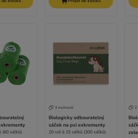
t do košíku
Přidat do košíku
3 možností
2
bouratelný
Biologicky odbouratelný
Biol
 exkrementy
sáček na psí exkrementy
sáčk
ů (60 sáčků)
20 rolí à 15 sáčků (300 sáčků)
zel