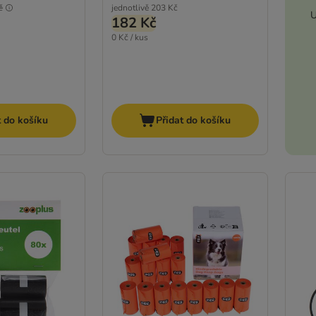
č
jednotlivě
203 Kč
U
182 Kč
0 Kč / kus
t do košíku
Přidat do košíku