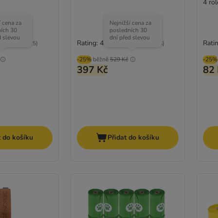
4 rol
í cena za
Nejnižší cena za
ích 30
posledních 30
d slevou
dní před slevou
Rating: 4.1/5
Ratin
(
25
)
(
25
)
-25%
běžně
529 Kč
-25%
397 Kč
82 
t do košíku
Přidat do košíku