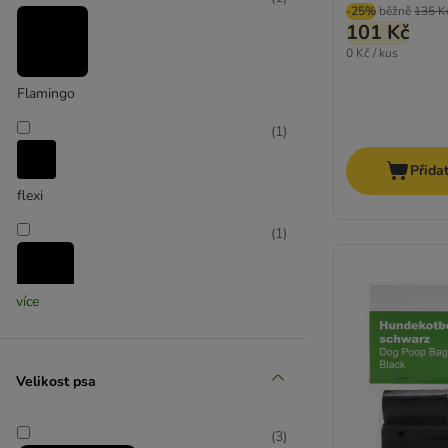
Rukka®
-25%
běžně
135 K
101 Kč
Heim
0 Kč / kus
Flamingo
(
1
)
Přida
flexi
(
1
)
více
Hunter
(
3
)
Velikost psa
(
3
)