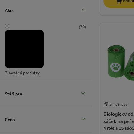
Přida
Střední 11-25 kg
Akce
(
7
)
(
70
)
Velcí 26-45 kg
(
3
)
Zlevněné produkty
Stáří psa
3 možností
Extra velcí > 45 kg
Biologicky od
Cena
sáček na psí
4 role à 15 sáčk