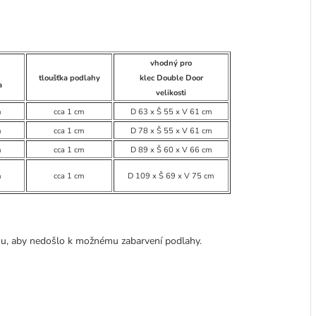
vhodný pro
tloušťka podlahy
klec Double Door
a
velikosti
m
cca 1 cm
D 63 x Š 55 x V 61 cm
m
cca 1 cm
D 78 x Š 55 x V 61 cm
m
cca 1 cm
D 89 x Š 60 x V 66 cm
m
cca 1 cm
D 109 x Š 69 x V 75 cm
hu, aby nedošlo k možnému zabarvení podlahy.