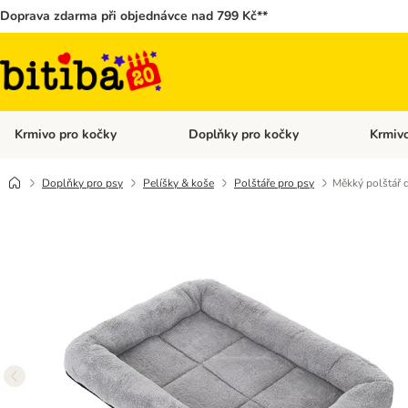
Doprava zdarma při objednávce nad 799 Kč**
Krmivo pro kočky
Doplňky pro kočky
Krmivo
Otevřít menu: Krmivo pro kočky
Otevřít 
Doplňky pro psy
Pelíšky & koše
Polštáře pro psy
Měkký polštář d