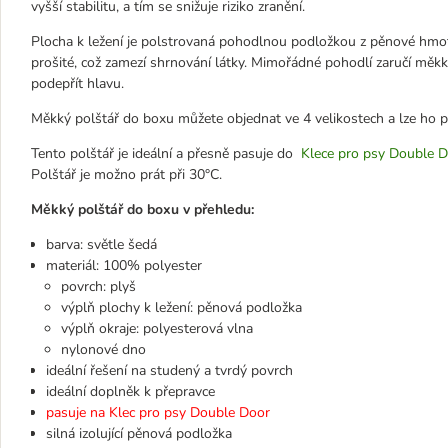
vyšší stabilitu, a tím se snižuje riziko zranění.
Plocha k ležení je polstrovaná pohodlnou podložkou z pěnové hmot
prošité, což zamezí shrnování látky. Mimořádné pohodlí zaručí měkk
podepřít hlavu.
Měkký polštář do boxu můžete objednat ve 4 velikostech a lze ho p
Tento polštář je ideální a přesně pasuje do
Klece pro psy Double 
Polštář je možno prát při 30°C.
Měkký polštář do boxu v přehledu:
barva: světle šedá
materiál: 100% polyester
povrch: plyš
výplň plochy k ležení: pěnová podložka
výplň okraje: polyesterová vlna
nylonové dno
ideální řešení na studený a tvrdý povrch
ideální doplněk k přepravce
pasuje na Klec pro psy Double Door
silná izolující pěnová podložka