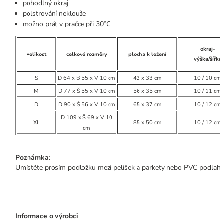
pohodlný okraj
polstrování neklouže
možno prát v pračce při 30°C
okraj-
velikost
celkové rozměry
plocha k ležení
výška/šířk
S
D 64 x B 55 x V 10 cm
42 x 33 cm
10 / 10 c
M
D 77 x Š 55 x V 10 cm
56 x 35 cm
10 / 11 c
D
D 90 x Š 56 x V 10 cm
65 x 37 cm
10 / 12 c
D 109 x Š 69 x V 10
XL
85 x 50 cm
10 / 12 c
cm
Poznámka
:
Umístěte prosím podložku mezi pelíšek a parkety nebo PVC podla
Informace o výrobci