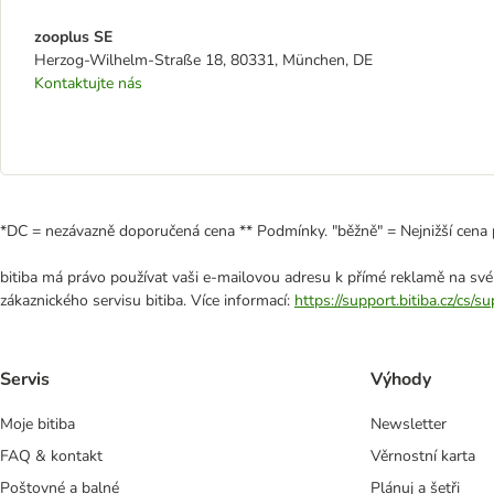
zooplus SE
Herzog-Wilhelm-Straße 18, 80331, München, DE
Kontaktujte nás
*DC = nezávazně doporučená cena ** Podmínky. "běžně" = Nejnižší cena 
bitiba má právo používat vaši e-mailovou adresu k přímé reklamě na své
zákaznického servisu bitiba. Více informací:
https://support.bitiba.cz/cs/
Servis
Výhody
Moje bitiba
Newsletter
FAQ & kontakt
Věrnostní karta
Poštovné a balné
Plánuj a šetři