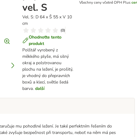
Všechny ceny včetně DPH
Plus
ce
vel. S
Vel. S: D 64 x Š 55 x V 10
cm
(
0
)
Ohodnoťte tento
produkt
Polštář vyrobený z
měkkého plyše, má silný
okraj a polstrovanou
plochu na ležení, je prošitý,
je vhodný do přepravních
boxů a klecí, světle šedá
barva.
další
zaručuje mu pohodlné ležení. Je také perfektním řešením do
e také zvyšuje bezpečnost při transportu, neboť na něm má pes