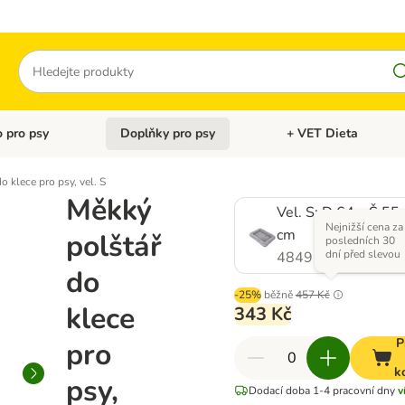
Hledat
 pro psy
Doplňky pro psy
+ VET Dieta
menu: Doplňky pro kočky
Otevřít menu: Krmivo pro psy
Otevřít menu: Doplňky 
o klece pro psy, vel. S
Měkký
Vel. S: D 64 x Š 55
Nejnižší cena za
cm
polštář
posledních 30
dní před slevou
484913.0
do
-25%
běžně
457 Kč
klece
343 Kč
P
pro
k
psy,
Dodací doba 1-4 pracovní dny
v