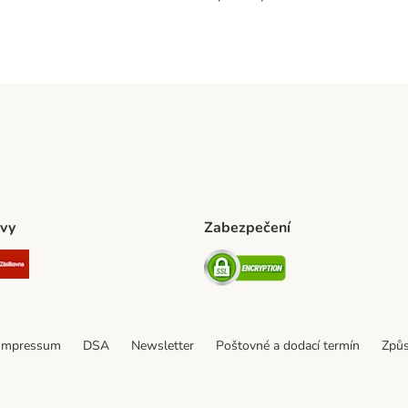
vy
Zabezpečení
ta Shipping Method
L Shipping Method
Zásilkovna Shipping Method
Security
Impressum
DSA
Newsletter
Poštovné a dodací termín
Způs