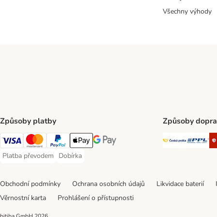
Všechny výhody
Způsoby platby
Způsoby dopra
Česká poš
PP
Visa Payment Method
mastercard Payment Method
PayPal Payment Method
Apple pay Payment Method
Google Pay Payment Method
Platba převodem
Dobírka
Platba převodem Payment Method
Dobírka Payment Method
Obchodní podmínky
Ochrana osobních údajů
Likvidace baterií
Věrnostní karta
Prohlášení o přístupnosti
bitiba GmbH
2026