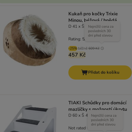
Kukaň pro kočky Trixie
Minou, béžová / hnědá
D 41 x Š 35 x V 26 cm
Nejnižší cena za
posledních 30
dní před slevou
Rating: 5/5
(
10
)
-25%
běžně
609 Kč
457 Kč
Přidat do košíku
TIAKI Schůdky pro domácí
mazlíčky s možností úkrytu
D 60 x Š 44 x V 45 cm
Nejnižší cena za
posledních 30
dní před slevou
Not rated