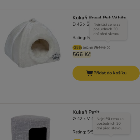
Kukaň Royal Pet White
D 45 x Š 45 x V 45 cm
Nejnižší cena za
posledních 30
dní před slevou
Rating: 5/5
(
2
)
-25%
běžně
754 Kč
566 Kč
Přidat do košíku
Kukaň Petit
Ø 42 x V 48 cm
Nejnižší cena za
posledních 30
dní před slevou
Rating: 5/5
(
3
)