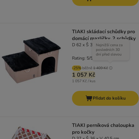
TIAKI skládací schůdky pro
domácí mazlíčky, 2 schůdky
D 62 x Š 39 x V 35,5 cm
Nejnižší cena za
posledních 30
dní před slevou
Rating: 5/5
(
1
)
-25%
běžně
1 409 Kč
1 057 Kč
1 057 Kč / kus
Přidat do košíku
TIAKI perníková chaloupka
pro kočky
D 37 x Š 36 x V 40,5 cm