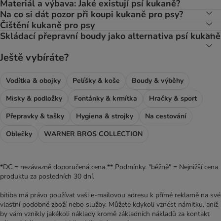
Materiál a výbava: Jaké existují psí kukaně?
Na co si dát pozor při koupi kukaně pro psy?
Čištění kukaně pro psy
Skládací přepravní boudy jako alternativa psí kukaně
Ještě vybíráte?
Vodítka & obojky
Pelíšky & koše
Boudy & výběhy
Misky & podložky
Fontánky & krmítka
Hračky & sport
Přepravky & tašky
Hygiena & strojky
Na cestování
Oblečky
WARNER BROS COLLECTION
*DC = nezávazně doporučená cena ** Podmínky. "běžně" = Nejnižší cena
produktu za posledních 30 dní.
bitiba má právo používat vaši e-mailovou adresu k přímé reklamě na své
vlastní podobné zboží nebo služby. Můžete kdykoli vznést námitku, aniž
by vám vznikly jakékoli náklady kromě základních nákladů za kontakt