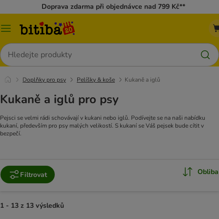
Doprava zdarma při objednávce nad 799 Kč**
Kategorie
Hledat
Doplňky pro psy
Pelíšky & koše
Kukaně a iglů
Kukaně a iglů pro psy
Pejsci se velmi rádi schovávají v kukani nebo iglů. Podívejte se na naši nabídku
kukaní, především pro psy malých velikostí. S kukaní se Váš pejsek bude cítit v
bezpečí.
Obliba
Filtrovat
1 - 13 z 13 výsledků