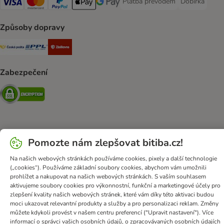
Platba převodem
Dobírka
Platba převodem Payment Meth
Dobírka Paym
Visa Payment Method
mastercard Payment Method
PayPal Payment Method
Apple pay Payment Method
Google Pay Payment Method
Způsoby dopravy
Česká pošta Shipping Method
PPL Shipping Method
Zásilkovna Shipping Method
Zabezpečení
Security
Obchodní podmínky
Ochrana osobních údajů
Likvidace baterií
Pomozte nám zlepšovat bitiba.cz!
Impressum
DSA
Newsletter
Poštovné a dodací termín
Na našich webových stránkách používáme cookies, pixely a další technologie
Způsob platby
Formulář na odstoupení od smlouvy
(„cookies“). Používáme základní soubory cookies, abychom vám umožnili
prohlížet a nakupovat na našich webových stránkách. S vaším souhlasem
Věrnostní karta
Prohlášení o přístupnosti
aktivujeme soubory cookies pro výkonnostní, funkční a marketingové účely pro
zlepšení kvality našich webových stránek, které vám díky této aktivaci budou
bitiba GmbH
2026
moci ukazovat relevantní produkty a služby a pro personalizaci reklam. Změny
můžete kdykoli provést v našem centru preferencí ("Upravit nastavení"). Více
informací o správci vašich osobních údajů, o zpracovávaných osobních údajích