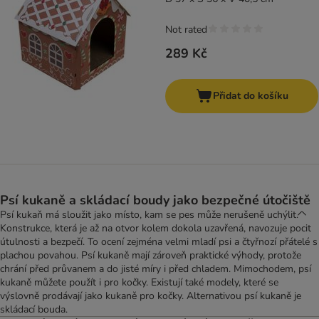
Not rated
289 Kč
Přidat do košíku
Psí kukaně a skládací boudy jako bezpečné útočiště
Psí kukaň má sloužit jako místo, kam se pes může nerušeně uchýlit.
Konstrukce, která je až na otvor kolem dokola uzavřená, navozuje pocit
útulnosti a bezpečí. To ocení zejména velmi mladí psi a čtyřnozí přátelé s
plachou povahou. Psí kukaně mají zároveň praktické výhody, protože
chrání před průvanem a do jisté míry i před chladem. Mimochodem, psí
kukaně můžete použít i pro kočky. Existují také modely, které se
výslovně prodávají jako kukaně pro kočky. Alternativou psí kukaně je
skládací bouda.