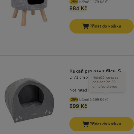
-25%
běžně
1 179 Kč
884 Kč
Přidat do košíku
Kukaň pro psy z filcu, S
D 71 cm x Š 54 cm x V 57 cm
Nejnižší cena za
posledních 30
dní před slevou
Not rated
-25%
běžně
1 199 Kč
899 Kč
Přidat do košíku