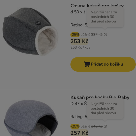
Cosma kukaň pro kočky
d 50 x š 37 x v 25 cm
Nejnižší cena za
posledních 30
dní před slevou
Rating: 5/5
(
6
)
-25%
běžně
337 Kč
253 Kč
253 Kč / kus
Přidat do košíku
Kukaň pro kočky Big Baby
D 47 x Š 41 x V 30 cm
Nejnižší cena za
posledních 30
dní před slevou
Rating: 5/5
(
7
)
-25%
běžně
342 Kč
257 Kč