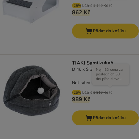
-25%
běžně
1 149 Kč
862 Kč
Přidat do košíku
TIAKI Sami kukaň
D 46 x Š 38 x V 38 cm
Nejnižší cena za
posledních 30
dní před slevou
Not rated
-25%
běžně
1 319 Kč
989 Kč
Přidat do košíku