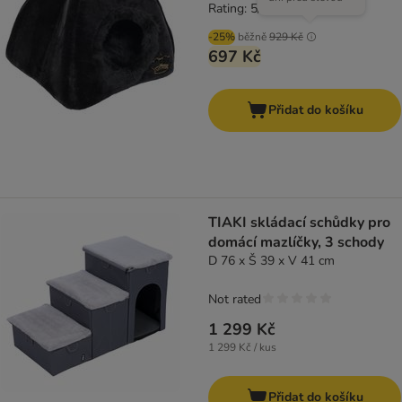
Rating: 5/5
(
2
)
-25%
běžně
929 Kč
697 Kč
Přidat do košíku
TIAKI skládací schůdky pro
domácí mazlíčky, 3 schody
D 76 x Š 39 x V 41 cm
Not rated
1 299 Kč
1 299 Kč / kus
Přidat do košíku