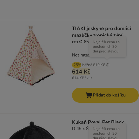
TIAKI jeskyně pro domácí
mazlíčky tropické týpí
cca Ø 65 x V 75 cm
Nejnižší cena za
posledních 30
dní před slevou
Not rated
-25%
běžně
819 Kč
614 Kč
614 Kč / kus
Přidat do košíku
Kukaň Royal Pet Black
D 45 x Š 45 x V 45 cm
Nejnižší cena za
posledních 30
dní před slevou