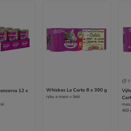
3
Whiskas La Carte 8 x 390 g
onzerva 12 x
Výh
ryby a maso v želé
Cart
ině
maso
400 