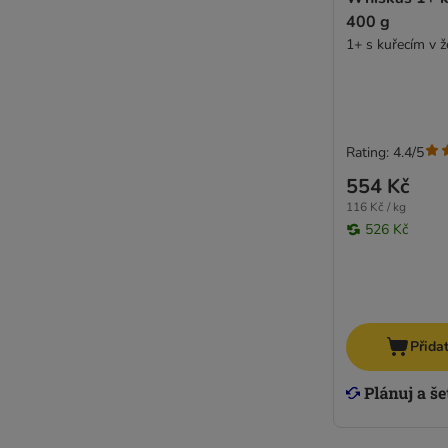
400 g
1+ s kuřecím v ž
Rating: 4.4/5
554 Kč
116 Kč / kg
526 Kč
Přida