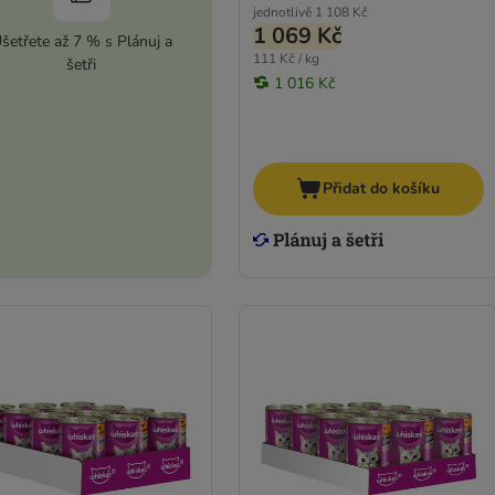
jednotlivě
1 108 Kč
1 069 Kč
šetřete až 7 % s Plánuj a
111 Kč / kg
šetři
1 016 Kč
Přidat do košíku