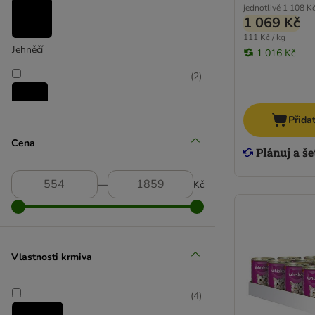
jednotlivě
1 108 K
1 069 Kč
111 Kč / kg
Jehněčí
1 016 Kč
(
2
)
Přida
Kuřecí
Cena
(
4
)
―
Kč
Rybí
Vlastnosti krmiva
(
4
)