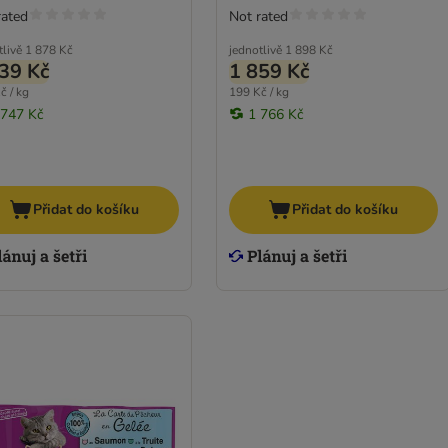
rated
Not rated
tlivě
1 878 Kč
jednotlivě
1 898 Kč
39 Kč
1 859 Kč
č / kg
199 Kč / kg
 747 Kč
1 766 Kč
Přidat do košíku
Přidat do košíku