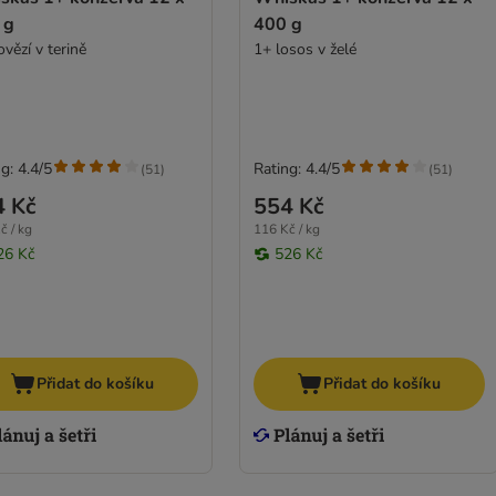
 g
400 g
vězí v terině
1+ losos v želé
g: 4.4/5
Rating: 4.4/5
(
51
)
(
51
)
4 Kč
554 Kč
č / kg
116 Kč / kg
26 Kč
526 Kč
Přidat do košíku
Přidat do košíku