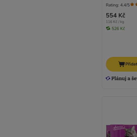
Rating: 4.4/5
554 Kč
116 Kč / kg
526 Kč
Přida