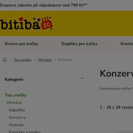
Doprava zdarma při objednávce nad 799 Kč**
Krmivo pro kočky
Doplňky pro kočky
Krmivo
Otevřít menu: Krmivo pro kočky
Otevřít 
Top značky
Whiskas
Konzervy
Konzer
Kategorie
Konzervy pro kočky W
Top značky
Whiskas
1 - 18 z 18 výsle
Kapsičky
Konzervy
Granule
Pamlsky a mléko