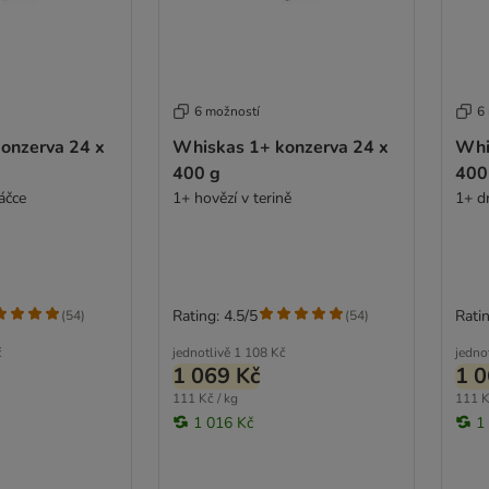
6 možností
6
onzerva 24 x
Whiskas 1+ konzerva 24 x
Whi
400 g
400
áčce
1+ hovězí v terině
1+ dr
Rating: 4.5/5
Ratin
(
54
)
(
54
)
č
jednotlivě
1 108 Kč
jedno
1 069 Kč
1 0
111 Kč / kg
111 K
1 016 Kč
1