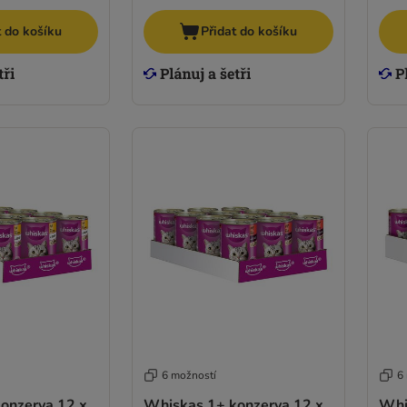
t do košíku
Přidat do košíku
6 možností
6
onzerva 12 x
Whiskas 1+ konzerva 12 x
Whi