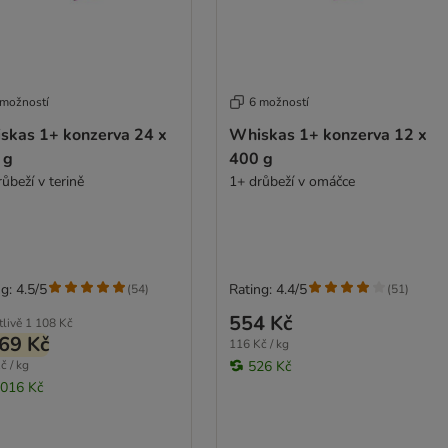
 možností
6 možností
skas 1+ konzerva 24 x
Whiskas 1+ konzerva 12 x
 g
400 g
ůbeží v terině
1+ drůbeží v omáčce
g: 4.5/5
Rating: 4.4/5
(
54
)
(
51
)
554 Kč
tlivě
1 108 Kč
69 Kč
116 Kč / kg
č / kg
526 Kč
 016 Kč