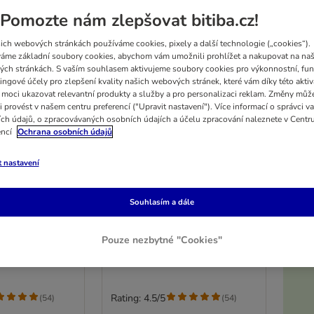
Pomozte nám zlepšovat bitiba.cz!
ich webových stránkách používáme cookies, pixely a další technologie („cookies“).
áme základní soubory cookies, abychom vám umožnili prohlížet a nakupovat na naš
ch stránkách. S vaším souhlasem aktivujeme soubory cookies pro výkonnostní, fun
ingové účely pro zlepšení kvality našich webových stránek, které vám díky této aktiv
moci ukazovat relevantní produkty a služby a pro personalizaci reklam. Změny můž
i provést v našem centru preferencí ("Upravit nastavení"). Více informací o správci v
ch údajů, o zpracovávaných osobních údajích a účelu zpracování naleznete v Centr
encí
Ochrana osobních údajů
t nastavení
6 možností
5%
onzerva 24 x
Whiskas 1+ konzerva 24 x
Souhlasím a dále
400 g
1+ losos v želé
Pouze nezbytné "Cookies"
K
Rating: 4.5/5
(
54
)
(
54
)