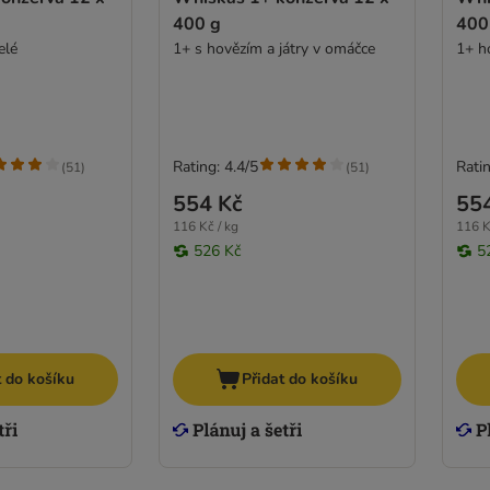
400 g
400
elé
1+ s hovězím a játry v omáčce
1+ ho
Rating: 4.4/5
Ratin
(
51
)
(
51
)
554 Kč
55
116 Kč / kg
116 K
526 Kč
5
t do košíku
Přidat do košíku