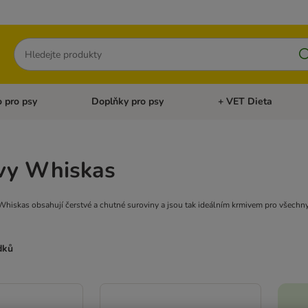
Hledat
 pro psy
Doplňky pro psy
+ VET Dieta
menu: Doplňky pro kočky
Otevřít menu: Krmivo pro psy
Otevřít menu: Doplňky 
vy Whiskas
hiskas obsahují čerstvé a chutné suroviny a jsou tak ideálním krmivem pro všechny
dků