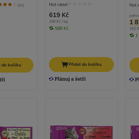
Not rated
Not 
(
51
)
619 Kč
jedno
1 8
199 Kč / kg
588 Kč
192 K
1
Přidat do košíku
t do košíku