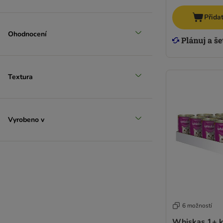
Přida
Ohodnocení
Textura
Vyrobeno v
6 možností
Whiskas 1+ k