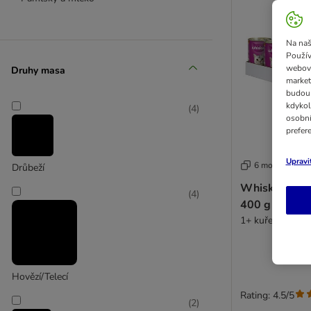
Na naš
Použív
webový
Druhy masa
market
budou 
kdykol
(
4
)
osobní
prefer
Upravi
6 možností
Drůbeží
Whiskas 1+ k
(
4
)
400 g
1+ kuřecí v želé
Hovězí/Telecí
Rating: 4.5/5
(
2
)