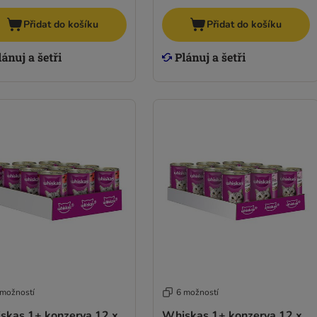
Přidat do košíku
Přidat do košíku
 možností
6 možností
skas 1+ konzerva 12 x
Whiskas 1+ konzerva 12 x