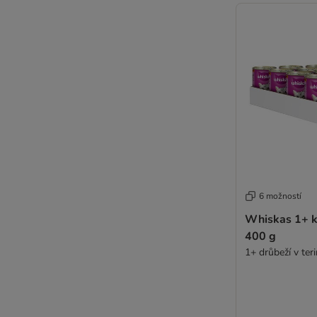
6 možností
Whiskas 1+ k
400 g
1+ drůbeží v ter