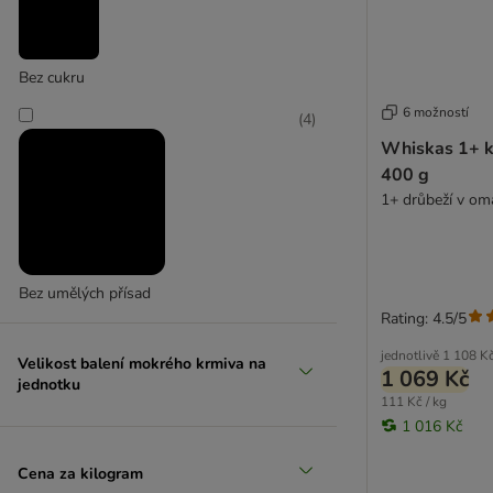
Bez cukru
6 možností
(
4
)
Whiskas 1+ k
400 g
1+ drůbeží v om
Bez umělých přísad
Rating: 4.5/5
jednotlivě
1 108 K
Velikost balení mokrého krmiva na
1 069 Kč
jednotku
111 Kč / kg
1 016 Kč
Cena za kilogram