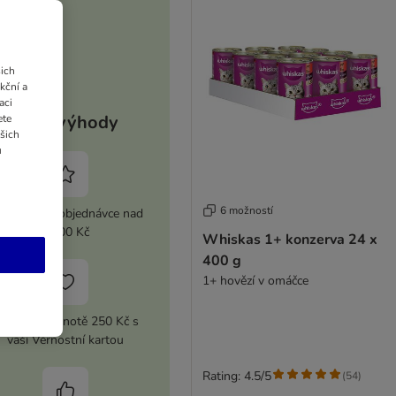
ich
kční a
aci
Vaše výhody
ete
ašich
u
6 možností
 sleva při objednávce nad
2 100 Kč
Whiskas 1+ konzerva 24 x
400 g
1+ hovězí v omáčce
upón v hodnotě 250 Kč s
vaší Věrnostní kartou
Rating: 4.5/5
(
54
)