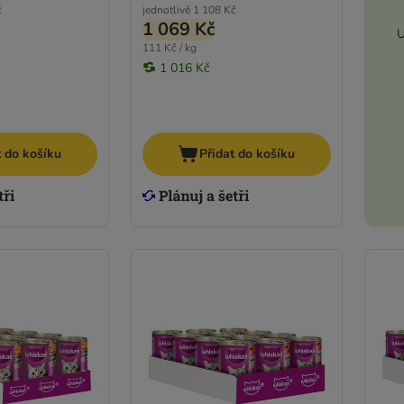
č
jednotlivě
1 108 Kč
1 069 Kč
U
111 Kč / kg
1 016 Kč
t do košíku
Přidat do košíku