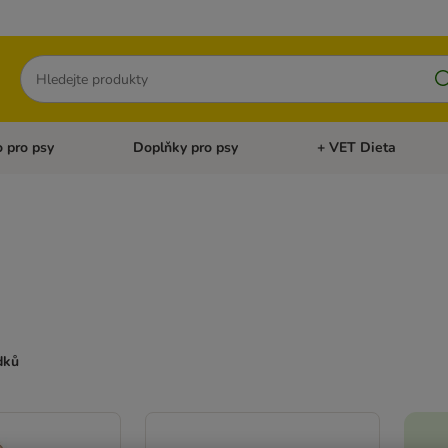
Hledat
 pro psy
Doplňky pro psy
+ VET Dieta
menu: Doplňky pro kočky
Otevřít menu: Krmivo pro psy
Otevřít menu: Doplňky 
dků