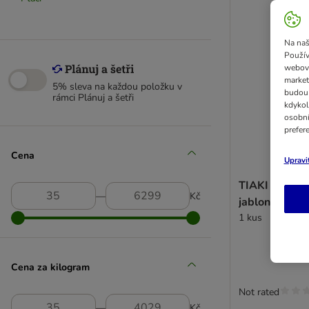
Na naš
Použív
webový
market
5% sleva na každou položku v
budou 
rámci Plánuj a šetři
kdykol
osobní
prefer
Cena
Upravi
TIAKI Žebřík 
―
Kč
jabloně na ok
1 kus
Cena za kilogram
Not rated
―
Kč