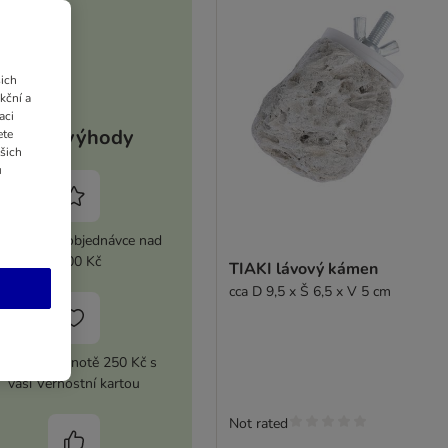
ich
kční a
aci
Vaše výhody
ete
ašich
u
 sleva při objednávce nad
2 100 Kč
TIAKI lávový kámen
cca D 9,5 x Š 6,5 x V 5 cm
upón v hodnotě 250 Kč s
vaší Věrnostní kartou
Not rated