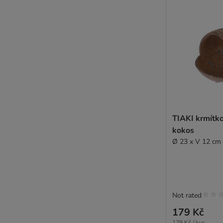
TIAKI krmítko
kokos
Ø 23 x V 12 cm
Not rated
179 Kč
179 Kč / kus