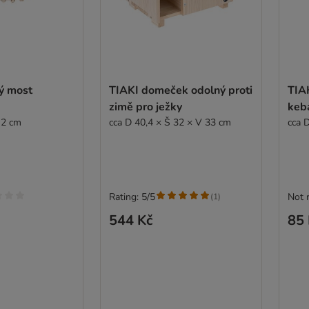
ý most
TIAKI domeček odolný proti
TIA
zimě pro ježky
keb
 2 cm
cca D 40,4 × Š 32 × V 33 cm
cca 
Rating: 5/5
Not 
(
1
)
544 Kč
85 