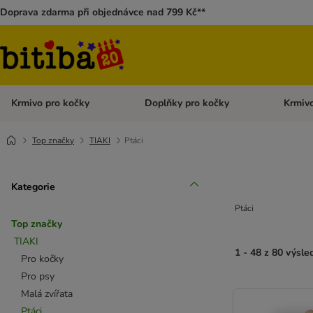
Doprava zdarma při objednávce nad 799 Kč**
Krmivo pro kočky
Doplňky pro kočky
Krmivo
Otevřít menu: Krmivo pro kočky
Otevřít 
Top značky
TIAKI
Ptáci
Kategorie
Ptáci
Top značky
TIAKI
1 - 48 z 80 výsle
Pro kočky
Pro psy
Malá zvířata
Ptáci