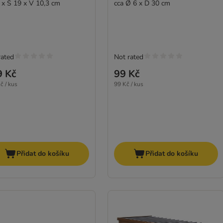
 x Š 19 x V 10,3 cm
cca Ø 6 x D 30 cm
rated
Not rated
9 Kč
99 Kč
č / kus
99 Kč / kus
Přidat do košíku
Přidat do košíku