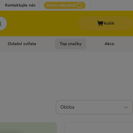
Kontaktujte nás
Znovu objednat
Košík
Ostatní zvířata
Top značky
Akce
pro psy
Otevřít menu: + VET Dieta
Otevřít menu: Ostatní zvířata
Otevřít menu: Top
Obliba