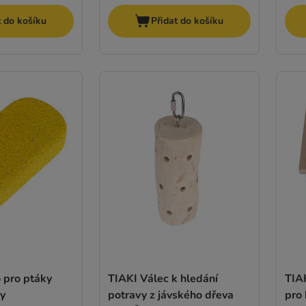
t do košíku
Přidat do košíku
 pro ptáky
TIAKI Válec k hledání
TIA
zy
potravy z jávského dřeva
pro 