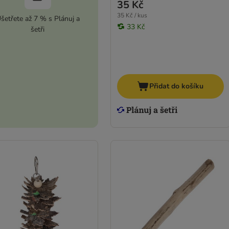
35 Kč
35 Kč / kus
šetřete až 7 % s Plánuj a
33 Kč
šetři
Přidat do košíku