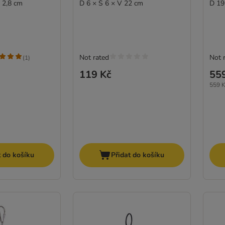
V 2,8 cm
D 6 × Š 6 × V 22 cm
D 19
Not rated
Not 
(
1
)
119 Kč
55
559 K
t do košíku
Přidat do košíku