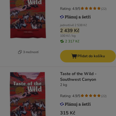
Rating: 4.9/5
(
22
)
jednotlivě
2 538 Kč
2 439 Kč
100 Kč / kg
2 317 Kč
3 možností
Přidat do košíku
Taste of the Wild -
Southwest Canyon
2 kg
Rating: 4.9/5
(
22
)
315 Kč