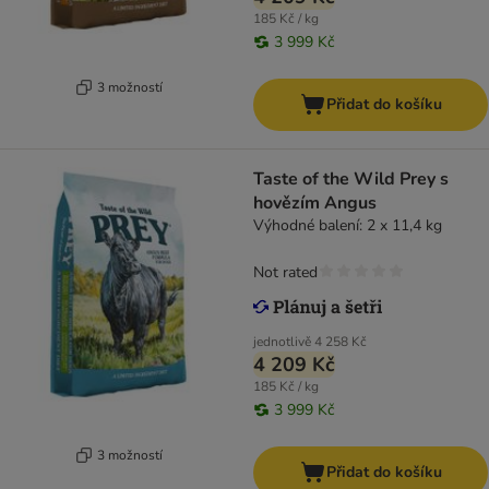
185 Kč / kg
3 999 Kč
3 možností
Přidat do košíku
Taste of the Wild Prey s
hovězím Angus
Výhodné balení: 2 x 11,4 kg
Not rated
jednotlivě
4 258 Kč
4 209 Kč
185 Kč / kg
3 999 Kč
3 možností
Přidat do košíku