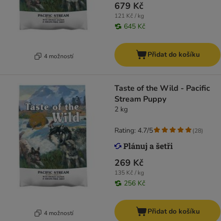
679 Kč
121 Kč / kg
645 Kč
Přidat do košíku
4 možností
Taste of the Wild - Pacific
Stream Puppy
2 kg
Rating: 4.7/5
(
28
)
269 Kč
135 Kč / kg
256 Kč
Přidat do košíku
4 možností