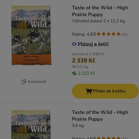
Taste of the Wild - High
Prairie Puppy
Výhodné balení 2 x 12,2 kg
Rating: 4.6/5
(
31
)
jednotlivě
2 438 Kč
2 339 Kč
96 Kč / kg
2 222 Kč
4 možností
Přidat do košíku
Taste of the Wild - High
Prairie Puppy
5,6 kg
Rating: 4.6/5
(
31
)