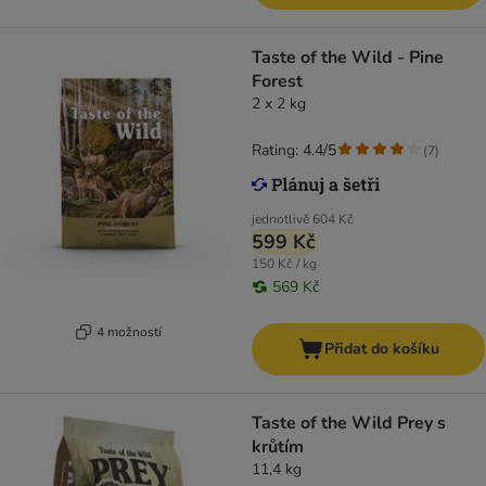
Taste of the Wild - Pine
Forest
2 x 2 kg
Rating: 4.4/5
(
7
)
jednotlivě
604 Kč
599 Kč
150 Kč / kg
569 Kč
4 možností
Přidat do košíku
Taste of the Wild Prey s
krůtím
11,4 kg