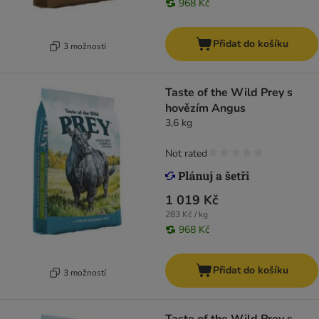
968 Kč
Přidat do košíku
3 možností
Taste of the Wild Prey s
hovězím Angus
3,6 kg
Not rated
1 019 Kč
283 Kč / kg
968 Kč
Přidat do košíku
3 možností