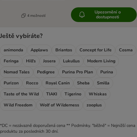
Upozornění o
4 možností
dostupnosti
Ještě vybíráte?
animonda
Applaws
Briantos
Concept for Life
Cosma
Feringa
Hill's
Josera
Lukullus
Modern Living
Nomad Tales
Pedigree
Purina Pro Plan
Purina
Purizon
Rocco
Royal Canin
Sheba
Smilla
Taste of the Wild
TIAKI
Tigerino
Whiskas
Wild Freedom
Wolf of Wilderness
zooplus
*DC = nezávazně doporučená cena ** Podmínky. "běžně" = Nejnižší cena
produktu za posledních 30 dní.