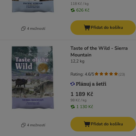
118 Kč / kg
626 Kč
Přidat do košíku
4 možností
Taste of the Wild - Sierra
Mountain
12,2 kg
Rating: 4.6/5
(
23
)
1 189 Kč
98 Kč / kg
1 130 Kč
Přidat do košíku
4 možností