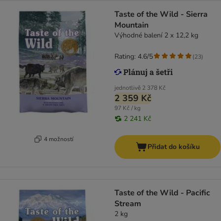
Taste of the Wild - Sierra
Mountain
Výhodné balení 2 x 12,2 kg
Rating: 4.6/5
(
23
)
jednotlivě
2 378 Kč
2 359 Kč
97 Kč / kg
2 241 Kč
4 možností
Přidat do košíku
Taste of the Wild - Pacific
Stream
2 kg