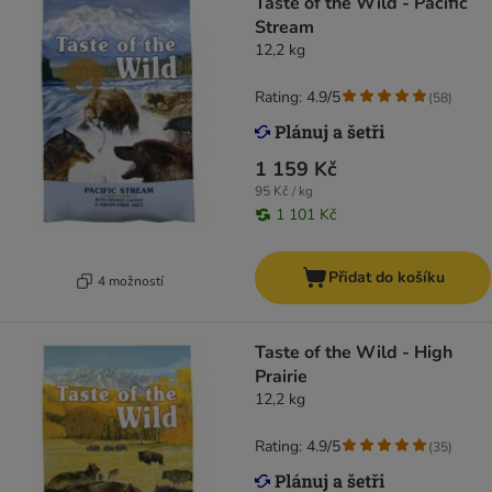
Taste of the Wild - Pacific
Stream
12,2 kg
Rating: 4.9/5
(
58
)
1 159 Kč
95 Kč / kg
1 101 Kč
Přidat do košíku
4 možností
Taste of the Wild - High
Prairie
12,2 kg
Rating: 4.9/5
(
35
)