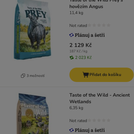
Taste of the Wild Prey s
hovězím Angus
11,4 kg
Not rated
2 129 Kč
187 Kč / kg
2 023 Kč
Přidat do košíku
3 možností
Taste of the Wild - Ancient
Wetlands
6,35 kg
Not rated