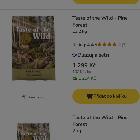
Taste of the Wild - Pine
Forest
12,2 kg
Rating: 4.4/5
(
7
)
1 299 Kč
107 Kč / kg
1 234 Kč
Přidat do košíku
4 možností
Taste of the Wild - Pine
Forest
2 kg