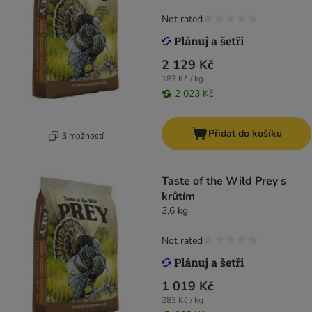
Not rated
2 129 Kč
187 Kč / kg
2 023 Kč
Přidat do košíku
3 možností
Taste of the Wild Prey s
krůtím
3,6 kg
Not rated
1 019 Kč
283 Kč / kg