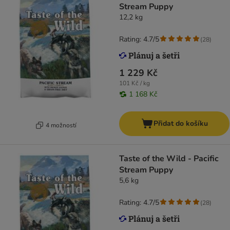
Stream Puppy
12,2 kg
Rating: 4.7/5
(
28
)
1 229 Kč
101 Kč / kg
1 168 Kč
Přidat do košíku
4 možností
Taste of the Wild - Pacific
Stream Puppy
5,6 kg
Rating: 4.7/5
(
28
)