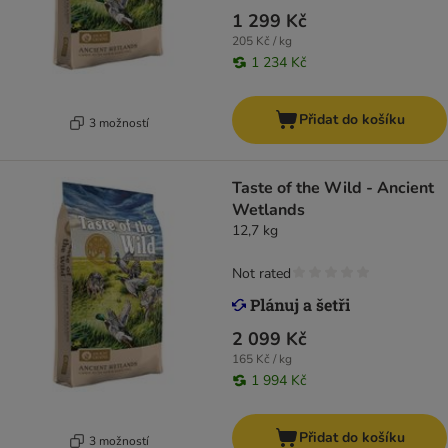
1 299 Kč
205 Kč / kg
1 234 Kč
Přidat do košíku
3 možností
Taste of the Wild - Ancient
Wetlands
12,7 kg
Not rated
2 099 Kč
165 Kč / kg
1 994 Kč
Přidat do košíku
3 možností