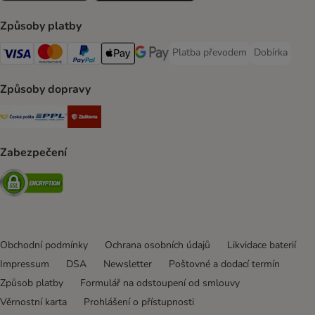
Způsoby platby
Platba převodem
Dobírka
Platba převodem Payment Meth
Dobírka Paym
Visa Payment Method
mastercard Payment Method
PayPal Payment Method
Apple pay Payment Method
Google Pay Payment Method
Způsoby dopravy
Česká pošta Shipping Method
PPL Shipping Method
Zásilkovna Shipping Method
Zabezpečení
Security
Obchodní podmínky
Ochrana osobních údajů
Likvidace baterií
Impressum
DSA
Newsletter
Poštovné a dodací termín
Způsob platby
Formulář na odstoupení od smlouvy
Věrnostní karta
Prohlášení o přístupnosti