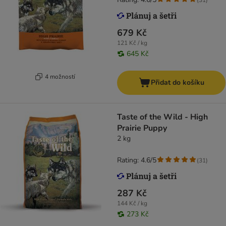
679 Kč
121 Kč / kg
645 Kč
4 možností
Přidat do košíku
Taste of the Wild - High
Prairie Puppy
2 kg
Rating: 4.6/5
(
31
)
287 Kč
144 Kč / kg
273 Kč