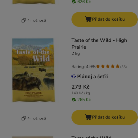
626 Kč
Přidat do košíku
4 možností
Taste of the Wild - High
Prairie
2 kg
Rating: 4.9/5
(
35
)
279 Kč
140 Kč / kg
265 Kč
Přidat do košíku
4 možností