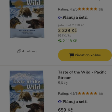
Rating: 4.9/5
(
58
)
jednotlivě
2 318 Kč
2 229 Kč
91 Kč / kg
2 118 Kč
4 možností
Přidat do košíku
Taste of the Wild - Pacific
Stream
5,6 kg
Rating: 4.9/5
(
58
)
659 Kč