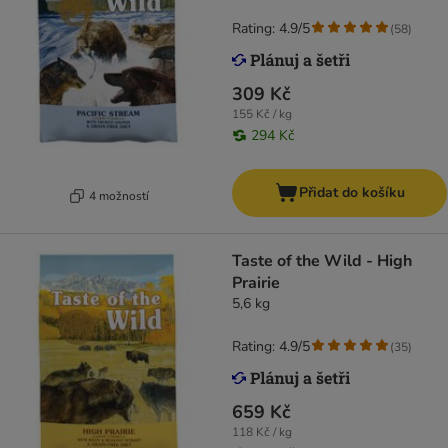
Rating: 4.9/5
(
58
)
309 Kč
155 Kč / kg
294 Kč
Přidat do košíku
4 možností
Taste of the Wild - High
Prairie
5,6 kg
Rating: 4.9/5
(
35
)
659 Kč
118 Kč / kg