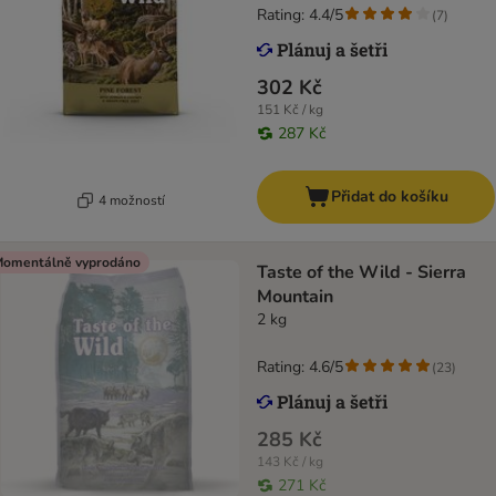
Rating: 4.4/5
(
7
)
302 Kč
151 Kč / kg
287 Kč
Přidat do košíku
4 možností
omentálně vyprodáno
Taste of the Wild - Sierra
Mountain
2 kg
Rating: 4.6/5
(
23
)
285 Kč
143 Kč / kg
271 Kč