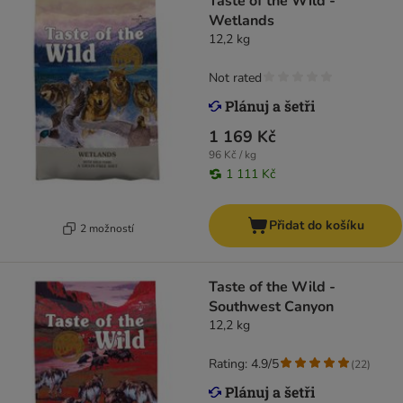
Taste of the Wild -
Wetlands
12,2 kg
Not rated
1 169 Kč
96 Kč / kg
1 111 Kč
Přidat do košíku
2 možností
Taste of the Wild -
Southwest Canyon
12,2 kg
Rating: 4.9/5
(
22
)