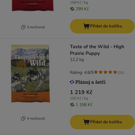
158 Kč / kg
299 Kč
Přidat do košíku
3 možností
Taste of the Wild - High
Prairie Puppy
12,2 kg
Rating: 4.6/5
(
31
)
1 219 Kč
100 Kč / kg
1 158 Kč
4 možností
Přidat do košíku