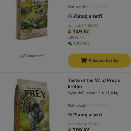
Not rated
jednotlivě
4 198 Kč
4 149 Kč
163 Kč / kg
3 942 Kč
3 možností
Přidat do košíku
Taste of the Wild Prey s
krůtím
Výhodné balení: 2 x 11,4 kg
Not rated
jednotlivě
4 258 Kč
4 209 Kč