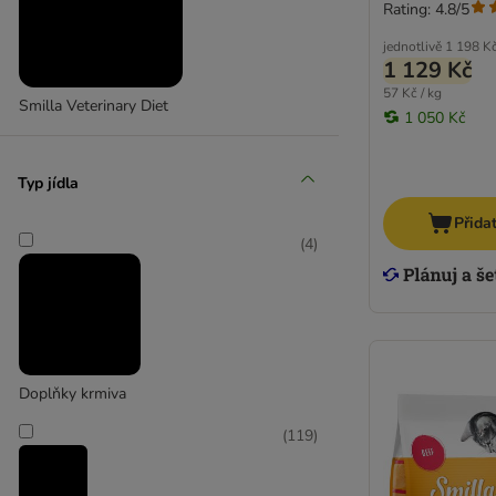
Rating: 4.8/5
jednotlivě
1 198 K
1 129 Kč
57 Kč / kg
Smilla Veterinary Diet
1 050 Kč
Typ jídla
Přida
(
4
)
Doplňky krmiva
(
119
)