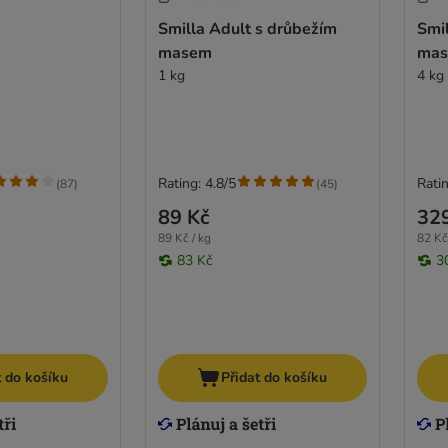
Smilla Adult s drůbežím
Smil
masem
ma
1 kg
4 kg
Rating: 4.8/5
Ratin
(
87
)
(
45
)
89 Kč
32
89 Kč / kg
82 Kč
83 Kč
3
t do košíku
Přidat do košíku