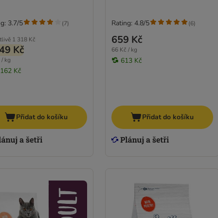
g: 3.7/5
Rating: 4.8/5
(
7
)
(
6
)
659 Kč
tlivě
1 318 Kč
49 Kč
66 Kč / kg
 / kg
613 Kč
 162 Kč
Přidat do košíku
Přidat do košíku