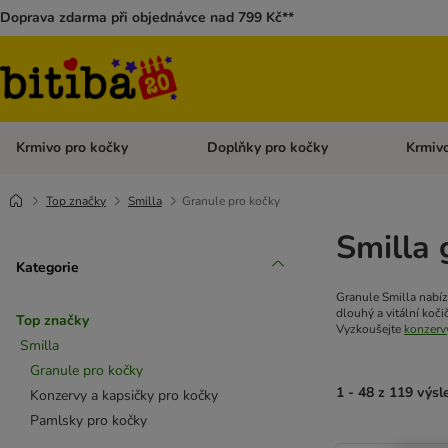
Doprava zdarma při objednávce nad 799 Kč**
Krmivo pro kočky
Doplňky pro kočky
Krmivo
Otevřít menu: Krmivo pro kočky
Otevřít 
Top značky
Smilla
Granule pro kočky
Smilla 
Kategorie
Granule Smilla nabíz
dlouhý a vitální koči
Top značky
Vyzkoušejte
konzerv
Smilla
Granule pro kočky
1 - 48 z 119 výs
Konzervy a kapsičky pro kočky
Pamlsky pro kočky