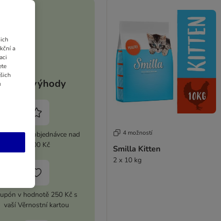
ich
kční a
aci
ete
ašich
Vaše výhody
u
4 možností
 sleva při objednávce nad
2 100 Kč
Smilla Kitten
2 x 10 kg
upón v hodnotě 250 Kč s
vaší Věrnostní kartou