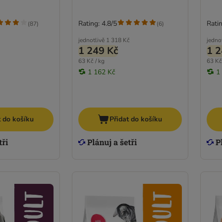
Rating: 4.8/5
Ratin
(
87
)
(
6
)
jednotlivě
1 318 Kč
jedno
1 249 Kč
1 2
63 Kč / kg
63 Kč
1 162 Kč
1
t do košíku
Přidat do košíku