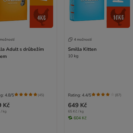
 možností
4 možností
lla Adult s drůbežím
Smilla Kitten
sem
10 kg
g: 4.8/5
Rating: 4.4/5
(
45
)
(
87
)
9 Kč
649 Kč
 / kg
65 Kč / kg
604 Kč