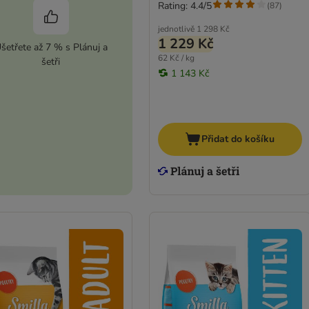
Rating: 4.4/5
(
87
)
jednotlivě
1 298 Kč
1 229 Kč
šetřete až 7 % s Plánuj a
62 Kč / kg
šetři
1 143 Kč
Přidat do košíku