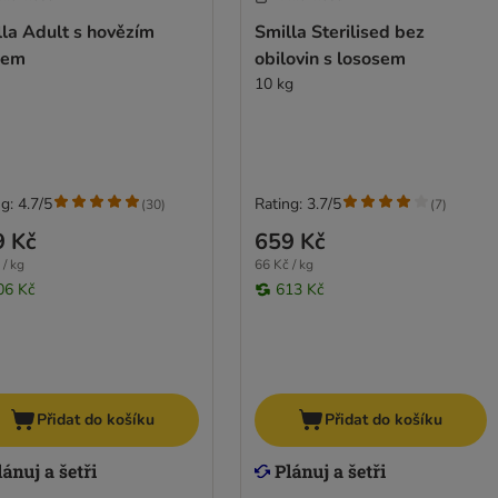
la Adult s hovězím
Smilla Sterilised bez
sem
obilovin s lososem
10 kg
g: 4.7/5
Rating: 3.7/5
(
30
)
(
7
)
9 Kč
659 Kč
 / kg
66 Kč / kg
06 Kč
613 Kč
Přidat do košíku
Přidat do košíku