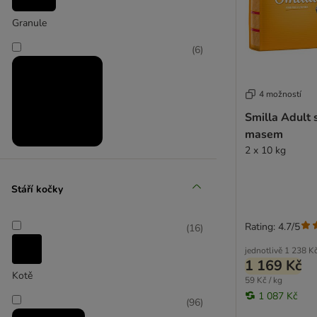
Granule
(
6
)
4 možností
Smilla Adult 
masem
2 x 10 kg
Konzervy/Kapsičky
(
6
)
Stáří kočky
Rating: 4.7/5
(
16
)
Pamlsky
jednotlivě
1 238 K
1 169 Kč
Kotě
59 Kč / kg
1 087 Kč
(
96
)