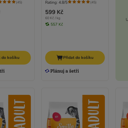
Rating: 4.8/5
(
45
)
(
45
)
599 Kč
č
60 Kč / kg
U
557 Kč
t do košíku
Přidat do košíku