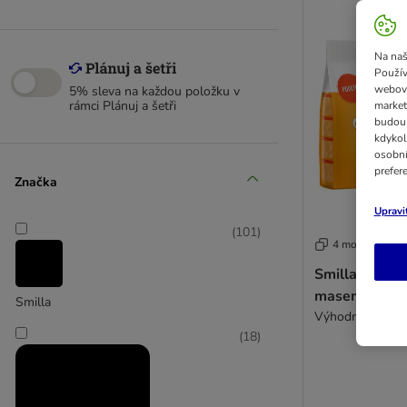
Na naš
Použív
webový
5% sleva na každou položku v
rámci Plánuj a šetři
market
budou 
kdykol
osobní
prefer
Značka
Upravi
(
101
)
4 možností
Smilla Adult 
masem
Smilla
Výhodné balení:
(
18
)