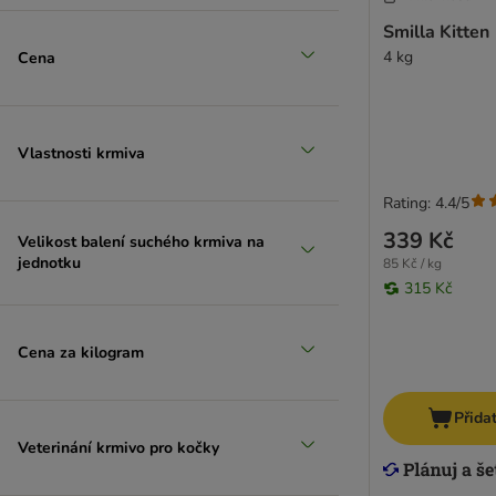
Smilla Kitten
4 kg
Cena
Vlastnosti krmiva
Rating: 4.4/5
339 Kč
Velikost balení suchého krmiva na
jednotku
85 Kč / kg
315 Kč
Cena za kilogram
Přida
Veterinání krmivo pro kočky