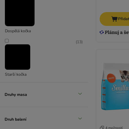
Přida
Dospělá kočka
(
13
)
Starší kočka
Druhy masa
Druh balení
4 možností