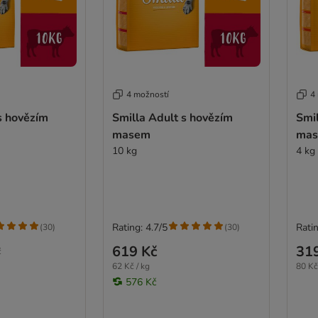
4 možností
4
s hovězím
Smilla Adult s hovězím
Smi
masem
ma
10 kg
4 kg
Rating: 4.7/5
Ratin
(
30
)
(
30
)
619 Kč
31
č
62 Kč / kg
80 Kč
576 Kč