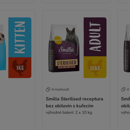
4 možností
4
Smilla Sterilised receptura
Smil
bez obilovin s kuřecím
obil
výhodné balení: 2 x 10 kg
výho