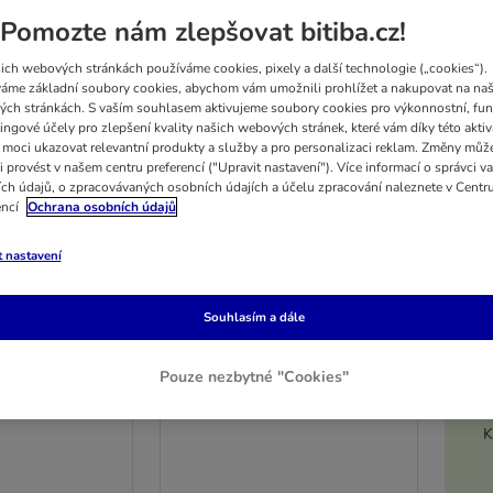
Pomozte nám zlepšovat bitiba.cz!
ich webových stránkách používáme cookies, pixely a další technologie („cookies“).
áme základní soubory cookies, abychom vám umožnili prohlížet a nakupovat na naš
ch stránkách. S vaším souhlasem aktivujeme soubory cookies pro výkonnostní, fun
ingové účely pro zlepšení kvality našich webových stránek, které vám díky této aktiv
moci ukazovat relevantní produkty a služby a pro personalizaci reklam. Změny můž
i provést v našem centru preferencí ("Upravit nastavení"). Více informací o správci v
ch údajů, o zpracovávaných osobních údajích a účelu zpracování naleznete v Centr
encí
Ochrana osobních údajů
t nastavení
4 možností
5%
Souhlasím a dále
s drůbežím
Smilla Adult s drůbežím
masem
Pouze nezbytné "Cookies"
 2 x 10 kg
10 kg
K