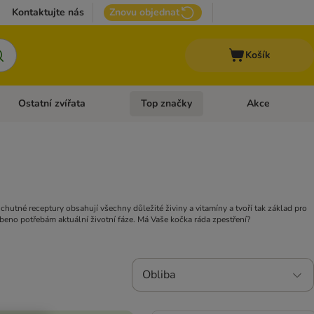
Kontaktujte nás
Znovu objednat
Košík
Ostatní zvířata
Top značky
Akce
pro psy
Otevřít menu: + VET Dieta
Otevřít menu: Ostatní zvířata
Otevřít menu: Top
hutné receptury obsahují všechny důležité živiny a vitamíny a tvoří tak základ pro
obeno potřebám aktuální životní fáze. Má Vaše kočka ráda zpestření?
Obliba