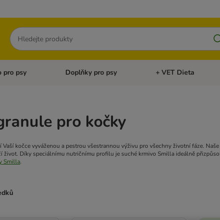
Hledat
 pro psy
Doplňky pro psy
+ VET Dieta
menu: Doplňky pro kočky
Otevřít menu: Krmivo pro psy
Otevřít menu: Doplňky 
granule pro kočky
í Vaší kočce vyváženou a pestrou všestrannou výživu pro všechny životní fáze. Naše c
čí život. Díky speciálnímu nutričnímu profilu je suché krmivo Smilla ideálně přizpůs
y Smilla
.
ledků