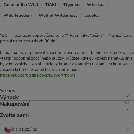
Taste of the Wild
TIAKI
Tigerino
Whiskas
Wild Freedom
Wolf of Wilderness
zooplus
*DC = nezávazně doporučená cena ** Podmínky. "běžně" = Nejnižší cena
produktu za posledních 30 dní.
bitiba má právo používat vaši e-mailovou adresu k přímé reklamě na své
vlastní podobné zboží nebo služby. Můžete kdykoli vznést námitku, aniž
by vám vznikly jakékoli náklady kromě základních nákladů za kontakt
zákaznického servisu bitiba. Více informací:
https://support.bitiba.cz/cs/support/home
Servis
Výhody
Nakupování
Zvolte zemi
bitiba.cz / cs