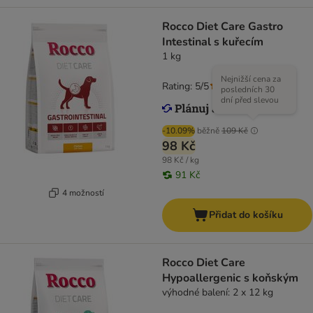
Rocco Diet Care Gastro
Intestinal s kuřecím
1 kg
Nejnižší cena za
Rating: 5/5
(
9
)
posledních 30
dní před slevou
-10.09%
běžně
109 Kč
98 Kč
98 Kč / kg
91 Kč
4 možností
Přidat do košíku
Rocco Diet Care
Hypoallergenic s koňským
výhodné balení: 2 x 12 kg