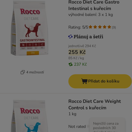
Rocco Diet Care Gastro
Intestinal s kuřecím
výhodné balení: 3 x 1 kg
Rating: 5/5
(
9
)
jednotlivě
294 Kč
255 Kč
85 Kč / kg
237 Kč
4 možností
Přidat do košíku
Rocco Diet Care Weight
Control s kuřecím
1 kg
Nejnižší cena za
Not rated
posledních 30