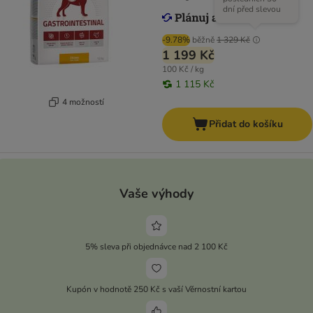
dní před slevou
-9.78%
běžně
1 329 Kč
1 199 Kč
100 Kč / kg
1 115 Kč
4 možností
Přidat do košíku
Vaše výhody
5% sleva při objednávce nad 2 100 Kč
Kupón v hodnotě 250 Kč s vaší Věrnostní kartou