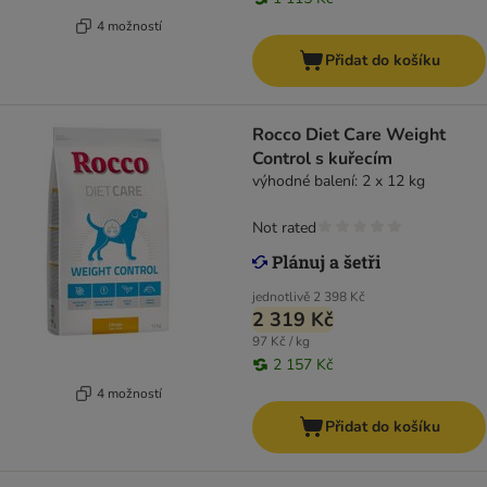
4 možností
Přidat do košíku
Rocco Diet Care Weight
Control s kuřecím
výhodné balení: 2 x 12 kg
Not rated
jednotlivě
2 398 Kč
2 319 Kč
97 Kč / kg
2 157 Kč
4 možností
Přidat do košíku