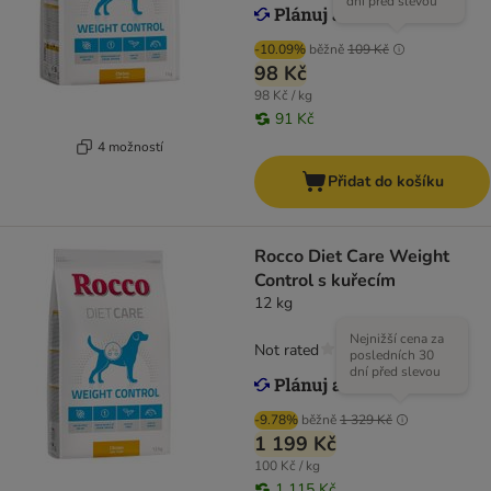
dní před slevou
-10.09%
běžně
109 Kč
98 Kč
98 Kč / kg
91 Kč
4 možností
Přidat do košíku
Rocco Diet Care Weight
Control s kuřecím
12 kg
Nejnižší cena za
Not rated
posledních 30
dní před slevou
-9.78%
běžně
1 329 Kč
1 199 Kč
100 Kč / kg
1 115 Kč