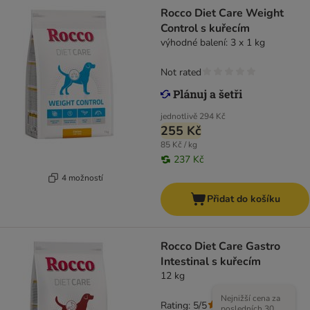
Rocco Diet Care Weight
Control s kuřecím
výhodné balení: 3 x 1 kg
Not rated
jednotlivě
294 Kč
255 Kč
85 Kč / kg
237 Kč
4 možností
Přidat do košíku
Rocco Diet Care Gastro
Intestinal s kuřecím
12 kg
Nejnižší cena za
Rating: 5/5
(
9
)
posledních 30