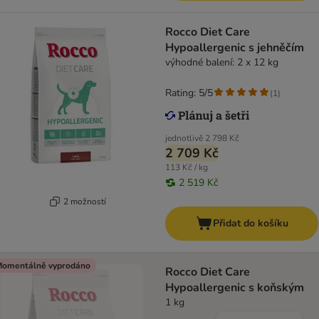
Rocco Diet Care
Hypoallergenic s jehněčím
výhodné balení: 2 x 12 kg
Rating: 5/5
(
1
)
jednotlivě
2 798 Kč
2 709 Kč
113 Kč / kg
2 519 Kč
2 možností
Přidat do košíku
omentálně vyprodáno
Rocco Diet Care
Hypoallergenic s koňským
1 kg