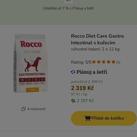
Ušetřete až 7 % s Plánuj a šetři
Rocco Diet Care Gastro
Intestinal s kuřecím
výhodné balení: 2 x 12 kg
Rating: 5/5
(
9
)
jednotlivě
2 398 Kč
2 319 Kč
97 Kč / kg
2 157 Kč
4 možností
Přidat do košíku