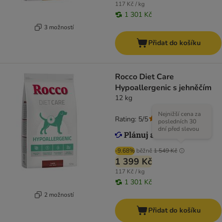
117 Kč / kg
1 301 Kč
3 možností
Přidat do košíku
Rocco Diet Care
Hypoallergenic s jehněčím
12 kg
Nejnižší cena za
Rating: 5/5
(
1
)
posledních 30
dní před slevou
-9.68%
běžně
1 549 Kč
1 399 Kč
117 Kč / kg
1 301 Kč
2 možností
Přidat do košíku