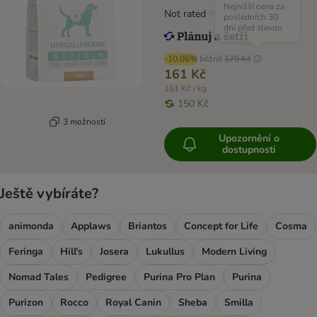
Nejnižší cena za
Not rated
posledních 30
dní před slevou
-10.06%
běžně
179 Kč
161 Kč
161 Kč / kg
150 Kč
3 možností
Upozornění o
dostupnosti
Ještě vybíráte?
animonda
Applaws
Briantos
Concept for Life
Cosma
Feringa
Hill's
Josera
Lukullus
Modern Living
Nomad Tales
Pedigree
Purina Pro Plan
Purina
Purizon
Rocco
Royal Canin
Sheba
Smilla