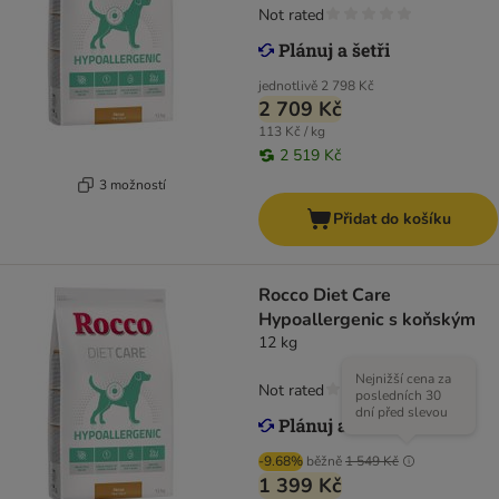
Not rated
jednotlivě
2 798 Kč
2 709 Kč
113 Kč / kg
2 519 Kč
3 možností
Přidat do košíku
Rocco Diet Care
Hypoallergenic s koňským
12 kg
Nejnižší cena za
Not rated
posledních 30
dní před slevou
-9.68%
běžně
1 549 Kč
1 399 Kč