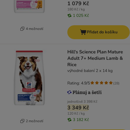
1 079 Kč
180 Kč / kg
1 025 Kč
4 možností
Přidat do košíku
Hill's Science Plan Mature
Adult 7+ Medium Lamb &
Rice
výhodné balení 2 x 14 kg
Rating: 4.9/5
(
28
)
jednotlivě
3 398 Kč
3 349 Kč
120 Kč / kg
3 182 Kč
2 možností