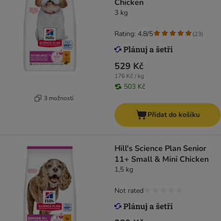
Chicken
3 kg
Rating: 4.8/5
(
23
)
529 Kč
176 Kč / kg
503 Kč
3 možností
Přidat do košíku
Hill's Science Plan Senior
11+ Small & Mini Chicken
1,5 kg
Not rated