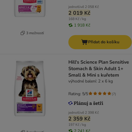
jednotlivě
2 058 Kč
2 019 Kč
168 Kč / kg
1 918 Kč
3 možností
Přidat do košíku
Hill's Science Plan Sensitive
Stomach & Skin Adult 1+
Small & Mini s kuřetem
výhodné balení: 2 x 6 kg
Rating: 5/5
(
7
)
jednotlivě
2 398 Kč
2 359 Kč
197 Kč / kg
2 241 Kč