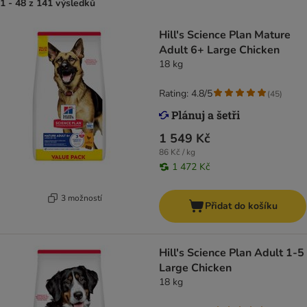
1 - 48 z 141 výsledků
Hill's Science Plan Mature
Adult 6+ Large Chicken
18 kg
Rating: 4.8/5
(
45
)
1 549 Kč
86 Kč / kg
1 472 Kč
3 možností
Přidat do košíku
Hill's Science Plan Adult 1-5
Large Chicken
18 kg