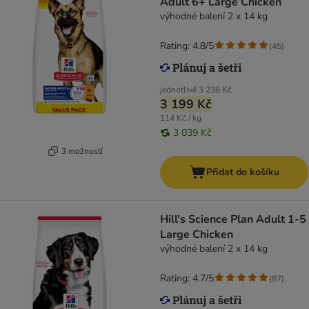
Adult 6+ Large Chicken
výhodné balení 2 x 14 kg
Rating: 4.8/5
(
45
)
jednotlivě
3 238 Kč
3 199 Kč
114 Kč / kg
3 039 Kč
3 možností
Přidat do košíku
Hill's Science Plan Adult 1-5
Large Chicken
výhodné balení 2 x 14 kg
Rating: 4.7/5
(
87
)