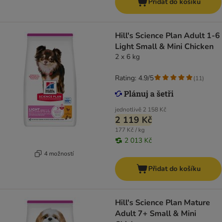
Přidat do košíku
Hill's Science Plan Adult 1-6
Light Small & Mini Chicken
2 x 6 kg
Rating: 4.9/5
(
11
)
jednotlivě
2 158 Kč
2 119 Kč
177 Kč / kg
2 013 Kč
4 možností
Přidat do košíku
Hill's Science Plan Mature
Adult 7+ Small & Mini