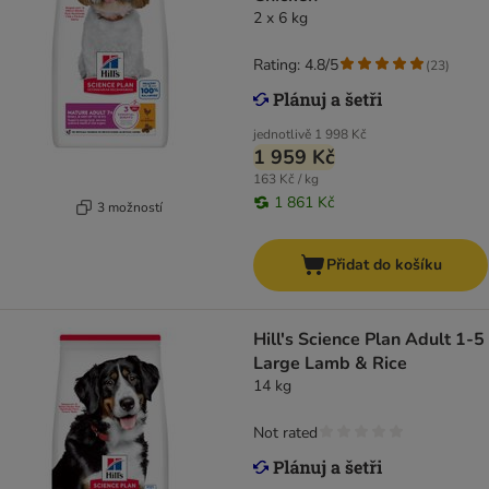
2 x 6 kg
Rating: 4.8/5
(
23
)
jednotlivě
1 998 Kč
1 959 Kč
163 Kč / kg
1 861 Kč
3 možností
Přidat do košíku
Hill's Science Plan Adult 1-5
Large Lamb & Rice
14 kg
Not rated