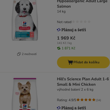
Hypoallergenic Adult Large
Salmon
14 kg
Not rated
1 969 Kč
141 Kč / kg
1 871 Kč
2 možností
Přidat do košíku
Hill's Science Plan Adult 1-6
Small & Mini Chicken
výhodné balení 2 x 6 kg
Rating: 4.9/5
(
34
)