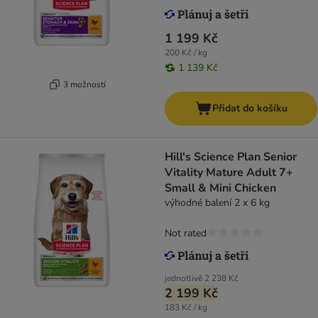
1 199 Kč
200 Kč / kg
1 139 Kč
3 možností
Přidat do košíku
Hill's Science Plan Senior
Vitality Mature Adult 7+
Small & Mini Chicken
výhodné balení 2 x 6 kg
Not rated
jednotlivě
2 238 Kč
2 199 Kč
183 Kč / kg