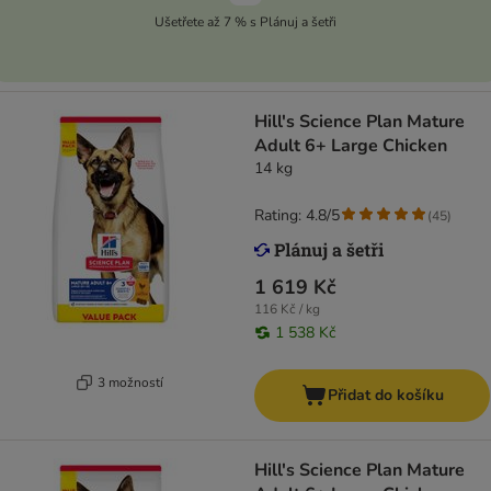
Ušetřete až 7 % s Plánuj a šetři
Hill's Science Plan Mature
Adult 6+ Large Chicken
14 kg
Rating: 4.8/5
(
45
)
1 619 Kč
116 Kč / kg
1 538 Kč
3 možností
Přidat do košíku
Hill's Science Plan Mature