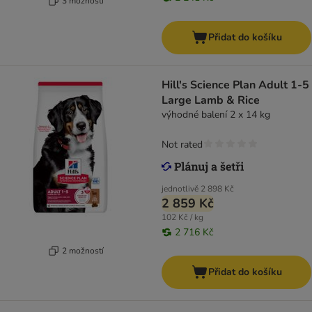
3 možností
Přidat do košíku
Hill's Science Plan Adult 1-5
Large Lamb & Rice
výhodné balení 2 x 14 kg
Not rated
jednotlivě
2 898 Kč
2 859 Kč
102 Kč / kg
2 716 Kč
2 možností
Přidat do košíku