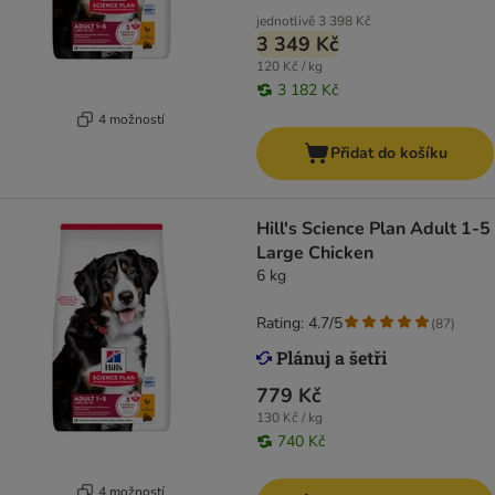
jednotlivě
3 398 Kč
3 349 Kč
120 Kč / kg
3 182 Kč
4 možností
Přidat do košíku
Hill's Science Plan Adult 1-5
Large Chicken
6 kg
Rating: 4.7/5
(
87
)
779 Kč
130 Kč / kg
740 Kč
4 možností