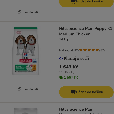
Přidat do košíku
5 možností
Hill's Science Plan Puppy <1
Medium Chicken
14 kg
Rating: 4.8/5
(
87
)
1 649 Kč
118 Kč / kg
1 567 Kč
5 možností
Přidat do košíku
Hill's Science Plan