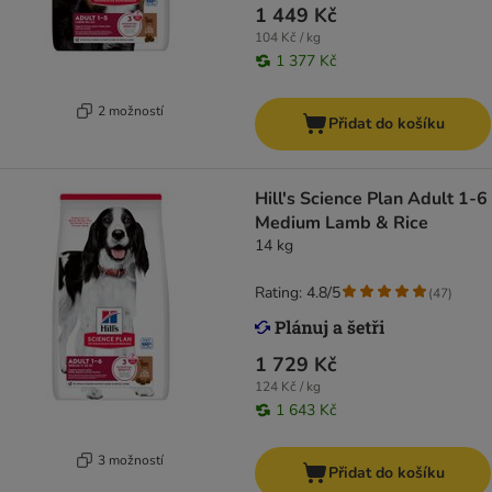
1 449 Kč
104 Kč / kg
1 377 Kč
2 možností
Přidat do košíku
Hill's Science Plan Adult 1-6
Medium Lamb & Rice
14 kg
Rating: 4.8/5
(
47
)
1 729 Kč
124 Kč / kg
1 643 Kč
3 možností
Přidat do košíku