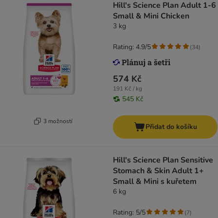
Hill's Science Plan Adult 1-6
Small & Mini Chicken
3 kg
Rating: 4.9/5
(
34
)
574 Kč
191 Kč / kg
545 Kč
3 možností
Přidat do košíku
Hill's Science Plan Sensitive
Stomach & Skin Adult 1+
Small & Mini s kuřetem
6 kg
Rating: 5/5
(
7
)