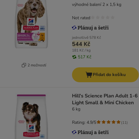
výhodné balení 2 x 1,5 kg
Not rated
jednotlivě
578 Kč
544 Kč
181 Kč / kg
517 Kč
2 možností
Přidat do košíku
Hill's Science Plan Adult 1-6
Light Small & Mini Chicken
6 kg
Rating: 4.9/5
(
11
)