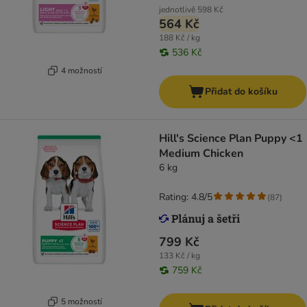
jednotlivě
598 Kč
564 Kč
188 Kč / kg
536 Kč
4 možností
Přidat do košíku
Hill's Science Plan Puppy <1
Medium Chicken
6 kg
Rating: 4.8/5
(
87
)
799 Kč
133 Kč / kg
759 Kč
5 možností