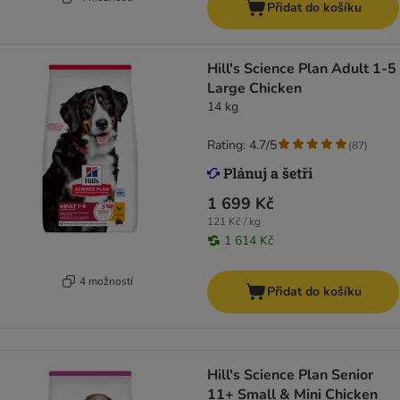
Přidat do košíku
Hill's Science Plan Adult 1-5
Large Chicken
14 kg
Rating: 4.7/5
(
87
)
1 699 Kč
121 Kč / kg
1 614 Kč
4 možností
Přidat do košíku
Hill's Science Plan Senior
11+ Small & Mini Chicken