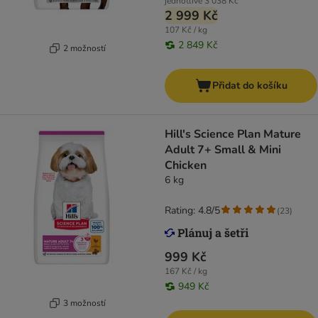
jednotlivě
3 038 Kč
2 999 Kč
107 Kč / kg
2 849 Kč
2 možností
Přidat do košíku
Hill's Science Plan Mature
Adult 7+ Small & Mini
Chicken
6 kg
Rating: 4.8/5
(
23
)
999 Kč
167 Kč / kg
949 Kč
3 možností