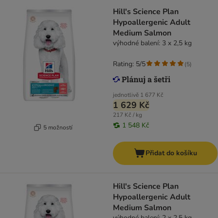
Hill's Science Plan
Hypoallergenic Adult
Medium Salmon
výhodné balení: 3 x 2,5 kg
Rating: 5/5
(
5
)
jednotlivě
1 677 Kč
1 629 Kč
217 Kč / kg
1 548 Kč
5 možností
Přidat do košíku
Hill's Science Plan
Hypoallergenic Adult
Medium Salmon
výhodné balení: 2 x 2,5 kg