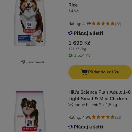
Rice
14 kg
Rating: 4.9/5
(
28
)
1 699 Kč
121 Kč / kg
1 614 Kč
2 možností
Přidat do košíku
Hill's Science Plan Adult 1-6
Light Small & Mini Chicken
Výhodné balení: 2 x 1,5 kg
Rating: 4.9/5
(
11
)