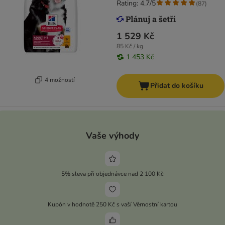
Rating: 4.7/5
(
87
)
1 529 Kč
85 Kč / kg
1 453 Kč
4 možností
Přidat do košíku
Vaše výhody
5% sleva při objednávce nad 2 100 Kč
Kupón v hodnotě 250 Kč s vaší Věrnostní kartou