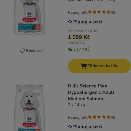
Rating: 5/5
(
5
)
jednotlivě
1 118 Kč
1 099 Kč
220 Kč / kg
1 044 Kč
5 možností
Přidat do košíku
Hill's Science Plan
Hypoallergenic Adult
Medium Salmon
2 x 14 kg
Rating: 5/5
(
5
)