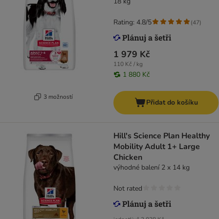
18 kg
Rating: 4.8/5
(
47
)
1 979 Kč
110 Kč / kg
1 880 Kč
3 možností
Přidat do košíku
Hill's Science Plan Healthy
Mobility Adult 1+ Large
Chicken
výhodné balení 2 x 14 kg
Not rated