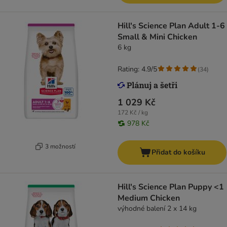
Hill's Science Plan Adult 1-6
Small & Mini Chicken
6 kg
Rating: 4.9/5
(
34
)
1 029 Kč
172 Kč / kg
978 Kč
3 možností
Přidat do košíku
Hill's Science Plan Puppy <1
Medium Chicken
výhodné balení 2 x 14 kg