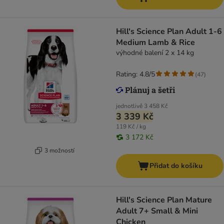
Hill's Science Plan Adult 1-6
Medium Lamb & Rice
výhodné balení 2 x 14 kg
Rating: 4.8/5
(
47
)
jednotlivě
3 458 Kč
3 339 Kč
119 Kč / kg
3 172 Kč
3 možností
Přidat do košíku
Hill's Science Plan Mature
Adult 7+ Small & Mini
Chicken