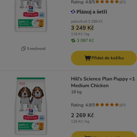
Rating: 4.8/5
(
87
)
jednotlivě
3 298 Kč
3 249 Kč
116 Kč / kg
3 087 Kč
5 možností
Přidat do košíku
Hill's Science Plan Puppy <1
Medium Chicken
18 kg
Rating: 4.8/5
(
87
)
2 269 Kč
126 Kč / kg