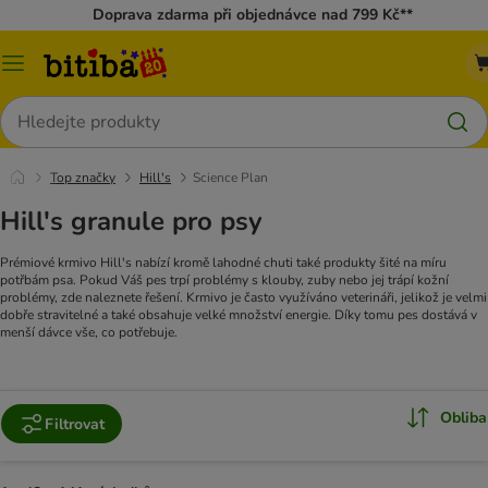
Doprava zdarma při objednávce nad 799 Kč**
Kategorie
Hledat
Top značky
Hill's
Science Plan
Hill's granule pro psy
Prémiové krmivo Hill's nabízí kromě lahodné chuti také produkty šité na míru
potřbám psa. Pokud Váš pes trpí problémy s klouby, zuby nebo jej trápí kožní
problémy, zde naleznete řešení. Krmivo je často využíváno veterináři, jelikož je velmi
dobře stravitelné a také obsahuje velké množství energie. Díky tomu pes dostává v
menší dávce vše, co potřebuje.
Obliba
Filtrovat