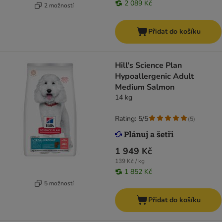
2 089 Kč
2 možností
Přidat do košíku
Hill's Science Plan
Hypoallergenic Adult
Medium Salmon
14 kg
Rating: 5/5
(
5
)
1 949 Kč
139 Kč / kg
1 852 Kč
5 možností
Přidat do košíku