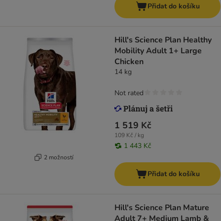
Přidat do košíku
Hill's Science Plan Healthy
Mobility Adult 1+ Large
Chicken
14 kg
Not rated
1 519 Kč
109 Kč / kg
1 443 Kč
2 možností
Přidat do košíku
Hill's Science Plan Mature
Adult 7+ Medium Lamb &