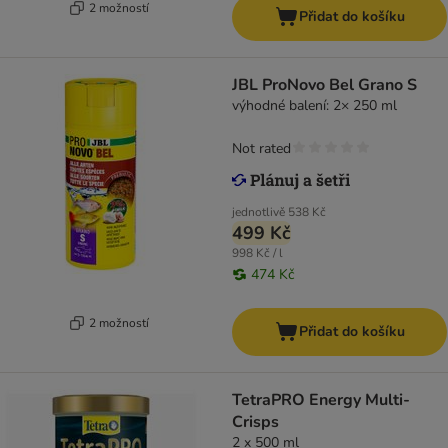
2 možností
Přidat do košíku
JBL ProNovo Bel Grano S
výhodné balení: 2× 250 ml
Not rated
jednotlivě
538 Kč
499 Kč
998 Kč / l
474 Kč
2 možností
Přidat do košíku
TetraPRO Energy Multi-
Crisps
2 x 500 ml