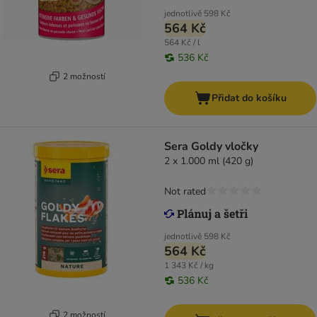
jednotlivě
598 Kč
564 Kč
564 Kč / l
536 Kč
2 možností
Přidat do košíku
Sera Goldy vločky
2 x 1.000 ml (420 g)
Not rated
jednotlivě
598 Kč
564 Kč
1 343 Kč / kg
536 Kč
2 možností