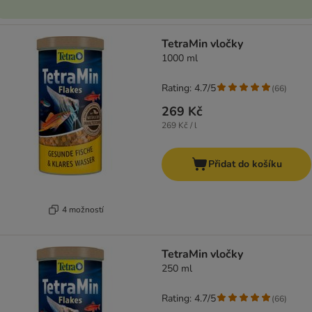
TetraMin vločky
1000 ml
Rating: 4.7/5
(
66
)
269 Kč
269 Kč / l
Přidat do košíku
4 možností
TetraMin vločky
250 ml
Rating: 4.7/5
(
66
)