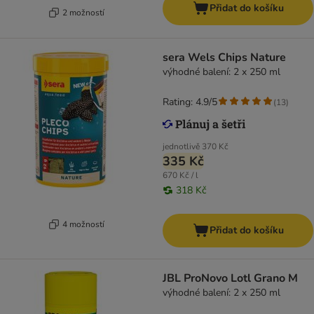
Přidat do košíku
2 možností
sera Wels Chips Nature
výhodné balení: 2 x 250 ml
Rating: 4.9/5
(
13
)
jednotlivě
370 Kč
335 Kč
670 Kč / l
318 Kč
4 možností
Přidat do košíku
JBL ProNovo Lotl Grano M
výhodné balení: 2 x 250 ml