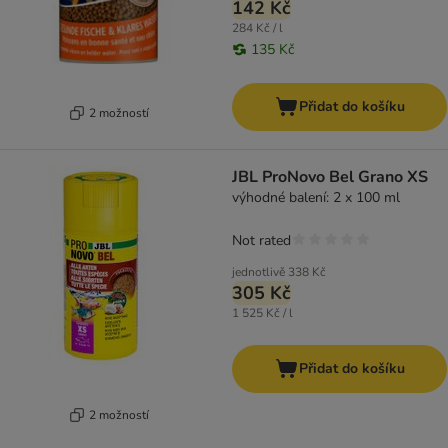
142 Kč
284 Kč / l
135 Kč
Přidat do košíku
2 možností
JBL ProNovo Bel Grano XS
výhodné balení: 2 x 100 ml
Not rated
jednotlivě
338 Kč
305 Kč
1 525 Kč / l
Přidat do košíku
2 možností