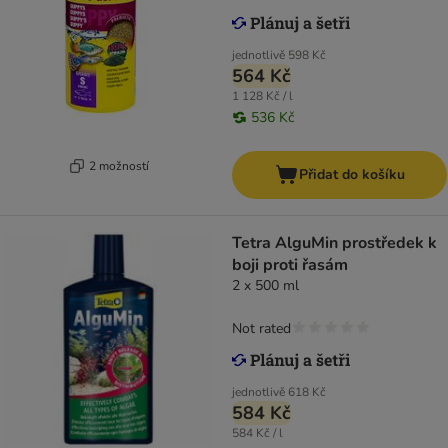
jednotlivě
598 Kč
564 Kč
1 128 Kč / l
536 Kč
2 možností
Přidat do košíku
Tetra AlguMin prostředek k
boji proti řasám
2 x 500 ml
Not rated
jednotlivě
618 Kč
584 Kč
584 Kč / l