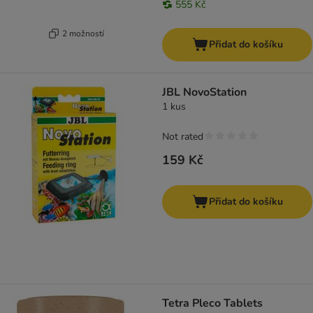
555 Kč
2 možností
Přidat do košíku
JBL NovoStation
1 kus
Not rated
159 Kč
Přidat do košíku
Tetra Pleco Tablets