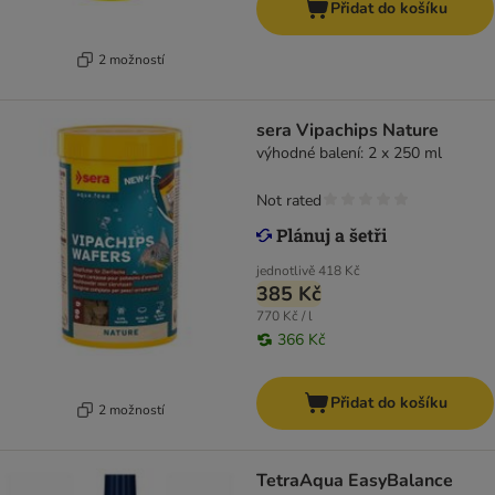
Přidat do košíku
2 možností
sera Vipachips Nature
výhodné balení: 2 x 250 ml
Not rated
jednotlivě
418 Kč
385 Kč
770 Kč / l
366 Kč
Přidat do košíku
2 možností
TetraAqua EasyBalance