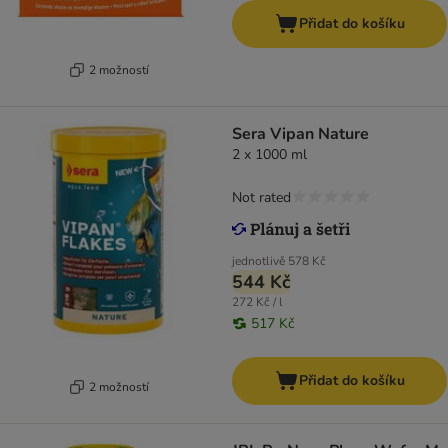
Přidat do košíku
2 možností
Sera Vipan Nature
2 x 1000 ml
Not rated
jednotlivě
578 Kč
544 Kč
272 Kč / l
517 Kč
Přidat do košíku
2 možností