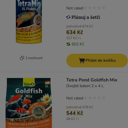
Not rated
jednotlivě
674 Kč
634 Kč
317 Kč / l
602 Kč
2 možností
Přidat do košíku
Tetra Pond Goldfish Mix
Dvojité balení 2 x 4 L
Not rated
jednotlivě
578 Kč
544 Kč
68 Kč / l