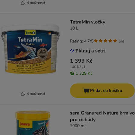
4 možností
TetraMin vločky
10 L
Rating: 4.7/5
(
66
)
1 399 Kč
140 Kč / l
1 329 Kč
Přidat do košíku
4 možností
sera Granured Nature krmivo
pro cichlidy
1000 ml