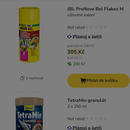
JBL ProNovo Bel Flakes M
výhodné balení
Not rated
jednotlivě
338 Kč
305 Kč
610 Kč / l
290 Kč
2 možností
Přidat do košíku
TetraMin granulát
2 x 250 ml
Not rated