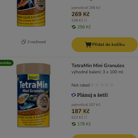
jednotlivě
298 Kč
269 Kč
538 Kč / l
256 Kč
2 možností
Přidat do košíku
ovinka
TetraMin Mini Granules
výhodné balení: 3 x 100 ml
Not rated
jednotlivě
207 Kč
187 Kč
623 Kč / l
178 Kč