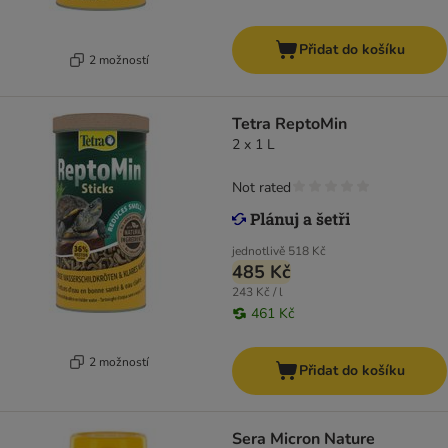
Přidat do košíku
2 možností
Tetra ReptoMin
2 x 1 L
Not rated
jednotlivě
518 Kč
485 Kč
243 Kč / l
461 Kč
2 možností
Přidat do košíku
Sera Micron Nature