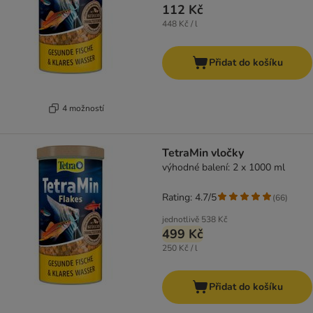
112 Kč
448 Kč / l
Přidat do košíku
4 možností
TetraMin vločky
výhodné balení: 2 x 1000 ml
Rating: 4.7/5
(
66
)
jednotlivě
538 Kč
499 Kč
250 Kč / l
Přidat do košíku