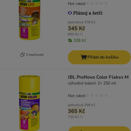
Not rated
jednotlivě
378 Kč
345 Kč
690 Kč / l
328 Kč
2 možností
Přidat do košíku
JBL ProNovo Color Flakes M
výhodné balení: 2× 250 ml
Not rated
jednotlivě
398 Kč
365 Kč
730 Kč / l