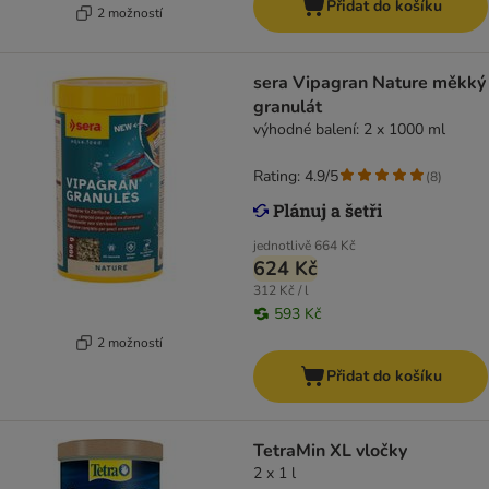
Přidat do košíku
2 možností
sera Vipagran Nature měkký
granulát
výhodné balení: 2 x 1000 ml
Rating: 4.9/5
(
8
)
jednotlivě
664 Kč
624 Kč
312 Kč / l
593 Kč
2 možností
Přidat do košíku
TetraMin XL vločky
2 x 1 l