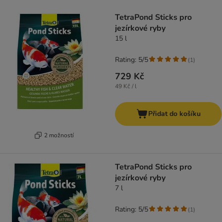
TetraPond Sticks pro
jezírkové ryby
15 l
Rating: 5/5
(
1
)
729 Kč
49 Kč / l
Přidat do košíku
2 možností
TetraPond Sticks pro
jezírkové ryby
7 l
Rating: 5/5
(
1
)