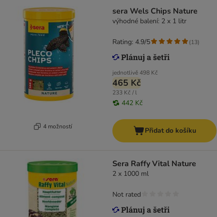
sera Wels Chips Nature
výhodné balení: 2 x 1 litr
Rating: 4.9/5
(
13
)
jednotlivě
498 Kč
465 Kč
233 Kč / l
442 Kč
4 možností
Přidat do košíku
Sera Raffy Vital Nature
2 x 1000 ml
Not rated