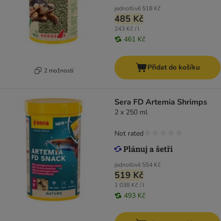
jednotlivě
518 Kč
485 Kč
243 Kč / l
461 Kč
Přidat do košíku
2 možností
Sera FD Artemia Shrimps
2 x 250 ml
Not rated
jednotlivě
554 Kč
519 Kč
1 038 Kč / l
493 Kč