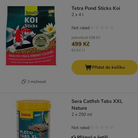
Tetra Pond Sticks Koi
2 x 4 l
Not rated
jednotlivě
538 Kč
499 Kč
63 Kč / l
Přidat do košíku
2 možností
Sera Catfish Tabs XXL
Nature
2 x 250 ml
Not rated