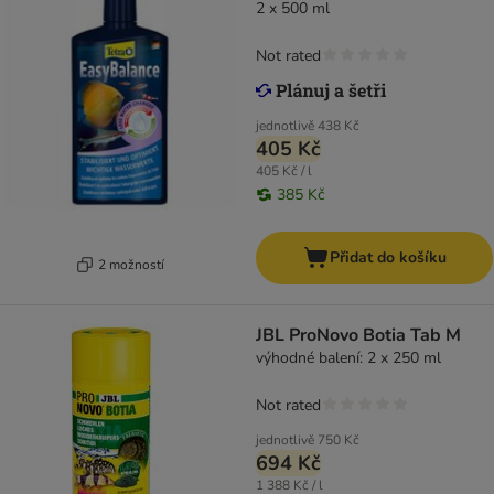
2 x 500 ml
Not rated
jednotlivě
438 Kč
405 Kč
405 Kč / l
385 Kč
Přidat do košíku
2 možností
JBL ProNovo Botia Tab M
výhodné balení: 2 x 250 ml
Not rated
jednotlivě
750 Kč
694 Kč
1 388 Kč / l