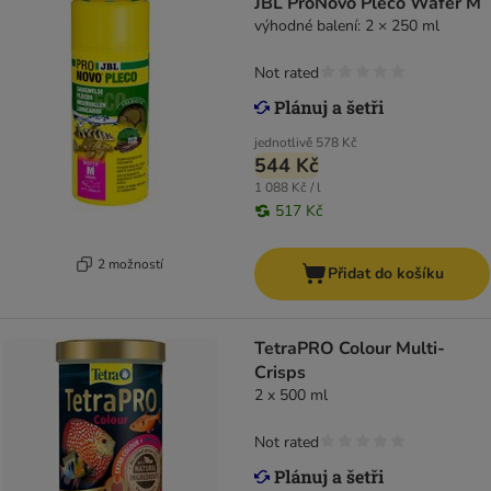
JBL ProNovo Pleco Wafer M
výhodné balení: 2 × 250 ml
Not rated
jednotlivě
578 Kč
544 Kč
1 088 Kč / l
517 Kč
2 možností
Přidat do košíku
TetraPRO Colour Multi-
Crisps
2 x 500 ml
Not rated