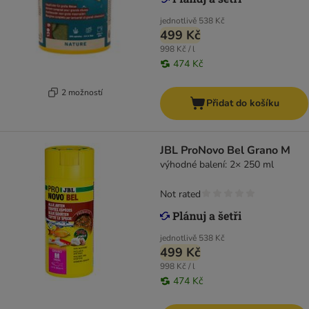
jednotlivě
538 Kč
499 Kč
998 Kč / l
474 Kč
2 možností
Přidat do košíku
JBL ProNovo Bel Grano M
výhodné balení: 2× 250 ml
Not rated
jednotlivě
538 Kč
499 Kč
998 Kč / l
474 Kč