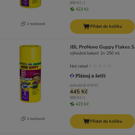
890 Kč / l
423 Kč
2 možností
Přidat do košíku
JBL ProNovo Guppy Flakes S
výhodné balení: 2× 250 ml
Not rated
jednotlivě
478 Kč
445 Kč
890 Kč / l
423 Kč
2 možností
Přidat do košíku