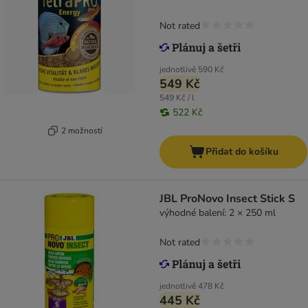
Not rated
jednotlivě
590 Kč
549 Kč
549 Kč / l
522 Kč
2 možností
Přidat do košíku
JBL ProNovo Insect Stick S
výhodné balení: 2 × 250 ml
Not rated
jednotlivě
478 Kč
445 Kč