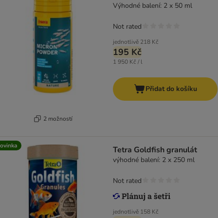
Výhodné balení: 2 x 50 ml
Not rated
jednotlivě
218 Kč
195 Kč
1 950 Kč / l
Přidat do košíku
2 možností
ovinka
Tetra Goldfish granulát
výhodné balení: 2 x 250 ml
Not rated
jednotlivě
158 Kč