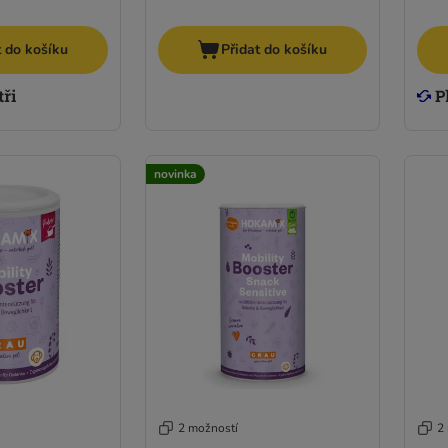
t do košíku
Přidat do košíku
novinka
2 možností
2