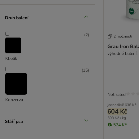
Druh balení
(
2
)
2 možností
Grau Iron Bal
výhodné balení:
Kbelík
(
15
)
Not rated
Konzerva
jednotlivě
638 Kč
604 Kč
503 Kč / kg
Stáří psa
574 Kč