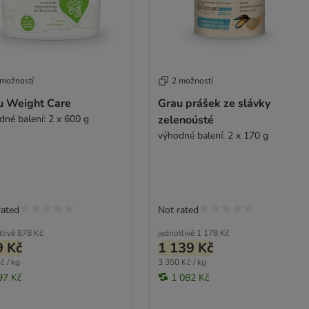
 možností
2 možností
u Weight Care
Grau prášek ze slávky
dné balení: 2 x 600 g
zelenoústé
výhodné balení: 2 x 170 g
rated
Not rated
tlivě
878 Kč
jednotlivě
1 178 Kč
9 Kč
1 139 Kč
č / kg
3 350 Kč / kg
97 Kč
1 082 Kč