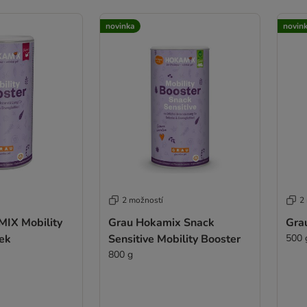
novinka
novin
2 možností
2
X Mobility
Grau Hokamix Snack
Gra
ek
Sensitive Mobility Booster
500 
800 g