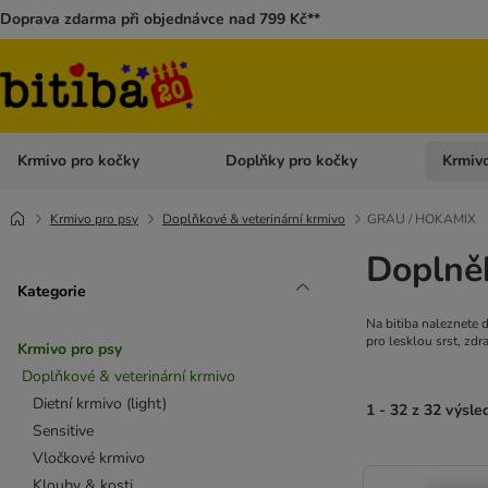
Doprava zdarma při objednávce nad 799 Kč**
Krmivo pro kočky
Doplňky pro kočky
Krmivo
Otevřít menu: Krmivo pro kočky
Otevřít 
Krmivo pro psy
Doplňkové & veterinární krmivo
GRAU / HOKAMIX
Doplně
Kategorie
Na bitiba naleznete
pro lesklou srst, zdr
Krmivo pro psy
Doplňkové & veterinární krmivo
Dietní krmivo (light)
1 - 32 z 32 výsle
Sensitive
Vločkové krmivo
Klouby & kosti