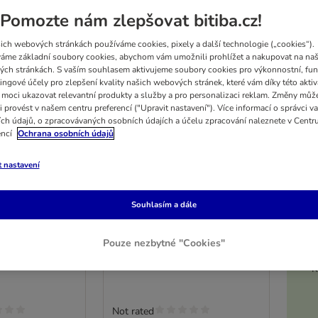
Pomozte nám zlepšovat bitiba.cz!
ich webových stránkách používáme cookies, pixely a další technologie („cookies“).
áme základní soubory cookies, abychom vám umožnili prohlížet a nakupovat na naš
ch stránkách. S vaším souhlasem aktivujeme soubory cookies pro výkonnostní, fun
ingové účely pro zlepšení kvality našich webových stránek, které vám díky této aktiv
moci ukazovat relevantní produkty a služby a pro personalizaci reklam. Změny můž
i provést v našem centru preferencí ("Upravit nastavení"). Více informací o správci v
ch údajů, o zpracovávaných osobních údajích a účelu zpracování naleznete v Centr
encí
Ochrana osobních údajů
t nastavení
5%
 moučka
Grau Česnekové tablety
Souhlasím a dále
200 ks
Pouze nezbytné "Cookies"
K
Not rated