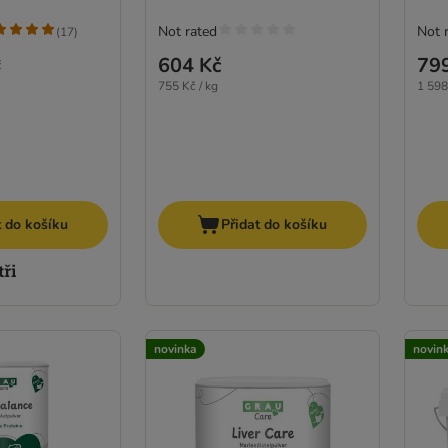
Not rated
Not 
(
17
)
604 Kč
79
č
755 Kč / kg
1 598
t do košíku
Přidat do košíku
novinka
novin