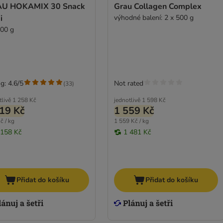
U HOKAMIX 30 Snack
Grau Collagen Complex
i
výhodné balení: 2 x 500 g
800 g
g: 4.6/5
Not rated
(
33
)
tlivě
1 258 Kč
jednotlivě
1 598 Kč
19 Kč
1 559 Kč
č / kg
1 559 Kč / kg
 158 Kč
1 481 Kč
Přidat do košíku
Přidat do košíku