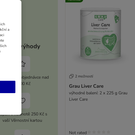
ich
kční a
aci
ete
Vaše výhody
ašich
u
2 možností
 sleva při objednávce nad
2 100 Kč
Grau Liver Care
výhodné balení: 2 x 225 g Grau
Liver Care
upón v hodnotě 250 Kč s
vaší Věrnostní kartou
Not rated