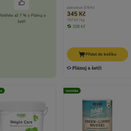
jednotlivě
378 Kč
345 Kč
šetřete až 7 % s Plánuj a
767 Kč / kg
šetři
328 Kč
Přidat do košíku
ka
novinka