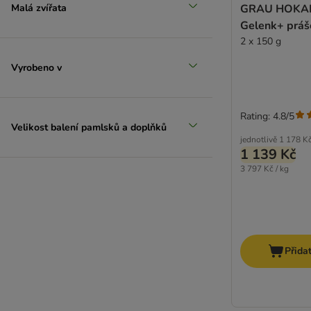
Malá zvířata
GRAU HOKAMI
Gelenk+ práš
2 x 150 g
Vyrobeno v
Rating: 4.8/5
Velikost balení pamlsků a doplňků
jednotlivě
1 178 K
1 139 Kč
3 797 Kč / kg
Přida