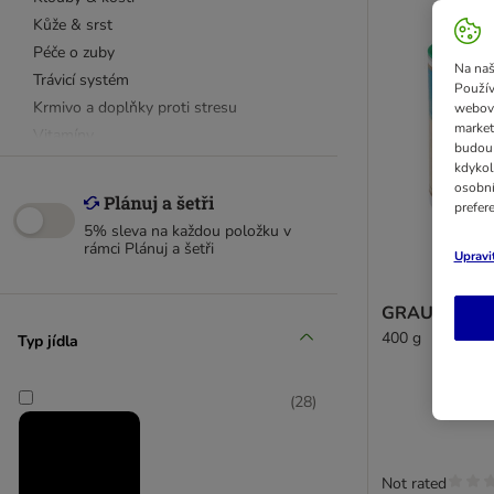
Kůže & srst
Péče o zuby
Na naš
Trávicí systém
Použív
Krmivo a doplňky proti stresu
webový
market
Vitamíny
budou 
Affinity Advance Veterinary Diets
kdykol
osobní
Animonda Integra
prefer
Bozita
5% sleva na každou položku v
Caniland
rámci Plánuj a šetři
Upravi
Concept for Life
Dibo
GRAU kostní
Eukanuba Daily Care
400 g
Typ jídla
Forza 10
GRAU / HOKAMIX
(
28
)
Hill's Prescription Diet
Luposan
Royal Canin Veterinary Diet
Not rated
PURINA PRO PLAN Veterinary Diet