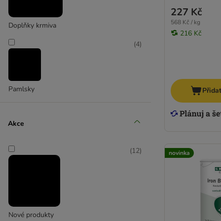
227 Kč
Rinti Canine (dříve Reddy)
568 Kč / kg
Rocco Diet Care
Doplňky krmiva
216 Kč
Royal Canin CARE Nutrition
(
4
)
Paws & Patch
WolfsBacher
Pamlsky
Přida
Akce
(
12
)
novinka
Nové produkty