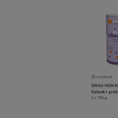
4 možností
GRAU HOKAMI
Gelenk+ práš
2 x 750 g