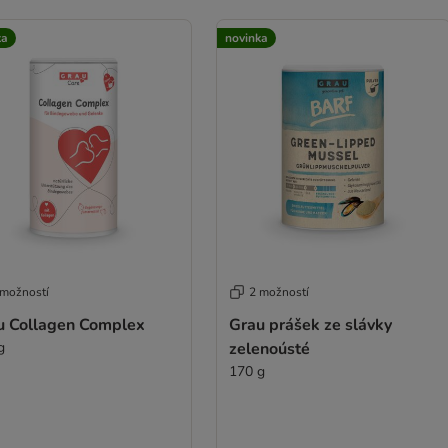
ka
novinka
 možností
2 možností
u Collagen Complex
Grau prášek ze slávky
g
zelenoústé
170 g