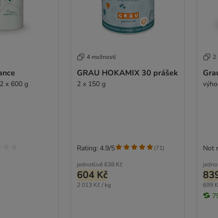
4 možností
2
ance
GRAU HOKAMIX 30 prášek
Gra
 2 x 600 g
2 x 150 g
výho
Rating: 4.9/5
Not 
(
71
)
jednotlivě
638 Kč
jedno
604 Kč
83
2 013 Kč / kg
699 K
7