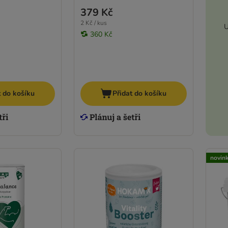
379 Kč
2 Kč / kus
U
360 Kč
t do košíku
Přidat do košíku
novin