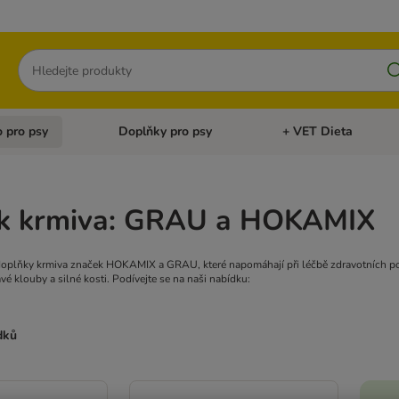
Hledat
 pro psy
Doplňky pro psy
+ VET Dieta
menu: Doplňky pro kočky
Otevřít menu: Krmivo pro psy
Otevřít menu: Doplňky 
k krmiva: GRAU a HOKAMIX
 doplňky krmiva značek HOKAMIX a GRAU, které napomáhají při léčbě zdravotních po
avé klouby a silné kosti. Podívejte se na naši nabídku:
dků