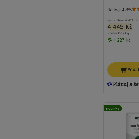
Rating: 4.8/5
jednotlivě
4 498 K
4 449 Kč
2 966 Kč / kg
4 227 Kč
Přida
novinka