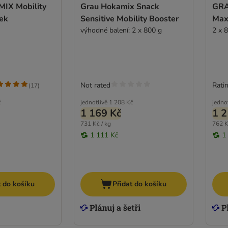
X Mobility
Grau Hokamix Snack
GRA
ek
Sensitive Mobility Booster
Max
výhodné balení: 2 x 800 g
2 x 
Not rated
Ratin
(
17
)
č
jednotlivě
1 208 Kč
jedno
1 169 Kč
1 2
731 Kč / kg
762 K
1 111 Kč
1
t do košíku
Přidat do košíku