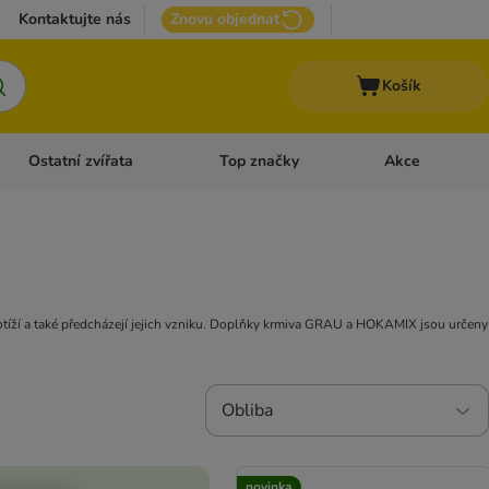
Kontaktujte nás
Znovu objednat
Košík
Ostatní zvířata
Top značky
Akce
pro psy
Otevřít menu: + VET Dieta
Otevřít menu: Ostatní zvířata
Otevřít menu: Top
tíží a také předcházejí jejich vzniku. Doplňky krmiva GRAU a HOKAMIX jsou určeny
Obliba
novinka